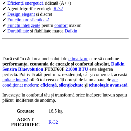
✔
Eficiență energetică
ridicată (A++)
✔ Agent frigorific ecologic
R-32
✔
Design elegant
și discret
✔
Funcționare silențioasă
✔
Funcții inteligente
pentru
confort
maxim
✔
Durabilitate
și fiabilitate marca
Daikin
Dacă ești în căutarea unei soluții de
climatizare
care să combine
performanța, economia de energie și confortul absolut
,
Daikin
Sensira
Bluevolution
FTXF60F
21000 BTU
este alegerea
perfectă. Potrivită atât pentru uz rezidențial, cât și comercial, această
unitate internă
oferă tot ceea ce îți dorești de la un aparat de
aer
condiționat modern
:
eficiență
,
silențiozitate
și
tehnologie avansată
.
Investește în confortul tău și transformă orice încăpere într-un spațiu
plăcut, indiferent de anotimp.
Greutate
16,5 kg
AGENT
R-32
FRIGORIFIC