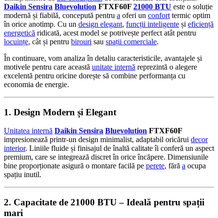
Daikin Sensira
Bluevolution
FTXF60F
21000 BTU
este o soluție
modernă și fiabilă, concepută pentru
a
oferi un
confort
termic optim
în orice anotimp. Cu un
design elegant
,
funcții inteligente
și
eficiență
energetică
ridicată, acest model se potrivește perfect atât pentru
locuințe
, cât și pentru
birouri
sau
spații comerciale
.
În continuare, vom analiza în detaliu caracteristicile, avantajele și
motivele pentru care această
unitate internă
reprezintă o alegere
excelentă pentru oricine dorește să combine performanța cu
economia de energie.
1. Design Modern și Elegant
Unitatea internă
Daikin Sensira
Bluevolution
FTXF60F
impresionează printr-un design minimalist, adaptabil oricărui
decor
interior
. Liniile fluide și finisajul de înaltă calitate îi conferă un aspect
premium, care se integrează discret în orice încăpere. Dimensiunile
bine proporționate asigură o montare facilă pe
perete
, fără
a
ocupa
spațiu inutil.
2. Capacitate de 21000 BTU – Ideală pentru spații
mari