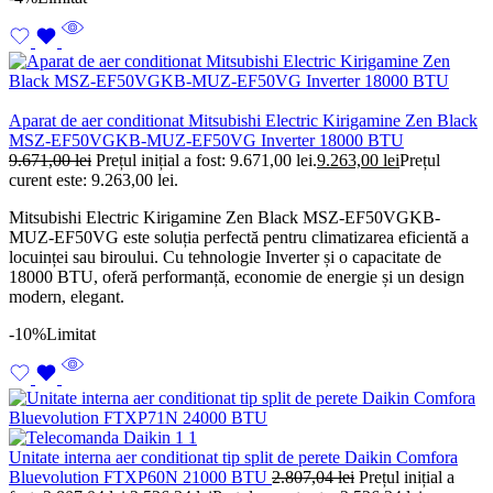
Aparat de aer conditionat Mitsubishi Electric Kirigamine Zen Black
MSZ-EF50VGKB-MUZ-EF50VG Inverter 18000 BTU
9.671,00
lei
Prețul inițial a fost: 9.671,00 lei.
9.263,00
lei
Prețul
curent este: 9.263,00 lei.
Mitsubishi Electric Kirigamine Zen Black MSZ-EF50VGKB-
MUZ-EF50VG este soluția perfectă pentru climatizarea eficientă a
locuinței sau biroului. Cu tehnologie Inverter și o capacitate de
18000 BTU, oferă performanță, economie de energie și un design
modern, elegant.
-10%
Limitat
Unitate interna aer conditionat tip split de perete Daikin Comfora
Bluevolution FTXP60N 21000 BTU
2.807,04
lei
Prețul inițial a