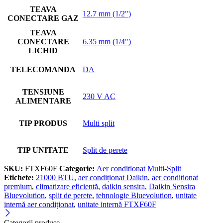
TEAVA
12.7 mm (1/2")
CONECTARE GAZ
TEAVA
CONECTARE
6.35 mm (1/4")
LICHID
TELECOMANDA
DA
TENSIUNE
230 V AC
ALIMENTARE
TIP PRODUS
Multi split
TIP UNITATE
Split de perete
SKU:
FTXF60F
Categorie:
Aer conditionat Multi-Split
Etichete:
21000 BTU
,
aer condiționat Daikin
,
aer condiționat
premium
,
climatizare eficientă
,
daikin sensira
,
Daikin Sensira
Bluevolution
,
split de perete
,
tehnologie Bluevolution
,
unitate
internă aer condiționat
,
unitate internă FTXF60F
Categorii produse