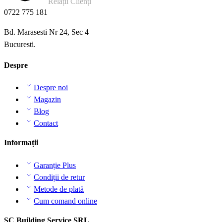
Relații Clienți
0722 775 181
Bd. Marasesti Nr 24, Sec 4
Bucuresti.
Despre
Despre noi
Magazin
Blog
Contact
Informații
Garanție Plus
Condiții de retur
Metode de plată
Cum comand online
SC Building Service SRL