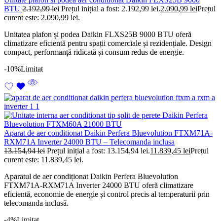
BTU
2.192,99
lei
Prețul inițial a fost: 2.192,99 lei.
2.090,99
lei
Prețul
curent este: 2.090,99 lei.
Unitatea plafon și podea Daikin FLXS25B 9000 BTU oferă
climatizare eficientă pentru spații comerciale și rezidențiale. Design
compact, performanță ridicată și consum redus de energie.
-10%
Limitat
Aparat de aer conditionat Daikin Perfera Bluevolution FTXM71A-
RXM71A Inverter 24000 BTU – Telecomanda inclusa
13.154,94
lei
Prețul inițial a fost: 13.154,94 lei.
11.839,45
lei
Prețul
curent este: 11.839,45 lei.
Aparatul de aer condiționat Daikin Perfera Bluevolution
FTXM71A-RXM71A Inverter 24000 BTU oferă climatizare
eficientă, economie de energie și control precis al temperaturii prin
telecomanda inclusă.
-4%
Limitat