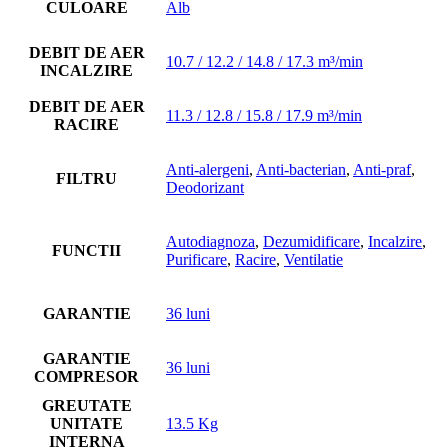
CULOARE
Alb
DEBIT DE AER
10.7 / 12.2 / 14.8 / 17.3 m³/min
INCALZIRE
DEBIT DE AER
11.3 / 12.8 / 15.8 / 17.9 m³/min
RACIRE
Anti-alergeni
,
Anti-bacterian
,
Anti-praf
,
FILTRU
Deodorizant
Autodiagnoza
,
Dezumidificare
,
Incalzire
,
FUNCTII
Purificare
,
Racire
,
Ventilatie
GARANTIE
36 luni
GARANTIE
36 luni
COMPRESOR
GREUTATE
UNITATE
13.5 Kg
INTERNA