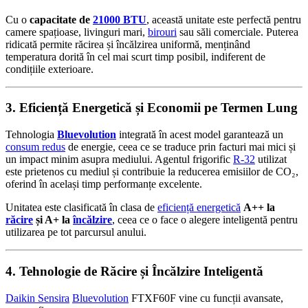
Cu o
capacitate de
21000 BTU
, această unitate este perfectă pentru
camere spațioase, livinguri mari,
birouri
sau săli comerciale. Puterea
ridicată permite răcirea și încălzirea uniformă, menținând
temperatura dorită în cel mai scurt timp posibil, indiferent de
condițiile exterioare.
3. Eficiență Energetică și Economii pe Termen Lung
Tehnologia
Bluevolution
integrată în acest model garantează un
consum redus
de energie, ceea ce se traduce prin facturi mai mici și
un impact minim asupra mediului. Agentul frigorific
R-32
utilizat
este prietenos cu mediul și contribuie la reducerea emisiilor de CO₂,
oferind în același timp performanțe excelente.
Unitatea este clasificată în clasa de
eficiență energetică
A++ la
răcire
și A+ la
încălzire
, ceea ce o face o alegere inteligentă pentru
utilizarea pe tot parcursul anului.
4. Tehnologie de Răcire și Încălzire Inteligentă
Daikin Sensira
Bluevolution
FTXF60F vine cu funcții avansate,