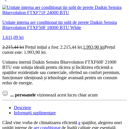
Unitate interna aer conditionat tip split de perete Daikin Sensira
Bluevolution FTXF50F 18000 BTU White
1.611,09
lei
2.215,44
lei
Prețul inițial a fost: 2.215,44 lei.
1.993,90
lei
Prețul
curent este: 1.993,90 lei.
Unitatea internă Daikin Sensira Bluevolution FTXF60F 21000
BTU este soluția ideală pentru răcirea și încălzirea eficientă a
spațiilor rezidențiale sau comerciale, oferind un confort premium,
funcționare silențioasă și tehnologie avansată pentru un consum
redus de energie.
...
persoanele
vizionează acest lucru chiar acum
Descriere
Informații suplimentare
Când vine vorba de climatizarea eficientă
a
spațiilor, alegerea unei
unități interne de
aer condiționat
de înaltă calitate este esențială.