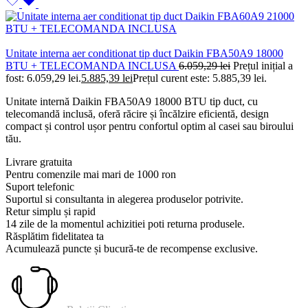
Unitate interna aer conditionat tip duct Daikin FBA50A9 18000
BTU + TELECOMANDA INCLUSA
6.059,29
lei
Prețul inițial a
fost: 6.059,29 lei.
5.885,39
lei
Prețul curent este: 5.885,39 lei.
Unitate internă Daikin FBA50A9 18000 BTU tip duct, cu
telecomandă inclusă, oferă răcire și încălzire eficientă, design
compact și control ușor pentru confortul optim al casei sau biroului
tău.
Livrare gratuita
Pentru comenzile mai mari de 1000 ron
Suport telefonic
Suportul si consultanta in alegerea produselor potrivite.
Retur simplu și rapid
14 zile de la momentul achizitiei poti returna produsele.
Răsplătim fidelitatea ta
Acumulează puncte și bucură-te de recompense exclusive.