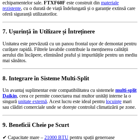
echipamentelor sale.
FTXF60F
este construit din
materiale
rezistente
, cu o durată de viață îndelungată și o garanție extinsă care
oferă siguranță utilizatorilor.
7. Ușurință în Utilizare și Întreținere
Unitatea este prevăzută cu un panou frontal ușor de demontat pentru
curățare rapidă. Filtrele lavabile contribuie la menținerea calității
aerului din încăpere, eliminând praful și impuritățile pentru un mediu
mai sănătos.
8. Integrare în Sisteme Multi-Split
Un avantaj suplimentar este compatibilitatea cu sistemele
multi-split
Daikin
, ceea ce permite conectarea mai multor unități interne la o
singură
unitate externă
. Acest lucru este ideal pentru
locuințe
mari
sau clădiri comerciale unde se dorește controlul climatizării pe zone.
9. Beneficii Cheie pe Scurt
✔ Capacitate mare –
21000 BTU
pentru spații generoase