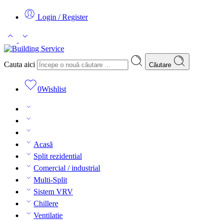
Login / Register
Cauta aici
Căutare
0
Wishlist
Acasă
Split rezidential
Comercial / industrial
Multi-Split
Sistem VRV
Chillere
Ventilatie