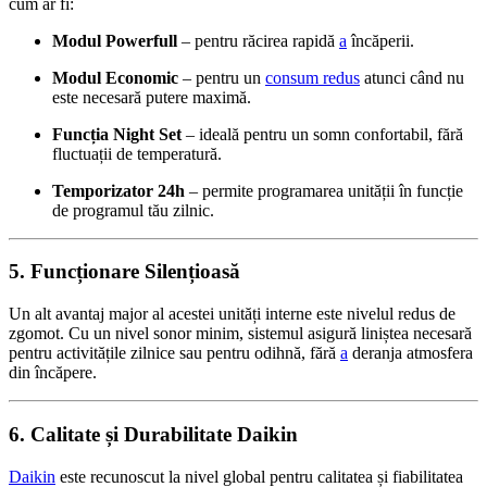
cum ar fi:
Modul Powerfull
– pentru răcirea rapidă
a
încăperii.
Modul Economic
– pentru un
consum redus
atunci când nu
este necesară putere maximă.
Funcția Night Set
– ideală pentru un somn confortabil, fără
fluctuații de temperatură.
Temporizator 24h
– permite programarea unității în funcție
de programul tău zilnic.
5. Funcționare Silențioasă
Un alt avantaj major al acestei unități interne este nivelul redus de
zgomot. Cu un nivel sonor minim, sistemul asigură liniștea necesară
pentru activitățile zilnice sau pentru odihnă, fără
a
deranja atmosfera
din încăpere.
6. Calitate și Durabilitate Daikin
Daikin
este recunoscut la nivel global pentru calitatea și fiabilitatea