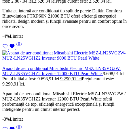
fost: 2.807,04 lei.
2.526,34
lei
Prețul curent este: 2.526,34 lei.
Unitatea internă aer condiționat tip split de perete Daikin Comfora
Bluevolution FTXP60N 21000 BTU oferă eficiență energetică
ridicată, design modern și funcții avansate pentru un confort optim în
orice sezon.
-4%
Limitat
Aparat de aer conditionat Mitsubishi Electric MSZ-LN35VG2W-
MUZ-LN35VGHZ2 Inverter 12000 BTU Pearl White
9.698,91
lei
Prețul inițial a fost: 9.698,91 lei.
9.290,91
lei
Prețul curent este:
9.290,91 lei.
Aparatul de aer condiționat Mitsubishi Electric MSZ-LN35VG2W /
MUZ-LN35VGHZ2 Inverter 12000 BTU Pearl White oferă
performanță de top, eficiență energetică excepțională și funcții
inteligente pentru un climat interior perfect.
-3%
Limitat