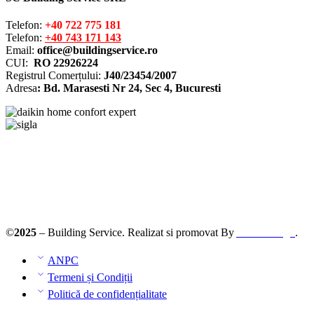
Telefon:
+40 722 775 181
Telefon:
+40 743 171 143
Email:
office@buildingservice.ro
CUI:
RO 22926224
Registrul
Comerțului
:
J40/23454/2007
Adresa
: Bd. Marasesti Nr 24, Sec 4, Bucuresti
Solutionarea online a litigiilor
ANPC – SAL
©
2025
– Building Service. Realizat si promovat By
AllmaDesign
.
ANPC
Termeni și Condiții
Politică de confidențialitate