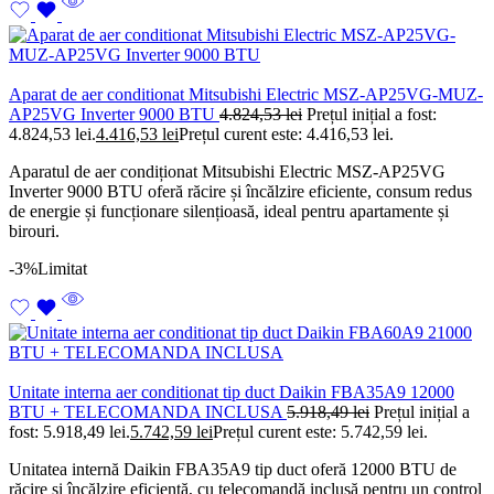
Aparat de aer conditionat Mitsubishi Electric MSZ-AP25VG-MUZ-
AP25VG Inverter 9000 BTU
4.824,53
lei
Prețul inițial a fost:
4.824,53 lei.
4.416,53
lei
Prețul curent este: 4.416,53 lei.
Aparatul de aer condiționat Mitsubishi Electric MSZ-AP25VG
Inverter 9000 BTU oferă răcire și încălzire eficiente, consum redus
de energie și funcționare silențioasă, ideal pentru apartamente și
birouri.
-3%
Limitat
Unitate interna aer conditionat tip duct Daikin FBA35A9 12000
BTU + TELECOMANDA INCLUSA
5.918,49
lei
Prețul inițial a
fost: 5.918,49 lei.
5.742,59
lei
Prețul curent este: 5.742,59 lei.
Unitatea internă Daikin FBA35A9 tip duct oferă 12000 BTU de
răcire și încălzire eficientă, cu telecomandă inclusă pentru un control