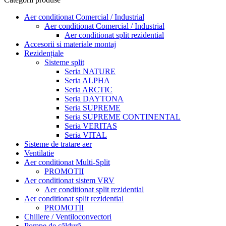
Aer conditionat Comercial / Industrial
Aer conditionat Comercial / Industrial
Aer conditionat split rezidential
Accesorii si materiale montaj
Rezidențiale
Sisteme split
Seria NATURE
Seria ALPHA
Seria ARCTIC
Seria DAYTONA
Seria SUPREME
Seria SUPREME CONTINENTAL
Seria VERITAS
Seria VITAL
Sisteme de tratare aer
Ventilatie
Aer conditionat Multi-Split
PROMOTII
Aer conditionat sistem VRV
Aer conditionat split rezidential
Aer conditionat split rezidential
PROMOTII
Chillere / Ventiloconvectori
Pompe de căldură