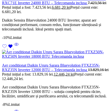
RXC71E Inverter 24000 BTU – Telecomanda inclusa
7.423,56
lei
Prețul inițial a fost: 7.423,56 lei.
6.681,20
lei
Prețul curent este:
6.681,20 lei.
Daikin Sensira Bluevolution 24000 BTU Inverter, aparat aer
condiționat performant, consum redus, funcționare silențioasă și
telecomandă inclusă. Ideal pentru spații mari.
-10%
Limitat
Aer conditionat Daikin Ururu Sarara Bluevolution FTXZ35N-
RXZ35N Inverter 12000 BTU – Telecomanda inclusa
13.829,16
lei
Prețul inițial a fost: 13.829,16 lei.
12.446,24
lei
Prețul curent este:
12.446,24 lei.
Aer condiționat Daikin Ururu Sarara Bluevolution FTXZ35N-
RXZ35N Inverter 12000 BTU – soluția completă pentru răcire,
încălzire, umidificare și purificarea aerului, cu telecomandă inclusă.
-8%
Limitat