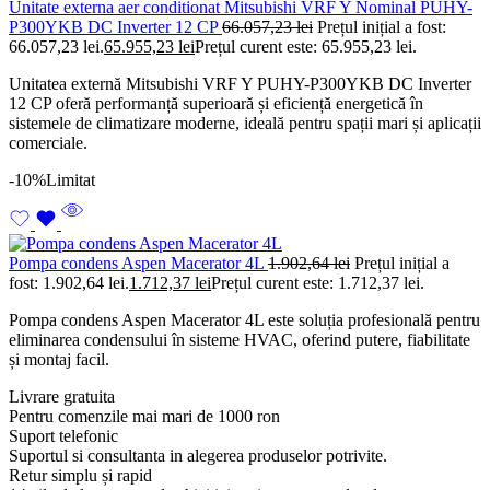
Unitate externa aer conditionat Mitsubishi VRF Y Nominal PUHY-
P300YKB DC Inverter 12 CP
66.057,23
lei
Prețul inițial a fost:
66.057,23 lei.
65.955,23
lei
Prețul curent este: 65.955,23 lei.
Unitatea externă Mitsubishi VRF Y PUHY-P300YKB DC Inverter
12 CP oferă performanță superioară și eficiență energetică în
sistemele de climatizare moderne, ideală pentru spații mari și aplicații
comerciale.
-10%
Limitat
Pompa condens Aspen Macerator 4L
1.902,64
lei
Prețul inițial a
fost: 1.902,64 lei.
1.712,37
lei
Prețul curent este: 1.712,37 lei.
Pompa condens Aspen Macerator 4L este soluția profesională pentru
eliminarea condensului în sisteme HVAC, oferind putere, fiabilitate
și montaj facil.
Livrare gratuita
Pentru comenzile mai mari de 1000 ron
Suport telefonic
Suportul si consultanta in alegerea produselor potrivite.
Retur simplu și rapid