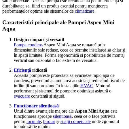
sau comerciale. Această pompă este recunoscută pentru eficiența și
durabilitatea sa, fiind un produs esențial pentru menținerea
performanțelor optime ale sistemelor de
climatizare
.
Caracteristici principale ale Pompei Aspen Mini
Aqua
Design compact și versatil
Pompa condens
Aspen Mini Aqua se remarcă prin
dimensiunile sale reduse, ceea ce permite instalarea sa chiar și
în spații limitate. Forma ergonomică și posibilitatea de montaj
vertical sau orizontal o fac extrem de versatilă.
Eficiență
ridicată
Această pompă este proiectată să evacueze rapid apa de
condens, prevenind acumularea acesteia și reducând riscul de
infiltrații sau coroziune în instalațiile
HVAC
. Motorul
performant și sistemul de pompare optimizat asigură o
evacuare
constantă și sigură.
Funcționare silențioasă
Unul dintre avantajele majore ale
Aspen Mini Aqua
este
funcționarea aproape
silențioasă
, ceea ce o face potrivită
pentru
locuințe
,
birouri
și
spații comerciale
unde zgomotul
trebuie să fie minim.