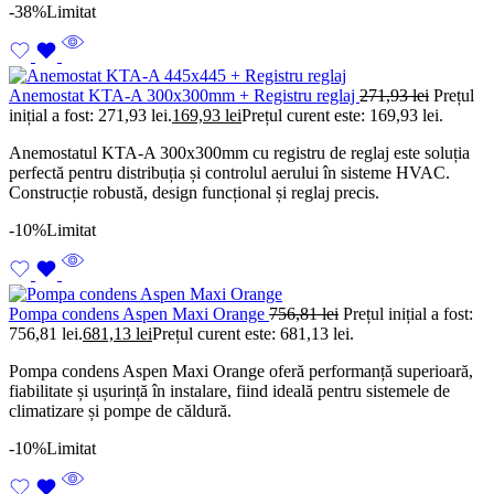
-38%
Limitat
Anemostat KTA-A 300x300mm + Registru reglaj
271,93
lei
Prețul
inițial a fost: 271,93 lei.
169,93
lei
Prețul curent este: 169,93 lei.
Anemostatul KTA-A 300x300mm cu registru de reglaj este soluția
perfectă pentru distribuția și controlul aerului în sisteme HVAC.
Construcție robustă, design funcțional și reglaj precis.
-10%
Limitat
Pompa condens Aspen Maxi Orange
756,81
lei
Prețul inițial a fost:
756,81 lei.
681,13
lei
Prețul curent este: 681,13 lei.
Pompa condens Aspen Maxi Orange oferă performanță superioară,
fiabilitate și ușurință în instalare, fiind ideală pentru sistemele de
climatizare și pompe de căldură.
-10%
Limitat