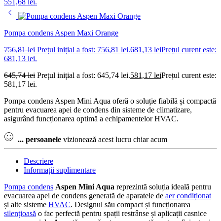
551,68 lei.
Pompa condens Aspen Maxi Orange
756,81
lei
Prețul inițial a fost: 756,81 lei.
681,13
lei
Prețul curent este:
681,13 lei.
645,74
lei
Prețul inițial a fost: 645,74 lei.
581,17
lei
Prețul curent este:
581,17 lei.
Pompa condens Aspen Mini Aqua oferă o soluție fiabilă și compactă
pentru evacuarea apei de condens din sisteme de climatizare,
asigurând funcționarea optimă a echipamentelor HVAC.
...
persoanele
vizionează acest lucru chiar acum
Descriere
Informații suplimentare
Pompa condens
Aspen Mini Aqua
reprezintă soluția ideală pentru
evacuarea apei de condens generată de aparatele de
aer condiționat
și alte sisteme
HVAC
. Designul său compact și funcționarea
silențioasă
o fac perfectă pentru spații restrânse și aplicații casnice