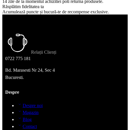
14 zile de la momentul achizitiei poti returna produsele.
Răsplătim fidelitatea ta
Acumulează puncte și bucură-te de recompense exclusive.
Relații Clienți
0722 775 181
Bd. Marasesti Nr 24, Sec 4
Bucuresti.
Despre
Despre noi
Magazin
Blog
Contact