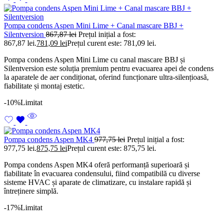
Pompa condens Aspen Mini Lime + Canal mascare BBJ +
Silentversion
867,87
lei
Prețul inițial a fost:
867,87 lei.
781,09
lei
Prețul curent este: 781,09 lei.
Pompa condens Aspen Mini Lime cu canal mascare BBJ și
Silentversion este soluția premium pentru evacuarea apei de condens
la aparatele de aer condiționat, oferind funcționare ultra-silențioasă,
fiabilitate și montaj estetic.
-10%
Limitat
Pompa condens Aspen MK4
977,75
lei
Prețul inițial a fost:
977,75 lei.
875,75
lei
Prețul curent este: 875,75 lei.
Pompa condens Aspen MK4 oferă performanță superioară și
fiabilitate în evacuarea condensului, fiind compatibilă cu diverse
sisteme HVAC și aparate de climatizare, cu instalare rapidă și
întreținere simplă.
-17%
Limitat