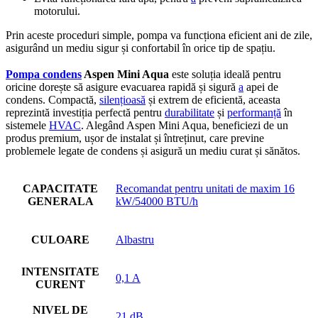
motorului.
Prin aceste proceduri simple, pompa va funcționa eficient ani de zile,
asigurând un mediu sigur și confortabil în orice tip de spațiu.
Pompa condens
Aspen Mini Aqua
este soluția ideală pentru
oricine dorește să asigure evacuarea rapidă și sigură
a
apei de
condens. Compactă,
silențioasă
și extrem de eficientă, aceasta
reprezintă investiția perfectă pentru
durabilitate
și
performanță
în
sistemele
HVAC
. Alegând Aspen Mini Aqua, beneficiezi de un
produs premium, ușor de instalat și întreținut, care previne
problemele legate de condens și asigură un mediu curat și sănătos.
CAPACITATE
Recomandat pentru unitati de maxim 16
GENERALA
kW/54000 BTU/h
CULOARE
Albastru
INTENSITATE
0,1 A
CURENT
NIVEL DE
21 dB