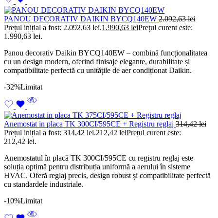
PANOU DECORATIV DAIKIN BYCQ140EW
2.092,63
lei
Prețul inițial a fost: 2.092,63 lei.
1.990,63
lei
Prețul curent este:
1.990,63 lei.
Panou decorativ Daikin BYCQ140EW – combină funcționalitatea
cu un design modern, oferind finisaje elegante, durabilitate și
compatibilitate perfectă cu unitățile de aer condiționat Daikin.
-32%
Limitat
Anemostat in placa TK 300CI/595CE + Registru reglaj
314,42
lei
Prețul inițial a fost: 314,42 lei.
212,42
lei
Prețul curent este:
212,42 lei.
Anemostatul în placă TK 300CI/595CE cu registru reglaj este
soluția optimă pentru distribuția uniformă a aerului în sisteme
HVAC. Oferă reglaj precis, design robust și compatibilitate perfectă
cu standardele industriale.
-10%
Limitat