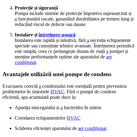
Protecție și siguranță
Pompa include sisteme de protecție împotriva suprasarcinii și
a
funcționării uscate, garantând durabilitatea pe termen lung și
reducând riscul de defecte sau daune.
Instalare și
întreținere ușoară
Instalarea este rapidă și intuitivă, fără
a
necesita echipamente
speciale sau cunoștințe tehnice avansate. Întreținerea periodică
este simplă, ceea ce prelungește durata de viață
a
pompei și
menține performanțele optime ale aparatului de
aer
condiționat
.
Avantajele utilizării unei pompe de condens
Evacuarea corectă
a
condensului este esențială pentru prevenirea
problemelor în sistemele
HVAC
. Fără o pompă de condens
eficientă, apa acumulată poate duce la:
Apariția mucegaiului și
a
bacteriilor în sistem
Corodarea echipamentelor
HVAC
Scăderea eficienței aparatului de
aer condiționat