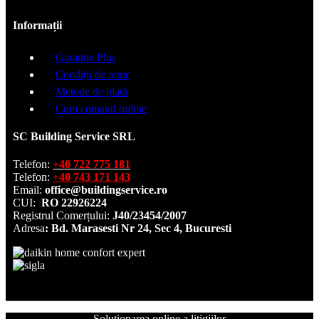
Informații
Garanție Plus
Condiții de retur
Metode de plată
Cum comand online
SC Building Service SRL
Telefon:
+40 722 775 181
Telefon:
+40 743 171 143
Email:
office@buildingservice.ro
CUI:
RO 22926224
Registrul
Comerțului
:
J40/23454/2007
Adresa
: Bd. Marasesti Nr 24, Sec 4, Bucuresti
Solutionarea online a litigiilor