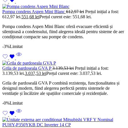
Pompa condens Aspen Mini Blanc
612,97
lei
Prețul inițial a fost:
612,97 lei.
551,68
lei
Prețul curent este: 551,68 lei.
Pompa condens Aspen Mini Blanc oferă evacuare eficientă și
silențioasă a condensului, fiind alegerea ideală pentru sisteme de aer
condiționat compacte sau pompe de condens.
-3%
Limitat
Grila de pardoseala GVA P
3.139,53
lei
Prețul inițial a fost:
3.139,53 lei.
3.037,53
lei
Prețul curent este: 3.037,53 lei.
Grila de pardoseală GVA P combină rezistența, funcționalitatea și
designul modern, fiind alegerea perfectă pentru sistemele de
ventilație și încălzire ale spațiilor comerciale și rezidențiale.
-0%
Limitat