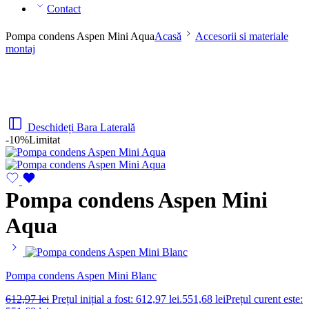
Contact
Pompa condens Aspen Mini Aqua
Acasă
Accesorii si materiale
montaj
Deschideți Bara Laterală
-10%
Limitat
Pompa condens Aspen Mini
Aqua
Pompa condens Aspen Mini Blanc
612,97
lei
Prețul inițial a fost: 612,97 lei.
551,68
lei
Prețul curent este: