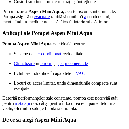
Costuri suplimentare de reparații și întreținere
Prin utilizarea
Aspen Mini Aqua
, aceste riscuri sunt eliminate.
Pompa asigură o
evacuare
rapidă și continuă
a
condensului,
menținând un mediu curat și sănătos în interiorul clădirilor.
Aplicații ale Pompei Aspen Mini Aqua
Pompa Aspen Mini Aqua
este ideală pentru:
Sisteme de
aer condiționat
rezidențiale
Climatizare
în
birouri
și
spații comerciale
Echilibre hidraulice în aparatele
HVAC
Locuri cu acces limitat, unde dimensiunile compacte sunt
esențiale
Datorită performanțelor sale constante, pompa este potrivită atât
pentru
instalații
noi, cât și pentru înlocuirea echipamentelor mai
vechi, oferind o soluție fiabilă și durabilă.
De ce să alegi Aspen Mini Aqua