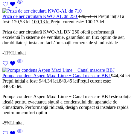
Priza de aer circulara KWO-AL dn 250
120,53
lei
Prețul inițial a
fost: 120,53 lei.
100,13
lei
Prețul curent este: 100,13 lei.
Priza de aer circulară KWO-AL DN 250 oferă performanță
excelentă în sisteme de ventilație, garantând un flux optim de aer,
durabilitate și instalare facilă în spații comerciale și industriale.
-11%
Limitat
Pompa condens Aspen Maxi Lime + Canal mascare BBJ
944,34
lei
Prețul inițial a fost: 944,34 lei.
840,45
lei
Prețul curent este:
840,45 lei.
Pompa condens Aspen Maxi Lime + Canal mascare BBJ este soluția
ideală pentru evacuarea sigură a condensului din aparatele de
climatizare. Performanță ridicată, design compact și instalare rapidă
pentru un confort optim.
-5%
Limitat