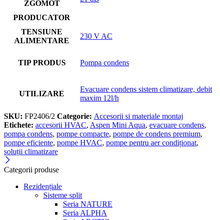
ZGOMOT
PRODUCATOR
TENSIUNE
230 V AC
ALIMENTARE
TIP PRODUS
Pompa condens
Evacuare condens sistem climatizare, debit
UTILIZARE
maxim 12l/h
SKU:
FP2406/2
Categorie:
Accesorii si materiale montaj
Etichete:
accesorii HVAC
,
Aspen Mini Aqua
,
evacuare condens
,
pompa condens
,
pompe compacte
,
pompe de condens premium
,
pompe eficiente
,
pompe HVAC
,
pompe pentru aer condiționat
,
soluții climatizare
Categorii produse
Rezidențiale
Sisteme split
Seria NATURE
Seria ALPHA