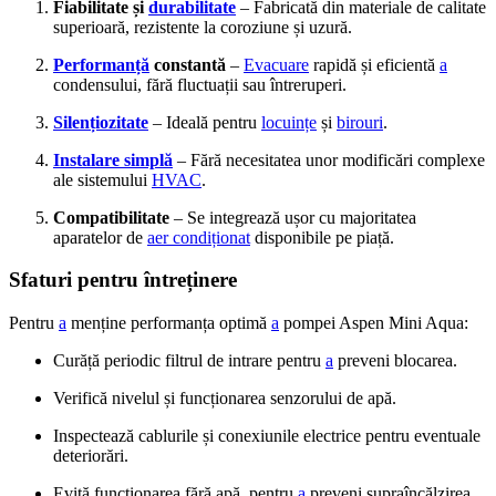
Fiabilitate și
durabilitate
– Fabricată din materiale de calitate
superioară, rezistente la coroziune și uzură.
Performanță
constantă
–
Evacuare
rapidă și eficientă
a
condensului, fără fluctuații sau întreruperi.
Silențiozitate
– Ideală pentru
locuințe
și
birouri
.
Instalare simplă
– Fără necesitatea unor modificări complexe
ale sistemului
HVAC
.
Compatibilitate
– Se integrează ușor cu majoritatea
aparatelor de
aer condiționat
disponibile pe piață.
Sfaturi pentru întreținere
Pentru
a
menține performanța optimă
a
pompei Aspen Mini Aqua:
Curăță periodic filtrul de intrare pentru
a
preveni blocarea.
Verifică nivelul și funcționarea senzorului de apă.
Inspectează cablurile și conexiunile electrice pentru eventuale
deteriorări.
Evită funcționarea fără apă, pentru
a
preveni supraîncălzirea