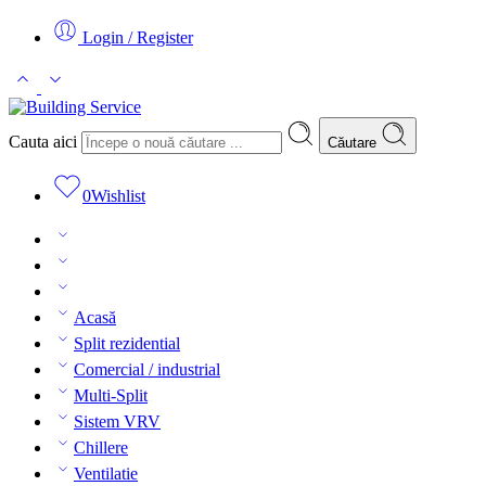
Login / Register
Cauta aici
Căutare
0
Wishlist
Acasă
Split rezidential
Comercial / industrial
Multi-Split
Sistem VRV
Chillere
Ventilatie