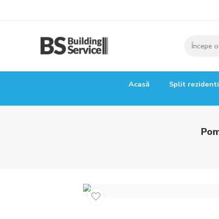
Acasă
Split rezident
Pom