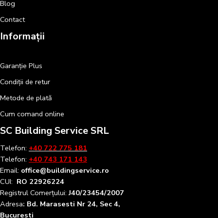
Blog
Contact
Informații
Garanție Plus
Condiții de retur
Metode de plată
Cum comand online
SC Building Service SRL
Telefon:
+40 722 775 181
Telefon:
+40 743 171 143
Email:
office@buildingservice.ro
CUI:
RO 22926224
Registrul
Comerțului
:
J40/23454/2007
Adresa
: Bd. Marasesti Nr 24, Sec 4,
Bucuresti