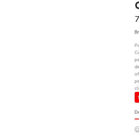
Br
Po
Co
pe
di
of
pe
cl
D