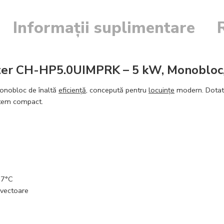
Informații suplimentare
r CH-HP5.0UIMPRK – 5 kW, Monobloc, 
onobloc de înaltă
eficiență
, concepută pentru
locuințe
modern. Dota
stem compact.
27°C
nvectoare