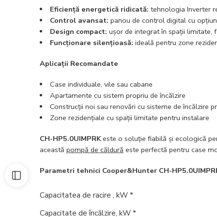
Eficiență energetică
ridicată:
tehnologia
Inverter
r
Control avansat:
panou de control digital cu opțiuni
Design compact:
ușor de integrat în spații limitate,
Funcționare silențioasă
:
ideală pentru zone reziden
Aplicații Recomandate
Case individuale, vile sau cabane
Apartamente cu sistem propriu de
încălzire
Construcții noi sau renovări cu sisteme de
încălzire
pr
Zone rezidențiale cu spații limitate pentru instalare
CH-HP5.0UIMPRK
este o soluție fiabilă și ecologică p
această
pompă de căldură
este perfectă pentru case mode
Parametri tehnici Cooper&Hunter CH-HP5.0UIMPR
Capacitatea de
racire
, kW *
Capacitate de
încălzire
, kW *