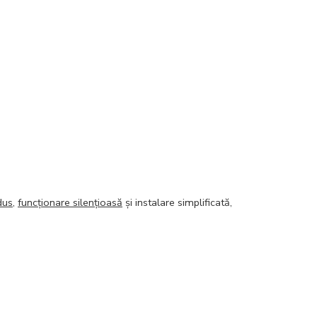
dus
,
funcționare silențioasă
și instalare simplificată,