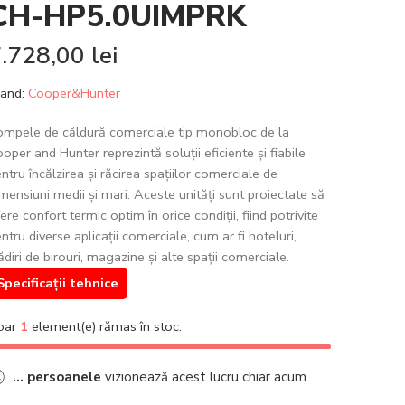
CH-HP5.0UIMPRK
7.728,00
lei
and:
Cooper&Hunter
mpele de căldură comerciale tip monobloc de la
oper and Hunter reprezintă soluții eficiente și fiabile
ntru încălzirea și răcirea spațiilor comerciale de
mensiuni medii și mari. Aceste unități sunt proiectate să
ere confort termic optim în orice condiții, fiind potrivite
ntru diverse aplicații comerciale, cum ar fi hoteluri,
ădiri de birouri, magazine și alte spații comerciale.
Specificații tehnice
oar
1
element(e) rămas în stoc.
...
persoanele
vizionează acest lucru chiar acum