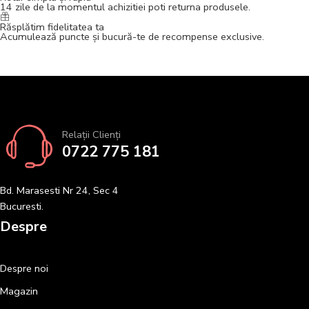
14 zile de la momentul achizitiei poti returna produsele.
Răsplătim fidelitatea ta
Acumulează puncte și bucură-te de recompense exclusive.
Relații Clienți
0722 775 181
Bd. Marasesti Nr 24, Sec 4
Bucuresti.
Despre
Despre noi
Magazin