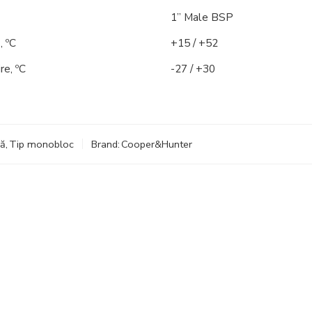
1” Male BSP
, ºC
+15 / +52
ire
, ºC
-27 / +30
ră
,
Tip monobloc
Brand:
Cooper&Hunter