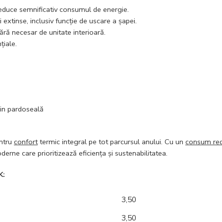
educe semnificativ consumul de energie.
 extinse, inclusiv funcție de uscare
a
șapei.
 fără necesar de
unitate interioară
.
țiale.
in
pardoseală
entru
confort
termic integral pe tot parcursul anului. Cu un
consum re
rne care prioritizează eficiența și sustenabilitatea.
K:
3,50
3,50