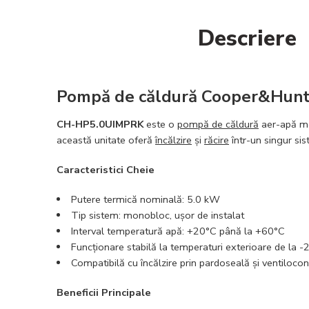
Descriere
Pompă de căldură Cooper&Hunte
CH-HP5.0UIMPRK
este o
pompă de căldură
aer-apă m
această unitate oferă
încălzire
și
răcire
într-un singur si
Caracteristici Cheie
Putere termică nominală: 5.0 kW
Tip sistem: monobloc, ușor de instalat
Interval temperatură apă: +20°C până la +60°C
Funcționare stabilă la temperaturi exterioare de la -
Compatibilă cu
încălzire
prin
pardoseală
și ventiloco
Beneficii Principale