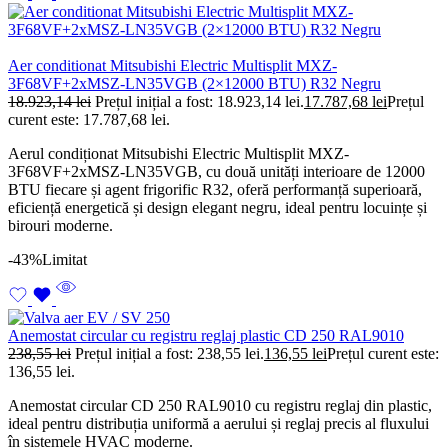
Aer conditionat Mitsubishi Electric Multisplit MXZ-
3F68VF+2xMSZ-LN35VGB (2×12000 BTU) R32 Negru
18.923,14
lei
Prețul inițial a fost: 18.923,14 lei.
17.787,68
lei
Prețul
curent este: 17.787,68 lei.
Aerul condiționat Mitsubishi Electric Multisplit MXZ-
3F68VF+2xMSZ-LN35VGB, cu două unități interioare de 12000
BTU fiecare și agent frigorific R32, oferă performanță superioară,
eficiență energetică și design elegant negru, ideal pentru locuințe și
birouri moderne.
-43%
Limitat
Anemostat circular cu registru reglaj plastic CD 250 RAL9010
238,55
lei
Prețul inițial a fost: 238,55 lei.
136,55
lei
Prețul curent este:
136,55 lei.
Anemostat circular CD 250 RAL9010 cu registru reglaj din plastic,
ideal pentru distribuția uniformă a aerului și reglaj precis al fluxului
în sistemele HVAC moderne.