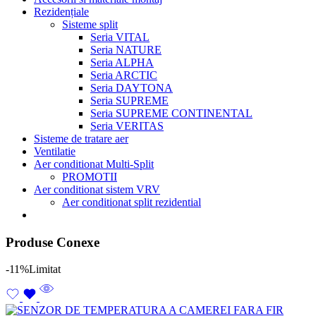
Rezidențiale
Sisteme split
Seria VITAL
Seria NATURE
Seria ALPHA
Seria ARCTIC
Seria DAYTONA
Seria SUPREME
Seria SUPREME CONTINENTAL
Seria VERITAS
Sisteme de tratare aer
Ventilatie
Aer conditionat Multi-Split
PROMOTII
Aer conditionat sistem VRV
Aer conditionat split rezidential
Produse Conexe
-11%
Limitat