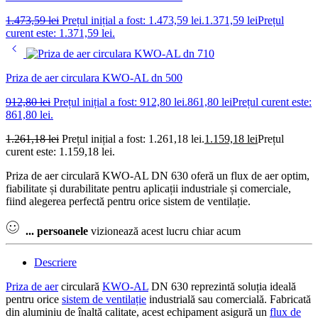
1.473,59
lei
Prețul inițial a fost: 1.473,59 lei.
1.371,59
lei
Prețul
curent este: 1.371,59 lei.
Priza de aer circulara KWO-AL dn 500
912,80
lei
Prețul inițial a fost: 912,80 lei.
861,80
lei
Prețul curent este:
861,80 lei.
1.261,18
lei
Prețul inițial a fost: 1.261,18 lei.
1.159,18
lei
Prețul
curent este: 1.159,18 lei.
Priza de aer circulară KWO-AL DN 630 oferă un flux de aer optim,
fiabilitate și durabilitate pentru aplicații industriale și comerciale,
fiind alegerea perfectă pentru orice sistem de ventilație.
...
persoanele
vizionează acest lucru chiar acum
Descriere
Priza de aer
circulară
KWO-AL
DN 630 reprezintă soluția ideală
pentru orice
sistem de ventilație
industrială sau comercială. Fabricată
din aluminiu de înaltă calitate, acest echipament asigură un
flux de