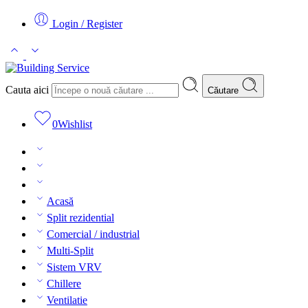
Login / Register
Cauta aici
Căutare
0
Wishlist
Acasă
Split rezidential
Comercial / industrial
Multi-Split
Sistem VRV
Chillere
Ventilatie