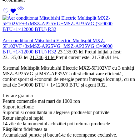
Aer conditionat Mitsubishi Electric Multisplit MXZ-
5F102VF+3xMSZ-AP25VG+MSZ-AP35VG (3×9000
BTU+1×12000 BTU) R32
23.135,03
lei
Prețul inițial a fost:
23.135,03 lei.
21.746,91
lei
Prețul curent este: 21.746,91 lei.
Sistemul Multisplit Mitsubishi Electric MXZ-5F102VF cu 3 unități
MSZ-AP25VG și MSZ-AP35VG oferă climatizare eficientă,
confort sporit și economii de energie pentru întreaga locuință, cu un
total de 3×9000 BTU + 1×12000 BTU și agent R32.
Livrare gratuita
Pentru comenzile mai mari de 1000 ron
Suport telefonic
Suportul si consultanta in alegerea produselor potrivite.
Retur simplu și rapid
14 zile de la momentul achizitiei poti returna produsele.
Răsplătim fidelitatea ta
Acumulează puncte și bucură-te de recompense exclusive.