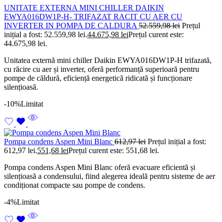
UNITATE EXTERNA MINI CHILLER DAIKIN
EWYA016DW1P-H- TRIFAZAT RACIT CU AER CU
INVERTER IN POMPA DE CALDURA
52.559,98
lei
Prețul
inițial a fost: 52.559,98 lei.
44.675,98
lei
Prețul curent este:
44.675,98 lei.
Unitatea externă mini chiller Daikin EWYA016DW1P-H trifazată,
cu răcire cu aer și inverter, oferă performanță superioară pentru
pompe de căldură, eficiență energetică ridicată și funcționare
silențioasă.
-10%
Limitat
Pompa condens Aspen Mini Blanc
612,97
lei
Prețul inițial a fost:
612,97 lei.
551,68
lei
Prețul curent este: 551,68 lei.
Pompa condens Aspen Mini Blanc oferă evacuare eficientă și
silențioasă a condensului, fiind alegerea ideală pentru sisteme de aer
condiționat compacte sau pompe de condens.
-4%
Limitat