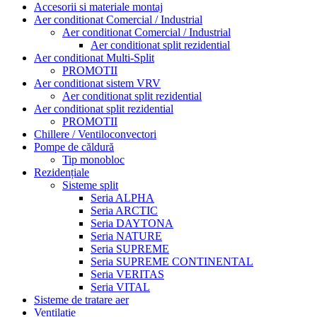
Accesorii si materiale montaj
Aer conditionat Comercial / Industrial
Aer conditionat Comercial / Industrial
Aer conditionat split rezidential
Aer conditionat Multi-Split
PROMOTII
Aer conditionat sistem VRV
Aer conditionat split rezidential
Aer conditionat split rezidential
PROMOTII
Chillere / Ventiloconvectori
Pompe de căldură
Tip monobloc
Rezidențiale
Sisteme split
Seria ALPHA
Seria ARCTIC
Seria DAYTONA
Seria NATURE
Seria SUPREME
Seria SUPREME CONTINENTAL
Seria VERITAS
Seria VITAL
Sisteme de tratare aer
Ventilatie