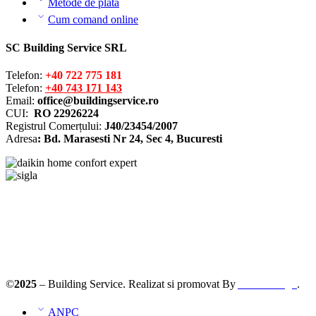
Metode de plată
Cum comand online
SC Building Service SRL
Telefon:
+40 722 775 181
Telefon:
+40 743 171 143
Email:
office@buildingservice.ro
CUI:
RO 22926224
Registrul
Comerțului
:
J40/23454/2007
Adresa
: Bd. Marasesti Nr 24, Sec 4, Bucuresti
Solutionarea online a litigiilor
ANPC – SAL
©
2025
– Building Service. Realizat si promovat By
AllmaDesign
.
ANPC