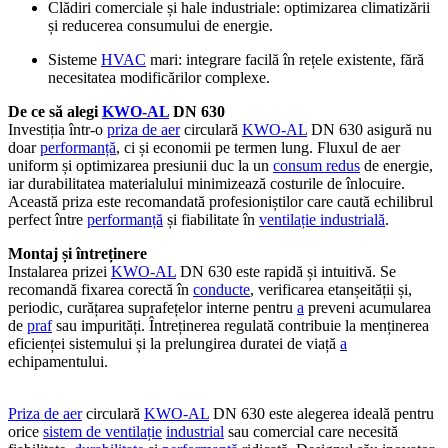
Clădiri comerciale și hale industriale: optimizarea climatizării
și reducerea consumului de energie.
Sisteme
HVAC
mari: integrare facilă în rețele existente, fără
necesitatea modificărilor complexe.
De ce să alegi
KWO-AL
DN 630
Investiția într-o
priza de aer
circulară
KWO-AL
DN 630 asigură nu
doar
performanță
, ci și economii pe termen lung. Fluxul de aer
uniform și optimizarea presiunii duc la un
consum redus
de energie,
iar durabilitatea materialului minimizează costurile de înlocuire.
Această priza este recomandată profesioniștilor care caută echilibrul
perfect între
performanță
și fiabilitate în
ventilație industrială
.
Montaj și întreținere
Instalarea prizei
KWO-AL
DN 630 este rapidă și intuitivă. Se
recomandă fixarea corectă în
conducte
, verificarea etanșeității și,
periodic, curățarea suprafețelor interne pentru
a
preveni acumularea
de
praf
sau impurități. Întreținerea regulată contribuie la menținerea
eficienței sistemului și la prelungirea duratei de viață
a
echipamentului.
Priza de aer
circulară
KWO-AL
DN 630 este alegerea ideală pentru
orice
sistem de ventilație
industrial
sau comercial care necesită