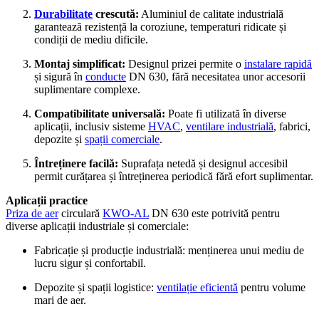
Durabilitate
crescută:
Aluminiul de calitate industrială
garantează rezistență la coroziune, temperaturi ridicate și
condiții de mediu dificile.
Montaj simplificat:
Designul prizei permite o
instalare rapidă
și sigură în
conducte
DN 630, fără necesitatea unor accesorii
suplimentare complexe.
Compatibilitate universală:
Poate fi utilizată în diverse
aplicații, inclusiv sisteme
HVAC
,
ventilare industrială
, fabrici,
depozite și
spații comerciale
.
Întreținere facilă:
Suprafața netedă și designul accesibil
permit curățarea și întreținerea periodică fără efort suplimentar.
Aplicații practice
Priza de aer
circulară
KWO-AL
DN 630 este potrivită pentru
diverse aplicații industriale și comerciale:
Fabricație și producție industrială: menținerea unui mediu de
lucru sigur și confortabil.
Depozite și spații logistice:
ventilație eficientă
pentru volume
mari de aer.