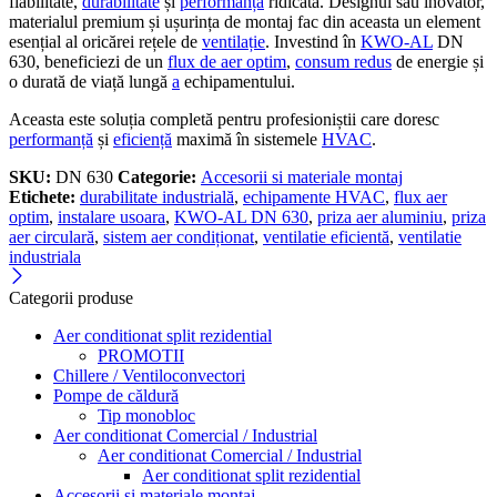
fiabilitate,
durabilitate
și
performanță
ridicată. Designul său inovator,
materialul premium și ușurința de montaj fac din aceasta un element
esențial al oricărei rețele de
ventilație
. Investind în
KWO-AL
DN
630, beneficiezi de un
flux de aer optim
,
consum redus
de energie și
o durată de viață lungă
a
echipamentului.
Aceasta este soluția completă pentru profesioniștii care doresc
performanță
și
eficiență
maximă în sistemele
HVAC
.
SKU:
DN 630
Categorie:
Accesorii si materiale montaj
Etichete:
durabilitate industrială
,
echipamente HVAC
,
flux aer
optim
,
instalare usoara
,
KWO-AL DN 630
,
priza aer aluminiu
,
priza
aer circulară
,
sistem aer condiționat
,
ventilatie eficientă
,
ventilatie
industriala
Categorii produse
Aer conditionat split rezidential
PROMOTII
Chillere / Ventiloconvectori
Pompe de căldură
Tip monobloc
Aer conditionat Comercial / Industrial
Aer conditionat Comercial / Industrial
Aer conditionat split rezidential
Accesorii si materiale montaj