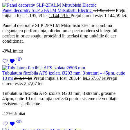
Panel decorativ SLP-2FALM Mitsubishi Electric
1.195,59
lei
Prețul
inițial a fost: 1.195,59 lei.
1.144,59
lei
Prețul curent este: 1.144,59 lei.
Panelul decorativ SLP-2FALM Mitsubishi Electric combină
eleganța cu performanța, oferind un aspect modern și integrabil
perfect în orice spațiu, protejând în același timp unitățile de aer
condiționat.
-9%
Limitat
Tubulatura flexibila AFS izolata Ø203 mm, 3 straturi – 45μm, cutie
10 ml
283,44
lei
Prețul inițial a fost: 283,44 lei.
257,67
lei
Prețul
curent este: 257,67 lei.
Tubulatura flexibilă AFS izolată Ø203 mm, 3 straturi, grosime
45μm, cutie 10 ml – soluția perfectă pentru sisteme de ventilație
rezistente și eficiente.
-12%
Limitat