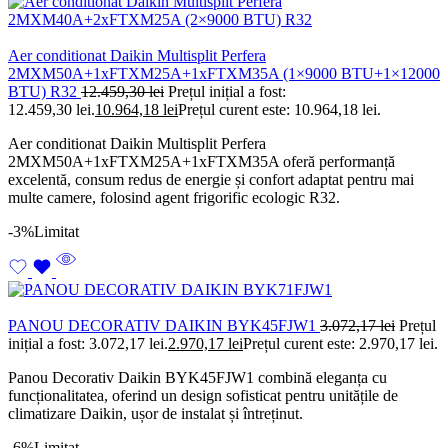
Aer conditionat Daikin Multisplit Perfera
2MXM50A+1xFTXM25A+1xFTXM35A (1×9000 BTU+1×12000
BTU) R32
12.459,30
lei
Prețul inițial a fost:
12.459,30 lei.
10.964,18
lei
Prețul curent este: 10.964,18 lei.
Aer conditionat Daikin Multisplit Perfera
2MXM50A+1xFTXM25A+1xFTXM35A oferă performanță
excelentă, consum redus de energie și confort adaptat pentru mai
multe camere, folosind agent frigorific ecologic R32.
-3%
Limitat
PANOU DECORATIV DAIKIN BYK45FJW1
3.072,17
lei
Prețul
inițial a fost: 3.072,17 lei.
2.970,17
lei
Prețul curent este: 2.970,17 lei.
Panou Decorativ Daikin BYK45FJW1 combină eleganța cu
funcționalitatea, oferind un design sofisticat pentru unitățile de
climatizare Daikin, ușor de instalat și întreținut.
-6%
Limitat