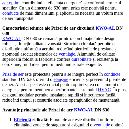
aer optim
, contribuind la eficiența energetică și confortul termic al
spațiilor. Cu un diametru de 630 mm, priza este potrivită pentru
conducte
de mari dimensiuni și aplicații ce necesită un volum mare
de aer transportat.
Caracteristici tehnice ale Prizei de aer circulară
KWO-AL
DN
630
KWO-AL
DN 630 se remarcă printr-o combinație între design
robust și funcționalitate avansată. Structura circulară permite o
distribuție uniformă
a
aerului, reducând pierderile de presiune și
zgomotul asociat sistemelor de
ventilație
. Aluminiul de calitate
superioară folosit la fabricație conferă
durabilitate
și rezistență la
coroziune, fiind ideal pentru medii industriale exigente.
Priza de aer
este proiectată pentru
a
se integra perfect în
conducte
standard DN 630, oferind o
etanșare
eficientă și prevenind pierderile
de aer. Acest aspect este crucial pentru optimizarea consumului de
energie și pentru menținerea performanței sistemului
HVAC
. În plus,
designul modular permite instalarea rapidă și întreținerea facilă,
reducând timpul și costurile asociate operațiunilor de mentenanță.
Avantaje principale ale Prizei de aer
KWO-AL
DN 630
Eficiență
ridicată:
Fluxul de aer este distribuit uniform,
eliminând zonele de stagnare și asigurând o
ventilație
optimă.