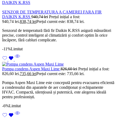
SENZOR DE TEMPERATURA A CAMEREI FARA FIR
DAIKIN K.RSS
940,74
lei
Prețul inițial a fost:
940,74 lei.
838,74
lei
Prețul curent este: 838,74 lei.
Senzorul de temperatură fără fir Daikin K.RSS asigură măsurători
precise, control inteligent al climatizării și confort optim în orice
încăpere, fără cabluri complicate.
-11%
Limitat
Pompa condens Aspen Maxi Lime
826,60
lei
Prețul inițial a fost:
826,60 lei.
735,66
lei
Prețul curent este: 735,66 lei.
Pompa Aspen Maxi Lime este concepută pentru evacuarea eficientă
a condensului din aparatele de aer condiționat și echipamente
HVAC. Compactă, silențioasă și puternică, este alegerea ideală
pentru profesioniști.
-6%
Limitat