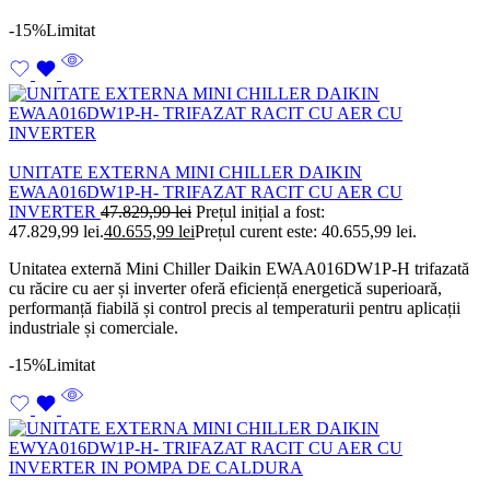
-15%
Limitat
UNITATE EXTERNA MINI CHILLER DAIKIN
EWAA016DW1P-H- TRIFAZAT RACIT CU AER CU
INVERTER
47.829,99
lei
Prețul inițial a fost:
47.829,99 lei.
40.655,99
lei
Prețul curent este: 40.655,99 lei.
Unitatea externă Mini Chiller Daikin EWAA016DW1P-H trifazată
cu răcire cu aer și inverter oferă eficiență energetică superioară,
performanță fiabilă și control precis al temperaturii pentru aplicații
industriale și comerciale.
-15%
Limitat