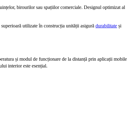
uințelor, birourilor sau spațiilor comerciale. Designul optimizat al
uperioară utilizate în construcția unității asigură
durabilitate
și
peratura și modul de funcționare de la distanță prin aplicații mobile
i interior este esențial.