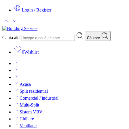
Login / Register
Cauta aici
Căutare
0
Wishlist
Acasă
Split rezidential
Comercial / industrial
Multi-Split
Sistem VRV
Chillere
Ventilatie