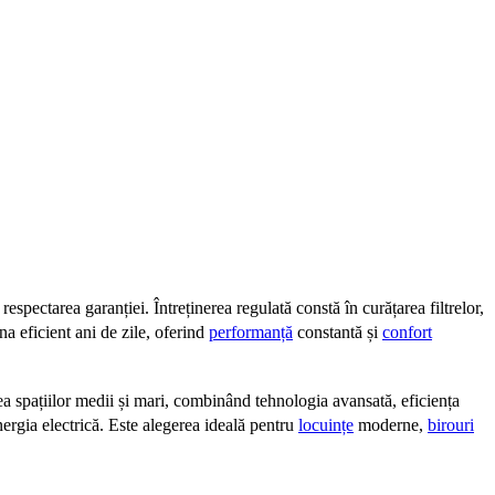
espectarea garanției. Întreținerea regulată constă în curățarea filtrelor,
na eficient ani de zile, oferind
performanță
constantă și
confort
rea spațiilor medii și mari, combinând tehnologia avansată, eficiența
nergia electrică. Este alegerea ideală pentru
locuințe
moderne,
birouri