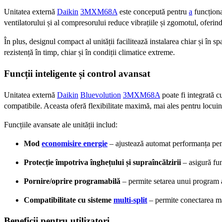
Unitatea externă
Daikin
3MXM68A
este concepută pentru
a
funcțion
ventilatorului și al compresorului reduce vibrațiile și zgomotul, oferind
În plus, designul compact al unității facilitează instalarea chiar și în sp
rezistență în timp, chiar și în condiții climatice extreme.
Funcții inteligente și control avansat
Unitatea externă
Daikin
Bluevolution
3MXM68A
poate fi integrată c
compatibile. Aceasta oferă flexibilitate maximă, mai ales pentru locuinț
Funcțiile avansate ale unității includ:
Mod
economisire energie
– ajustează automat performanța pe
Protecție împotriva înghețului și supraîncălzirii
– asigură fun
Pornire/oprire programabilă
– permite setarea unui program a
Compatibilitate cu sisteme
multi-split
– permite conectarea m
Beneficii pentru utilizatori