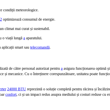
ce condiții meteorologice.
2
optimizează consumul de energie.
un climat mai curat și sustenabil.
ru o viață lungă
a
aparatului.
n aplicații smart sau
telecomandă
.
lizată de către personal autorizat pentru
a
asigura funcționarea optimă și r
ice și mecanice. Cu o întreținere corespunzătoare, unitatea poate funcțio
erter
24000 BTU
reprezintă o soluție completă pentru răcirea și încălzi
doar
confort
, ci și un impact redus asupra mediului și costuri reduse cu e