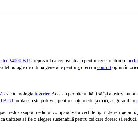
erter
24000 BTU
reprezintă alegerea ideală pentru cei care doresc
perf
ează tehnologie de ultimă generație pentru
a
oferi un
confort
optim în ori
A
este tehnologia
Inverter
. Aceasta permite unității să își ajusteze auto
00 BTU
, unitatea este potrivită pentru spații medii și mari, asigurând un
mpact redus asupra mediului comparativ cu vechile tipuri de refrigeranți.
 ca unitatea să fie o alegere sustenabilă pentru cei care doresc să redu