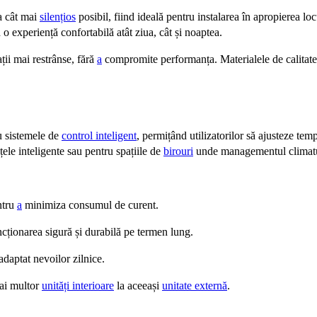
a cât mai
silențios
posibil, fiind ideală pentru instalarea în apropierea loc
 o experiență confortabilă atât ziua, cât și noaptea.
ații mai restrânse, fără
a
compromite performanța. Materialele de calitate s
u sistemele de
control inteligent
, permițând utilizatorilor să ajusteze tem
ele inteligente sau pentru spațiile de
birouri
unde managementul climatulu
ntru
a
minimiza consumul de curent.
cționarea sigură și durabilă pe termen lung.
daptat nevoilor zilnice.
ai multor
unități interioare
la aceeași
unitate externă
.