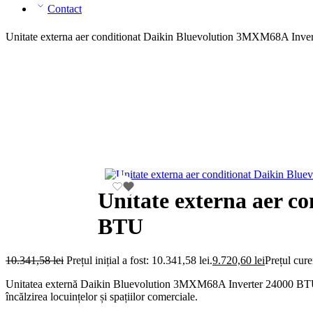
Contact
Unitate externa aer conditionat Daikin Bluevolution 3MXM68A Inv
Unitate externa aer c
BTU
10.341,58
lei
Prețul inițial a fost: 10.341,58 lei.
9.720,60
lei
Prețul cure
Unitatea externă Daikin Bluevolution 3MXM68A Inverter 24000 BTU comb
încălzirea locuințelor și spațiilor comerciale.