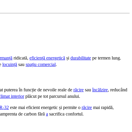
ormanță
ridicată,
eficiență energetică
și
durabilitate
pe termen lung.
ce
locuință
sau
spațiu comercial
.
mat puterea în funcție de nevoile reale de
răcire
sau
încălzire
, reducând
climat interior
plăcut pe tot parcursul anului.
R-32
este mai eficient energetic și permite o
răcire
mai rapidă,
că amprenta de carbon fără
a
sacrifica confortul.