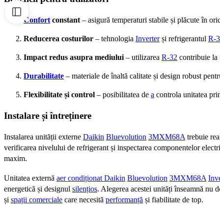
Confort
constant
– asigură temperaturi stabile și plăcute în ori
Reducerea costurilor
– tehnologia
Inverter
și refrigerantul
R-3
Impact redus asupra mediului
– utilizarea
R-32
contribuie la 
Durabilitate
– materiale de înaltă calitate și design robust pent
Flexibilitate și control
– posibilitatea de
a
controla unitatea pri
Instalare și întreținere
Instalarea unității externe
Daikin
Bluevolution
3MXM68A
trebuie rea
verificarea nivelului de refrigerant și inspectarea componentelor electr
maxim.
Unitatea externă
aer condiționat Daikin
Bluevolution
3MXM68A
Inv
energetică și designul
silențios
. Alegerea acestei unități înseamnă nu 
și
spații comerciale
care necesită
performanță
și fiabilitate de top.