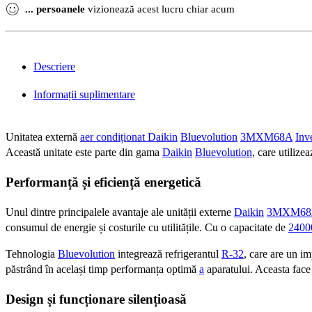
...
persoanele
vizionează acest lucru chiar acum
Descriere
Informații suplimentare
Unitatea externă
aer condiționat Daikin
Bluevolution
3MXM68A
Inv
Această unitate este parte din gama
Daikin
Bluevolution
, care utiliz
Performanță și eficiență energetică
Unul dintre principalele avantaje ale unității externe
Daikin
3MXM68
consumul de energie și costurile cu utilitățile. Cu o capacitate de
240
Tehnologia
Bluevolution
integrează refrigerantul
R-32
, care are un i
păstrând în același timp performanța optimă
a
aparatului. Aceasta face
Design și funcționare silențioasă