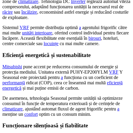
zone de
climatizare
. Tehnologia DC
Inverter
reglează automat viteza
compresorului, adaptând funcționarea unității la necesarul real de
răcire
sau
încălzire
, economisind astfel energie și reducând costurile
de exploatare.
Sistemul
VRF
permite distribuția optimă
a
agentului frigorific către
mai multe
unități interioare
, oferind control individual pentru fiecare
încăpere. Această flexibilitate este esențială în
birouri
, hoteluri,
centre comerciale sau
locuințe
cu mai multe camere.
Eficiență energetică și sustenabilitate
Mitsubishi
pune accent pe reducerea consumului de energie și
protecția mediului. Unitatea externă PUHY-EP200YLM
VRF
Y
Seasonal este proiectată pentru
a
funcționa cu un coeficient de
performanță
ridicat (COP), ceea ce înseamnă mai multă
eficiență
energetică
și mai puține emisii de carbon.
De asemenea, tehnologia Seasonal permite unității să optimizeze
consumul în funcție de temperatura exterioară și de cerințele de
climatizare
, ajustând automat fluxul de agent frigorific pentru
a
menține un
confort
optim cu un consum minim.
Funcționare silențioasă și fiabilitate