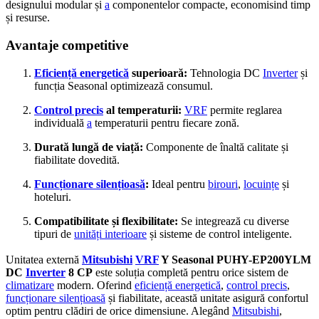
designului modular și
a
componentelor compacte, economisind timp
și resurse.
Avantaje competitive
Eficiență energetică
superioară:
Tehnologia DC
Inverter
și
funcția Seasonal optimizează consumul.
Control precis
al temperaturii:
VRF
permite reglarea
individuală
a
temperaturii pentru fiecare zonă.
Durată lungă de viață:
Componente de înaltă calitate și
fiabilitate dovedită.
Funcționare silențioasă
:
Ideal pentru
birouri
,
locuințe
și
hoteluri.
Compatibilitate și flexibilitate:
Se integrează cu diverse
tipuri de
unități interioare
și sisteme de control inteligente.
Unitatea externă
Mitsubishi
VRF
Y Seasonal PUHY-EP200YLM
DC
Inverter
8 CP
este soluția completă pentru orice sistem de
climatizare
modern. Oferind
eficiență energetică
,
control precis
,
funcționare silențioasă
și fiabilitate, această unitate asigură confortul
optim pentru clădiri de orice dimensiune. Alegând
Mitsubishi
,