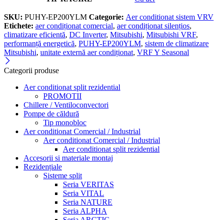
SKU:
PUHY-EP200YLM
Categorie:
Aer conditionat sistem VRV
Etichete:
aer condiționat comercial
,
aer condiționat silențios
,
climatizare eficientă
,
DC Inverter
,
Mitsubishi
,
Mitsubishi VRF
,
performanță energetică
,
PUHY-EP200YLM
,
sistem de climatizare
Mitsubishi
,
unitate externă aer condiționat
,
VRF Y Seasonal
Categorii produse
Aer conditionat split rezidential
PROMOTII
Chillere / Ventiloconvectori
Pompe de căldură
Tip monobloc
Aer conditionat Comercial / Industrial
Aer conditionat Comercial / Industrial
Aer conditionat split rezidential
Accesorii si materiale montaj
Rezidențiale
Sisteme split
Seria VERITAS
Seria VITAL
Seria NATURE
Seria ALPHA
Seria ARCTIC