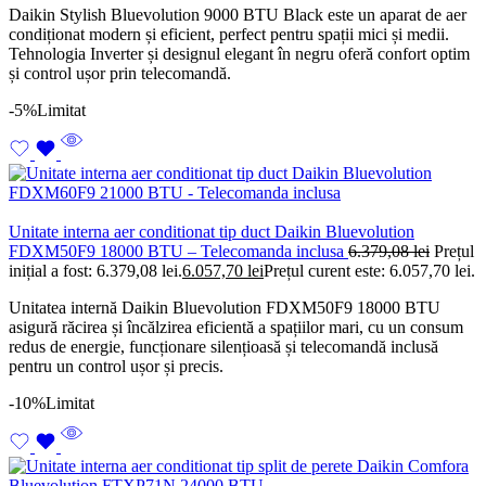
Daikin Stylish Bluevolution 9000 BTU Black este un aparat de aer
condiționat modern și eficient, perfect pentru spații mici și medii.
Tehnologia Inverter și designul elegant în negru oferă confort optim
și control ușor prin telecomandă.
-5%
Limitat
Unitate interna aer conditionat tip duct Daikin Bluevolution
FDXM50F9 18000 BTU – Telecomanda inclusa
6.379,08
lei
Prețul
inițial a fost: 6.379,08 lei.
6.057,70
lei
Prețul curent este: 6.057,70 lei.
Unitatea internă Daikin Bluevolution FDXM50F9 18000 BTU
asigură răcirea și încălzirea eficientă a spațiilor mari, cu un consum
redus de energie, funcționare silențioasă și telecomandă inclusă
pentru un control ușor și precis.
-10%
Limitat