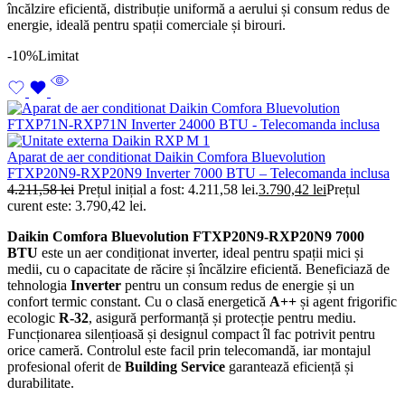
încălzire eficientă, distribuție uniformă a aerului și consum redus de
energie, ideală pentru spații comerciale și birouri.
-10%
Limitat
Aparat de aer conditionat Daikin Comfora Bluevolution
FTXP20N9-RXP20N9 Inverter 7000 BTU – Telecomanda inclusa
4.211,58
lei
Prețul inițial a fost: 4.211,58 lei.
3.790,42
lei
Prețul
curent este: 3.790,42 lei.
Daikin Comfora Bluevolution FTXP20N9-RXP20N9 7000
BTU
este un aer condiționat inverter, ideal pentru spații mici și
medii, cu o capacitate de răcire și încălzire eficientă. Beneficiază de
tehnologia
Inverter
pentru un consum redus de energie și un
confort termic constant. Cu o clasă energetică
A++
și agent frigorific
ecologic
R-32
, asigură performanță și protecție pentru mediu.
Funcționarea silențioasă și designul compact îl fac potrivit pentru
orice cameră. Controlul este facil prin telecomandă, iar montajul
profesional oferit de
Building Service
garantează eficiență și
durabilitate.