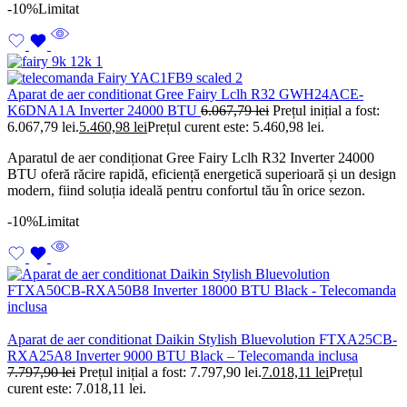
-10%
Limitat
Aparat de aer conditionat Gree Fairy Lclh R32 GWH24ACE-
K6DNA1A Inverter 24000 BTU
6.067,79
lei
Prețul inițial a fost:
6.067,79 lei.
5.460,98
lei
Prețul curent este: 5.460,98 lei.
Aparatul de aer condiționat Gree Fairy Lclh R32 Inverter 24000
BTU oferă răcire rapidă, eficiență energetică superioară și un design
modern, fiind soluția ideală pentru confortul tău în orice sezon.
-10%
Limitat
Aparat de aer conditionat Daikin Stylish Bluevolution FTXA25CB-
RXA25A8 Inverter 9000 BTU Black – Telecomanda inclusa
7.797,90
lei
Prețul inițial a fost: 7.797,90 lei.
7.018,11
lei
Prețul
curent este: 7.018,11 lei.