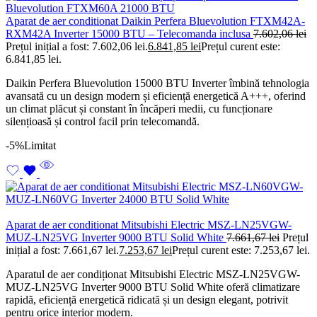
Aparat de aer conditionat Daikin Perfera Bluevolution FTXM42A-
RXM42A Inverter 15000 BTU – Telecomanda inclusa
7.602,06
lei
Prețul inițial a fost: 7.602,06 lei.
6.841,85
lei
Prețul curent este:
6.841,85 lei.
Daikin Perfera Bluevolution 15000 BTU Inverter îmbină tehnologia
avansată cu un design modern și eficiență energetică A+++, oferind
un climat plăcut și constant în încăperi medii, cu funcționare
silențioasă și control facil prin telecomandă.
-5%
Limitat
Aparat de aer conditionat Mitsubishi Electric MSZ-LN25VGW-
MUZ-LN25VG Inverter 9000 BTU Solid White
7.661,67
lei
Prețul
inițial a fost: 7.661,67 lei.
7.253,67
lei
Prețul curent este: 7.253,67 lei.
Aparatul de aer condiționat Mitsubishi Electric MSZ-LN25VGW-
MUZ-LN25VG Inverter 9000 BTU Solid White oferă climatizare
rapidă, eficiență energetică ridicată și un design elegant, potrivit
pentru orice interior modern.