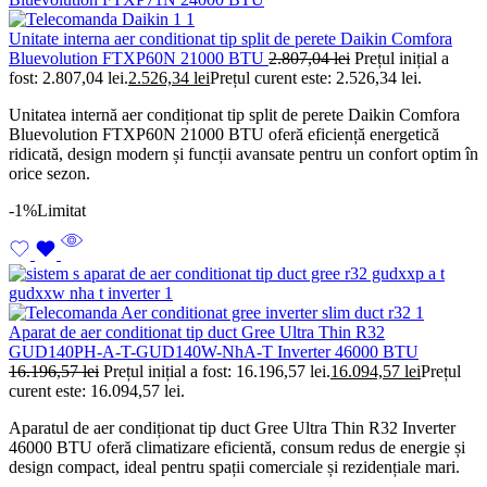
Unitate interna aer conditionat tip split de perete Daikin Comfora
Bluevolution FTXP60N 21000 BTU
2.807,04
lei
Prețul inițial a
fost: 2.807,04 lei.
2.526,34
lei
Prețul curent este: 2.526,34 lei.
Unitatea internă aer condiționat tip split de perete Daikin Comfora
Bluevolution FTXP60N 21000 BTU oferă eficiență energetică
ridicată, design modern și funcții avansate pentru un confort optim în
orice sezon.
-1%
Limitat
Aparat de aer conditionat tip duct Gree Ultra Thin R32
GUD140PH-A-T-GUD140W-NhA-T Inverter 46000 BTU
16.196,57
lei
Prețul inițial a fost: 16.196,57 lei.
16.094,57
lei
Prețul
curent este: 16.094,57 lei.
Aparatul de aer condiționat tip duct Gree Ultra Thin R32 Inverter
46000 BTU oferă climatizare eficientă, consum redus de energie și
design compact, ideal pentru spații comerciale și rezidențiale mari.