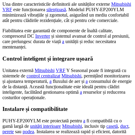
Una dintre caracteristicile definitorii ale unităților externe
Mitsubishi
VRF
este funcționarea
silențioasă
. Modelul PUHY-EP200YLM
minimizează vibrațiile și zgomotul, asigurând un mediu confortabil
atât pentru clădirile rezidențiale, cât și pentru cele comerciale.
Fiabilitatea este garantată de componente de înaltă calitate,
compresorul DC
Inverter
și sistemul avansat de control al presiunii,
care prelungesc durata de viață
a
unității și reduc necesitatea
mentenanței.
Control inteligent și integrare ușoară
Unitatea externă
Mitsubishi
VRF
Y Seasonal poate fi integrată cu
sistemele de
control centralizat
Mitsubishi
, permițând monitorizarea
și ajustarea temperaturii,
a
fluxului de aer și
a
consumului de energie
de la distanță. Această funcționalitate este ideală pentru clădiri
inteligente, facilitând gestionarea optimă
a
resurselor și reducerea
costurilor operaționale.
Instalare și compatibilitate
PUHY-EP200YLM este proiectată pentru
a
fi compatibilă cu o
gamă largă de
unități interioare
Mitsubishi
, inclusiv tip
casetă
,
duct
,
perete
sau
podea
. Instalarea se realizează rapid și eficient, datorită