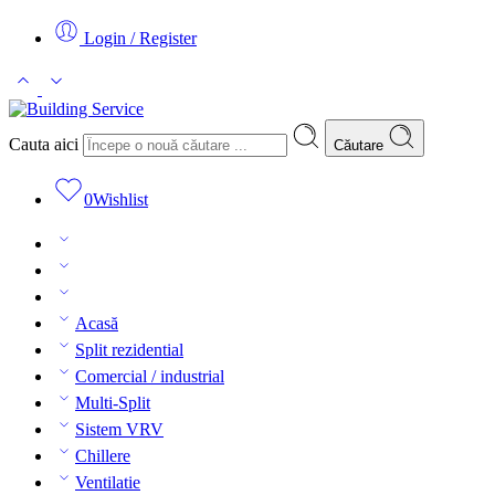
Login / Register
Cauta aici
Căutare
0
Wishlist
Acasă
Split rezidential
Comercial / industrial
Multi-Split
Sistem VRV
Chillere
Ventilatie