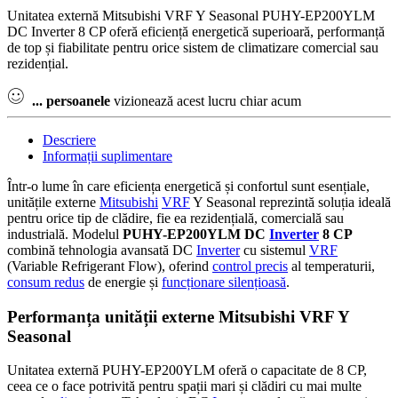
Unitatea externă Mitsubishi VRF Y Seasonal PUHY-EP200YLM
DC Inverter 8 CP oferă eficiență energetică superioară, performanță
de top și fiabilitate pentru orice sistem de climatizare comercial sau
rezidențial.
...
persoanele
vizionează acest lucru chiar acum
Descriere
Informații suplimentare
Într-o lume în care eficiența energetică și confortul sunt esențiale,
unitățile externe
Mitsubishi
VRF
Y Seasonal reprezintă soluția ideală
pentru orice tip de clădire, fie ea rezidențială, comercială sau
industrială. Modelul
PUHY-EP200YLM DC
Inverter
8 CP
combină tehnologia avansată DC
Inverter
cu sistemul
VRF
(Variable Refrigerant Flow), oferind
control precis
al temperaturii,
consum redus
de energie și
funcționare silențioasă
.
Performanța unității externe Mitsubishi VRF Y
Seasonal
Unitatea externă PUHY-EP200YLM oferă o capacitate de 8 CP,
ceea ce o face potrivită pentru spații mari și clădiri cu mai multe