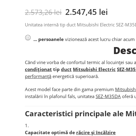
2.547,45
lei
2.573,26
lei
Unitatea internă tip duct Mitsubishi Electric SEZ-M35D
...
persoanele
vizionează acest lucru chiar acum
Desc
Când vine vorba de confortul termic al locuinței sau 
condiționat
tip
duct
Mitsubishi Electric
SEZ-M3
performanță
energetică superioară.
Acest model face parte din gama premium
Mitsubishi
instalării în plafonul fals, unitatea
SEZ-M35DA
oferă u
Caracteristici principale ale 
Capacitate optimă de
răcire și încălzire