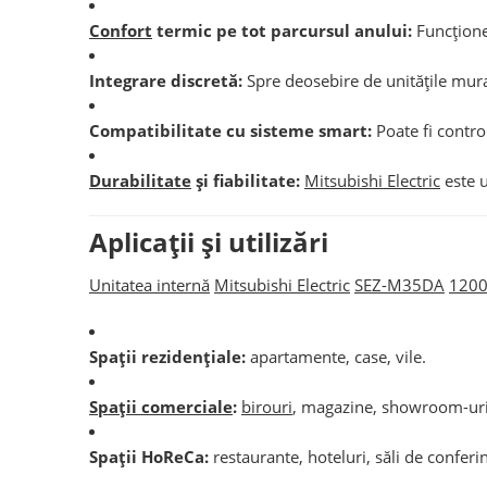
Confort
termic pe tot parcursul anului:
Funcțione
Integrare discretă:
Spre deosebire de unitățile mur
Compatibilitate cu sisteme smart:
Poate fi contro
Durabilitate
și fiabilitate:
Mitsubishi Electric
este u
Aplicații și utilizări
Unitatea internă
Mitsubishi Electric
SEZ-M35DA
1200
Spații rezidențiale:
apartamente, case, vile.
Spații comerciale
:
birouri
, magazine, showroom-uri
Spații HoReCa:
restaurante, hoteluri, săli de conferin