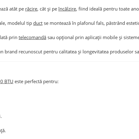
ază atât pe
răcire
, cât și pe
încălzire
, fiind ideală pentru toate an
ale, modelul tip
duct
se montează în plafonul fals, păstrând estetic
lată prin
telecomandă
sau opțional prin aplicații mobile și sistem
n brand recunoscut pentru calitatea și longevitatea produselor sa
0 BTU
este perfectă pentru:
.
ță.