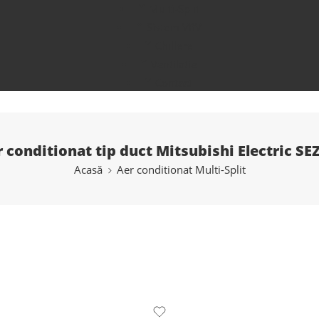
Multi-Split
Sistem VRV
Chillere
Ventilatie
Contact
r conditionat tip duct Mitsubishi Electric 
Acasă
Aer conditionat Multi-Split