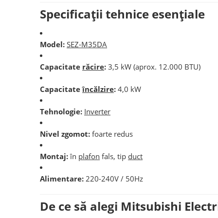
Specificații tehnice esențiale
Model:
SEZ-M35DA
Capacitate
răcire
:
3,5 kW (aprox. 12.000 BTU)
Capacitate
încălzire
:
4,0 kW
Tehnologie:
Inverter
Nivel zgomot:
foarte redus
Montaj:
în
plafon
fals, tip
duct
Alimentare:
220-240V / 50Hz
De ce să alegi Mitsubishi Elec