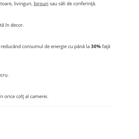
oare, livinguri,
birouri
sau săli de conferință.
tă în decor.
 reducând consumul de energie cu până la
30%
față
ucru.
n orice colț al camerei.