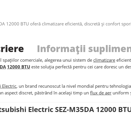
A 12000 BTU oferă climatizare eficientă, discretă și confort sporit
riere
Informații suplime
al spațiilor comerciale, alegerea unui sistem de
climatizare
eficient
5DA
12000 BTU
este soluția perfectă pentru cei care doresc un de
 Electric
, un brand recunoscut la nivel mondial pentru tehnologia 
n aspect discret, păstrând în același timp un
flux de aer
uniform ș
Mitsubishi Electric SEZ-M35DA 12000 BT