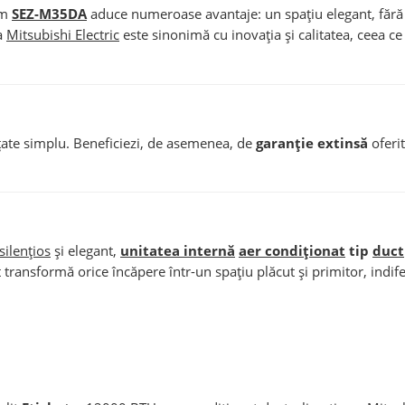
um
SEZ-M35DA
aduce numeroase avantaje: un spațiu elegant, fără un
ca
Mitsubishi Electric
este sinonimă cu inovația și calitatea, ceea ce
urățate simplu. Beneficiezi, de asemenea, de
garanție extinsă
oferit
silențios
și elegant,
unitatea internă
aer condiționat
tip
duct
et transformă orice încăpere într-un spațiu plăcut și primitor, indif