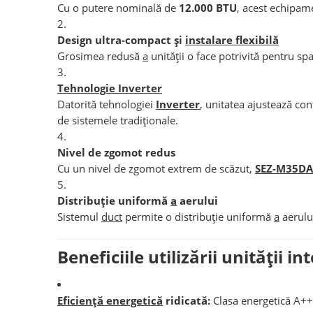
Cu o putere nominală de
12.000 BTU
, acest echipam
Design ultra-compact și
instalare flexibilă
Grosimea redusă
a
unității o face potrivită pentru spa
Tehnologie Inverter
Datorită tehnologiei
Inverter
, unitatea ajustează co
de sistemele tradiționale.
Nivel de zgomot redus
Cu un nivel de zgomot extrem de scăzut,
SEZ-M35DA
Distribuție uniformă
a
aerului
Sistemul
duct
permite o distribuție uniformă
a
aerulu
Beneficiile utilizării unității i
Eficiență energetică
ridicată:
Clasa energetică A++,