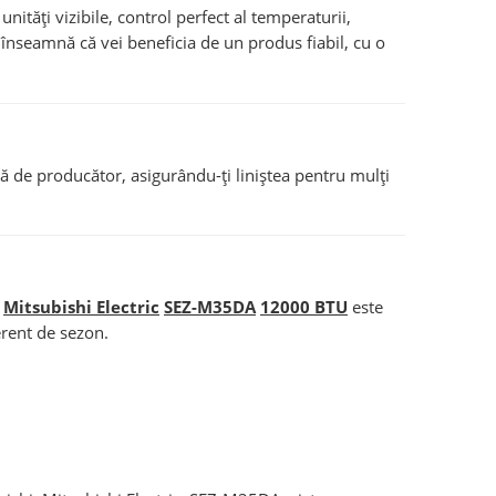
ități vizibile, control perfect al temperaturii,
 înseamnă că vei beneficia de un produs fiabil, cu o
ă de producător, asigurându-ți liniștea pentru mulți
Mitsubishi Electric
SEZ-M35DA
12000 BTU
este
erent de sezon.