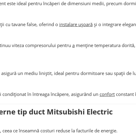
ent este ideal pentru încăperi de dimensiuni medii, precum dormit
ții cu tavane false, oferind o
instalare ușoară
și o integrare elegan
ntinuu viteza compresorului pentru
a
menține temperatura dorită,
asigură un mediu liniștit, ideal pentru dormitoare sau spații de l
i condiționat în întreaga încăpere, asigurând un
confort
constant î
nterne tip duct Mitsubishi Electric
 ceea ce înseamnă costuri reduse la facturile de energie.