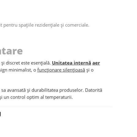
 pentru spațiile rezidențiale și comerciale.
ntare
 și discret este esențială.
Unitatea internă
aer
sign minimalist, o
funcționare silențioasă
și o
sa avansată și durabilitatea produselor. Datorită
i un control optim al temperaturii.
U