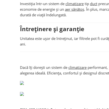
Investiția într-un sistem de
climatizare
tip
duct
prec
economie de energie și un
aer sănătos
. În plus, mar
durată de viață îndelungată.
Întreținere și garanție
Unitatea este ușor de întreținut, iar filtrele pot fi c
ani.
Dacă îți dorești un sistem de
climatizare
performant,
alegerea ideală. Eficiența, confortul și designul discr