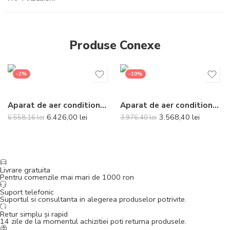
Produse Conexe
-2%
-10%
Aparat de aer conditionat tip duct Gree Ultra Thin R32 GUD35P-A-T-GUD35W-NhA-T Inverter 12000 BTU
Aparat de aer conditionat Mitsubishi Electric MSZ-HR35K-MUZ-HR35 Inverter 12000 BTU
6.426,00
lei
3.568,40
lei
6.558,16
lei
3.976,40
lei
Livrare gratuita
Pentru comenzile mai mari de 1000 ron
Suport telefonic
Suportul si consultanta in alegerea produselor potrivite.
Retur simplu și rapid
14 zile de la momentul achizitiei poti returna produsele.