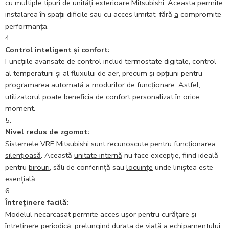
cu multiple tipuri de unități exterioare
Mitsubishi
. Aceasta permite
instalarea în spații dificile sau cu acces limitat, fără
a
compromite
performanța.
Control inteligent
și
confort
:
Funcțiile avansate de control includ termostate digitale, control
al temperaturii și al fluxului de aer, precum și opțiuni pentru
programarea automată
a
modurilor de funcționare. Astfel,
utilizatorul poate beneficia de
confort
personalizat în orice
moment.
Nivel redus de zgomot:
Sistemele
VRF
Mitsubishi
sunt recunoscute pentru funcționarea
silențioasă
. Această
unitate internă
nu face excepție, fiind ideală
pentru
birouri
, săli de conferință sau
locuințe
unde liniștea este
esențială.
Întreținere facilă:
Modelul necarcasat permite acces ușor pentru curățare și
întreținere periodică, prelungind durata de viață
a
echipamentului