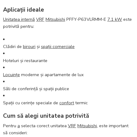
Aplicații ideale
Unitatea internă
VRF
Mitsubishi
PFFY-P63VLRMM-E
7.1 kW
este
potrivită pentru:
Clădiri de
birouri
și
spații comerciale
Hoteluri și restaurante
Locuințe
moderne și apartamente de lux
Săli de conferință și spații publice
Spații cu cerințe speciale de
confort
termic
Cum să alegi unitatea potrivită
Pentru
a
selecta corect unitatea
VRF
Mitsubishi
, este important
să consideri: