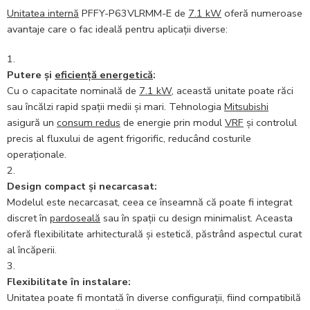
Unitatea internă
PFFY-P63VLRMM-E de
7.1 kW
oferă numeroase
avantaje care o fac ideală pentru aplicații diverse:
Putere și
eficiență energetică
:
Cu o capacitate nominală de
7.1 kW
, această unitate poate răci
sau încălzi rapid spații medii și mari. Tehnologia
Mitsubishi
asigură un
consum redus
de energie prin modul
VRF
și controlul
precis al fluxului de agent frigorific, reducând costurile
operaționale.
Design compact și necarcasat:
Modelul este necarcasat, ceea ce înseamnă că poate fi integrat
discret în
pardoseală
sau în spații cu design minimalist. Aceasta
oferă flexibilitate arhitecturală și estetică, păstrând aspectul curat
al încăperii.
Flexibilitate în instalare:
Unitatea poate fi montată în diverse configurații, fiind compatibilă