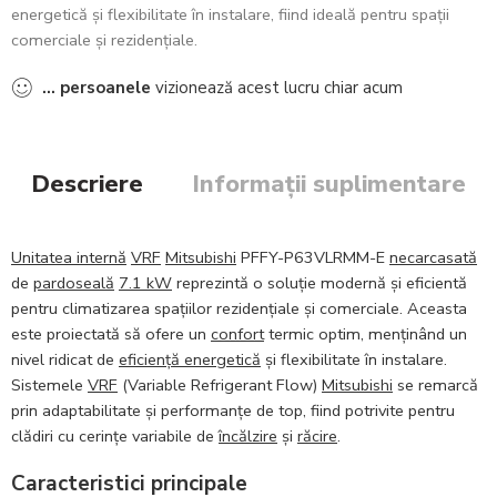
energetică și flexibilitate în instalare, fiind ideală pentru spații
comerciale și rezidențiale.
...
persoanele
vizionează acest lucru chiar acum
Descriere
Informații suplimentare
Unitatea internă
VRF
Mitsubishi
PFFY-P63VLRMM-E
necarcasată
de
pardoseală
7.1 kW
reprezintă o soluție modernă și eficientă
pentru climatizarea spațiilor rezidențiale și comerciale. Aceasta
este proiectată să ofere un
confort
termic optim, menținând un
nivel ridicat de
eficiență energetică
și flexibilitate în instalare.
Sistemele
VRF
(Variable Refrigerant Flow)
Mitsubishi
se remarcă
prin adaptabilitate și performanțe de top, fiind potrivite pentru
clădiri cu cerințe variabile de
încălzire
și
răcire
.
Caracteristici principale