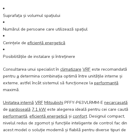
Suprafața și volumul spațiului
Numărul de persoane care utilizează spațiul
Cerințele de
eficiență energetică
Posibilitățile de instalare și întreținere
Consultarea unui specialist în
climatizare
VRF
este recomandată
pentru
a
determina combinația optimă între unitățile interne și
externe, astfel încât sistemul să funcționeze la
performanță
maximă.
Unitatea internă
VRF
Mitsubishi
PFFY-P63VLRMM-E
necarcasată
de
pardoseală
7.1 kW
este alegerea ideală pentru cei care caută
performanță
,
eficiență energetică
și
confort
. Designul compact,
nivelul redus de zgomot și funcțiile inteligente de control fac din
acest model o soluție modernă și fiabilă pentru diverse tipuri de