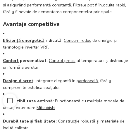
și asigurând
performanță
constantă. Filtrele pot fi înlocuite rapid,
fără
a
fi nevoie de demontarea componentelor principale.
Avantaje competitive
Eficiență energetică
ridicată:
Consum redus
de energie și
tehnologie inverter
VRF
.
Confort
personalizat:
Control precis
al temperaturii și distribuție
uniformă
a
aerului.
Design discret
:
Integrare elegantă în
pardoseală
, fără
a
compromite estetica spațiului.
Compatibilitate extinsă:
Funcționează cu multiple modele de
unități exterioare
Mitsubishi
.
Durabilitate
și fiabilitate:
Construcție robustă și materiale de
înaltă calitate.