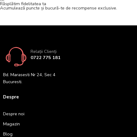
Răsplătim fidelitatea ta
Acumulează puncte și bucură-te de recompense exclusive.
Relații Clienți
0722 775 181
Bd. Marasesti Nr 24, Sec 4
Bucuresti.
Despre
Despre noi
Magazin
Blog