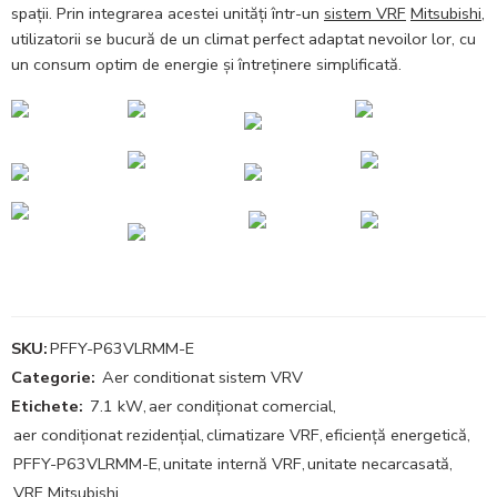
spații. Prin integrarea acestei unități într-un
sistem VRF
Mitsubishi
,
utilizatorii se bucură de un climat perfect adaptat nevoilor lor, cu
un consum optim de energie și întreținere simplificată.
SKU:
PFFY-P63VLRMM-E
Categorie:
Aer conditionat sistem VRV
Etichete:
7.1 kW
,
aer condiționat comercial
,
aer condiționat rezidențial
,
climatizare VRF
,
eficiență energetică
,
PFFY-P63VLRMM-E
,
unitate internă VRF
,
unitate necarcasată
,
VRF Mitsubishi