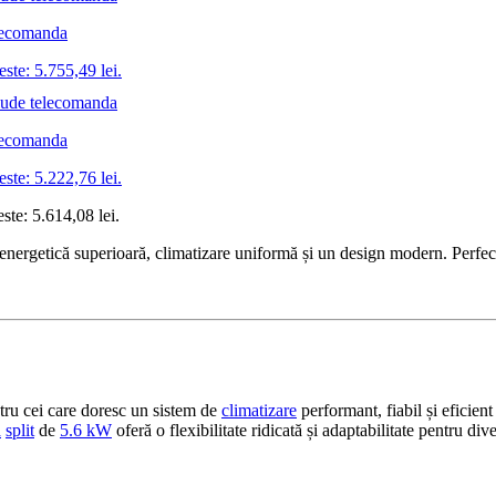
lecomanda
este: 5.755,49 lei.
lecomanda
este: 5.222,76 lei.
este: 5.614,08 lei.
rgetică superioară, climatizare uniformă și un design modern. Perfectă
ru cei care doresc un sistem de
climatizare
performant, fiabil și eficie
ă
split
de
5.6 kW
oferă o flexibilitate ridicată și adaptabilitate pentru div