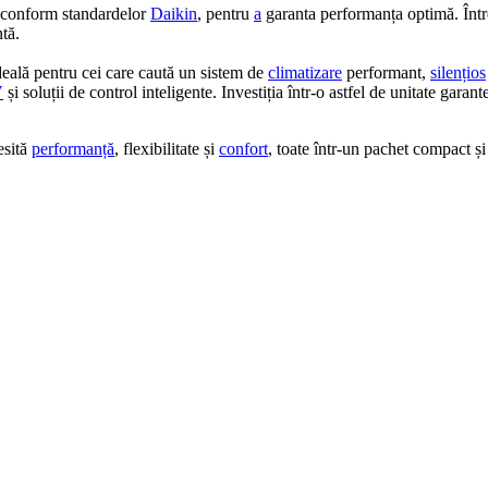
, conform standardelor
Daikin
, pentru
a
garanta performanța optimă. Întreț
tă.
deală pentru cei care caută un sistem de
climatizare
performant,
silențios
V
și soluții de control inteligente. Investiția într-o astfel de unitate garan
esită
performanță
, flexibilitate și
confort
, toate într-un pachet compact și