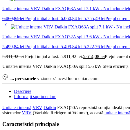
Unitate interna VRV Daikin FXAQ63A split 7.1 kW - Nu include te
6.060,84
lei
Prețul inițial a fost: 6.060,84 lei.
5.755,49
lei
Prețul curent 
Unitate interna VRV Daikin FXAQ32A split 3.6 kW - Nu include te
5.499,84
lei
Prețul inițial a fost: 5.499,84 lei.
5.222,76
lei
Prețul curent 
5.911,92
lei
Prețul inițial a fost: 5.911,92 lei.
5.614,08
lei
Prețul curent 
Unitatea internă VRV Daikin FXAQ50A split 5.6 kW oferă eficiență ene
...
persoanele
vizionează acest lucru chiar acum
Descriere
Informații suplimentare
Unitatea internă
VRV
Daikin
FXAQ50A reprezintă soluția ideală pent
sistemelor
VRV
(Variable Refrigerant Volume), această
unitate intern
Caracteristici principale