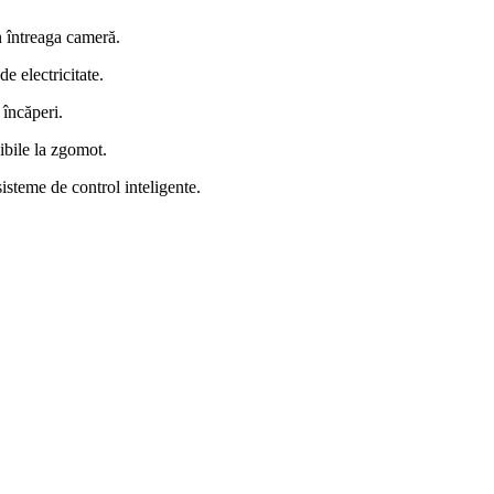
în întreaga cameră.
 electricitate.
 încăperi.
sibile la zgomot.
sisteme de control inteligente.