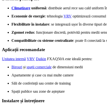
Climatizare
uniformă
: distribuie aerul rece sau cald uniform 
Economie de energie
: tehnologia
VRV
optimizează consumul de
Flexibilitate în instalare
: se integrează ușor în diverse tipuri de
Zgomot redus
: funcționare discretă, potrivită pentru medii sen
Compatibilitate cu sisteme centralizate
: poate fi conectată la 
Aplicații recomandate
Unitatea internă
VRV
Daikin
FXAQ50A este ideală pentru:
Birouri
și
spații comerciale
de dimensiuni medii
Apartamente și case cu mai multe camere
Săli de conferință sau centre de training
Spații publice sau zone de așteptare
Instalare și întreținere