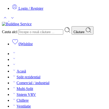
Login / Register
Cauta aici
Căutare
0
Wishlist
Acasă
Split rezidential
Comercial / industrial
Multi-Split
Sistem VRV
Chillere
Ventilatie