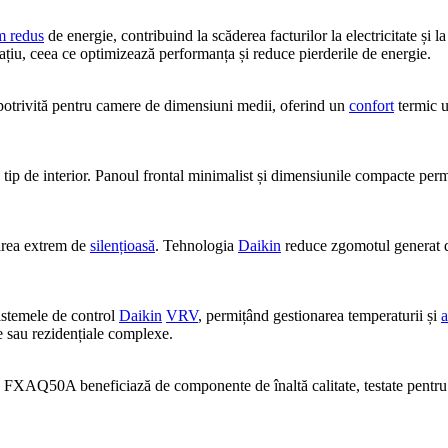
m redus
de energie, contribuind la scăderea facturilor la electricitate și
spațiu, ceea ce optimizează performanța și reduce pierderile de energie.
rivită pentru camere de dimensiuni medii, oferind un
confort
termic u
 tip de interior. Panoul frontal minimalist și dimensiunile compacte permit
area extrem de
silențioasă
. Tehnologia
Daikin
reduce zgomotul generat de
sistemele de control
Daikin
VRV
, permițând gestionarea temperaturii și
a
le sau rezidențiale complexe.
le. FXAQ50A beneficiază de componente de înaltă calitate, testate pentr