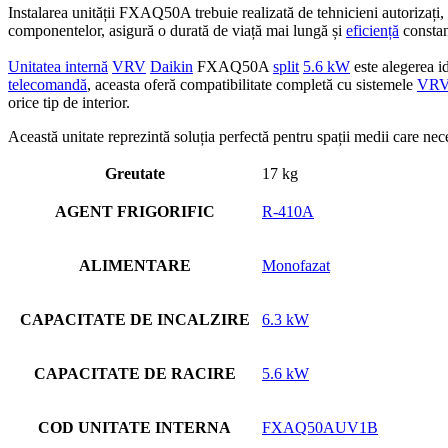
Instalarea unității FXAQ50A trebuie realizată de tehnicieni autorizați
componentelor, asigură o durată de viață mai lungă și
eficiență
constan
Unitatea internă
VRV
Daikin
FXAQ50A
split
5.6 kW
este alegerea i
telecomandă
, aceasta oferă compatibilitate completă cu sistemele
VR
orice tip de interior.
Această unitate reprezintă soluția perfectă pentru spații medii care nec
Greutate
17 kg
AGENT FRIGORIFIC
R-410A
ALIMENTARE
Monofazat
CAPACITATE DE INCALZIRE
6.3 kW
CAPACITATE DE RACIRE
5.6 kW
COD UNITATE INTERNA
FXAQ50AUV1B