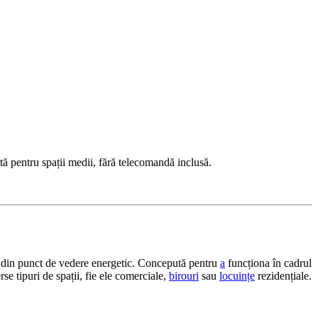
 pentru spații medii, fără telecomandă inclusă.
nt din punct de vedere energetic. Concepută pentru
a
funcționa în cadrul
erse tipuri de spații, fie ele comerciale,
birouri
sau
locuințe
rezidențiale.