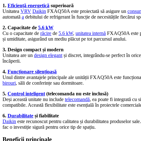
1.
Eficiență energetică
superioară
Unitatea
VRV
Daikin
FXAQ50A este proiectată să asigure un
consu
automată
a
debitului de refrigerant în funcție de necesitățile fiecărui 
2. Capacitate de
5.6 kW
Cu o capacitate de
răcire
de
5.6 kW
,
unitatea internă
FXAQ50A este pot
și umiditate, asigurând un mediu plăcut pe tot parcursul anului.
3. Design compact și modern
Unitatea are un
design elegant
și discret, integrându-se perfect în orice
încăperii.
4.
Funcționare silențioasă
Unul dintre avantajele principale ale unității FXAQ50A este funcțion
birouri
, săli de conferințe sau dormitoare.
5.
Control inteligent
(telecomanda nu este inclusă)
Deși această unitate nu include
telecomandă
, ea poate fi integrată cu 
compatibile. Această flexibilitate este esențială în proiectele comercia
6.
Durabilitate
și fiabilitate
Daikin
este recunoscut pentru calitatea și durabilitatea produselor sa
fac o investiție sigură pentru orice tip de spațiu.
Beneficii principale