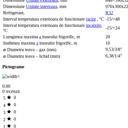
Dimensiune
Unitate exterioara
, mm
848×596х3
Dimensiune
Unitate interioara
, mm
970х300х2
Refrigerant,
R32
Interval temperatura exterioara de functionare
racire
, ºC
-15/+48
Interval temperatura exterioara de functionare
incalzire
,
-15/+24
ºC
Lumgimea maxima
a
traseului frigorific, m
20
Inaltimea maxima
a
traseului frigorific, m
10
9,53/3/8″
⌀ Diametru teava – gaz (mm)
6,38/1/4″
⌀ Diametru teava – lichid (mm)
Pictograme
0.00
0 recenzii
0
5
0
4
0
3
0
2
0
1