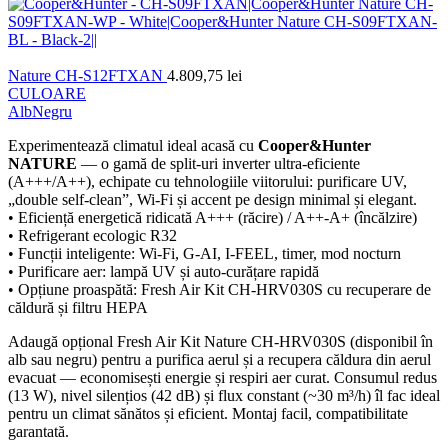
Nature CH-S12FTXAN
4.809,75
lei
CULOARE
Alb
Negru
Experimentează climatul ideal acasă cu
Cooper&Hunter
NATURE
— o gamă de split-uri inverter ultra-eficiente
(A+++/A++), echipate cu tehnologiile viitorului: purificare UV,
„double self-clean”, Wi-Fi și accent pe design minimal și elegant.
• Eficiență energetică ridicată A+++ (răcire) / A++-A+ (încălzire)
• Refrigerant ecologic R32
• Funcții inteligente: Wi-Fi, G-AI, I-FEEL, timer, mod nocturn
• Purificare aer: lampă UV și auto-curățare rapidă
• Opțiune proaspătă: Fresh Air Kit CH-HRV030S cu recuperare de
căldură și filtru HEPA
Adaugă opțional Fresh Air Kit Nature CH-HRV030S (disponibil în
alb sau negru) pentru a purifica aerul și a recupera căldura din aerul
evacuat — economisești energie și respiri aer curat. Consumul redus
(13 W), nivel silențios (42 dB) și flux constant (~30 m³/h) îl fac ideal
pentru un climat sănătos și eficient. Montaj facil, compatibilitate
garantată.