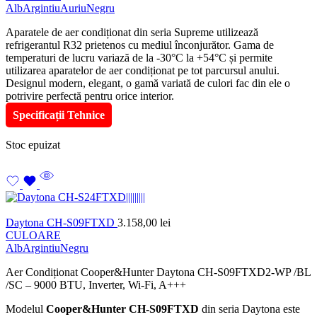
Alb
Argintiu
Auriu
Negru
Aparatele de aer condiționat din seria Supreme utilizează
refrigerantul R32 prietenos cu mediul înconjurător. Gama de
temperaturi de lucru variază de la -30°C la +54°C și permite
utilizarea aparatelor de aer condiționat pe tot parcursul anului.
Designul modern, elegant, o gamă variată de culori fac din ele o
potrivire perfectă pentru orice interior.
Specificații Tehnice
Stoc epuizat
Daytona CH-S09FTXD
3.158,00
lei
CULOARE
Alb
Argintiu
Negru
Aer Condiționat Cooper&Hunter Daytona CH-S09FTXD2-WP /BL
/SC – 9000 BTU, Inverter, Wi-Fi, A+++
Modelul
Cooper&Hunter CH-S09FTXD
din seria Daytona este