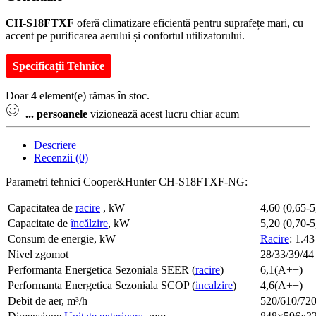
CH-S18FTXF
oferă climatizare eficientă pentru suprafețe mari, cu
accent pe purificarea aerului și confortul utilizatorului.
Specificații Tehnice
Doar
4
element(e) rămas în stoc.
...
persoanele
vizionează acest lucru chiar acum
Descriere
Recenzii (0)
Parametri tehnici Cooper&Hunter CH-S18FTXF-NG:
Capacitatea de
racire
, kW
4,60 (0,65-5
Capacitate de
încălzire
, kW
5,20 (0,70-5
Consum de energie, kW
Racire
: 1.43
Nivel zgomot
28/33/39/44
Performanta Energetica Sezoniala SEER (
racire
)
6,1(А++)
Performanta Energetica Sezoniala SCOP (
incalzire
)
4,6(А++)
Debit de aer, m³/h
520/610/72