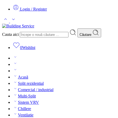
Login / Register
Cauta aici
Căutare
0
Wishlist
Acasă
Split rezidential
Comercial / industrial
Multi-Split
Sistem VRV
Chillere
Ventilatie