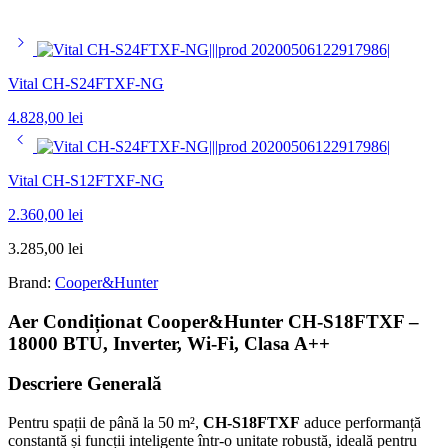
Vital CH-S24FTXF-NG
4.828,00
lei
Vital CH-S12FTXF-NG
2.360,00
lei
3.285,00
lei
Brand:
Cooper&Hunter
Aer Condiționat Cooper&Hunter CH-S18FTXF –
18000 BTU, Inverter, Wi-Fi, Clasa A++
Descriere Generală
Pentru spații de până la 50 m²,
CH-S18FTXF
aduce performanță
constantă și funcții inteligente într-o unitate robustă, ideală pentru