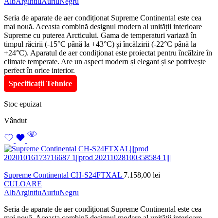
Alb
Argintiu
Auriu
Negru
Seria de aparate de aer condiționat Supreme Continental este cea
mai nouă. Aceasta combină designul modern al unității interioare
Supreme cu puterea Arcticului. Gama de temperaturi variază în
timpul răcirii (-15°C până la +43°C) și încălzirii (-22°C până la
+24°C). Aparatul de aer condiționat este proiectat pentru încălzire în
climate temperate. Are un aspect modern și elegant și se potrivește
perfect în orice interior.
Specificații Tehnice
Stoc epuizat
Vândut
Supreme Continental CH-S24FTXAL
7.158,00
lei
CULOARE
Alb
Argintiu
Auriu
Negru
Seria de aparate de aer condiționat Supreme Continental este cea
mai nouă. Aceasta combină designul modern al unității interioare