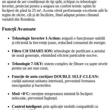
un aparat de aer condiționat de tip split, echipat cu tehnologie
inverter, proiectat pentru a asigura un confort termic optim în
încăperi de până la 25 m².
Acesta oferă performanțe excelente atât în
regim de răcire, cât și de încălzire, fiind adaptat pentru climatul
variabil din România.
Funcții Avansate
Tehnologie Inverter I-Action:
asigură o funcționare stabilă
și eficientă la frecvențe joase, reducând consumul de energie.
Filtru CH SMART-ION:
tehnologie de purificare a aerului
de nouă generație, eliminând eficient particulele nocive.
Tehnologie 7-SKY:
sistem complex de filtrare cu șapte nivele
pentru un aer mai curat.
Funcție de auto-curățare DOUBLE SELF-CLEAN:
curăță automat unitatea interioară, prevenind formarea
mucegaiului și bacteriilor.
Mod +8°C:
menține temperatura minimă în încăperi
nelocuite, prevenind înghețul.
Control inteligent:
prin aplicație mobilă compatibilă cu