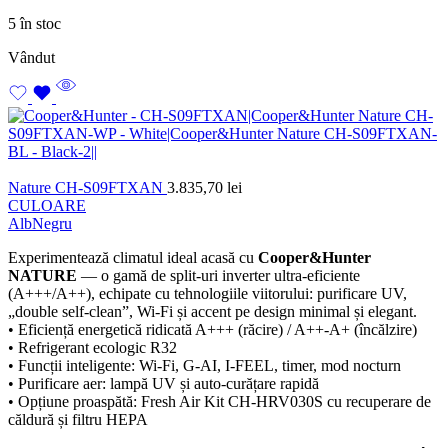
5 în stoc
Vândut
Nature CH-S09FTXAN
3.835,70
lei
CULOARE
Alb
Negru
Experimentează climatul ideal acasă cu
Cooper&Hunter
NATURE
— o gamă de split-uri inverter ultra-eficiente
(A+++/A++), echipate cu tehnologiile viitorului: purificare UV,
„double self-clean”, Wi-Fi și accent pe design minimal și elegant.
• Eficiență energetică ridicată A+++ (răcire) / A++-A+ (încălzire)
• Refrigerant ecologic R32
• Funcții inteligente: Wi-Fi, G-AI, I-FEEL, timer, mod nocturn
• Purificare aer: lampă UV și auto-curățare rapidă
• Opțiune proaspătă: Fresh Air Kit CH-HRV030S cu recuperare de
căldură și filtru HEPA