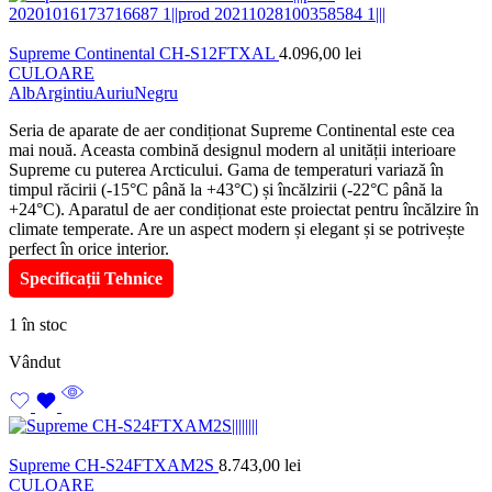
Supreme Continental CH-S12FTXAL
4.096,00
lei
CULOARE
Alb
Argintiu
Auriu
Negru
Seria de aparate de aer condiționat Supreme Continental este cea
mai nouă. Aceasta combină designul modern al unității interioare
Supreme cu puterea Arcticului. Gama de temperaturi variază în
timpul răcirii (-15°C până la +43°C) și încălzirii (-22°C până la
+24°C). Aparatul de aer condiționat este proiectat pentru încălzire în
climate temperate. Are un aspect modern și elegant și se potrivește
perfect în orice interior.
Specificații Tehnice
1 în stoc
Vândut
Supreme CH-S24FTXAM2S
8.743,00
lei
CULOARE