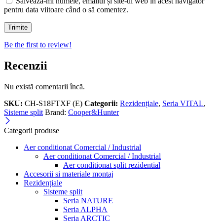
Salvează-mi numele, emailul și site-ul web în acest navigator
pentru data viitoare când o să comentez.
Be the first to review!
Recenzii
Nu există comentarii încă.
SKU:
CH-S18FTXF (E)
Categorii:
Rezidențiale
,
Seria VITAL
,
Sisteme split
Brand:
Cooper&Hunter
Categorii produse
Aer conditionat Comercial / Industrial
Aer conditionat Comercial / Industrial
Aer conditionat split rezidential
Accesorii si materiale montaj
Rezidențiale
Sisteme split
Seria NATURE
Seria ALPHA
Seria ARCTIC