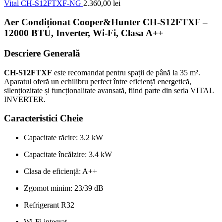
Vital CH-S12FTXF-NG
2.360,00
lei
Aer Condiționat Cooper&Hunter CH-S12FTXF –
12000 BTU, Inverter, Wi-Fi, Clasa A++
Descriere Generală
CH-S12FTXF
este recomandat pentru spații de până la 35 m².
Aparatul oferă un echilibru perfect între eficiență energetică,
silențiozitate și funcționalitate avansată, fiind parte din seria VITAL
INVERTER.
Caracteristici Cheie
Capacitate răcire: 3.2 kW
Capacitate încălzire: 3.4 kW
Clasa de eficiență: A++
Zgomot minim: 23/39 dB
Refrigerant R32
Wi-Fi integrat