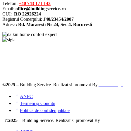
Telefon:
+40 743 171 143
Email:
office@buildingservice.ro
CUI:
RO 22926224
Registrul
Comerțului
:
J40/23454/2007
Adresa
: Bd. Marasesti Nr 24, Sec 4, Bucuresti
Solutionarea online a litigiilor
ANPC – SAL
©
2025
– Building Service. Realizat si promovat By
AllmaDesign
.
ANPC
Termeni și Condiții
Politică de confidențialitate
©
2025
– Building Service. Realizat si promovat By
AllmaDesign
.