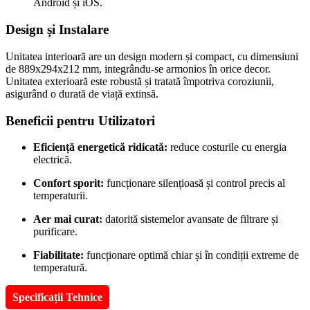
Android și iOS.
Design și Instalare
Unitatea interioară are un design modern și compact, cu dimensiuni
de 889x294x212 mm, integrându-se armonios în orice decor.
Unitatea exterioară este robustă și tratată împotriva coroziunii,
asigurând o durată de viață extinsă.
Beneficii pentru Utilizatori
Eficiență energetică ridicată:
reduce costurile cu energia
electrică.
Confort sporit:
funcționare silențioasă și control precis al
temperaturii.
Aer mai curat:
datorită sistemelor avansate de filtrare și
purificare.
Fiabilitate:
funcționare optimă chiar și în condiții extreme de
temperatură.
Specificații Tehnice