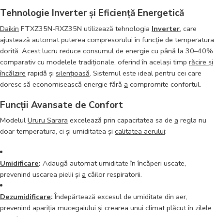
Tehnologie Inverter și Eficiență Energetică
Daikin
FTXZ35N-RXZ35N utilizează tehnologia
Inverter
, care
ajustează automat puterea compresorului în funcție de temperatura
dorită. Acest lucru reduce consumul de energie cu până la 30–40%
comparativ cu modelele tradiționale, oferind în același timp
răcire și
încălzire
rapidă și
silențioasă
. Sistemul este ideal pentru cei care
doresc să economisească energie fără
a
compromite confortul.
Funcții Avansate de Confort
Modelul
Ururu Sarara
excelează prin capacitatea sa de
a
regla nu
doar temperatura, ci și umiditatea și
calitatea aerului
:
Umidificare
:
Adaugă automat umiditate în încăperi uscate,
prevenind uscarea pielii și
a
căilor respiratorii.
Dezumidificare
:
Îndepărtează excesul de umiditate din aer,
prevenind apariția mucegaiului și crearea unui climat plăcut în zilele