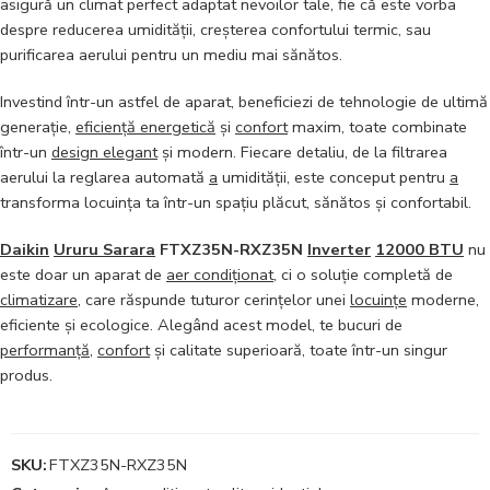
asigură un climat perfect adaptat nevoilor tale, fie că este vorba
despre reducerea umidității, creșterea confortului termic, sau
purificarea aerului pentru un mediu mai sănătos.
Investind într-un astfel de aparat, beneficiezi de tehnologie de ultimă
generație,
eficiență energetică
și
confort
maxim, toate combinate
într-un
design elegant
și modern. Fiecare detaliu, de la filtrarea
aerului la reglarea automată
a
umidității, este conceput pentru
a
transforma locuința ta într-un spațiu plăcut, sănătos și confortabil.
Daikin
Ururu Sarara
FTXZ35N-RXZ35N
Inverter
12000 BTU
nu
este doar un aparat de
aer condiționat
, ci o soluție completă de
climatizare
, care răspunde tuturor cerințelor unei
locuințe
moderne,
eficiente și ecologice. Alegând acest model, te bucuri de
performanță
,
confort
și calitate superioară, toate într-un singur
produs.
SKU:
FTXZ35N-RXZ35N