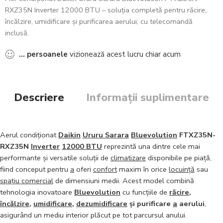
RXZ35N Inverter 12000 BTU – soluția completă pentru răcire,
încălzire, umidificare și purificarea aerului, cu telecomandă
inclusă.
...
persoanele
vizionează acest lucru chiar acum
Descriere
Informații suplimentare
Aerul condiționat
Daikin
Ururu Sarara
Bluevolution
FTXZ35N-
RXZ35N
Inverter
12000 BTU
reprezintă una dintre cele mai
performante și versatile soluții de
climatizare
disponibile pe piață,
fiind conceput pentru
a
oferi
confort
maxim în orice
locuință
sau
spațiu comercial
de dimensiuni medii. Acest model combină
tehnologia inovatoare
Bluevolution
cu funcțiile de
răcire
,
încălzire
,
umidificare
,
dezumidificare
și purificare
a
aerului
,
asigurând un mediu interior plăcut pe tot parcursul anului.