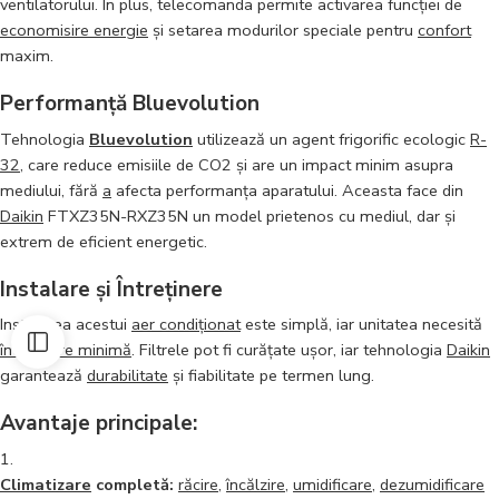
ventilatorului. În plus, telecomanda permite activarea funcției de
economisire energie
și setarea modurilor speciale pentru
confort
maxim.
Performanță Bluevolution
Tehnologia
Bluevolution
utilizează un agent frigorific ecologic
R-
32
, care reduce emisiile de CO2 și are un impact minim asupra
mediului, fără
a
afecta performanța aparatului. Aceasta face din
Daikin
FTXZ35N-RXZ35N un model prietenos cu mediul, dar și
extrem de eficient energetic.
Instalare și Întreținere
Instalarea acestui
aer condiționat
este simplă, iar unitatea necesită
întreținere minimă
. Filtrele pot fi curățate ușor, iar tehnologia
Daikin
garantează
durabilitate
și fiabilitate pe termen lung.
Avantaje principale:
Climatizare
completă:
răcire
,
încălzire
,
umidificare
,
dezumidificare