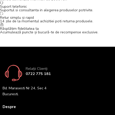
Suport telefonic
Suportul si consultanta in alegerea produselor potrivite.
Retur simplu și rapid
14 zile de la momentul achizitiei poti returna produsele.
Răsplătim fidelitatea ta
Acumulează puncte și bucură-te de recompense exclusive.
Relații Clienți
0722 775 181
Bd. Marasesti Nr 24, Sec 4
Bucuresti.
Despre