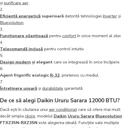
și
purificare aer
.
Eficiență energetică
superioară
datorită tehnologiei
Inverter
și
Bluevolution
.
Funcționare silențioasă
pentru
confort
în orice moment al zilei.
Telecomandă inclusă
pentru control intuitiv.
Design modern
și elegant
care se integrează în orice încăpere.
Agent frigorific ecologic
R-32
, prietenos cu mediul.
Întreținere ușoară
și
durabilitate
garantată.
De ce să alegi Daikin Ururu Sarara 12000 BTU?
Dacă ești în căutarea unui
aer condiționat
care să ofere mai mult
decât simpla
răcire
, modelul
Daikin
Ururu Sarara
Bluevolution
FTXZ35N-RXZ35N
este alegerea ideală. Funcțiile sale multiple