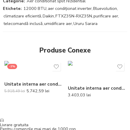
Categorie:
Aer conditionat split rezidential
Etichete:
12000 BTU
,
aer condiționat inverter
,
Bluevolution
,
climatizare eficientă
,
Daikin
,
FTXZ35N-RXZ35N
,
purificare aer
,
telecomandă inclusă
,
umidificare aer
,
Ururu Sarara
Produse Conexe
-3%
Unitate interna aer conditionat tip duct Daikin FBA35A9 12000 BTU + TELECOMANDA INCLUSA
Unitate interna aer conditionat tip consola de pardoseala Daikin Perfera Bluevolution FVXM35B 12000 BTU
5.742,59
lei
5.918,49
lei
3.403,03
lei
Livrare gratuita
Pentru comenzile mai mari de 1000 ron