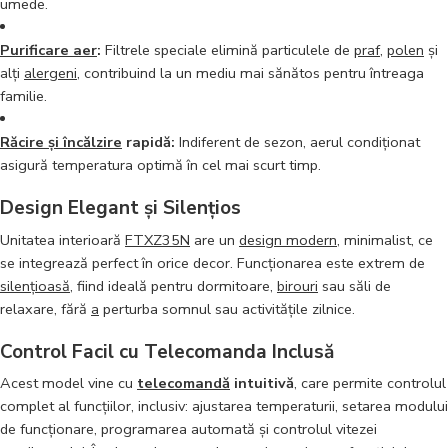
umede.
Purificare aer
:
Filtrele speciale elimină particulele de
praf
,
polen
și
alți
alergeni
, contribuind la un mediu mai sănătos pentru întreaga
familie.
Răcire și încălzire
rapidă:
Indiferent de sezon, aerul condiționat
asigură temperatura optimă în cel mai scurt timp.
Design Elegant și Silențios
Unitatea interioară
FTXZ35N
are un
design modern
, minimalist, ce
se integrează perfect în orice decor. Funcționarea este extrem de
silențioasă
, fiind ideală pentru dormitoare,
birouri
sau săli de
relaxare, fără
a
perturba somnul sau activitățile zilnice.
Control Facil cu Telecomanda Inclusă
Acest model vine cu
telecomandă
intuitivă
, care permite controlul
complet al funcțiilor, inclusiv: ajustarea temperaturii, setarea modului
de funcționare, programarea automată și controlul vitezei