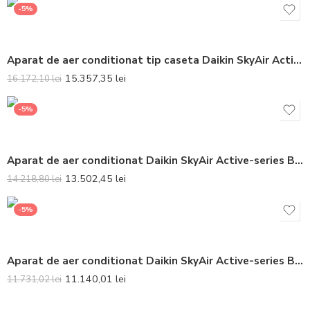
-5%
Aparat de aer conditionat tip caseta Daikin SkyAir Active-series Bluevolution FCAG125B-AZAS125MV1 Inverter 42000 BTU (Panelul nu este inclus) – Telecomanda inclusa
15.357,35
lei
16.172,10
lei
-5%
Aparat de aer conditionat Daikin SkyAir Active-series Bluevolution FAA100A-AZAS100MY1 Inverter 32000 BTU – Telecomanda inclusa
13.502,45
lei
14.218,80
lei
-5%
Aparat de aer conditionat Daikin SkyAir Active-series Bluevolution FAA71B-ARXM71A Inverter 24000 BTU – Telecomanda inclusa
11.140,01
lei
11.731,02
lei