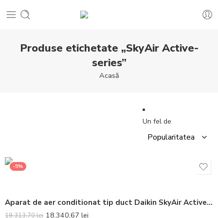
Produse etichetate „SkyAir Active-
series”
Acasă
Un fel de
-5%
Aparat de aer conditionat tip duct Daikin SkyAir Active-series Bluevolution FBA140A-AZAS140MY1 Inverter 45000 BTU – Telecomanda inclusa
18.340,67
lei
19.313,70
lei