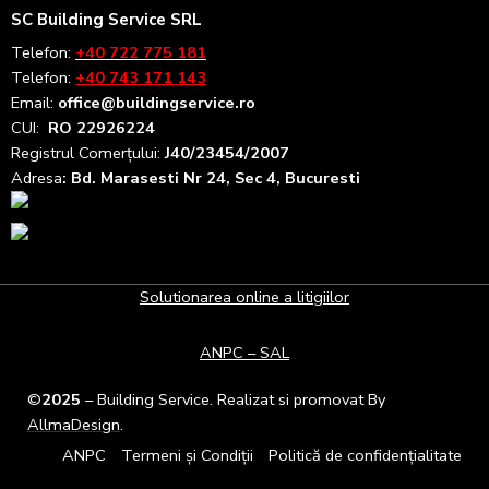
SC Building Service SRL
Telefon:
+40 722 775 181
Telefon:
+40 743 171 143
Email:
office@buildingservice.ro
CUI:
RO 22926224
Registrul
Comerțului
:
J40/23454/2007
Adresa
: Bd. Marasesti Nr 24, Sec 4, Bucuresti
Solutionarea online a litigiilor
ANPC – SAL
©
2025
– Building Service. Realizat si promovat By
AllmaDesign
.
ANPC
Termeni și Condiții
Politică de confidențialitate