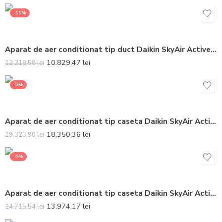
-11%
Aparat de aer conditionat tip duct Daikin SkyAir Active-series Bluevolution FBA71A-ARXM71A Inverter 24000 BTU – Telecomanda inclusa
10.829,47
lei
12.218,58
lei
-5%
Aparat de aer conditionat tip caseta Daikin SkyAir Active-series Bluevolution FCAG140B-AZAS140MY1 Inverter 45000 BTU (Panelul nu este inclus) – Telecomanda inclusa
18.350,36
lei
19.323,90
lei
-5%
Aparat de aer conditionat tip caseta Daikin SkyAir Active-series Bluevolution FCAG100B-AZAS100MY1 Inverter 32000 BTU (Panelul nu este inclus) – Telecomanda inclusa
13.974,17
lei
14.715,54
lei