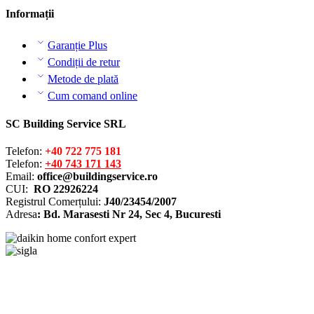
Informații
Garanție Plus
Condiții de retur
Metode de plată
Cum comand online
SC Building Service SRL
Telefon:
+40 722 775 181
Telefon:
+40 743 171 143
Email:
office@buildingservice.ro
CUI:
RO 22926224
Registrul
Comerțului
:
J40/23454/2007
Adresa
: Bd. Marasesti Nr 24, Sec 4, Bucuresti
Solutionarea online a litigiilor