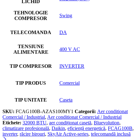
LICHID
TEHNOLOGIE
Swing
COMPRESOR
TELECOMANDA
DA
TENSIUNE
400 V AC
ALIMENTARE
TIP COMPRESOR
INVERTER
TIP PRODUS
Comercial
TIP UNITATE
Caseta
SKU:
FCAG100B-AZAS100MY1
Categorii:
Aer conditionat
Comercial / Industrial
,
Aer conditionat Comercial / Industrial
Etichete:
32000 BTU
,
aer condiționat casetă
,
Bluevolution
,
climatizare profesională
,
Daikin
,
eficiență energetică
,
FCAG100B
,
inverter
,
răcire birouri
,
SkyAir Active-series
,
telecomandă inclusă