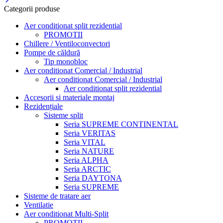
Categorii produse
Aer conditionat split rezidential
PROMOTII
Chillere / Ventiloconvectori
Pompe de căldură
Tip monobloc
Aer conditionat Comercial / Industrial
Aer conditionat Comercial / Industrial
Aer conditionat split rezidential
Accesorii si materiale montaj
Rezidențiale
Sisteme split
Seria SUPREME CONTINENTAL
Seria VERITAS
Seria VITAL
Seria NATURE
Seria ALPHA
Seria ARCTIC
Seria DAYTONA
Seria SUPREME
Sisteme de tratare aer
Ventilatie
Aer conditionat Multi-Split
PROMOTII