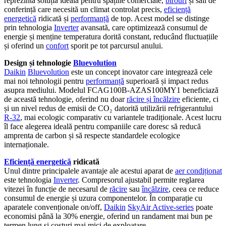
reprezintă soluția ideală pentru spațiile comerciale,
birouri
și săli de
conferință care necesită un climat controlat precis,
eficiență
energetică
ridicată și
performanță
de top. Acest model se distinge
prin tehnologia
Inverter
avansată, care optimizează consumul de
energie și menține temperatura dorită constant, reducând fluctuațiile
și oferind un
confort
sporit pe tot parcursul anului.
Design și tehnologie
Bluevolution
Daikin
Bluevolution
este un concept inovator care integrează cele
mai noi tehnologii pentru
performanță
superioară și impact redus
asupra mediului. Modelul FCAG100B-AZAS100MY1 beneficiază
de această tehnologie, oferind nu doar
răcire și încălzire
eficiente, ci
și un nivel redus de emisii de CO₂ datorită utilizării refrigerantului
R-32
, mai ecologic comparativ cu variantele tradiționale. Acest lucru
îl face alegerea ideală pentru companiile care doresc să reducă
amprenta de carbon și să respecte standardele ecologice
internaționale.
Eficiență energetică
ridicată
Unul dintre principalele avantaje ale acestui aparat de
aer condiționat
este tehnologia
Inverter
. Compresorul ajustabil permite reglarea
vitezei în funcție de necesarul de
răcire
sau
încălzire
, ceea ce reduce
consumul de energie și uzura componentelor. În comparație cu
aparatele convenționale on/off,
Daikin
SkyAir Active-series
poate
economisi până la 30% energie, oferind un randament mai bun pe
termen lung și costuri mai mici de exploatare.