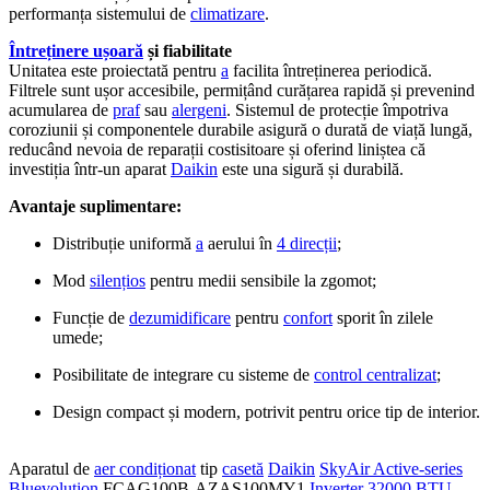
performanța sistemului de
climatizare
.
Întreținere ușoară
și fiabilitate
Unitatea este proiectată pentru
a
facilita întreținerea periodică.
Filtrele sunt ușor accesibile, permițând curățarea rapidă și prevenind
acumularea de
praf
sau
alergeni
. Sistemul de protecție împotriva
coroziunii și componentele durabile asigură o durată de viață lungă,
reducând nevoia de reparații costisitoare și oferind liniștea că
investiția într-un aparat
Daikin
este una sigură și durabilă.
Avantaje suplimentare:
Distribuție uniformă
a
aerului în
4 direcții
;
Mod
silențios
pentru medii sensibile la zgomot;
Funcție de
dezumidificare
pentru
confort
sporit în zilele
umede;
Posibilitate de integrare cu sisteme de
control centralizat
;
Design compact și modern, potrivit pentru orice tip de interior.
Aparatul de
aer condiționat
tip
casetă
Daikin
SkyAir Active-series
Bluevolution
FCAG100B-AZAS100MY1
Inverter
32000 BTU