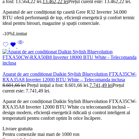
a fost: 13.564,22 lei.
13.462,22
lei
Prețul curent este: 13.462,22 lei.
Aparatul de aer condiționat tip casetă Gree R32 Inverter 34.000
BTU oferă performanță de top, eficiență energetică și confort termic
ideal pentru birouri, magazine și spații comerciale.
-10%
Limitat
Aparat de aer conditionat Daikin Stylish Bluevolution FTXA35CW-
RXA35A8 Inverter 12000 BTU White – Telecomanda inclusa
8.601,66
lei
Prețul inițial a fost: 8.601,66 lei.
7.741,49
lei
Prețul
curent este: 7.741,49 lei.
Aparat de aer condiționat Daikin Stylish Bluevolution FTXA35CW-
RXA35A8 Inverter 12000 BTU White cu telecomandă inclusă –
design modern, eficiență energetică ridicată și control inteligent al
temperaturii pentru confort optim în orice încăpere.
Livrare gratuita
Pentru comenzile mai mari de 1000 ron