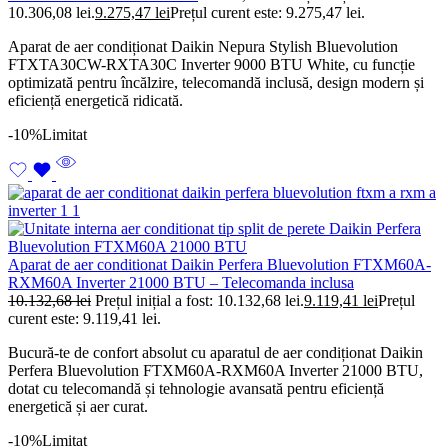
10.306,08 lei.
9.275,47
lei
Prețul curent este: 9.275,47 lei.
Aparat de aer condiționat Daikin Nepura Stylish Bluevolution
FTXTA30CW-RXTA30C Inverter 9000 BTU White, cu funcție
optimizată pentru încălzire, telecomandă inclusă, design modern și
eficiență energetică ridicată.
-10%
Limitat
Aparat de aer conditionat Daikin Perfera Bluevolution FTXM60A-
RXM60A Inverter 21000 BTU – Telecomanda inclusa
10.132,68
lei
Prețul inițial a fost: 10.132,68 lei.
9.119,41
lei
Prețul
curent este: 9.119,41 lei.
Bucură-te de confort absolut cu aparatul de aer condiționat Daikin
Perfera Bluevolution FTXM60A-RXM60A Inverter 21000 BTU,
dotat cu telecomandă și tehnologie avansată pentru eficiență
energetică și aer curat.
-10%
Limitat