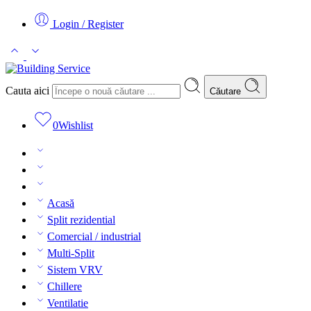
Login / Register
Cauta aici
Căutare
0
Wishlist
Acasă
Split rezidential
Comercial / industrial
Multi-Split
Sistem VRV
Chillere
Ventilatie