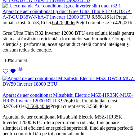
Aparat de aer conditionat tip duct Gree Ultra Thin R32 GUD35P-
A-T-GUD35W-NhA-T Inverter 12000 BTU
6.558,16
lei
Prețul
inițial a fost: 6.558,16 lei.
6.426,00
lei
Prețul curent este: 6.426,00 lei.
Gree Ultra Thin R32 Inverter 12000 BTU este soluția ideală pentru
răcirea și încălzirea eficientă a locuințelor sau birourilor. Compact,
silențios și performant, acest aparat duct oferă control inteligent și
consum redus de energie.
-10%
Limitat
Aparat de aer conditionat Mitsubishi Electric MSZ-HR35K-MUZ-
HR35 Inverter 12000 BTU
3.976,40
lei
Prețul inițial a fost:
3.976,40 lei.
3.568,40
lei
Prețul curent este: 3.568,40 lei.
Aparatul de aer condiționat Mitsubishi Electric MSZ-HR35K
Inverter 12000 BTU oferă performanță ridicată, funcționare
silențioasă și eficiență energetică superioară, fiind alegerea perfectă
pentru confortul tău pe tot parcursul anului.