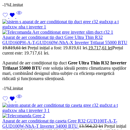
-1%
Limitat
Aparat de aer conditionat tip duct Gree Ultra Thin R32
GUD160PH-A-T-GUD160W-NhA-X Inverter Trifazat 55000 BTU
19.819,61
lei
Prețul inițial a fost: 19.819,61 lei.
19.717,61
lei
Prețul
curent este: 19.717,61 lei.
Aparatul de aer condiționat tip duct
Gree Ultra Thin R32 Inverter
Trifazat 55000 BTU
este soluția ideală pentru climatizarea spațiilor
mari, combinând designul ultra-subțire cu eficiența energetică
ridicată și funcționarea silențioasă.
-1%
Limitat
Aparat de aer conditionat tip caseta Gree R32 GUD100T-A-T-
GUD100W-NhA-T Inverter 34000 BTU
13.564,22
lei
Prețul inițial