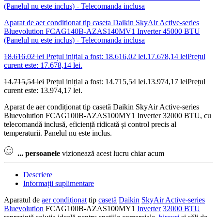
Aparat de aer conditionat tip caseta Daikin SkyAir Active-series
Bluevolution FCAG140B-AZAS140MV1 Inverter 45000 BTU
(Panelul nu este inclus) - Telecomanda inclusa
18.616,02
lei
Prețul inițial a fost: 18.616,02 lei.
17.678,14
lei
Prețul
curent este: 17.678,14 lei.
14.715,54
lei
Prețul inițial a fost: 14.715,54 lei.
13.974,17
lei
Prețul
curent este: 13.974,17 lei.
Aparat de aer condiționat tip casetă Daikin SkyAir Active-series
Bluevolution FCAG100B-AZAS100MY1 Inverter 32000 BTU, cu
telecomandă inclusă, eficiență ridicată și control precis al
temperaturii. Panelul nu este inclus.
...
persoanele
vizionează acest lucru chiar acum
Descriere
Informații suplimentare
Aparatul de
aer condiționat
tip
casetă
Daikin
SkyAir Active-series
Bluevolution
FCAG100B-AZAS100MY1
Inverter
32000 BTU