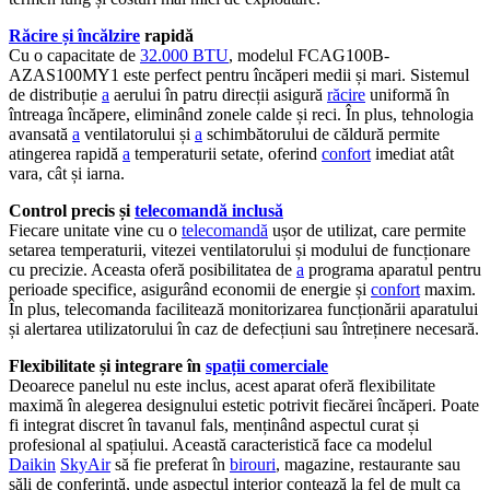
Răcire și încălzire
rapidă
Cu o capacitate de
32.000 BTU
, modelul FCAG100B-
AZAS100MY1 este perfect pentru încăperi medii și mari. Sistemul
de distribuție
a
aerului în patru direcții asigură
răcire
uniformă în
întreaga încăpere, eliminând zonele calde și reci. În plus, tehnologia
avansată
a
ventilatorului și
a
schimbătorului de căldură permite
atingerea rapidă
a
temperaturii setate, oferind
confort
imediat atât
vara, cât și iarna.
Control precis și
telecomandă inclusă
Fiecare unitate vine cu o
telecomandă
ușor de utilizat, care permite
setarea temperaturii, vitezei ventilatorului și modului de funcționare
cu precizie. Aceasta oferă posibilitatea de
a
programa aparatul pentru
perioade specifice, asigurând economii de energie și
confort
maxim.
În plus, telecomanda facilitează monitorizarea funcționării aparatului
și alertarea utilizatorului în caz de defecțiuni sau întreținere necesară.
Flexibilitate și integrare în
spații comerciale
Deoarece panelul nu este inclus, acest aparat oferă flexibilitate
maximă în alegerea designului estetic potrivit fiecărei încăperi. Poate
fi integrat discret în tavanul fals, menținând aspectul curat și
profesional al spațiului. Această caracteristică face ca modelul
Daikin
SkyAir
să fie preferat în
birouri
, magazine, restaurante sau
săli de conferință, unde aspectul interior contează la fel de mult ca