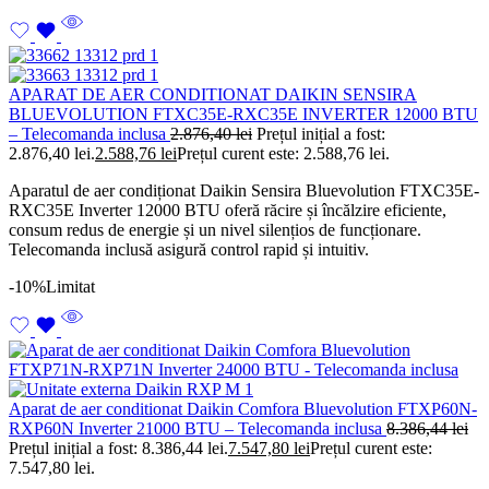
APARAT DE AER CONDITIONAT DAIKIN SENSIRA
BLUEVOLUTION FTXC35E-RXC35E INVERTER 12000 BTU
– Telecomanda inclusa
2.876,40
lei
Prețul inițial a fost:
2.876,40 lei.
2.588,76
lei
Prețul curent este: 2.588,76 lei.
Aparatul de aer condiționat Daikin Sensira Bluevolution FTXC35E-
RXC35E Inverter 12000 BTU oferă răcire și încălzire eficiente,
consum redus de energie și un nivel silențios de funcționare.
Telecomanda inclusă asigură control rapid și intuitiv.
-10%
Limitat
Aparat de aer conditionat Daikin Comfora Bluevolution FTXP60N-
RXP60N Inverter 21000 BTU – Telecomanda inclusa
8.386,44
lei
Prețul inițial a fost: 8.386,44 lei.
7.547,80
lei
Prețul curent este:
7.547,80 lei.