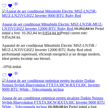
Aparat de aer conditionat Mitsubishi Electric MSZ-LN35R-MUZ-
LN35VGHZ2 Inverter 12000 BTU Ruby Red
10.262,84
lei
Prețul
inițial a fost: 10.262,84 lei.
9.854,84
lei
Prețul curent este:
9.854,84 lei.
Aparatul de aer condiționat Mitsubishi Electric MSZ-LN35R /
MUZ-LN35VGHZ2 Inverter 12000 BTU Ruby Red oferă
performanță superioară, eficiență energetică și un design modern,
ideal pentru locuințe sau birouri.
-10%
Limitat
Aparat de aer conditionat optimizat pentru incalzire Daikin Nepura
Stylish Bluevolution FTXTA30CW-RXTA30C Inverter 9000 BTU
White – Telecomanda inclusa
10.306,08
lei
Prețul inițial a fost: