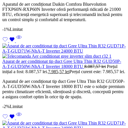
Aparatul de aer condiționat Daikin Comfora Bluevolution
FTXP60N-RXP60N Inverter oferă performanță ridicată de 21000
BTU, eficiență energetică superioară și telecomandă inclusă pentru
un control simplu și confortabil al temperaturii.
-1%
Limitat
Aparat de aer conditionat tip duct Gree Ultra Thin R32 GUD50P-
A-T-GUD50W-NhA-T Inverter 18000 BTU
8.087,57
lei
Prețul
inițial a fost: 8.087,57 lei.
7.985,57
lei
Prețul curent este: 7.985,57 lei.
Aparatul de aer condiționat tip duct Gree Ultra Thin R32 GUD50P-
A-T-GUD50W-NhA-T Inverter 18000 BTU este o soluție premium
pentru climatizare eficientă, silențioasă și discretă, concepută pentru
a asigura confort optim în orice tip de spațiu.
-2%
Limitat