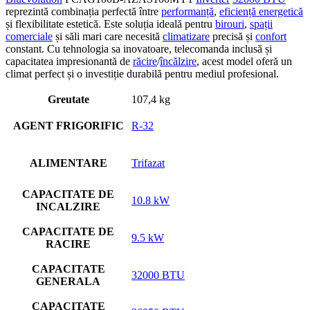
reprezintă combinația perfectă între
performanță
,
eficiență energetică
și flexibilitate estetică. Este soluția ideală pentru
birouri
,
spații
comerciale
și săli mari care necesită
climatizare
precisă și
confort
constant. Cu tehnologia sa inovatoare, telecomanda inclusă și
capacitatea impresionantă de
răcire
/
încălzire
, acest model oferă un
climat perfect și o investiție durabilă pentru mediul profesional.
Greutate
107,4 kg
AGENT FRIGORIFIC
R-32
ALIMENTARE
Trifazat
CAPACITATE DE
10.8 kW
INCALZIRE
CAPACITATE DE
9.5 kW
RACIRE
CAPACITATE
32000 BTU
GENERALA
CAPACITATE