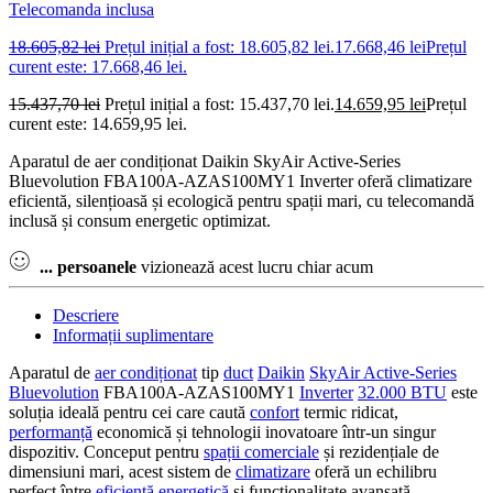
Telecomanda inclusa
18.605,82
lei
Prețul inițial a fost: 18.605,82 lei.
17.668,46
lei
Prețul
curent este: 17.668,46 lei.
15.437,70
lei
Prețul inițial a fost: 15.437,70 lei.
14.659,95
lei
Prețul
curent este: 14.659,95 lei.
Aparatul de aer condiționat Daikin SkyAir Active-Series
Bluevolution FBA100A-AZAS100MY1 Inverter oferă climatizare
eficientă, silențioasă și ecologică pentru spații mari, cu telecomandă
inclusă și consum energetic optimizat.
...
persoanele
vizionează acest lucru chiar acum
Descriere
Informații suplimentare
Aparatul de
aer condiționat
tip
duct
Daikin
SkyAir Active-Series
Bluevolution
FBA100A-AZAS100MY1
Inverter
32.000 BTU
este
soluția ideală pentru cei care caută
confort
termic ridicat,
performanță
economică și tehnologii inovatoare într-un singur
dispozitiv. Conceput pentru
spații comerciale
și rezidențiale de
dimensiuni mari, acest sistem de
climatizare
oferă un echilibru
perfect între
eficiență energetică
și funcționalitate avansată.