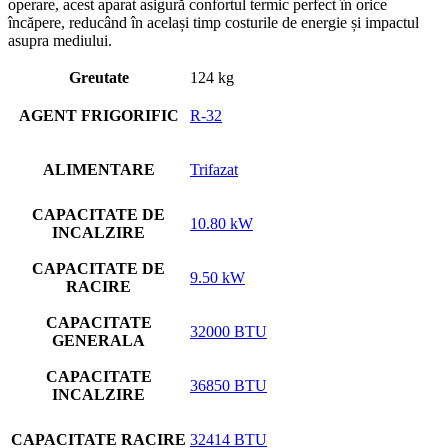
operare, acest aparat asigură confortul termic perfect în orice
încăpere, reducând în același timp costurile de energie și impactul
asupra mediului.
Greutate
124 kg
AGENT FRIGORIFIC
R-32
ALIMENTARE
Trifazat
CAPACITATE DE
10.80 kW
INCALZIRE
CAPACITATE DE
9.50 kW
RACIRE
CAPACITATE
32000 BTU
GENERALA
CAPACITATE
36850 BTU
INCALZIRE
CAPACITATE RACIRE
32414 BTU