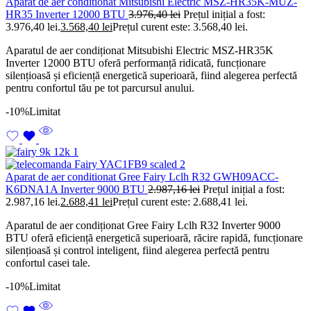
Aparat de aer conditionat Mitsubishi Electric MSZ-HR35K-MUZ-
HR35 Inverter 12000 BTU
3.976,40
lei
Prețul inițial a fost:
3.976,40 lei.
3.568,40
lei
Prețul curent este: 3.568,40 lei.
Aparatul de aer condiționat Mitsubishi Electric MSZ-HR35K
Inverter 12000 BTU oferă performanță ridicată, funcționare
silențioasă și eficiență energetică superioară, fiind alegerea perfectă
pentru confortul tău pe tot parcursul anului.
-10%
Limitat
Aparat de aer conditionat Gree Fairy Lclh R32 GWH09ACC-
K6DNA1A Inverter 9000 BTU
2.987,16
lei
Prețul inițial a fost:
2.987,16 lei.
2.688,41
lei
Prețul curent este: 2.688,41 lei.
Aparatul de aer condiționat Gree Fairy Lclh R32 Inverter 9000
BTU oferă eficiență energetică superioară, răcire rapidă, funcționare
silențioasă și control inteligent, fiind alegerea perfectă pentru
confortul casei tale.
-10%
Limitat