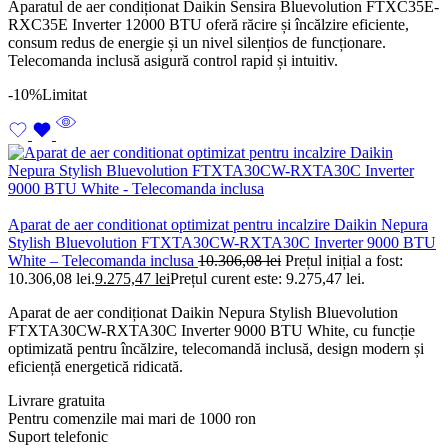
Aparatul de aer condiționat Daikin Sensira Bluevolution FTXC35E-
RXC35E Inverter 12000 BTU oferă răcire și încălzire eficiente,
consum redus de energie și un nivel silențios de funcționare.
Telecomanda inclusă asigură control rapid și intuitiv.
-10%
Limitat
Aparat de aer conditionat optimizat pentru incalzire Daikin Nepura
Stylish Bluevolution FTXTA30CW-RXTA30C Inverter 9000 BTU
White – Telecomanda inclusa
10.306,08
lei
Prețul inițial a fost:
10.306,08 lei.
9.275,47
lei
Prețul curent este: 9.275,47 lei.
Aparat de aer condiționat Daikin Nepura Stylish Bluevolution
FTXTA30CW-RXTA30C Inverter 9000 BTU White, cu funcție
optimizată pentru încălzire, telecomandă inclusă, design modern și
eficiență energetică ridicată.
Livrare gratuita
Pentru comenzile mai mari de 1000 ron
Suport telefonic