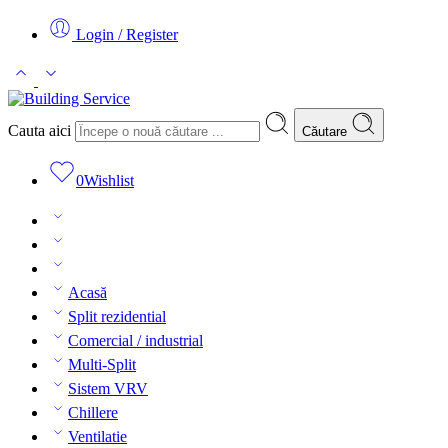
Login / Register
Cauta aici
Căutare
0
Wishlist
Acasă
Split rezidential
Comercial / industrial
Multi-Split
Sistem VRV
Chillere
Ventilatie