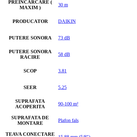
PREINCARCARE (
30 m
MAXIM )
PRODUCATOR
DAIKIN
PUTERE SONORA
73 dB
PUTERE SONORA
58 dB
RACIRE
SCOP
3.81
SEER
5.25
SUPRAFATA
90-100 m²
ACOPERITA
SUPRAFATA DE
Plafon fals
MONTARE
TEAVA CONECTARE
15.88 mm (5/8")