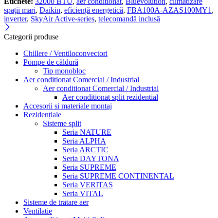
Etichete:
32000 BTU
,
aer conditionat
,
Bluevolution
,
climatizare
spații mari
,
Daikin
,
eficiență energetică
,
FBA100A-AZAS100MY1
,
inverter
,
SkyAir Active-series
,
telecomandă inclusă
Categorii produse
Chillere / Ventiloconvectori
Pompe de căldură
Tip monobloc
Aer conditionat Comercial / Industrial
Aer conditionat Comercial / Industrial
Aer conditionat split rezidential
Accesorii si materiale montaj
Rezidențiale
Sisteme split
Seria NATURE
Seria ALPHA
Seria ARCTIC
Seria DAYTONA
Seria SUPREME
Seria SUPREME CONTINENTAL
Seria VERITAS
Seria VITAL
Sisteme de tratare aer
Ventilatie