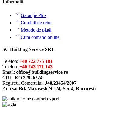
Informații
Garanție Plus
Condiții de retur
Metode de plată
Cum comand online
SC Building Service SRL
Telefon:
+40 722 775 181
Telefon:
+40 743 171 143
Email:
office@buildingservice.ro
CUI:
RO 22926224
Registrul
Comerțului
:
J40/23454/2007
Adresa
: Bd. Marasesti Nr 24, Sec 4, Bucuresti
Solutionarea online a litigiilor