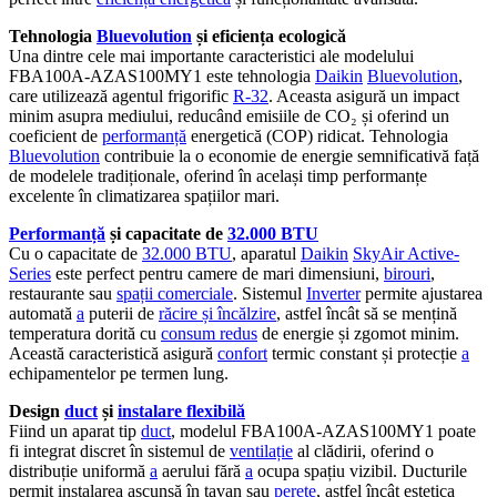
Tehnologia
Bluevolution
și eficiența ecologică
Una dintre cele mai importante caracteristici ale modelului
FBA100A-AZAS100MY1 este tehnologia
Daikin
Bluevolution
,
care utilizează agentul frigorific
R-32
. Aceasta asigură un impact
minim asupra mediului, reducând emisiile de CO₂ și oferind un
coeficient de
performanță
energetică (COP) ridicat. Tehnologia
Bluevolution
contribuie la o economie de energie semnificativă față
de modelele tradiționale, oferind în același timp performanțe
excelente în climatizarea spațiilor mari.
Performanță
și capacitate de
32.000 BTU
Cu o capacitate de
32.000 BTU
, aparatul
Daikin
SkyAir Active-
Series
este perfect pentru camere de mari dimensiuni,
birouri
,
restaurante sau
spații comerciale
. Sistemul
Inverter
permite ajustarea
automată
a
puterii de
răcire și încălzire
, astfel încât să se mențină
temperatura dorită cu
consum redus
de energie și zgomot minim.
Această caracteristică asigură
confort
termic constant și protecție
a
echipamentelor pe termen lung.
Design
duct
și
instalare flexibilă
Fiind un aparat tip
duct
, modelul FBA100A-AZAS100MY1 poate
fi integrat discret în sistemul de
ventilație
al clădirii, oferind o
distribuție uniformă
a
aerului fără
a
ocupa spațiu vizibil. Ducturile
permit instalarea ascunsă în tavan sau
perete
, astfel încât estetica