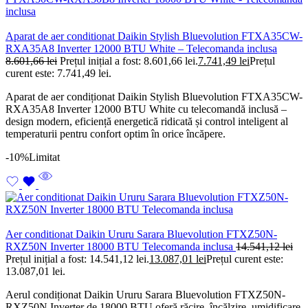
Aparat de aer conditionat Daikin Stylish Bluevolution FTXA35CW-
RXA35A8 Inverter 12000 BTU White – Telecomanda inclusa
8.601,66
lei
Prețul inițial a fost: 8.601,66 lei.
7.741,49
lei
Prețul
curent este: 7.741,49 lei.
Aparat de aer condiționat Daikin Stylish Bluevolution FTXA35CW-
RXA35A8 Inverter 12000 BTU White cu telecomandă inclusă –
design modern, eficiență energetică ridicată și control inteligent al
temperaturii pentru confort optim în orice încăpere.
-10%
Limitat
Aer conditionat Daikin Ururu Sarara Bluevolution FTXZ50N-
RXZ50N Inverter 18000 BTU Telecomanda inclusa
14.541,12
lei
Prețul inițial a fost: 14.541,12 lei.
13.087,01
lei
Prețul curent este:
13.087,01 lei.
Aerul condiționat Daikin Ururu Sarara Bluevolution FTXZ50N-
RXZ50N Inverter de 18000 BTU oferă răcire, încălzire, umidificare