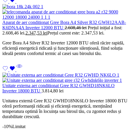
Aparat de aer conditionat Gree Bora A4 Silver R32 GWH12AAB-
K6DNA4A Inverter 12000 BTU
2.608,46
lei
Prețul inițial a fost:
2.608,46 lei.
2.347,53
lei
Prețul curent este: 2.347,53 lei.
Gree Bora A4 Silver R32 Inverter 12000 BTU oferă răcire rapidă,
eficiență energetică ridicată și funcționare silențioasă, fiind soluția
ideală pentru confortul termic al casei sau biroului tău.
Unitate externa aer conditionat Gree R32 GWHD18NK6LO
Inverter 18000 BTU
3.814,80
lei
Unitatea externă Gree R32 GWHD18NK6LO Inverter 18000 BTU
oferă performanță ridicată și eficiență energetică, menținând
temperatura optimă în locuința sau biroul tău, cu zgomot redus și
durabilitate crescută.
-10%
Limitat