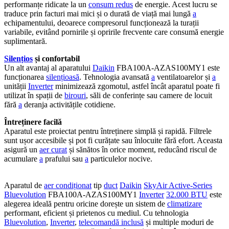
performanțe ridicate la un
consum redus
de energie. Acest lucru se
traduce prin facturi mai mici și o durată de viață mai lungă
a
echipamentului, deoarece compresorul funcționează la turații
variabile, evitând pornirile și opririle frecvente care consumă energie
suplimentară.
Silențios
și confortabil
Un alt avantaj al aparatului
Daikin
FBA100A-AZAS100MY1 este
funcționarea
silențioasă
. Tehnologia avansată
a
ventilatoarelor și
a
unității
Inverter
minimizează zgomotul, astfel încât aparatul poate fi
utilizat în spații de
birouri
, săli de conferințe sau camere de locuit
fără
a
deranja activitățile cotidiene.
Întreținere facilă
Aparatul este proiectat pentru întreținere simplă și rapidă. Filtrele
sunt ușor accesibile și pot fi curățate sau înlocuite fără efort. Aceasta
asigură un
aer curat
și sănătos în orice moment, reducând riscul de
acumulare
a
prafului sau
a
particulelor nocive.
Aparatul de
aer condiționat
tip
duct
Daikin
SkyAir Active-Series
Bluevolution
FBA100A-AZAS100MY1
Inverter
32.000 BTU
este
alegerea ideală pentru oricine dorește un sistem de
climatizare
performant, eficient și prietenos cu mediul. Cu tehnologia
Bluevolution
,
Inverter
,
telecomandă inclusă
și multiple moduri de