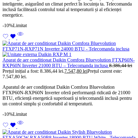
inteligente, asigurând un climat perfect în locuința ta. Telecomanda
inclusă facilitează controlul total al temperaturii și al eficienței
energetice.
-10%
Limitat
Aparat de aer conditionat Daikin Comfora Bluevolution FTXP60N-
RXP60N Inverter 21000 BTU – Telecomanda inclusa
8.386,44
lei
Prețul inițial a fost: 8.386,44 lei.
7.547,80
lei
Prețul curent este:
7.547,80 lei.
Aparatul de aer condiționat Daikin Comfora Bluevolution
FTXP60N-RXP60N Inverter oferă performanță ridicată de 21000
BTU, eficiență energetică superioară și telecomandă inclusă pentru
un control simplu și confortabil al temperaturii.
-10%
Limitat