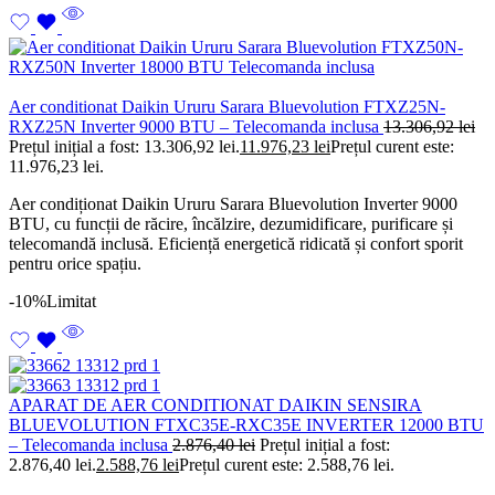
Aer conditionat Daikin Ururu Sarara Bluevolution FTXZ25N-
RXZ25N Inverter 9000 BTU – Telecomanda inclusa
13.306,92
lei
Prețul inițial a fost: 13.306,92 lei.
11.976,23
lei
Prețul curent este:
11.976,23 lei.
Aer condiționat Daikin Ururu Sarara Bluevolution Inverter 9000
BTU, cu funcții de răcire, încălzire, dezumidificare, purificare și
telecomandă inclusă. Eficiență energetică ridicată și confort sporit
pentru orice spațiu.
-10%
Limitat
APARAT DE AER CONDITIONAT DAIKIN SENSIRA
BLUEVOLUTION FTXC35E-RXC35E INVERTER 12000 BTU
– Telecomanda inclusa
2.876,40
lei
Prețul inițial a fost:
2.876,40 lei.
2.588,76
lei
Prețul curent este: 2.588,76 lei.