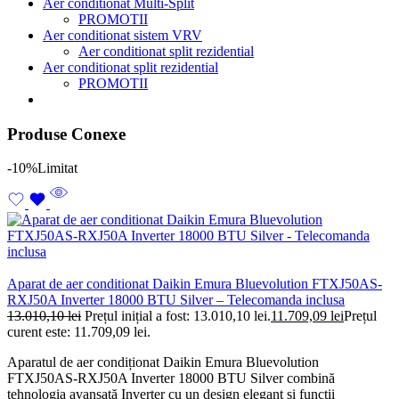
Aer conditionat Multi-Split
PROMOTII
Aer conditionat sistem VRV
Aer conditionat split rezidential
Aer conditionat split rezidential
PROMOTII
Produse Conexe
-10%
Limitat
Aparat de aer conditionat Daikin Emura Bluevolution FTXJ50AS-
RXJ50A Inverter 18000 BTU Silver – Telecomanda inclusa
13.010,10
lei
Prețul inițial a fost: 13.010,10 lei.
11.709,09
lei
Prețul
curent este: 11.709,09 lei.
Aparatul de aer condiționat Daikin Emura Bluevolution
FTXJ50AS-RXJ50A Inverter 18000 BTU Silver combină
tehnologia avansată Inverter cu un design elegant și funcții