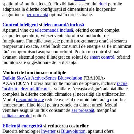
spațiului să nu fie afectată. Flexibilitatea sistemului
duct
permite
adaptarea la diferite configurații și dimensiuni ale încăperilor,
asigurând o
performanță
optimă în orice situație.
Control inteligent
și
telecomandă inclusă
Aparatul vine cu
telecomandă inclusă
, oferind control complet
asupra temperaturii, vitezei ventilatorului și modurilor de
funcționare. Funcțiile avansate permit programarea orară și setarea
temperaturii exacte, astfel încât consumul de energie să fie minimizat
fără compromisuri asupra confortului. Pentru un control și mai
avansat, sistemul poate fi integrat cu soluții de
smart control
, oferind
monitorizare și gestionare de la distanță.
Moduri de funcționare multiple
Daikin
SkyAir Active-Series
Bluevolution
FBA100A-
AZAS100MY1 oferă mai multe moduri de operare, inclusiv
răcire
,
încălzire
,
dezumidificare
și ventilare. Aceasta asigură adaptabilitate
completă la diferite condiții climatice și necesități ale utilizatorilor.
Modul
dezumidificare
reduce excesul de umiditate fără
a
modifica
temperatura, fiind ideal pentru zonele cu climat umed. Modul
ventilare asigură un flux constant de
aer proaspăt
, menținând
calitatea aerului
optimă.
Eficiență energetică
și reducerea costurilor
Datorită tehnologiei
Inverter
și
Bluevolution
, aparatul oferă