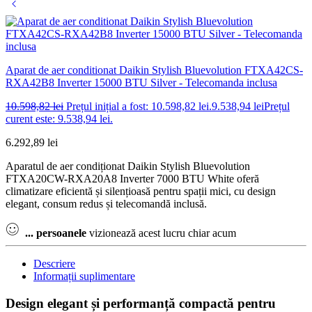
Aparat de aer conditionat Daikin Stylish Bluevolution FTXA42CS-
RXA42B8 Inverter 15000 BTU Silver - Telecomanda inclusa
10.598,82
lei
Prețul inițial a fost: 10.598,82 lei.
9.538,94
lei
Prețul
curent este: 9.538,94 lei.
6.292,89
lei
Aparatul de aer condiționat Daikin Stylish Bluevolution
FTXA20CW-RXA20A8 Inverter 7000 BTU White oferă
climatizare eficientă și silențioasă pentru spații mici, cu design
elegant, consum redus și telecomandă inclusă.
...
persoanele
vizionează acest lucru chiar acum
Descriere
Informații suplimentare
Design elegant și performanță compactă pentru