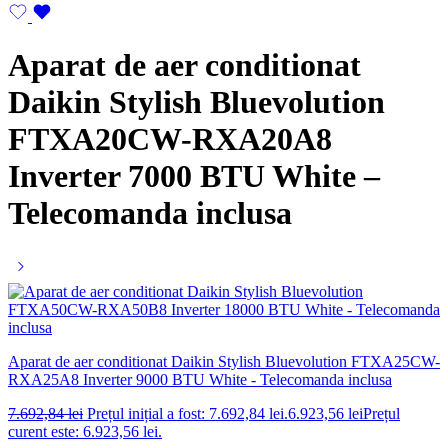
Aparat de aer conditionat
Daikin Stylish Bluevolution
FTXA20CW-RXA20A8
Inverter 7000 BTU White –
Telecomanda inclusa
Aparat de aer conditionat Daikin Stylish Bluevolution FTXA25CW-
RXA25A8 Inverter 9000 BTU White - Telecomanda inclusa
7.692,84
lei
Prețul inițial a fost: 7.692,84 lei.
6.923,56
lei
Prețul
curent este: 6.923,56 lei.