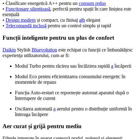
• Clasificare energetică A++ pentru un
consum redus
•
Funcționare silențioasă
, perfectă pentru spații în care liniștea este
esențială
•
Design modern
și compact, cu finisaj
alb
elegant
•
Telecomandă inclusă
pentru un control simplu și rapid
Funcții inteligente pentru un plus de confort
Daikin
Stylish
Bluevolution
este echipat cu funcții ce îmbunătățesc
experiența utilizatorului, cum ar fi:
Modul Turbo pentru răcirea sau încălzirea rapidă
a
încăperii
Modul Eco pentru eficientizarea consumului energetic în
momentele de repaus
Funcția Auto-restart ce repornește automat aparatul după o
întrerupere de curent
Oscilarea automată
a
aerului pentru o distribuție uniformă în
întreaga încăpere
Aer curat și grijă pentru mediu
Filtrele integrate în aparat captează praful, polenul și alergenii,