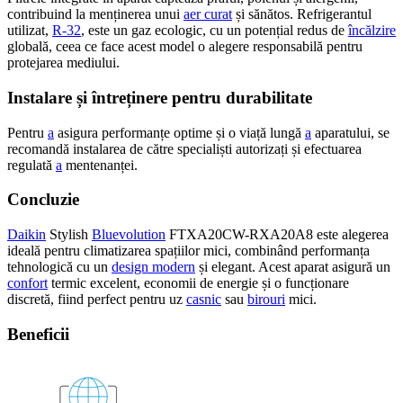
contribuind la menținerea unui
aer curat
și sănătos. Refrigerantul
utilizat,
R-32
, este un gaz ecologic, cu un potențial redus de
încălzire
globală, ceea ce face acest model o alegere responsabilă pentru
protejarea mediului.
Instalare și întreținere pentru durabilitate
Pentru
a
asigura performanțe optime și o viață lungă
a
aparatului, se
recomandă instalarea de către specialiști autorizați și efectuarea
regulată
a
mentenanței.
Concluzie
Daikin
Stylish
Bluevolution
FTXA20CW-RXA20A8 este alegerea
ideală pentru climatizarea spațiilor mici, combinând performanța
tehnologică cu un
design modern
și elegant. Acest aparat asigură un
confort
termic excelent, economii de energie și o funcționare
discretă, fiind perfect pentru uz
casnic
sau
birouri
mici.
Beneficii