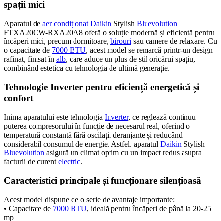
spații mici
Aparatul de
aer condiționat Daikin
Stylish
Bluevolution
FTXA20CW-RXA20A8 oferă o soluție modernă și eficientă pentru
încăperi mici, precum dormitoare,
birouri
sau camere de relaxare. Cu
o capacitate de
7000 BTU
, acest model se remarcă printr-un design
rafinat, finisat în
alb
, care aduce un plus de stil oricărui spațiu,
combinând estetica cu tehnologia de ultimă generație.
Tehnologie Inverter pentru eficiență energetică și
confort
Inima aparatului este tehnologia
Inverter
, ce reglează continuu
puterea compresorului în funcție de necesarul real, oferind o
temperatură constantă fără oscilații deranjante și reducând
considerabil consumul de energie. Astfel, aparatul
Daikin
Stylish
Bluevolution
asigură un climat optim cu un impact redus asupra
facturii de curent
electric
.
Caracteristici principale și funcționare silențioasă
Acest model dispune de o serie de avantaje importante:
• Capacitate de
7000 BTU
, ideală pentru încăperi de până la 20-25
mp