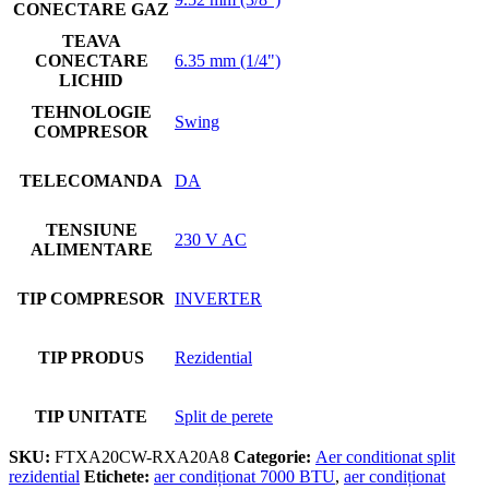
CONECTARE GAZ
TEAVA
CONECTARE
6.35 mm (1/4")
LICHID
TEHNOLOGIE
Swing
COMPRESOR
TELECOMANDA
DA
TENSIUNE
230 V AC
ALIMENTARE
TIP COMPRESOR
INVERTER
TIP PRODUS
Rezidential
TIP UNITATE
Split de perete
SKU:
FTXA20CW-RXA20A8
Categorie:
Aer conditionat split
rezidential
Etichete:
aer condiționat 7000 BTU
,
aer condiționat