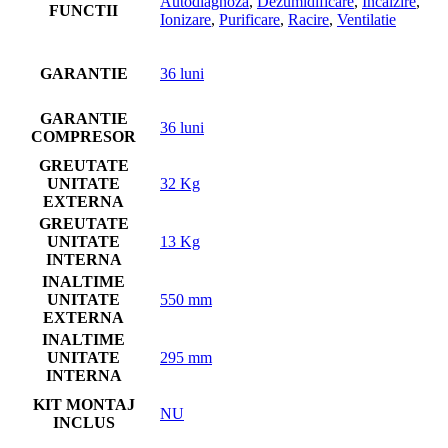
Autodiagnoza
,
Dezumidificare
,
Incalzire
,
FUNCTII
Ionizare
,
Purificare
,
Racire
,
Ventilatie
GARANTIE
36 luni
GARANTIE
36 luni
COMPRESOR
GREUTATE
UNITATE
32 Kg
EXTERNA
GREUTATE
UNITATE
13 Kg
INTERNA
INALTIME
UNITATE
550 mm
EXTERNA
INALTIME
UNITATE
295 mm
INTERNA
KIT MONTAJ
NU
INCLUS