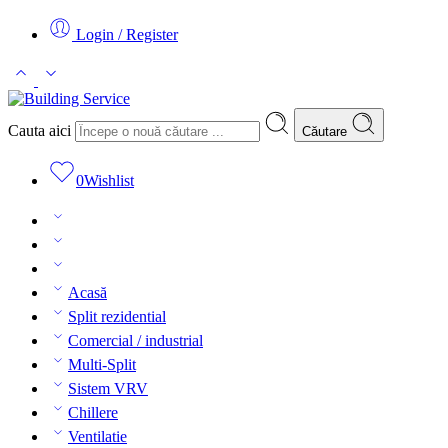
Login / Register
Cauta aici
Căutare
0
Wishlist
Acasă
Split rezidential
Comercial / industrial
Multi-Split
Sistem VRV
Chillere
Ventilatie