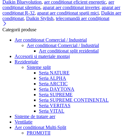
Daikin Bluevolution
,
aer condiționat eficient energetic
,
aer
condiționat silențios
,
aparat aer conditionat inverter
,
aparat aer
condiționat R-32
,
aparat aer condiționat spații mici
,
Daikin aer
condiționat
,
Daikin Stylish
,
telecomandă aer condiționat
Categorii produse
Aer conditionat Comercial / Industrial
Aer conditionat Comercial / Industrial
Aer conditionat split rezidential
Accesorii si materiale montaj
Rezidențiale
Sisteme split
Seria NATURE
Seria ALPHA
Seria ARCTIC
Seria DAYTONA
Seria SUPREME
Seria SUPREME CONTINENTAL
Seria VERITAS
Seria VITAL
Sisteme de tratare aer
Ventilatie
Aer conditionat Multi-Split
PROMOTII