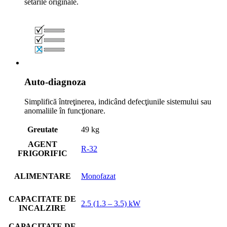
setările originale.
Auto-diagnoza
Simplifică întreţinerea, indicând defecţiunile sistemului sau
anomaliile în funcţionare.
Greutate
49 kg
AGENT
R-32
FRIGORIFIC
ALIMENTARE
Monofazat
CAPACITATE DE
2.5 (1.3 – 3.5) kW
INCALZIRE
CAPACITATE DE