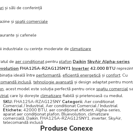
ri
și săli de conferință
zine și
spații comerciale
aurante și cafenele
ii industriale cu cerințe moderate de
climatizare
atul de
aer condiționat
pentru
plafon
Daikin
SkyAir Alpha-series
evolution
FHA125A-RZAG125NY1
Inverter
42.000 BTU
reprezin
inația ideală între
performanță
,
eficiență energetică
și
confort
. Cu
comandă inclusă
,
tehnologie avansată
și design adaptat pentru monta
on
, acest model este soluția perfectă pentru orice
spațiu comercial
s
trial
care își dorește
climatizare
fiabilă și prietenoasă cu mediul.
SKU:
FHA125A-RZAG125NY
Categorii:
Aer conditionat
Comercial / Industrial
,
Aer conditionat Comercial / Industrial
Etichete:
42000 BTU
,
aer condiționat eficient
,
Alpha-series
,
aparat aer condiționat plafon
,
Bluevolution
,
climatizare
comercială
,
Daikin
,
FHA125A-RZAG125NY1
,
inverter
,
SkyAir
,
telecomandă inclusă
Produse Conexe