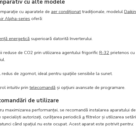
parativ cu alte modele
omparație cu aparatele de
aer condiționat
tradiționale, modelul
Daikin
ir Alpha-series
oferă:
iență energetică
superioară datorită Inverterului.
ii reduse de CO2 prin utilizarea agentului frigorific
R-32
prietenos cu
ul.
l redus de zgomot, ideal pentru spațiile sensibile la sunet.
rol intuitiv prin
telecomandă
și opțiuni avansate de programare.
omandări de utilizare
ru maximizarea performanței, se recomandă instalarea aparatului de
e specialiști autorizați, curățarea periodică
a
filtrelor și utilizarea setăr
atunci când spațiul nu este ocupat. Acest aparat este potrivit pentru: