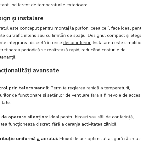
tant, indiferent de temperaturile exterioare.
ign și instalare
atul este conceput pentru montaj la
plafon
, ceea ce îl face ideal pen
iile cu trafic intens sau cu limitări de spațiu. Designul compact și eleg
ite integrarea discretă în orice
decor interior
. Instalarea este simplifi
întreținerea periodică se realizează rapid, reducând costurile de
enanță.
cționalități avansate
rol prin
telecomandă
:
Permite reglarea rapidă
a
temperaturii,
rilor de funcționare și setărilor de ventilare fără
a
fi nevoie de acces 
itate.
 de operare
silențios
:
Ideal pentru
birouri
sau săli de conferință,
atea funcționează discret, fără
a
deranja activitatea zilnică.
ribuție uniformă
a
aerului:
Fluxul de aer optimizat asigură răcirea 