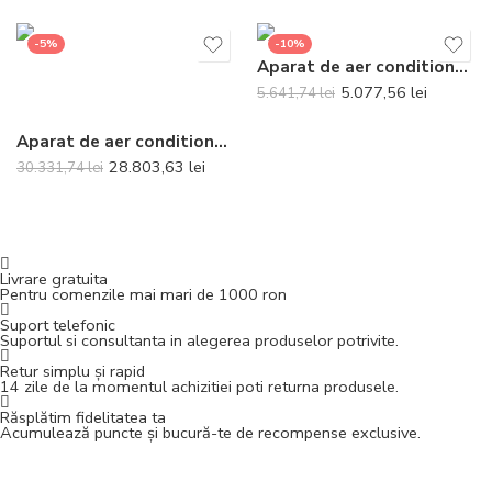
-5%
-10%
Aparat de aer conditionat Gree Bora A4 Silver R32 GWH24AAD-K6DNA4A Inverter 24000 BTU
5.077,56
lei
5.641,74
lei
Aparat de aer conditionat tip caseta Daikin SkyAir Alpha-series High COP Bluevolution FCAHG100H-RZAG100NY1 Inverter 32000 BTU – Panel si telecomanda incluse
28.803,63
lei
30.331,74
lei
Livrare gratuita
Pentru comenzile mai mari de 1000 ron
Suport telefonic
Suportul si consultanta in alegerea produselor potrivite.
Retur simplu și rapid
14 zile de la momentul achizitiei poti returna produsele.
Răsplătim fidelitatea ta
Acumulează puncte și bucură-te de recompense exclusive.