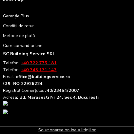
Garanție Plus
Condiții de retur
Metode de plată
Cum comand online
SC Building Service SRL
Telefon:
+40 722 775 181
Telefon:
+40 743 171 143
Email:
office@buildingservice.ro
CUI:
RO 22926224
Registrul
Comerțului
:
J40/23454/2007
Adresa
: Bd. Marasesti Nr 24, Sec 4, Bucuresti
Solutionarea online a litigiilor