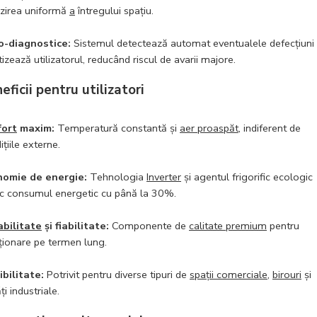
lzirea uniformă
a
întregului spațiu.
o-diagnostice:
Sistemul detectează automat eventualele defecțiuni 
tizează utilizatorul, reducând riscul de avarii majore.
eficii pentru utilizatori
fort
maxim:
Temperatură constantă și
aer proaspăt
, indiferent de
ițiile externe.
nomie de energie:
Tehnologia
Inverter
și agentul frigorific ecologic
c consumul energetic cu până la 30%.
bilitate
și fiabilitate:
Componente de
calitate premium
pentru
ționare pe termen lung.
ibilitate:
Potrivit pentru diverse tipuri de
spații comerciale
,
birouri
și
ți industriale.