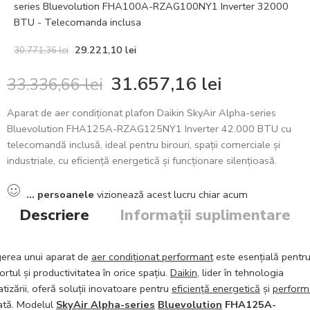
series Bluevolution FHA100A-RZAG100NY1 Inverter 32000
BTU - Telecomanda inclusa
29.221,10
lei
30.771,36
lei
31.657,16
lei
33.336,66
lei
Aparat de aer condiționat plafon Daikin SkyAir Alpha-series
Bluevolution FHA125A-RZAG125NY1 Inverter 42.000 BTU cu
telecomandă inclusă, ideal pentru birouri, spații comerciale și
industriale, cu eficiență energetică și funcționare silențioasă.
...
persoanele
vizionează acest lucru chiar acum
Descriere
Informații suplimentare
erea unui aparat de
aer condiționat performant
este esențială pentr
ortul și productivitatea în orice spațiu.
Daikin
, lider în tehnologia
atizării, oferă soluții inovatoare pentru
eficiență energetică
și
perform
cată. Modelul
SkyAir Alpha-series
Bluevolution
FHA125A-