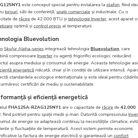
G125NY1
este conceput special pentru instalarea la
plafon
, fiind ide
tru
birouri
, săli de conferință,
spații comerciale
și industriale. Cu o
citate de
răcire
de 42.000 BTU și
tehnologie Inverter
, acest aparat o
atizare
optimă și
control precis
al temperaturii.
nologia Bluevolution
in
SkyAir Alpha-series
integrează tehnologia
Bluevolution
, care
bină compresoare
Inverter
cu agenți frigorifici ecologici, reducând
ctul asupra mediului și consumul de energie. Aceasta tehnologie as
iciență energetică
ridicată, chiar și în condiții de utilizare intensă. Apar
ectă standardele ecologice internaționale și este ideal pentru clădiril
 urmăresc certificări de mediu și sustenabilitate.
formanță și eficiență energetică
elul
FHA125A-RZAG125NY1
are o capacitate de
răcire
de
42.000
U
, fiind potrivit pentru spații medii și mari. Datorită compresorului
Inver
umul de energie se adaptează continuu la necesitățile climatice, evi
derile și fluctuațiile de temperatură. Acest sistem permite economii
ificative la factura de energie electrică și garantează un
confort