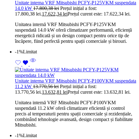
Unitate interna VRF Mitsubishi PCFY-P125VKM suspendata
14.0 kW
17.800,38
lei
Prețul inițial a fost:
17.800,38 lei.
17.622,34
lei
Prețul curent este: 17.622,34 lei.
Unitatea internă VRF Mitsubishi PCFY-P125VKM
suspendată 14.0 kW oferă climatizare performantă, eficiență
energetică ridicată și un design compact pentru orice tip de
încăpere, fiind perfectă pentru spații comerciale și birouri.
-1%
Limitat
Unitate interna VRF Mitsubishi PCFY-P100VKM suspendata
11.2 kW
13.770,56
lei
Prețul inițial a fost:
13.770,56 lei.
13.632,81
lei
Prețul curent este: 13.632,81 lei.
Unitatea internă VRF Mitsubishi PCFY-P100VKM
suspendată 11.2 kW oferă climatizare eficientă și control
precis al temperaturii pentru spații comerciale și rezidențiale,
combinând tehnologie avansată, design compact și fiabilitate
Mitsubishi.
-1%
Limitat