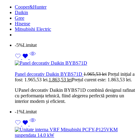
Cooper&Hunter
Daikin
Gree
Hisense
Mitsubishi Electric
-5%
Limitat
Panel decorativ Daikin BYBS71D
1.965,53
lei
Prețul inițial a
fost: 1.965,53 lei.
1.863,53
lei
Prețul curent este: 1.863,53 lei.
UPanel decorativ Daikin BYBS71D combină designul rafinat
cu performanța tehnică, fiind alegerea perfectă pentru un
interior modern și eficient.
-1%
Limitat