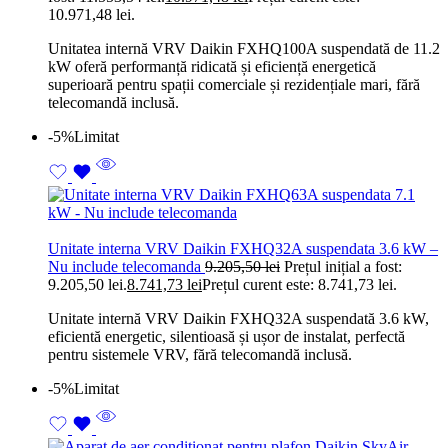
10.971,48 lei.
Unitatea internă VRV Daikin FXHQ100A suspendată de 11.2
kW oferă performanță ridicată și eficiență energetică
superioară pentru spații comerciale și rezidențiale mari, fără
telecomandă inclusă.
-5%
Limitat
Unitate interna VRV Daikin FXHQ32A suspendata 3.6 kW –
Nu include telecomanda
9.205,50
lei
Prețul inițial a fost:
9.205,50 lei.
8.741,73
lei
Prețul curent este: 8.741,73 lei.
Unitate internă VRV Daikin FXHQ32A suspendată 3.6 kW,
eficientă energetic, silentioasă și ușor de instalat, perfectă
pentru sistemele VRV, fără telecomandă inclusă.
-5%
Limitat