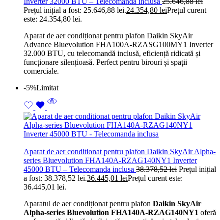
Inverter 32000 BTU – Telecomanda inclusa
25.646,88
lei
Prețul inițial a fost: 25.646,88 lei.
24.354,80
lei
Prețul curent
este: 24.354,80 lei.
Aparat de aer condiționat pentru plafon Daikin SkyAir
Advance Bluevolution FHA100A-RZASG100MY1 Inverter
32.000 BTU, cu telecomandă inclusă, eficiență ridicată și
funcționare silențioasă. Perfect pentru birouri și spații
comerciale.
-5%
Limitat
Aparat de aer conditionat pentru plafon Daikin SkyAir Alpha-
series Bluevolution FHA140A-RZAG140NY1 Inverter
45000 BTU – Telecomanda inclusa
38.378,52
lei
Prețul inițial
a fost: 38.378,52 lei.
36.445,01
lei
Prețul curent este:
36.445,01 lei.
Aparatul de aer condiționat pentru plafon
Daikin SkyAir
Alpha-series Bluevolution FHA140A-RZAG140NY1
oferă