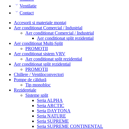
Ventilatie
Contact
Accesorii si materiale montaj
Aer conditionat Comercial / Industrial
Aer conditionat Comercial / Industrial
Aer conditionat split rezidential
Aer conditionat Multi-Split
PROMOTII
Aer conditionat sistem VRV
Aer conditionat split rezidential
Aer conditionat split rezidential
PROMOTII
Chillere / Ventiloconvectori
Pompe de căldură
Tip monobloc
Rezidențiale
Sisteme split
Seria ALPHA
Seria ARCTIC
Seria DAYTONA
Seria NATURE
Seria SUPREME
Seria SUPREME CONTINENTAL