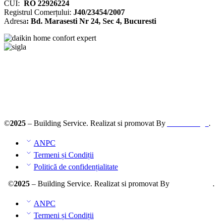
CUI:
RO 22926224
Registrul
Comerțului
:
J40/23454/2007
Adresa
: Bd. Marasesti Nr 24, Sec 4, Bucuresti
Solutionarea online a litigiilor
ANPC – SAL
©
2025
– Building Service. Realizat si promovat By
AllmaDesign
.
ANPC
Termeni și Condiții
Politică de confidențialitate
©
2025
– Building Service. Realizat si promovat By
AllmaDesign
.
ANPC
Termeni și Condiții