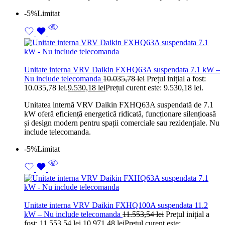
-5%
Limitat
Unitate interna VRV Daikin FXHQ63A suspendata 7.1 kW –
Nu include telecomanda
10.035,78
lei
Prețul inițial a fost:
10.035,78 lei.
9.530,18
lei
Prețul curent este: 9.530,18 lei.
Unitatea internă VRV Daikin FXHQ63A suspendată de 7.1
kW oferă eficiență energetică ridicată, funcționare silențioasă
și design modern pentru spații comerciale sau rezidențiale. Nu
include telecomanda.
-5%
Limitat
Unitate interna VRV Daikin FXHQ100A suspendata 11.2
kW – Nu include telecomanda
11.553,54
lei
Prețul inițial a
fost: 11.553,54 lei.
10.971,48
lei
Prețul curent este: