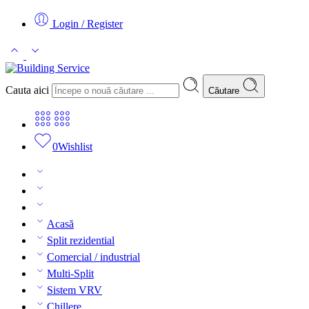
Login / Register
Cauta aici
Căutare
0
Wishlist
Acasă
Split rezidential
Comercial / industrial
Multi-Split
Sistem VRV
Chillere