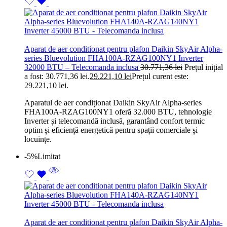
Aparat de aer conditionat pentru plafon Daikin SkyAir Alpha-
series Bluevolution FHA100A-RZAG100NY1 Inverter
32000 BTU – Telecomanda inclusa
30.771,36
lei
Prețul inițial
a fost: 30.771,36 lei.
29.221,10
lei
Prețul curent este:
29.221,10 lei.
Aparatul de aer condiționat Daikin SkyAir Alpha-series
FHA100A-RZAG100NY1 oferă 32.000 BTU, tehnologie
Inverter și telecomandă inclusă, garantând confort termic
optim și eficiență energetică pentru spații comerciale și
locuințe.
-5%
Limitat
Aparat de aer conditionat pentru plafon Daikin SkyAir Alpha-