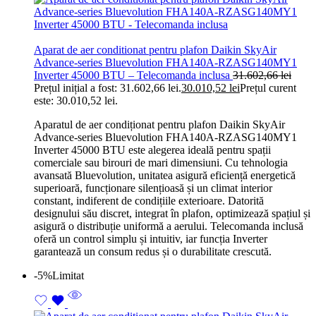
Aparat de aer conditionat pentru plafon Daikin SkyAir
Advance-series Bluevolution FHA140A-RZASG140MY1
Inverter 45000 BTU – Telecomanda inclusa
31.602,66
lei
Prețul inițial a fost: 31.602,66 lei.
30.010,52
lei
Prețul curent
este: 30.010,52 lei.
Aparatul de aer condiționat pentru plafon Daikin SkyAir
Advance-series Bluevolution FHA140A-RZASG140MY1
Inverter 45000 BTU este alegerea ideală pentru spații
comerciale sau birouri de mari dimensiuni. Cu tehnologia
avansată Bluevolution, unitatea asigură eficiență energetică
superioară, funcționare silențioasă și un climat interior
constant, indiferent de condițiile exterioare. Datorită
designului său discret, integrat în plafon, optimizează spațiul și
asigură o distribuție uniformă a aerului. Telecomanda inclusă
oferă un control simplu și intuitiv, iar funcția Inverter
garantează un consum redus și o durabilitate crescută.
-5%
Limitat