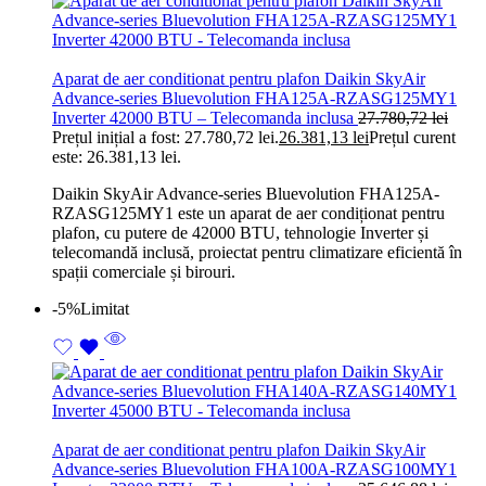
Aparat de aer conditionat pentru plafon Daikin SkyAir
Advance-series Bluevolution FHA125A-RZASG125MY1
Inverter 42000 BTU – Telecomanda inclusa
27.780,72
lei
Prețul inițial a fost: 27.780,72 lei.
26.381,13
lei
Prețul curent
este: 26.381,13 lei.
Daikin SkyAir Advance-series Bluevolution FHA125A-
RZASG125MY1 este un aparat de aer condiționat pentru
plafon, cu putere de 42000 BTU, tehnologie Inverter și
telecomandă inclusă, proiectat pentru climatizare eficientă în
spații comerciale și birouri.
-5%
Limitat
Aparat de aer conditionat pentru plafon Daikin SkyAir
Advance-series Bluevolution FHA100A-RZASG100MY1