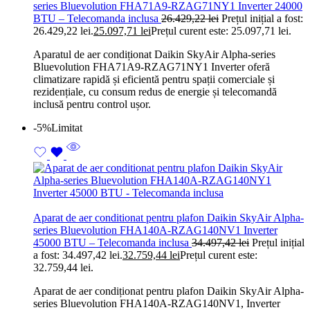
series Bluevolution FHA71A9-RZAG71NY1 Inverter 24000
BTU – Telecomanda inclusa
26.429,22
lei
Prețul inițial a fost:
26.429,22 lei.
25.097,71
lei
Prețul curent este: 25.097,71 lei.
Aparatul de aer condiționat Daikin SkyAir Alpha-series
Bluevolution FHA71A9-RZAG71NY1 Inverter oferă
climatizare rapidă și eficientă pentru spații comerciale și
rezidențiale, cu consum redus de energie și telecomandă
inclusă pentru control ușor.
-5%
Limitat
Aparat de aer conditionat pentru plafon Daikin SkyAir Alpha-
series Bluevolution FHA140A-RZAG140NV1 Inverter
45000 BTU – Telecomanda inclusa
34.497,42
lei
Prețul inițial
a fost: 34.497,42 lei.
32.759,44
lei
Prețul curent este:
32.759,44 lei.
Aparat de aer condiționat pentru plafon Daikin SkyAir Alpha-
series Bluevolution FHA140A-RZAG140NV1, Inverter