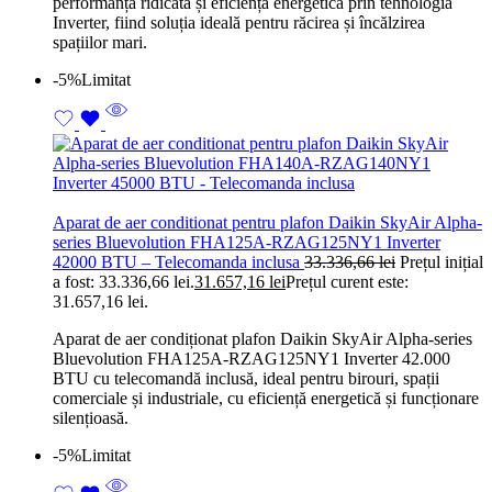
performanță ridicată și eficiență energetică prin tehnologia
Inverter, fiind soluția ideală pentru răcirea și încălzirea
spațiilor mari.
-5%
Limitat
Aparat de aer conditionat pentru plafon Daikin SkyAir Alpha-
series Bluevolution FHA125A-RZAG125NY1 Inverter
42000 BTU – Telecomanda inclusa
33.336,66
lei
Prețul inițial
a fost: 33.336,66 lei.
31.657,16
lei
Prețul curent este:
31.657,16 lei.
Aparat de aer condiționat plafon Daikin SkyAir Alpha-series
Bluevolution FHA125A-RZAG125NY1 Inverter 42.000
BTU cu telecomandă inclusă, ideal pentru birouri, spații
comerciale și industriale, cu eficiență energetică și funcționare
silențioasă.
-5%
Limitat