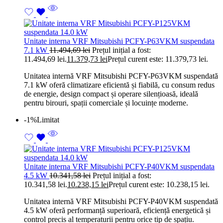
Unitate interna VRF Mitsubishi PCFY-P63VKM suspendata
7.1 kW
11.494,69
lei
Prețul inițial a fost:
11.494,69 lei.
11.379,73
lei
Prețul curent este: 11.379,73 lei.
Unitatea internă VRF Mitsubishi PCFY-P63VKM suspendată
7.1 kW oferă climatizare eficientă și fiabilă, cu consum redus
de energie, design compact și operare silențioasă, ideală
pentru birouri, spații comerciale și locuințe moderne.
-1%
Limitat
Unitate interna VRF Mitsubishi PCFY-P40VKM suspendata
4.5 kW
10.341,58
lei
Prețul inițial a fost:
10.341,58 lei.
10.238,15
lei
Prețul curent este: 10.238,15 lei.
Unitatea internă VRF Mitsubishi PCFY-P40VKM suspendată
4.5 kW oferă performanță superioară, eficiență energetică și
control precis al temperaturii pentru orice tip de spațiu.