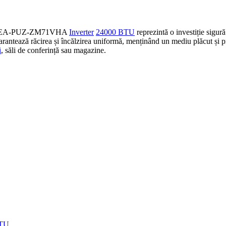
EA-PUZ-ZM71VHA
Inverter
24000 BTU
reprezintă o investiție sigur
garantează răcirea și încălzirea uniformă, menținând un mediu plăcut și p
i
, săli de conferință sau magazine.
BTU