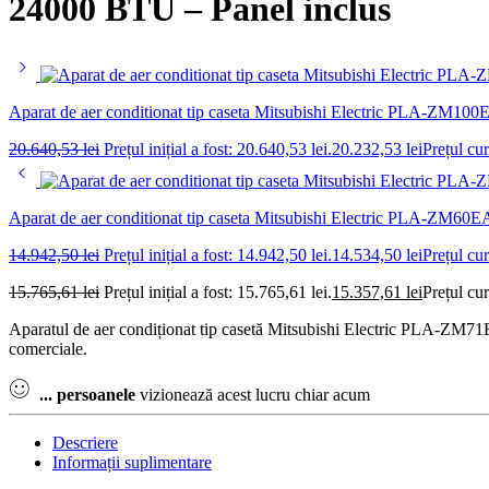
24000 BTU – Panel inclus
Aparat de aer conditionat tip caseta Mitsubishi Electric PLA
20.640,53
lei
Prețul inițial a fost: 20.640,53 lei.
20.232,53
lei
Prețul cur
Aparat de aer conditionat tip caseta Mitsubishi Electric PLA-ZM
14.942,50
lei
Prețul inițial a fost: 14.942,50 lei.
14.534,50
lei
Prețul cur
15.765,61
lei
Prețul inițial a fost: 15.765,61 lei.
15.357,61
lei
Prețul cur
Aparatul de aer condiționat tip casetă Mitsubishi Electric PLA-ZM71E
comerciale.
...
persoanele
vizionează acest lucru chiar acum
Descriere
Informații suplimentare