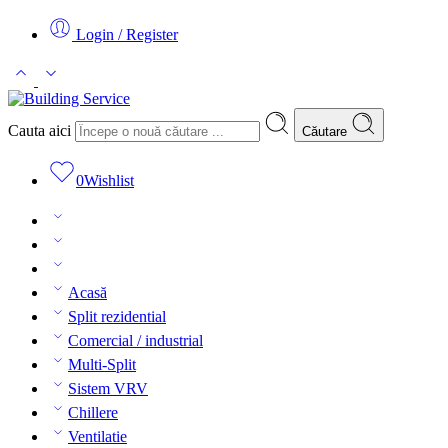
Login / Register
Cauta aici
Căutare
0
Wishlist
Acasă
Split rezidential
Comercial / industrial
Multi-Split
Sistem VRV
Chillere
Ventilatie