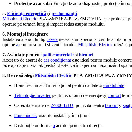
Protecție avansată:
Funcții de auto-diagnostic, protecție împotri
5.
Eficiență energetică
și
performanță
Mitsubishi Electric
PLA-ZM71EA-PUZ-ZM71VHA este proiectat pe
operare pe termen lung și impact redus asupra mediului.
6. Montaj și întreținere
Instalarea aparatului tip
casetă
necesită un specialist certificat, datorit
optime
a
compresorului și ventilatorului.
Mitsubishi Electric
oferă supo
7. Avantaje pentru
spații comerciale
și
birouri
Acest tip de aparat de
aer condiționat
este ideal pentru mediile comerci
face aproape invizibil, păstrând estetica încăperii și maximizând spațiu
8. De ce să alegi
Mitsubishi Electric
PLA-ZM71EA-PUZ-ZM71
Brand recunoscut internațional pentru calitate și
durabilitate
Tehnologie Inverter
pentru economii de energie și
confort
termi
Capacitate mare de
24000 BTU
, potrivită pentru
birouri
și
spați
Panel inclus
, ușor de instalat și întreținut
Distribuție uniformă
a
aerului prin patru direcții