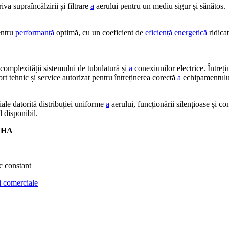
va supraîncălzirii și filtrare
a
aerului pentru un mediu sigur și sănătos.
ntru
performanță
optimă, cu un coeficient de
eficiență energetică
ridica
ă complexității sistemului de tubulatură și
a
conexiunilor electrice. Întrețin
rt tehnic și service autorizat pentru întreținerea corectă
a
echipamentulu
ale datorită distribuției uniforme
a
aerului, funcționării silențioase și co
l disponibil.
VHA
c constant
i comerciale