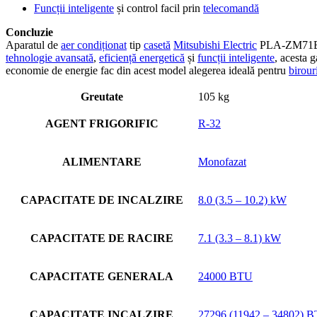
Funcții inteligente
și control facil prin
telecomandă
Concluzie
Aparatul de
aer condiționat
tip
casetă
Mitsubishi Electric
PLA-ZM71
tehnologie avansată
,
eficiență energetică
și
funcții inteligente
, acesta 
economie de energie fac din acest model alegerea ideală pentru
birour
Greutate
105 kg
AGENT FRIGORIFIC
R-32
ALIMENTARE
Monofazat
CAPACITATE DE INCALZIRE
8.0 (3.5 – 10.2) kW
CAPACITATE DE RACIRE
7.1 (3.3 – 8.1) kW
CAPACITATE GENERALA
24000 BTU
CAPACITATE INCALZIRE
27296 (11942 – 34802) 