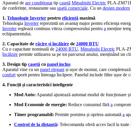
Aparatul de
aer condiționat
tip
casetă
Mitsubishi Electric
PLA-ZM71
de conferințe, restaurante sau
spații comerciale
. Cu un
design modern
1.
Tehnologie Inverter
pentru
eficiență
maximă
Tehnologia
Inverter
reprezintă un avantaj major pentru eficiența energe
Inverter
reglează continuu viteza compresorului pentru
a
menține tempe
echipamentului.
2. Capacitate de
răcire și încălzire
de
24000 BTU
Cu o capacitate nominală de
24000 BTU
,
Mitsubishi Electric
PLA-ZM7
încălzire
permite utilizarea sa pe tot parcursul anului, menținând un cl
3. Design tip
casetă
cu
panel inclus
Aparatul vine cu un
panel elegant
și ușor de montat, care completează i
confort
sporit pentru întreaga încăpere. Panelul include filtre ușor de cu
4. Funcții și caracteristici inteligente
Mod Auto:
Aparatul ajustează automat modul de funcționare și v
Mod Economie de energie:
Reduce consumul fără
a
compromit
Timer programabil:
Permite pornirea și oprirea automată
a
apa
Control de la distanță
:
Telecomanda oferă acces facil la toate f