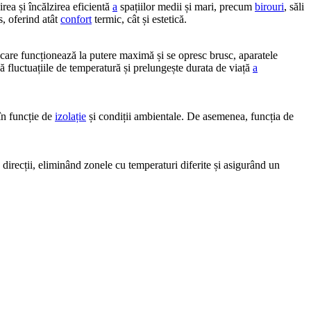
irea și încălzirea eficientă
a
spațiilor medii și mari, precum
birouri
, săli
s, oferind atât
confort
termic, cât și estetică.
, care funcționează la putere maximă și se opresc brusc, aparatele
fluctuațiile de temperatură și prelungește durata de viață
a
 funcție de
izolație
și condiții ambientale. De asemenea, funcția de
 direcții, eliminând zonele cu temperaturi diferite și asigurând un