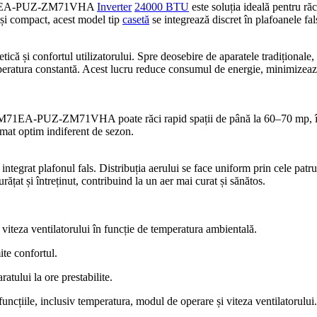
EA-PUZ-ZM71VHA
Inverter
24000 BTU
este soluția ideală pentru răc
și compact, acest model tip
casetă
se integrează discret în plafoanele fal
tică și confortul utilizatorului. Spre deosebire de aparatele tradiționale
ratura constantă. Acest lucru reduce consumul de energie, minimizează 
1EA-PUZ-ZM71VHA poate răci rapid spații de până la 60–70 mp, în
imat optim indiferent de sezon.
ntegrat plafonul fals. Distribuția aerului se face uniform prin cele patru
rățat și întreținut, contribuind la un aer mai curat și sănătos.
iteza ventilatorului în funcție de temperatura ambientală.
e confortul.
ratului la ore prestabilite.
uncțiile, inclusiv temperatura, modul de operare și viteza ventilatorului.