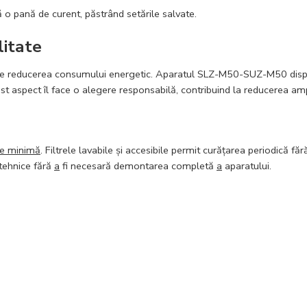
 pană de curent, păstrând setările salvate.
litate
pe reducerea consumului energetic. Aparatul SLZ-M50-SUZ-M50 dispune
st aspect îl face o alegere responsabilă, contribuind la reducerea am
re minimă
. Filtrele lavabile și accesibile permit curățarea periodică f
 tehnice fără
a
fi necesară demontarea completă
a
aparatului.