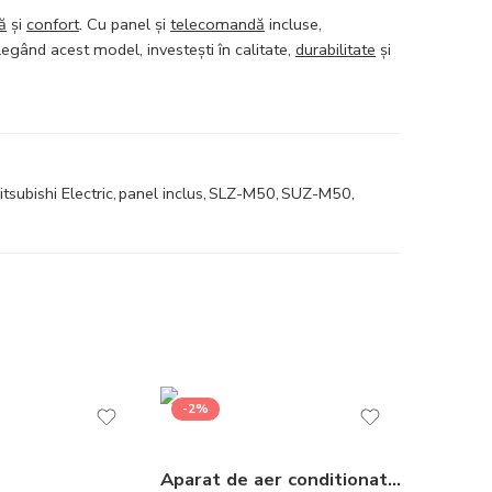
ă
și
confort
. Cu panel și
telecomandă
incluse,
legând acest model, investești în calitate,
durabilitate
și
itsubishi Electric
,
panel inclus
,
SLZ-M50
,
SUZ-M50
,
-2%
Aparat de aer conditionat tip duct Gree Ultra Thin R32 GUD35P-A-T-GUD35W-NhA-T Inverter 12000 BTU