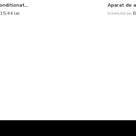
Aparat de aer conditionat optimizat pentru incalzire Daikin Perfera Bluevolution FTXTM40A-RXTM40A Inverter 12000 BTU – Telecomanda inclusa
115,44
lei
8
9.946,02
lei