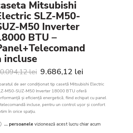
caseta Mitsubishi
Electric SLZ-M50-
SUZ-M50 Inverter
18000 BTU –
Panel+Telecomand
a incluse
9.686,12
lei
0.094,12
lei
aratul de aer condiționat tip casetă Mitsubishi Electric
LZ-M50-SUZ-M50 Inverter 18000 BTU oferă
rformanță și eficiență energetică, fiind echipat cu panel
 telecomandă incluse, pentru un control ușor și confort
tim în orice spațiu.
...
persoanele
vizionează acest lucru chiar acum