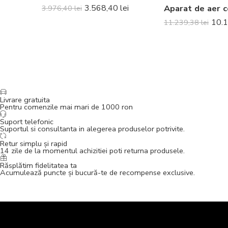
3.568,40
lei
3.976,40
lei
10.
11.239,38
lei
Livrare gratuita
Pentru comenzile mai mari de 1000 ron
Suport telefonic
Suportul si consultanta in alegerea produselor potrivite.
Retur simplu și rapid
14 zile de la momentul achizitiei poti returna produsele.
Răsplătim fidelitatea ta
Acumulează puncte și bucură-te de recompense exclusive.