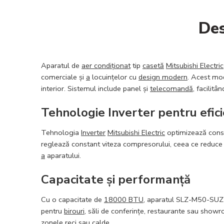
Des
Aparatul de
aer condiționat
tip
casetă
Mitsubishi Electric
comerciale și
a
locuințelor cu
design modern
. Acest mo
interior. Sistemul include panel și
telecomandă
, facilitâ
Tehnologie Inverter pentru efic
Tehnologia
Inverter
Mitsubishi Electric
optimizează consu
reglează constant viteza compresorului, ceea ce reduce 
a
aparatului.
Capacitate și performanță
Cu o capacitate de
18000 BTU
, aparatul SLZ-M50-SUZ-M5
pentru
birouri
, săli de conferințe, restaurante sau show
zonele reci sau calde.