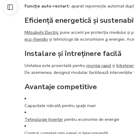
Funcție auto-restart:
aparat repornește automat după o
Eficiență energetică și sustenabi
Mitsubishi Electric
pune accent pe protecția mediului și 
eco-friendly
și tehnologii de economisire
a
energiei. Ace
Instalare și întreținere facilă
Unitatea este proiectată pentru
montaj rapid
și
întreține
De asemenea, designul modular facilitează intervențiile
Avantaje competitive
Capacitate ridicată pentru spații mari
Tehnologie Inverter
pentru economie de energie
Control complet prin panel și
telecomandă