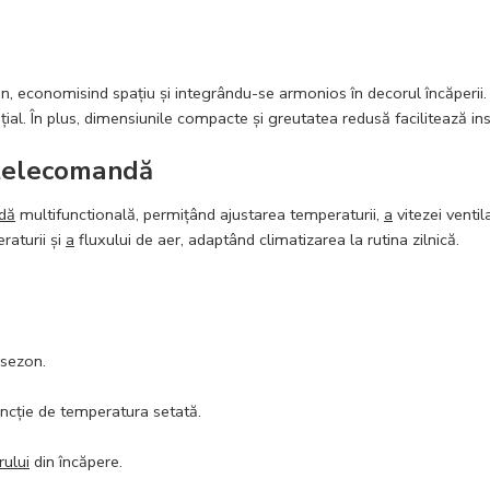
n, economisind spațiu și integrându-se armonios în decorul încăperii.
ial. În plus, dimensiunile compacte și greutatea redusă facilitează inst
i telecomandă
dă
multifunctională, permițând ajustarea temperaturii,
a
vitezei ventil
aturii și
a
fluxului de aer, adaptând climatizarea la rutina zilnică.
 sezon.
ncție de temperatura setată.
rului
din încăpere.