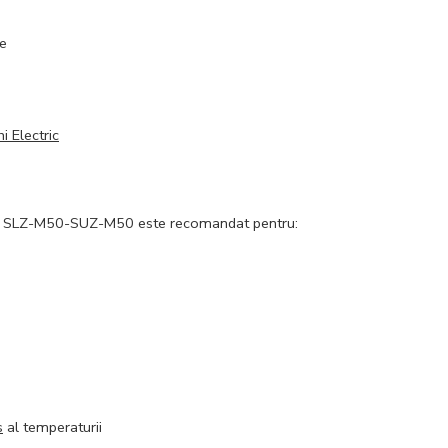
le
i Electric
SLZ-M50-SUZ-M50 este recomandat pentru:
s
al temperaturii