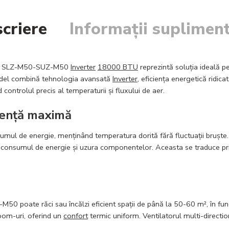
criere
Informații suplimen
SLZ-M50-SUZ-M50
Inverter
18000 BTU
reprezintă soluția ideală p
del combină tehnologia avansată
Inverter
, eficiența energetică ridic
nd controlul precis al temperaturii și fluxului de aer.
iență maximă
mul de energie, menținând temperatura dorită fără fluctuații bruște.
consumul de energie și uzura componentelor. Aceasta se traduce prin 
0 poate răci sau încălzi eficient spații de până la 50-60 m², în funcți
room-uri, oferind un
confort
termic uniform. Ventilatorul multi-directio