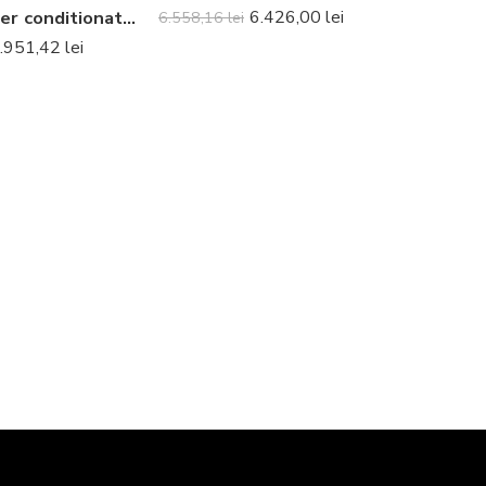
Aparat de aer conditionat optimizat pentru incalzire Daikin Perfera Bluevolution FTXTM30A-RXTM30A Inverter 9000 BTU – Telecomanda inclusa
6.426,00
lei
6.558,16
lei
.951,42
lei