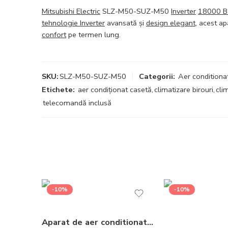
Mitsubishi Electric
SLZ-M50-SUZ-M50
Inverter
18000 
tehnologie Inverter
avansată și
design elegant
, acest ap
confort
pe termen lung.
SKU:
SLZ-M50-SUZ-M50
Categorii:
Aer conditionat
Etichete:
aer condiționat casetă
,
climatizare birouri
,
cli
telecomandă inclusă
-10%
-10%
Aparat de aer conditionat Mitsubishi Electric MSZ-HR35K-MUZ-HR35 Inverter 12000 BTU