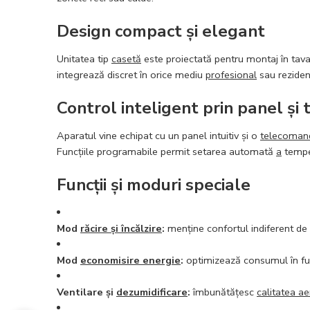
Design compact și elegant
Unitatea tip
casetă
este proiectată pentru montaj în tava
integrează discret în orice mediu
profesional
sau rezidenț
Control inteligent prin panel ș
Aparatul vine echipat cu un panel intuitiv și o
telecoman
Funcțiile programabile permit setarea automată
a
temper
Funcții și moduri speciale
Mod
răcire și încălzire
:
menține confortul indiferent de
Mod
economisire energie
:
optimizează consumul în fu
Ventilare și
dezumidificare
:
îmbunătățesc
calitatea ae