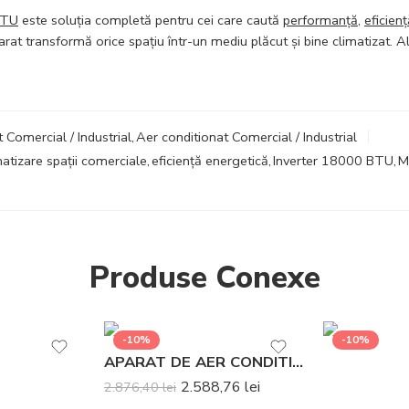
BTU
este soluția completă pentru cei care caută
performanță
,
eficienț
arat transformă orice spațiu într-un mediu plăcut și bine climatizat. A
 Comercial / Industrial
,
Aer conditionat Comercial / Industrial
matizare spații comerciale
,
eficiență energetică
,
Inverter 18000 BTU
,
M
Produse Conexe
-10%
-10%
APARAT DE AER CONDITIONAT DAIKIN SENSIRA BLUEVOLUTION FTXC35E-RXC35E INVERTER 12000 BTU – Telecomanda inclusa
2.588,76
lei
2.876,40
lei