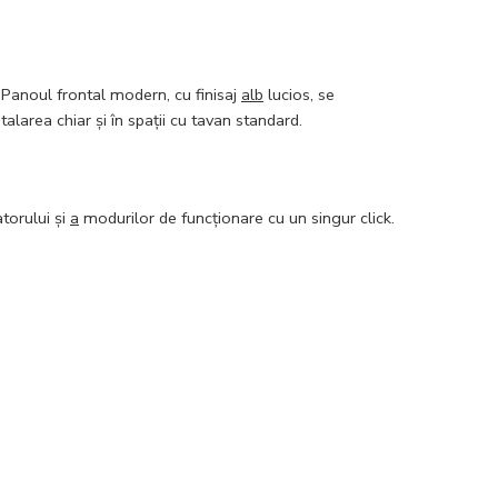
 Panoul frontal modern, cu finisaj
alb
lucios, se
alarea chiar și în spații cu tavan standard.
atorului și
a
modurilor de funcționare cu un singur click.