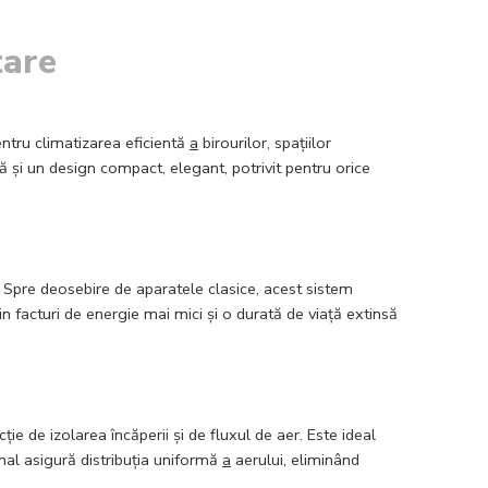
tare
entru climatizarea eficientă
a
birourilor, spațiilor
ată și un design compact, elegant, potrivit pentru orice
 Spre deosebire de aparatele clasice, acest sistem
facturi de energie mai mici și o durată de viață extinsă
e de izolarea încăperii și de fluxul de aer. Este ideal
nal asigură distribuția uniformă
a
aerului, eliminând