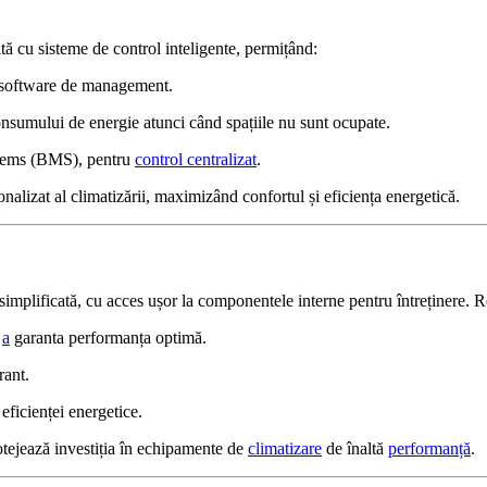
cu sisteme de control inteligente, permițând:
au software de management.
onsumului de energie atunci când spațiile nu sunt ocupate.
tems (BMS), pentru
control centralizat
.
onalizat al climatizării, maximizând confortul și eficiența energetică.
simplificată, cu acces ușor la componentele interne pentru întreținere. 
u
a
garanta performanța optimă.
rant.
eficienței energetice.
otejează investiția în echipamente de
climatizare
de înaltă
performanță
.