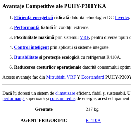
Avantaje Competitive ale PUHY-P300YKA
Eficiență energetică
ridicată
datorită tehnologiei DC
Inverter
.
Performanță
fiabilă
în condiții extreme.
Flexibilitate maximă
prin sistemul
VRF
, pentru diverse tipuri d
Control inteligent
prin aplicații și sisteme integrate.
Durabilitate
și protecție ecologică
cu refrigerant R410A.
Reducerea costurilor operaționale
datorită consumului optimi
Aceste avantaje fac din
Mitsubishi
VRF
Y
Ecostandard
PUHY-P300
Dacă îți dorești un sistem de
climatizare
eficient, fiabil și sustenabil,
U
performanță
superioară și
consum redus
de energie, acest echipament r
Greutate
217 kg
AGENT FRIGORIFIC
R-410A