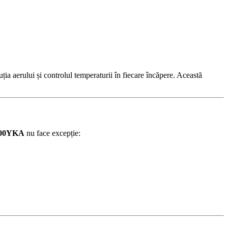
uția aerului și controlul temperaturii în fiecare încăpere. Această
00YKA
nu face excepție: