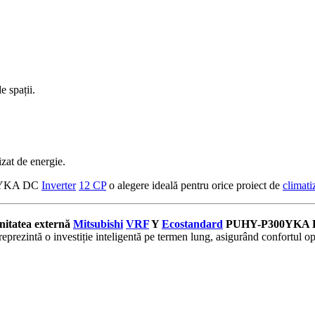
e spații.
zat de energie.
YKA DC
Inverter
12 CP
o alegere ideală pentru orice proiect de
climati
nitatea externă
Mitsubishi
VRF
Y
Ecostandard
PUHY-P300YKA
eprezintă o investiție inteligentă pe termen lung, asigurând confortul op