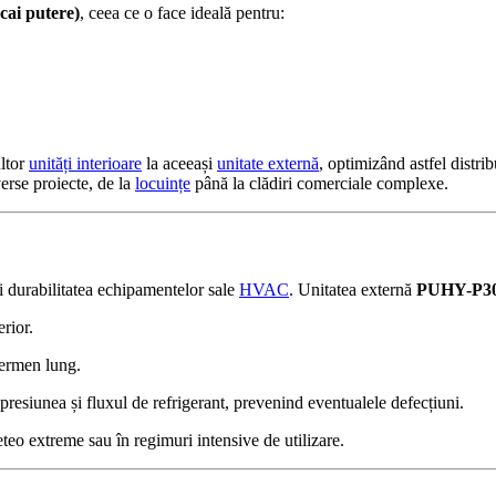
cai putere)
, ceea ce o face ideală pentru:
ltor
unități interioare
la aceeași
unitate externă
, optimizând astfel distrib
verse proiecte, de la
locuințe
până la clădiri comerciale complexe.
i durabilitatea echipamentelor sale
HVAC
. Unitatea externă
PUHY-P3
erior.
termen lung.
presiunea și fluxul de refrigerant, prevenind eventualele defecțiuni.
meteo extreme sau în regimuri intensive de utilizare.