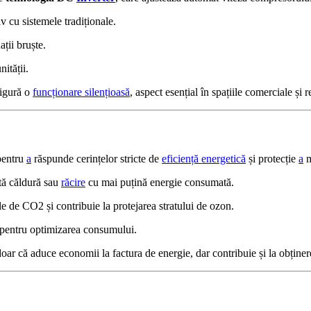
cu sistemele tradiționale.
ții bruște.
nității.
sigură o
funcționare silențioasă
, aspect esențial în spațiile comerciale și 
pentru
a
răspunde cerințelor stricte de
eficiență energetică
și protecție
a
m
tă căldură sau
răcire
cu mai puțină energie consumată.
le de CO2 și contribuie la protejarea stratului de ozon.
r, pentru optimizarea consumului.
doar că aduce economii la factura de energie, dar contribuie și la obțin