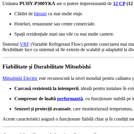
Unitatea
PUHY-P300YKA
are o putere impresionantă de
12 CP
(12 
Clădiri de
birouri
cu mai multe etaje.
Hoteluri, restaurante sau centre comerciale.
Spații rezidențiale mari sau vile cu mai multe camere.
Sistemul
VRF
(Variable Refrigerant Flow) permite conectarea mai mu
flexibilitate face ca sistemul să fie extrem de scalabil și adaptabil la di
Fiabilitate și Durabilitate Mitsubishi
Mitsubishi Electric
este recunoscută la nivel mondial pentru calitatea ș
Carcasă rezistentă la intemperii
, ideală pentru instalare în ext
Compresor de înaltă
performanță
, cu funcționare stabilă pe 
Senzori și protecții avansate
, care monitorizează temperatura, 
Aceste caracteristici asigură o funcționare fiabilă chiar și în condiții 