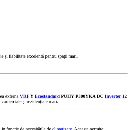
fiabilitate excelentă pentru spații mari.
tea externă
VRF
Y
Ecostandard
PUHY-P300YKA DC
Inverter
12
 comerciale și rezidențiale mari.
 în funcție de necesitățile de
climatizare
. Aceasta permite: