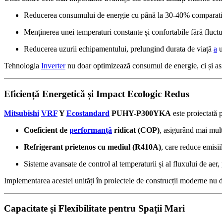
Reducerea consumului de energie cu până la 30-40% comparativ 
Menținerea unei temperaturi constante și confortabile fără fluctua
Reducerea uzurii echipamentului, prelungind durata de viață
a
u
Tehnologia
Inverter
nu doar optimizează consumul de energie, ci și a
Eficiență Energetică și Impact Ecologic Redus
Mitsubishi
VRF
Y
Ecostandard
PUHY-P300YKA
este proiectată 
Coeficient de
performanță
ridicat (COP)
, asigurând mai mul
Refrigerant prietenos cu mediul (R410A)
, care reduce emisii
Sisteme avansate de control al temperaturii și al fluxului de ae
Implementarea acestei unități în proiectele de construcții moderne nu 
Capacitate și Flexibilitate pentru Spații Mari