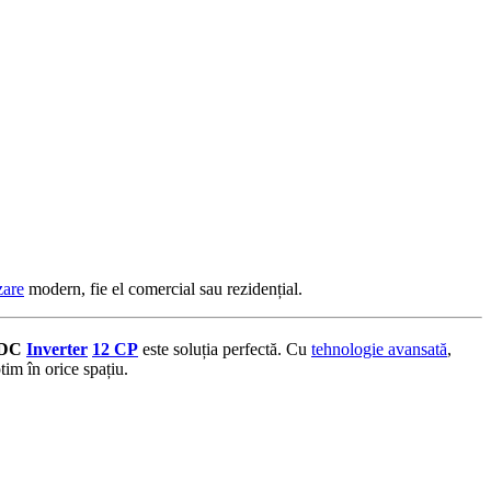
zare
modern, fie el comercial sau rezidențial.
 DC
Inverter
12 CP
este soluția perfectă. Cu
tehnologie avansată
,
tim în orice spațiu.