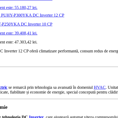
ent este: 55.180,27 lei.
UHY-P250YKA DC Inverter 10 CP
ent este: 39.408,41 lei.
ent este: 47.303,42 lei.
rter 12 CP oferă climatizare performantă, consum redus de energie și 
ctric
se remarcă prin tehnologia sa avansată în domeniul
HVAC
. Unita
ate, fiabilitate și economie de energie, special concepută pentru clădiri
omie
te
tehnologia DC
Inverter
, care ajustează automat viteza compresorului