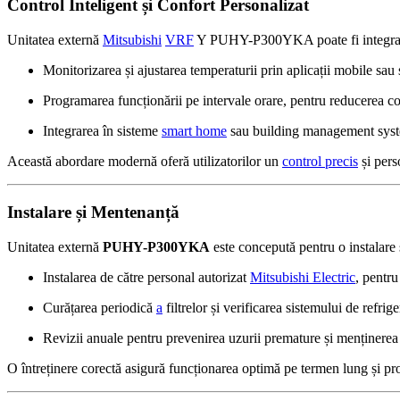
Control Inteligent și Confort Personalizat
Unitatea externă
Mitsubishi
VRF
Y PUHY-P300YKA poate fi integrată 
Monitorizarea și ajustarea temperaturii prin aplicații mobile s
Programarea funcționării pe intervale orare, pentru reducerea c
Integrarea în sisteme
smart home
sau building management sys
Această abordare modernă oferă utilizatorilor un
control precis
și pers
Instalare și Mentenanță
Unitatea externă
PUHY-P300YKA
este concepută pentru o instalare 
Instalarea de către personal autorizat
Mitsubishi Electric
, pentr
Curățarea periodică
a
filtrelor și verificarea sistemului de refrige
Revizii anuale pentru prevenirea uzurii premature și menținerea 
O întreținere corectă asigură funcționarea optimă pe termen lung și pr