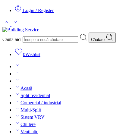
Login / Register
Cauta aici
Căutare
0
Wishlist
Acasă
Split rezidential
Comercial / industrial
Multi-Split
Sistem VRV
Chillere
Ventilatie