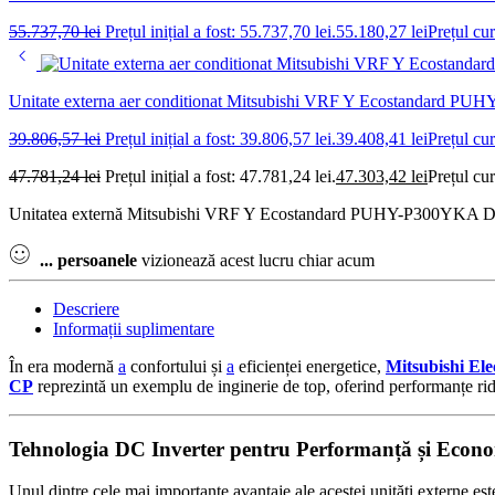
55.737,70
lei
Prețul inițial a fost: 55.737,70 lei.
55.180,27
lei
Prețul cur
Unitate externa aer conditionat Mitsubishi VRF Y Ecostandard P
39.806,57
lei
Prețul inițial a fost: 39.806,57 lei.
39.408,41
lei
Prețul cur
47.781,24
lei
Prețul inițial a fost: 47.781,24 lei.
47.303,42
lei
Prețul cur
Unitatea externă Mitsubishi VRF Y Ecostandard PUHY-P300YKA DC Inve
...
persoanele
vizionează acest lucru chiar acum
Descriere
Informații suplimentare
În era modernă
a
confortului și
a
eficienței energetice,
Mitsubishi Ele
CP
reprezintă un exemplu de inginerie de top, oferind performanțe ridic
Tehnologia DC Inverter pentru Performanță și Econ
Unul dintre cele mai importante avantaje ale acestei unități externe es