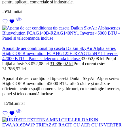
pentru aplicații comerciale și industriale.
-5%
Limitat
Aparat de aer conditionat tip caseta Daikin SkyAir Alpha-series
High COP Bluevolution FCAHG125H-RZAG125NY1 Inverter
42000 BTU – Panel si telecomanda incluse
33.052,08
lei
Prețul
inițial a fost: 33.052,08 lei.
31.386,92
lei
Prețul curent este:
31.386,92 lei.
Aparatul de aer condiționat tip casetă Daikin SkyAir Alpha-series
High COP Bluevolution 45000 BTU oferă răcire și încălzire
eficiente pentru spații comerciale și birouri, cu tehnologie Inverter,
panel și telecomandă incluse.
-15%
Limitat