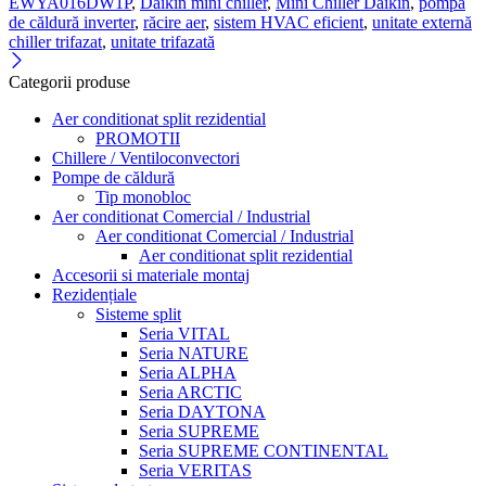
EWYA016DW1P
,
Daikin mini chiller
,
Mini Chiller Daikin
,
pompă
de căldură inverter
,
răcire aer
,
sistem HVAC eficient
,
unitate externă
chiller trifazat
,
unitate trifazată
Categorii produse
Aer conditionat split rezidential
PROMOTII
Chillere / Ventiloconvectori
Pompe de căldură
Tip monobloc
Aer conditionat Comercial / Industrial
Aer conditionat Comercial / Industrial
Aer conditionat split rezidential
Accesorii si materiale montaj
Rezidențiale
Sisteme split
Seria VITAL
Seria NATURE
Seria ALPHA
Seria ARCTIC
Seria DAYTONA
Seria SUPREME
Seria SUPREME CONTINENTAL
Seria VERITAS