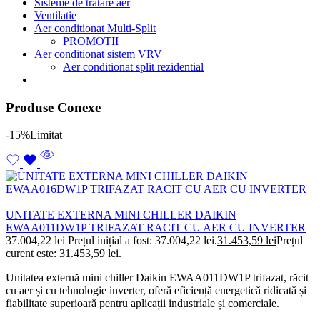
Sisteme de tratare aer
Ventilatie
Aer conditionat Multi-Split
PROMOTII
Aer conditionat sistem VRV
Aer conditionat split rezidential
Produse Conexe
-15%
Limitat
UNITATE EXTERNA MINI CHILLER DAIKIN
EWAA011DW1P TRIFAZAT RACIT CU AER CU INVERTER
37.004,22
lei
Prețul inițial a fost: 37.004,22 lei.
31.453,59
lei
Prețul
curent este: 31.453,59 lei.
Unitatea externă mini chiller Daikin EWAA011DW1P trifazat, răcit
cu aer și cu tehnologie inverter, oferă eficiență energetică ridicată și
fiabilitate superioară pentru aplicații industriale și comerciale.