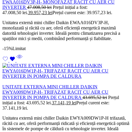
EWAA016DV3P-H- MONOFAZAT RACIT CU AER CU
INVERTER
47.008,50
lei
Prețul inițial a fost:
47.008,50 lei.
39.957,23
lei
Prețul curent este: 39.957,23 lei.
Unitatea externă mini chiller Daikin EWAA016DV3P-H,
monofazată și răcită cu aer, oferă eficiență energetică maximă
datorită tehnologiei inverter. Ideală pentru climatizarea precisă a
spațiilor mici și medii, combinând performanță și fiabilitate.
-15%
Limitat
UNITATE EXTERNA MINI CHILLER DAIKIN
EWYA009DW1P-H- TRIFAZAT RACIT CU AER CU
INVERTER IN POMPA DE CALDURA
43.695,52
lei
Prețul
inițial a fost: 43.695,52 lei.
37.141,19
lei
Prețul curent este:
37.141,19 lei.
Unitatea externă mini chiller Daikin EWYA009DW1P-H trifazată,
răcită cu aer, oferă performanță ridicată și eficiență energetică optimă
în sistemele de pompe de căldură cu tehnologie inverter. Ideală