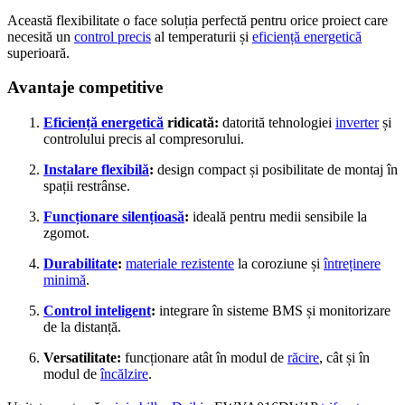
Această flexibilitate o face soluția perfectă pentru orice proiect care
necesită un
control precis
al temperaturii și
eficiență energetică
superioară.
Avantaje competitive
Eficiență energetică
ridicată:
datorită tehnologiei
inverter
și
controlului precis al compresorului.
Instalare flexibilă
:
design compact și posibilitate de montaj în
spații restrânse.
Funcționare silențioasă
:
ideală pentru medii sensibile la
zgomot.
Durabilitate
:
materiale rezistente
la coroziune și
întreținere
minimă
.
Control inteligent
:
integrare în sisteme BMS și monitorizare
de la distanță.
Versatilitate:
funcționare atât în modul de
răcire
, cât și în
modul de
încălzire
.