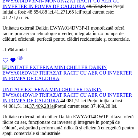
EWYA014DV3P-H- MONOFAZAT RACIT CU AER CU
INVERTER IN POMPA DE CALDURA
48.554,88
lei
Prețul
inițial a fost: 48.554,88 lei.
41.271,65
lei
Prețul curent este:
41.271,65 lei.
Unitatea externă Daikin EWYA014DV3P-H monofazată oferă
răcire prin aer cu tehnologie inverter, integrată într-o pompă de
căldură eficientă, perfectă pentru clădiri rezidențiale și comerciale.
-15%
Limitat
UNITATE EXTERNA MINI CHILLER DAIKIN
EWYA014DW1P TRIFAZAT RACIT CU AER CU INVERTER
IN POMPA DE CALDURA
44.081,51
lei
Prețul inițial a fost:
44.081,51 lei.
37.469,28
lei
Prețul curent este: 37.469,28 lei.
Unitatea externă mini chiller Daikin EWYA014DW1P trifazat oferă
răcire cu aer, funcționare cu inverter și integrare în pompă de
căldură, asigurând performanță ridicată și eficiență energetică pentru
spații comerciale și industriale.