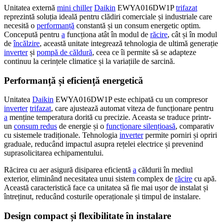
Unitatea externă
mini chiller
Daikin
EWYA016DW1P
trifazat
reprezintă soluția ideală pentru clădiri comerciale și industriale care
necesită o
performanță
constantă și un consum energetic optim.
Concepută pentru
a
funcționa atât în modul de
răcire
, cât și în modul
de
încălzire
, această unitate integrează tehnologia de ultimă generație
inverter
și
pompă de căldură
, ceea ce îi permite să se adapteze
continuu la cerințele climatice și la variațiile de sarcină.
Performanță și eficiență energetică
Unitatea
Daikin
EWYA016DW1P este echipată cu un compresor
inverter
trifazat
, care ajustează automat viteza de funcționare pentru
a
menține temperatura dorită cu precizie. Aceasta se traduce printr-
un
consum redus
de energie și o
funcționare silențioasă
, comparativ
cu sistemele tradiționale. Tehnologia
inverter
permite porniri și opriri
graduale, reducând impactul asupra rețelei electrice și prevenind
suprasolicitarea echipamentului.
Răcirea cu aer asigură disiparea eficientă
a
căldurii în mediul
exterior, eliminând necesitatea unui sistem complex de
răcire
cu apă.
Această caracteristică face ca unitatea să fie mai ușor de instalat și
întreținut, reducând costurile operaționale și timpul de instalare.
Design compact și flexibilitate în instalare