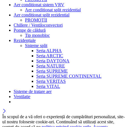
Aer conditionat sistem VRV
Aer conditionat split rezidential
Aer conditionat split rezidential
PROMOTII
Chillere / Ventiloconvectori
Pompe de căldură
Tip monobloc
Rezidențiale
Sisteme split
Seria ALPHA
Seria ARCTIC
Seria DAYTONA
Seria NATURE
Seria SUPREME
Seria SUPREME CONTINENTAL
Seria VERITAS
Seria VITAL
Sisteme de tratare aer
Ventilatie
În scopul de a vă oferi o experiență de cumpărături personalizat, site-
ul nostru foloseste cookie-uri. Continuând să utilizați acest site,
sunteți de acord să ne
politica privind cookie-urile.
Accepta