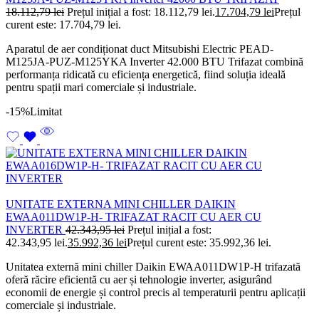
18.112,79
lei
Prețul inițial a fost: 18.112,79 lei.
17.704,79
lei
Prețul
curent este: 17.704,79 lei.
Aparatul de aer condiționat duct Mitsubishi Electric PEAD-
M125JA-PUZ-M125YKA Inverter 42.000 BTU Trifazat combină
performanța ridicată cu eficiența energetică, fiind soluția ideală
pentru spații mari comerciale și industriale.
-15%
Limitat
UNITATE EXTERNA MINI CHILLER DAIKIN
EWAA011DW1P-H- TRIFAZAT RACIT CU AER CU
INVERTER
42.343,95
lei
Prețul inițial a fost:
42.343,95 lei.
35.992,36
lei
Prețul curent este: 35.992,36 lei.
Unitatea externă mini chiller Daikin EWAA011DW1P-H trifazată
oferă răcire eficientă cu aer și tehnologie inverter, asigurând
economii de energie și control precis al temperaturii pentru aplicații
comerciale și industriale.