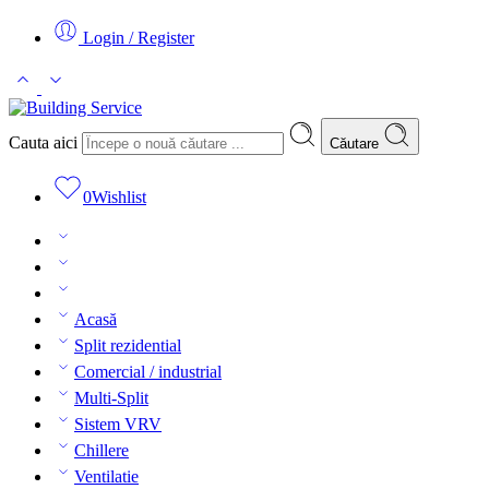
Login / Register
Cauta aici
Căutare
0
Wishlist
Acasă
Split rezidential
Comercial / industrial
Multi-Split
Sistem VRV
Chillere
Ventilatie