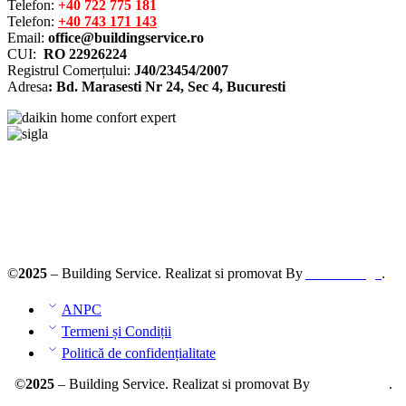
Telefon:
+40 722 775 181
Telefon:
+40 743 171 143
Email:
office@buildingservice.ro
CUI:
RO 22926224
Registrul
Comerțului
:
J40/23454/2007
Adresa
: Bd. Marasesti Nr 24, Sec 4, Bucuresti
Solutionarea online a litigiilor
ANPC – SAL
©
2025
– Building Service. Realizat si promovat By
AllmaDesign
.
ANPC
Termeni și Condiții
Politică de confidențialitate
©
2025
– Building Service. Realizat si promovat By
AllmaDesign
.