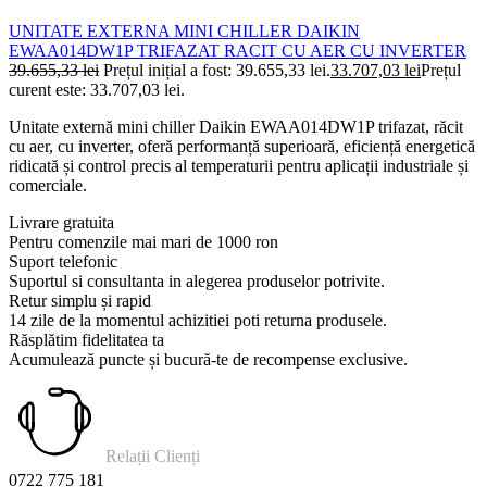
UNITATE EXTERNA MINI CHILLER DAIKIN
EWAA014DW1P TRIFAZAT RACIT CU AER CU INVERTER
39.655,33
lei
Prețul inițial a fost: 39.655,33 lei.
33.707,03
lei
Prețul
curent este: 33.707,03 lei.
Unitate externă mini chiller Daikin EWAA014DW1P trifazat, răcit
cu aer, cu inverter, oferă performanță superioară, eficiență energetică
ridicată și control precis al temperaturii pentru aplicații industriale și
comerciale.
Livrare gratuita
Pentru comenzile mai mari de 1000 ron
Suport telefonic
Suportul si consultanta in alegerea produselor potrivite.
Retur simplu și rapid
14 zile de la momentul achizitiei poti returna produsele.
Răsplătim fidelitatea ta
Acumulează puncte și bucură-te de recompense exclusive.
Relații Clienți
0722 775 181