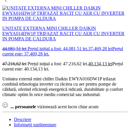
UNITATE EXTERNA MINI CHILLER DAIKIN
EWYA014DW1P TRIFAZAT RACIT CU AER CU INVERTER
IN POMPA DE CALDURA
44.081,51
lei
Prețul inițial a fost: 44.081,51 lei.
37.469,28
lei
Prețul
curent este: 37.469,28 lei.
47.216,62
lei
Prețul inițial a fost: 47.216,62 lei.
40.134,13
lei
Prețul
curent este: 40.134,13 lei.
Unitatea externă mini chiller Daikin EWYA016DW1P trifazat
combină tehnologia inverter cu răcirea cu aer pentru pompe de
căldură, oferind eficiență energetică ridicată, durabilitate și confort
climatic optim în orice mediu comercial sau industrial.
...
persoanele
vizionează acest lucru chiar acum
Descriere
Informații suplimentare