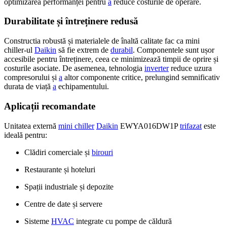
optimizarea performanței pentru
a
reduce costurile de operare.
Durabilitate și întreținere redusă
Constructia robustă și materialele de înaltă calitate fac ca mini
chiller-ul
Daikin
să fie extrem de
durabil
. Componentele sunt ușor
accesibile pentru întreținere, ceea ce minimizează timpii de oprire și
costurile asociate. De asemenea, tehnologia
inverter
reduce uzura
compresorului și
a
altor componente critice, prelungind semnificativ
durata de viață
a
echipamentului.
Aplicații recomandate
Unitatea externă
mini chiller
Daikin
EWYA016DW1P
trifazat
este
ideală pentru:
Clădiri comerciale și
birouri
Restaurante și hoteluri
Spații industriale și depozite
Centre de date și servere
Sisteme
HVAC
integrate cu pompe de căldură