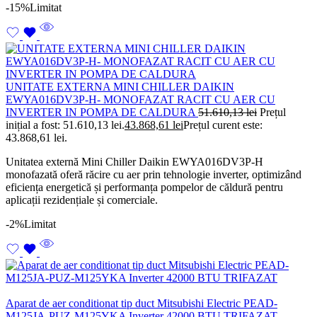
-15%
Limitat
UNITATE EXTERNA MINI CHILLER DAIKIN
EWYA016DV3P-H- MONOFAZAT RACIT CU AER CU
INVERTER IN POMPA DE CALDURA
51.610,13
lei
Prețul
inițial a fost: 51.610,13 lei.
43.868,61
lei
Prețul curent este:
43.868,61 lei.
Unitatea externă Mini Chiller Daikin EWYA016DV3P-H
monofazată oferă răcire cu aer prin tehnologie inverter, optimizând
eficiența energetică și performanța pompelor de căldură pentru
aplicații rezidențiale și comerciale.
-2%
Limitat
Aparat de aer conditionat tip duct Mitsubishi Electric PEAD-
M125JA-PUZ-M125YKA Inverter 42000 BTU TRIFAZAT