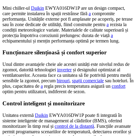
Mini chiller-ul
Daikin
EWYA016DW1P are un design compact,
care permite instalarea în spații restrânse fără
a
compromite
performanța. Unitățile externe pot fi amplasate pe acoperiș, pe terase
sau în zone dedicate de utilități, fiind construite pentru
a
rezista la
condiții meteorologice variate. Materialele de calitate superioară și
protecția împotriva coroziunii prelungesc durata de viață
a
echipamentului și mențin performanța optimă pe termen lung.
Funcționare silențioasă și confort superior
Unul dintre avantajele cheie ale acestei unități este nivelul redus de
zgomot, datorită tehnologiei
inverter
și designului optimizat al
ventilatoarelor. Aceasta face ca unitatea să fie potrivită pentru medii
sensibile la zgomot, precum
birouri
,
spații comerciale
sau hoteluri. În
plus, capacitatea de
a
regla precis temperatura asigură un
confort
optim pentru utilizatori, indiferent de sezon.
Control inteligent și monitorizare
Unitatea externă
Daikin
EWYA016DW1P poate fi integrată în
sisteme inteligente de management al clădirilor (BMS), oferind
monitorizare în timp real și
control de la distanță
. Funcțiile avansate
permit programarea scenariilor de temperatură, detectarea erorilor și