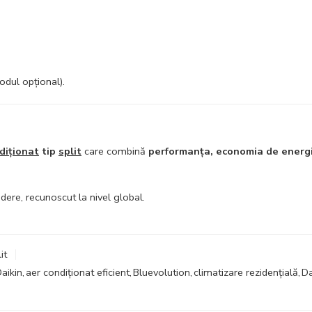
dul opțional).
diționat
tip
split
care combină
performanța, economia de energi
dere, recunoscut la nivel global.
it
aikin
,
aer condiționat eficient
,
Bluevolution
,
climatizare rezidențială
,
Da