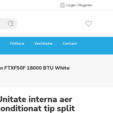
Login / Register
Chillere
Ventilatie
Contact
ution FTXF50F 18000 BTU White
Unitate interna aer
conditionat tip split