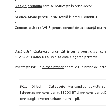
Design premium
care se potrivește în orice decor.
Silence Mode
pentru liniște totală în timpul somnului.
Compatibilitate Wi-Fi
pentru
control de la distanță
(cu mo
Dacă ești în căutarea unei
unități interne pentru
aer con
FTXF50F
18000 BTU
White
este alegerea perfectă.
Investește într-un
climat interior
optim, cu un brand de încre
SKU:
FTXF50F
Categorie:
Aer conditionat Multi-Spl
Etichete:
aer condiționat 18000 BTU
,
aer condiționat D
tehnologie inverter
,
unitate internă split