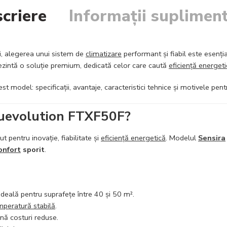
criere
Informații suplimen
ui, alegerea unui sistem de
climatizare
performant și fiabil este esenți
zintă o soluție premium, dedicată celor care caută
eficiență energet
est model: specificații, avantaje, caracteristici tehnice și motivele pen
Bluevolution FTXF50F?
ut pentru inovație, fiabilitate și
eficiență energetică
. Modelul
Sensira
onfort
sporit
.
 ideală pentru suprafețe între 40 și 50 m².
mperatură stabilă
.
nă costuri reduse.