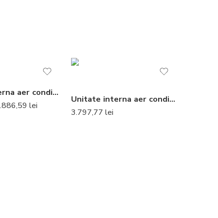
Unitate interna aer conditionat tip duct Mitsubishi Electric SEZ-KD25VAL 9000 BTU
Unitate interna aer conditionat tip split de perete Daikin Stylish Bluevolution FTXA50CW 18000 BTU White
.886,59
lei
3.797,77
lei