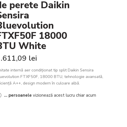
de perete Daikin
Sensira
Bluevolution
FTXF50F 18000
BTU White
1.611,09
lei
itate internă aer condiționat tip split Daikin Sensira
luevolution FTXF50F, 18000 BTU, tehnologie avansată,
iciență A++, design modern în culoare albă.
...
persoanele
vizionează acest lucru chiar acum