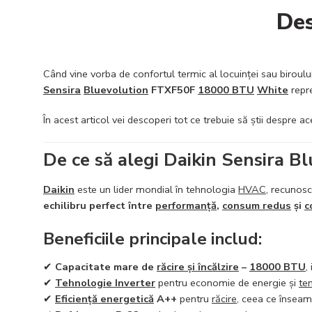
Des
Când vine vorba de confortul termic al locuinței sau biroul
Sensira
Bluevolution
FTXF50F
18000 BTU
White
repre
În acest articol vei descoperi tot ce trebuie să știi despre ac
De ce să alegi Daikin Sensira 
Daikin
este un lider mondial în tehnologia
HVAC
, recunosc
echilibru perfect între
performanță
,
consum redus
și
c
Beneficiile principale includ:
✔
Capacitate mare de
răcire și încălzire
–
18000 BTU
,
✔
Tehnologie Inverter
pentru economie de energie și
te
✔
Eficiență energetică
A++
pentru
răcire
, ceea ce înseam