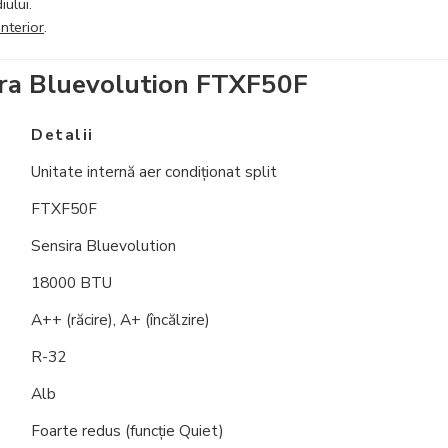
ului.
interior
.
sira Bluevolution FTXF50F
Detalii
Unitate internă
aer condiționat
split
FTXF50F
Sensira
Bluevolution
18000 BTU
A++ (
răcire
), A+ (
încălzire
)
R-32
Alb
Foarte redus (funcție Quiet)