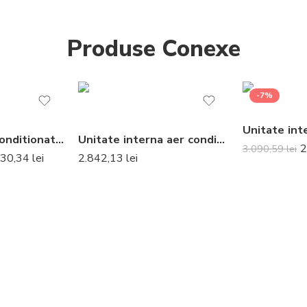
Produse Conexe
-7%
Aparat de aer conditionat tip caseta Gree R32 GUD160T-A-T-GUD160W-NhA-X Inverter 55000 BTU
Unitate interna aer conditionat tip split de perete Daikin Emura Bluevolution FTXJ20AW 7000 BTU White
2
3.090,59
lei
230,34
lei
2.842,13
lei