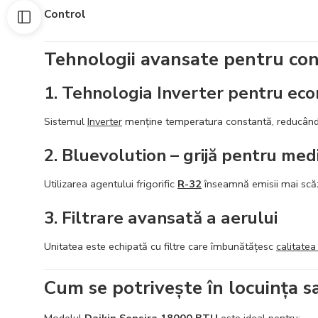
Control
Tehnologii avansate pentru con
1. Tehnologia Inverter pentru eco
Sistemul
Inverter
menține temperatura constantă, reducând
2. Bluevolution – grijă pentru med
Utilizarea agentului frigorific
R-32
înseamnă emisii mai scă
3. Filtrare avansată a aerului
Unitatea este echipată cu filtre care îmbunătățesc
calitatea
Cum se potrivește în locuința s
Modelul
Daikin Sensira
18000 BTU
este ideal pentru: