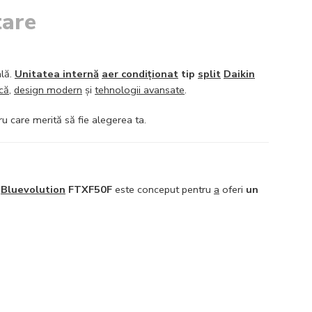
tare
ală.
Unitatea internă
aer condiționat
tip
split
Daikin
ică
,
design modern
și
tehnologii avansate
.
tru care merită să fie alegerea ta.
Bluevolution
FTXF50F
este conceput pentru
a
oferi
un