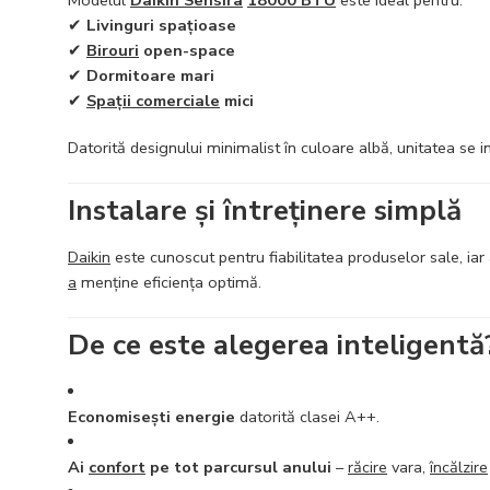
✔
Livinguri spațioase
✔
Birouri
open-space
✔
Dormitoare mari
✔
Spații comerciale
mici
Datorită designului minimalist în culoare albă, unitatea se in
Instalare și întreținere simplă
Daikin
este cunoscut pentru fiabilitatea produselor sale, iar
a
menține eficiența optimă.
De ce este alegerea inteligentă
Economisești energie
datorită clasei A++.
Ai
confort
pe tot parcursul anului
–
răcire
vara,
încălzire