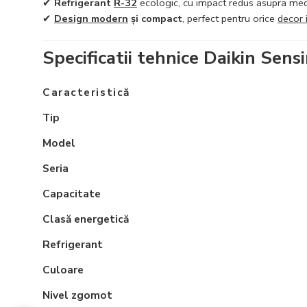
✔
Refrigerant
R-32
ecologic, cu impact redus asupra medi
✔
Design modern
și compact
, perfect pentru orice
decor 
Specificatii tehnice Daikin Sen
Caracteristică
Tip
Model
Seria
Capacitate
Clasă energetică
Refrigerant
Culoare
Nivel zgomot