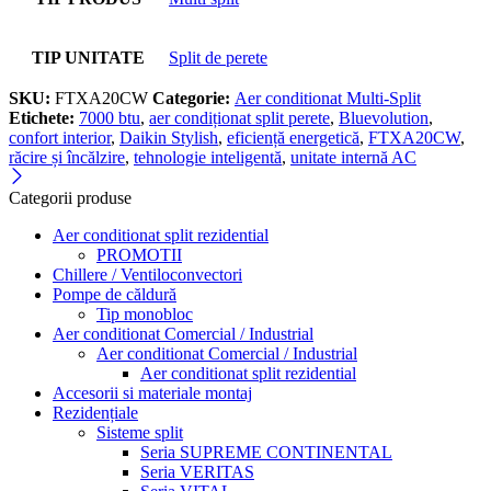
TIP UNITATE
Split de perete
SKU:
FTXA20CW
Categorie:
Aer conditionat Multi-Split
Etichete:
7000 btu
,
aer condiționat split perete
,
Bluevolution
,
confort interior
,
Daikin Stylish
,
eficiență energetică
,
FTXA20CW
,
răcire și încălzire
,
tehnologie inteligentă
,
unitate internă AC
Categorii produse
Aer conditionat split rezidential
PROMOTII
Chillere / Ventiloconvectori
Pompe de căldură
Tip monobloc
Aer conditionat Comercial / Industrial
Aer conditionat Comercial / Industrial
Aer conditionat split rezidential
Accesorii si materiale montaj
Rezidențiale
Sisteme split
Seria SUPREME CONTINENTAL
Seria VERITAS