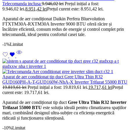
Telecomanda inclusa
9.946,02
lei
Prețul inițial a fost:
9.946,02 lei.
8.951,42
lei
Prețul curent este: 8.951,42 lei.
Aparatul de aer condiționat Daikin Perfera Bluevolution
FTXTM30A-RXTM30A Inverter 9000 BTU oferă răcire și
încălzire eficientă, consum redus de energie și control complet prin
telecomandă, ideal pentru confortul casei tale.
-1%
Limitat
Aparat de aer conditionat tip duct Gree Ultra Thin R32
GUD160PH-A-T-GUD160W-NhA-X Inverter Trifazat 55000 BTU
19.819,61
lei
Prețul inițial a fost: 19.819,61 lei.
19.717,61
lei
Prețul
curent este: 19.717,61 lei.
Aparatul de aer condiționat tip duct
Gree Ultra Thin R32 Inverter
Trifazat 55000 BTU
este soluția ideală pentru climatizarea spațiilor
mari, combinând designul ultra-subțire cu eficiența energetică
ridicată și funcționarea silențioasă.
-10%
Limitat