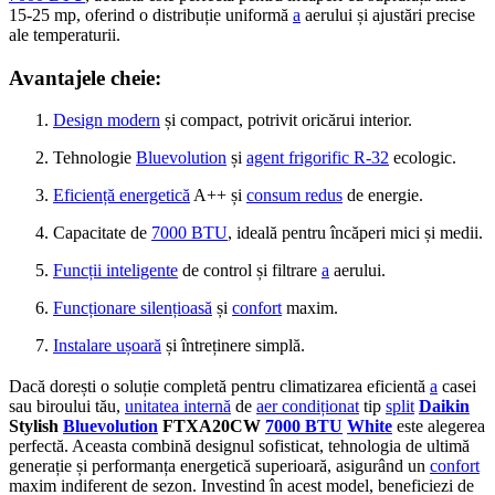
15-25 mp, oferind o distribuție uniformă
a
aerului și ajustări precise
ale temperaturii.
Avantajele cheie:
Design modern
și compact, potrivit oricărui interior.
Tehnologie
Bluevolution
și
agent frigorific R-32
ecologic.
Eficiență energetică
A++ și
consum redus
de energie.
Capacitate de
7000 BTU
, ideală pentru încăperi mici și medii.
Funcții inteligente
de control și filtrare
a
aerului.
Funcționare silențioasă
și
confort
maxim.
Instalare ușoară
și întreținere simplă.
Dacă dorești o soluție completă pentru climatizarea eficientă
a
casei
sau biroului tău,
unitatea internă
de
aer condiționat
tip
split
Daikin
Stylish
Bluevolution
FTXA20CW
7000 BTU
White
este alegerea
perfectă. Aceasta combină designul sofisticat, tehnologia de ultimă
generație și performanța energetică superioară, asigurând un
confort
maxim indiferent de sezon. Investind în acest model, beneficiezi de