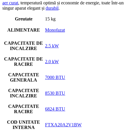
aer curat
, temperatură optimă și economie de energie, toate într-un
singur aparat elegant și
durabil
.
Greutate
15 kg
ALIMENTARE
Monofazat
CAPACITATE DE
2.5 kW
INCALZIRE
CAPACITATE DE
2.0 kW
RACIRE
CAPACITATE
7000 BTU
GENERALA
CAPACITATE
8530 BTU
INCALZIRE
CAPACITATE
6824 BTU
RACIRE
COD UNITATE
FTXA20A2V1BW
INTERNA