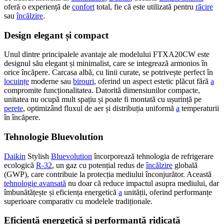
oferă o experiență de
confort
total, fie că este utilizată pentru
răcire
sau
încălzire
.
Design elegant și compact
Unul dintre principalele avantaje ale modelului FTXA20CW este
designul său elegant și minimalist, care se integrează armonios în
orice încăpere. Carcasa albă, cu linii curate, se potrivește perfect în
locuințe
moderne sau
birouri
, oferind un aspect estetic plăcut fără
a
compromite funcționalitatea. Datorită dimensiunilor compacte,
unitatea nu ocupă mult spațiu și poate fi montată cu ușurință pe
perete
, optimizând fluxul de aer și distribuția uniformă
a
temperaturii
în încăpere.
Tehnologie Bluevolution
Daikin
Stylish
Bluevolution
încorporează tehnologia de refrigerare
ecologică
R-32
, un gaz cu potențial redus de
încălzire
globală
(GWP), care contribuie la protecția mediului înconjurător. Această
tehnologie avansată
nu doar că reduce impactul asupra mediului, dar
îmbunătățește și eficiența energetică
a
unității, oferind performanțe
superioare comparativ cu modelele tradiționale.
Eficiență energetică și performanță ridicată