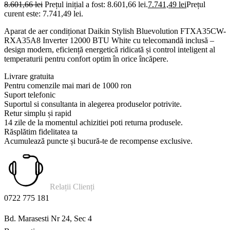
8.601,66
lei
Prețul inițial a fost: 8.601,66 lei.
7.741,49
lei
Prețul
curent este: 7.741,49 lei.
Aparat de aer condiționat Daikin Stylish Bluevolution FTXA35CW-
RXA35A8 Inverter 12000 BTU White cu telecomandă inclusă –
design modern, eficiență energetică ridicată și control inteligent al
temperaturii pentru confort optim în orice încăpere.
Livrare gratuita
Pentru comenzile mai mari de 1000 ron
Suport telefonic
Suportul si consultanta in alegerea produselor potrivite.
Retur simplu și rapid
14 zile de la momentul achizitiei poti returna produsele.
Răsplătim fidelitatea ta
Acumulează puncte și bucură-te de recompense exclusive.
Relații Clienți
0722 775 181
Bd. Marasesti Nr 24, Sec 4