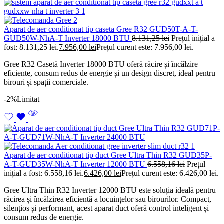
Aparat de aer conditionat tip caseta Gree R32 GUD50T-A-T-
GUD50W-NhA-T Inverter 18000 BTU
8.131,25
lei
Prețul inițial a
fost: 8.131,25 lei.
7.956,00
lei
Prețul curent este: 7.956,00 lei.
Gree R32 Casetă Inverter 18000 BTU oferă răcire și încălzire
eficiente, consum redus de energie și un design discret, ideal pentru
birouri și spații comerciale.
-2%
Limitat
Aparat de aer conditionat tip duct Gree Ultra Thin R32 GUD35P-
A-T-GUD35W-NhA-T Inverter 12000 BTU
6.558,16
lei
Prețul
inițial a fost: 6.558,16 lei.
6.426,00
lei
Prețul curent este: 6.426,00 lei.
Gree Ultra Thin R32 Inverter 12000 BTU este soluția ideală pentru
răcirea și încălzirea eficientă a locuințelor sau birourilor. Compact,
silențios și performant, acest aparat duct oferă control inteligent și
consum redus de energie.