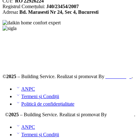
CUI:
RO 22926224
Registrul
Comerțului
:
J40/23454/2007
Adresa
: Bd. Marasesti Nr 24, Sec 4, Bucuresti
Solutionarea online a litigiilor
ANPC – SAL
©
2025
– Building Service. Realizat si promovat By
AllmaDesign
.
ANPC
Termeni și Condiții
Politică de confidențialitate
©
2025
– Building Service. Realizat si promovat By
AllmaDesign
.
ANPC
Termeni și Condiții