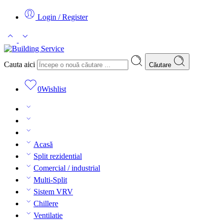
Login / Register
Cauta aici
Căutare
0
Wishlist
Acasă
Split rezidential
Comercial / industrial
Multi-Split
Sistem VRV
Chillere
Ventilatie