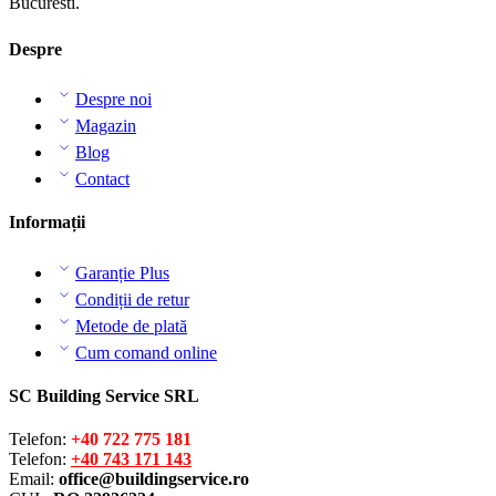
Bucuresti.
Despre
Despre noi
Magazin
Blog
Contact
Informații
Garanție Plus
Condiții de retur
Metode de plată
Cum comand online
SC Building Service SRL
Telefon:
+40 722 775 181
Telefon:
+40 743 171 143
Email:
office@buildingservice.ro