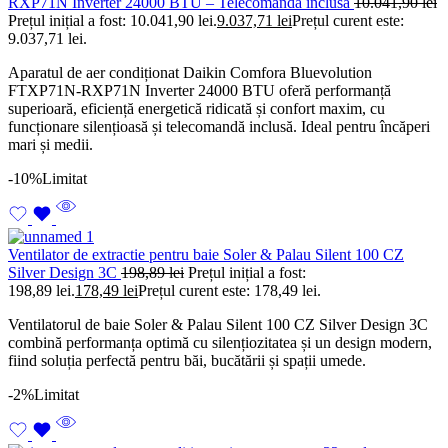
RXP71N Inverter 24000 BTU – Telecomanda inclusa
10.041,90
lei
Prețul inițial a fost: 10.041,90 lei.
9.037,71
lei
Prețul curent este:
9.037,71 lei.
Aparatul de aer condiționat Daikin Comfora Bluevolution
FTXP71N-RXP71N Inverter 24000 BTU oferă performanță
superioară, eficiență energetică ridicată și confort maxim, cu
funcționare silențioasă și telecomandă inclusă. Ideal pentru încăperi
mari și medii.
-10%
Limitat
Ventilator de extractie pentru baie Soler & Palau Silent 100 CZ
Silver Design 3C
198,89
lei
Prețul inițial a fost:
198,89 lei.
178,49
lei
Prețul curent este: 178,49 lei.
Ventilatorul de baie Soler & Palau Silent 100 CZ Silver Design 3C
combină performanța optimă cu silențiozitatea și un design modern,
fiind soluția perfectă pentru băi, bucătării și spații umede.
-2%
Limitat