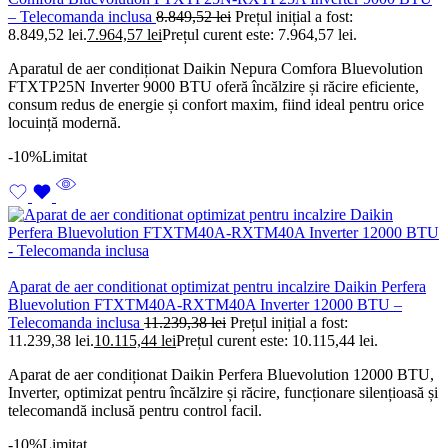
– Telecomanda inclusa
8.849,52
lei
Prețul inițial a fost:
8.849,52 lei.
7.964,57
lei
Prețul curent este: 7.964,57 lei.
Aparatul de aer condiționat Daikin Nepura Comfora Bluevolution
FTXTP25N Inverter 9000 BTU oferă încălzire și răcire eficiente,
consum redus de energie și confort maxim, fiind ideal pentru orice
locuință modernă.
-10%
Limitat
Aparat de aer conditionat optimizat pentru incalzire Daikin Perfera
Bluevolution FTXTM40A-RXTM40A Inverter 12000 BTU –
Telecomanda inclusa
11.239,38
lei
Prețul inițial a fost:
11.239,38 lei.
10.115,44
lei
Prețul curent este: 10.115,44 lei.
Aparat de aer condiționat Daikin Perfera Bluevolution 12000 BTU,
Inverter, optimizat pentru încălzire și răcire, funcționare silențioasă și
telecomandă inclusă pentru control facil.
-10%
Limitat