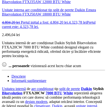
Unitate interna aer conditionat tip split de perete Daikin Emura
Bluevolution FTXJ50AW 18000 BTU White
4.804,20
lei
Prețul inițial a fost: 4.804,20 lei.
4.323,78
lei
Prețul
curent este: 4.323,78 lei.
2.496,04
lei
Unitatea internă de aer condiționat Daikin Stylish Bluevolution
FTXA20CW 7000 BTU White combină designul elegant cu
performanța energetică ridicată, oferind răcire și încălzire eficiente
pentru locuința ta.
...
persoanele
vizionează acest lucru chiar acum
Descriere
Informații suplimentare
Unitatea internă
de
aer condiționat
tip
split de perete
Daikin
Stylish
Bluevolution
FTXA20CW
7000 BTU
White
reprezintă alegerea
ideală pentru cei care doresc să combine performanța tehnologică
avansată cu un
design modern
, adaptat oricărui interior. Concepută
de liderul mondial în
climatizare
,
Daikin
, această
unitate internă