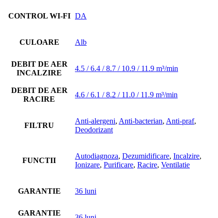
CONTROL WI-FI
DA
CULOARE
Alb
DEBIT DE AER
4.5 / 6.4 / 8.7 / 10.9 / 11.9 m³/min
INCALZIRE
DEBIT DE AER
4.6 / 6.1 / 8.2 / 11.0 / 11.9 m³/min
RACIRE
Anti-alergeni
,
Anti-bacterian
,
Anti-praf
,
FILTRU
Deodorizant
Autodiagnoza
,
Dezumidificare
,
Incalzire
,
FUNCTII
Ionizare
,
Purificare
,
Racire
,
Ventilatie
GARANTIE
36 luni
GARANTIE
36 luni