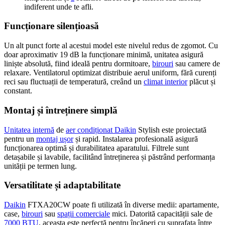
indiferent unde te afli.
Funcționare silențioasă
Un alt punct forte al acestui model este nivelul redus de zgomot. Cu
doar aproximativ 19 dB la funcționare minimă, unitatea asigură
liniște absolută, fiind ideală pentru dormitoare,
birouri
sau camere de
relaxare. Ventilatorul optimizat distribuie aerul uniform, fără curenți
reci sau fluctuații de temperatură, creând un
climat interior
plăcut și
constant.
Montaj și întreținere simplă
Unitatea internă
de
aer condiționat Daikin
Stylish este proiectată
pentru un
montaj ușor
și rapid. Instalarea profesională asigură
funcționarea optimă și durabilitatea aparatului. Filtrele sunt
detașabile și lavabile, facilitând întreținerea și păstrând performanța
unității pe termen lung.
Versatilitate și adaptabilitate
Daikin
FTXA20CW poate fi utilizată în diverse medii: apartamente,
case,
birouri
sau
spații comerciale
mici. Datorită capacității sale de
7000 BTU
, aceasta este perfectă pentru încăperi cu suprafața între