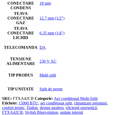
CONECTARE
18 mm
CONDENS
TEAVA
CONECTARE
12.7 mm (1/2")
GAZ
TEAVA
CONECTARE
6.35 mm (1/4")
LICHID
TELECOMANDA
DA
TENSIUNE
230 V AC
ALIMENTARE
TIP PRODUS
Multi split
TIP UNITATE
Split de perete
SKU:
FTXA42CB
Categorie:
Aer conditionat Multi-Split
Etichete:
15000 BTU
,
aer condiționat split
,
climatizare premium
,
confort termic
,
Daikin
,
design modern
,
eficiență energetică
,
FTXA42CB
,
Stylish Bluevolution
,
unitate internă