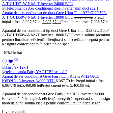
Aparat de aer conditionat tip duct Gree Ultra Thin R32 GUD50P-
A-T-GUD50W-NhA-T Inverter 18000 BTU
8.087,57
lei
Prețul
inițial a fost: 8.087,57 lei.
7.985,57
lei
Prețul curent este: 7.985,57 lei.
Aparatul de aer condiționat tip duct Gree Ultra Thin R32 GUD50P-
A-T-GUD50W-NhA-T Inverter 18000 BTU este o soluție premium
pentru climatizare eficientă, silențioasă și discretă, concepută pentru
a asigura confort optim în orice tip de spațiu.
-10%
Limitat
Aparat de aer conditionat Gree Fairy Lclh R32 GWH24ACE-
K6DNA1A Inverter 24000 BTU
6.067,79
lei
Prețul inițial a fost:
6.067,79 lei.
5.460,98
lei
Prețul curent este: 5.460,98 lei.
Aparatul de aer condiționat Gree Fairy Lclh R32 Inverter 24000
BTU oferă răcire rapidă, eficiență energetică superioară și un design
modern, fiind soluția ideală pentru confortul tău în orice sezon.
Livrare gratuita