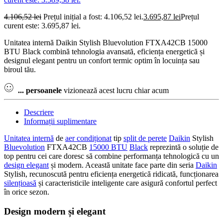
4.106,52
lei
Prețul inițial a fost: 4.106,52 lei.
3.695,87
lei
Prețul
curent este: 3.695,87 lei.
Unitatea internă Daikin Stylish Bluevolution FTXA42CB 15000
BTU Black combină tehnologia avansată, eficiența energetică și
designul elegant pentru un confort termic optim în locuința sau
biroul tău.
...
persoanele
vizionează acest lucru chiar acum
Descriere
Informații suplimentare
Unitatea internă
de
aer condiționat
tip
split de perete
Daikin
Stylish
Bluevolution
FTXA42CB
15000 BTU
Black
reprezintă o soluție de
top pentru cei care doresc să combine performanța tehnologică cu un
design elegant
și modern. Această unitate face parte din seria
Daikin
Stylish, recunoscută pentru eficiența energetică ridicată, funcționarea
silențioasă
și caracteristicile inteligente care asigură confortul perfect
în orice sezon.
Design modern și elegant