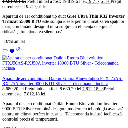
19.819,61
lei
Prețul inițial a fost: 19.819,61 lei.
19.717,61
lei
Prețul
curent este: 19.717,61 lei.
Aparatul de aer condiționat tip duct
Gree Ultra Thin R32 Inverter
Trifazat 55000 BTU
este soluția ideală pentru climatizarea spațiilor
mari, combinând designul ultra-subțire cu eficiența energetică
ridicată și funcționarea silențioasă.
-10%
Limitat
Aparat de aer conditionat Daikin Emura Bluevolution FTXJ25AS-
RXJ25A Inverter 9000 BTU Silver – Telecomanda inclusa
8.680,20
lei
Prețul inițial a fost: 8.680,20 lei.
7.812,18
lei
Prețul
curent este: 7.812,18 lei.
Aparatul de aer condiționat Daikin Emura Bluevolution Inverter
9000 BTU Silver combină designul modern cu tehnologia avansată
pentru un climat perfect în casa ta. Telecomanda inclusă facilitează
controlul precis al temperaturii.