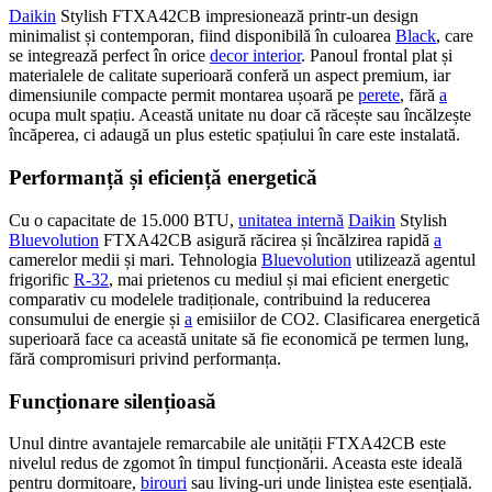
Daikin
Stylish FTXA42CB impresionează printr-un design
minimalist și contemporan, fiind disponibilă în culoarea
Black
, care
se integrează perfect în orice
decor interior
. Panoul frontal plat și
materialele de calitate superioară conferă un aspect premium, iar
dimensiunile compacte permit montarea ușoară pe
perete
, fără
a
ocupa mult spațiu. Această unitate nu doar că răcește sau încălzește
încăperea, ci adaugă un plus estetic spațiului în care este instalată.
Performanță și eficiență energetică
Cu o capacitate de 15.000 BTU,
unitatea internă
Daikin
Stylish
Bluevolution
FTXA42CB asigură răcirea și încălzirea rapidă
a
camerelor medii și mari. Tehnologia
Bluevolution
utilizează agentul
frigorific
R-32
, mai prietenos cu mediul și mai eficient energetic
comparativ cu modelele tradiționale, contribuind la reducerea
consumului de energie și
a
emisiilor de CO2. Clasificarea energetică
superioară face ca această unitate să fie economică pe termen lung,
fără compromisuri privind performanța.
Funcționare silențioasă
Unul dintre avantajele remarcabile ale unității FTXA42CB este
nivelul redus de zgomot în timpul funcționării. Aceasta este ideală
pentru dormitoare,
birouri
sau living-uri unde liniștea este esențială.