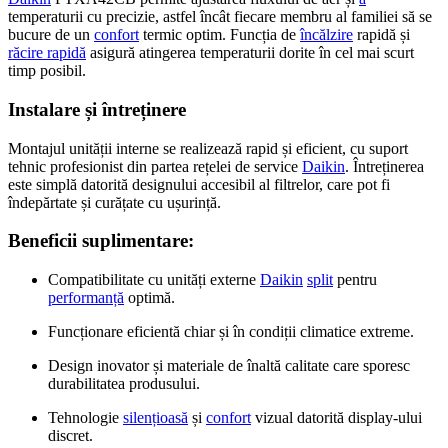
temperaturii cu precizie, astfel încât fiecare membru al familiei să se
bucure de un
confort
termic optim. Funcția de
încălzire
rapidă și
răcire rapidă
asigură atingerea temperaturii dorite în cel mai scurt
timp posibil.
Instalare și întreținere
Montajul unității interne se realizează rapid și eficient, cu suport
tehnic profesionist din partea rețelei de service
Daikin
. Întreținerea
este simplă datorită designului accesibil al filtrelor, care pot fi
îndepărtate și curățate cu ușurință.
Beneficii suplimentare:
Compatibilitate cu unități externe
Daikin
split
pentru
performanță
optimă.
Funcționare eficientă chiar și în condiții climatice extreme.
Design inovator și materiale de înaltă calitate care sporesc
durabilitatea produsului.
Tehnologie
silențioasă
și
confort
vizual datorită display-ului
discret.