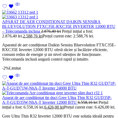
APARAT DE AER CONDITIONAT DAIKIN SENSIRA
BLUEVOLUTION FTXC35E-RXC35E INVERTER 12000 BTU
– Telecomanda inclusa
2.876,40
lei
Prețul inițial a fost:
2.876,40 lei.
2.588,76
lei
Prețul curent este: 2.588,76 lei.
Aparatul de aer condiționat Daikin Sensira Bluevolution FTXC35E-
RXC35E Inverter 12000 BTU oferă răcire și încălzire eficiente,
consum redus de energie și un nivel silențios de funcționare.
Telecomanda inclusă asigură control rapid și intuitiv.
-2%
Limitat
Aparat de aer conditionat tip duct Gree Ultra Thin R32 GUD35P-
A-T-GUD35W-NhA-T Inverter 12000 BTU
6.558,16
lei
Prețul
inițial a fost: 6.558,16 lei.
6.426,00
lei
Prețul curent este: 6.426,00 lei.
Gree Ultra Thin R32 Inverter 12000 BTU este soluția ideală pentru