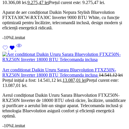
10.306,08 lei.
9.275,47
lei
Prețul curent este: 9.275,47 lei.
Aparat de aer condiționat Daikin Nepura Stylish Bluevolution
FTXTA30CW-RXTA30C Inverter 9000 BTU White, cu funcție
optimizată pentru încălzire, telecomandă inclusă, design modern și
eficiență energetică ridicată.
-10%
Limitat
Aer conditionat Daikin Ururu Sarara Bluevolution FTXZ50N-
RXZ50N Inverter 18000 BTU Telecomanda inclusa
14.541,12
lei
Prețul inițial a fost: 14.541,12 lei.
13.087,01
lei
Prețul curent este:
13.087,01 lei.
Aerul condiționat Daikin Ururu Sarara Bluevolution FTXZ50N-
RXZ50N Inverter de 18000 BTU oferă răcire, încălzire, umidificare
și purificare a aerului într-un singur aparat. Telecomanda inclusă și
tehnologia Bluevolution asigură confort și eficiență energetică
optimă.
-10%
Limitat