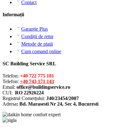
Contact
Informații
Garanție Plus
Condiții de retur
Metode de plată
Cum comand online
SC Building Service SRL
Telefon:
+40 722 775 181
Telefon:
+40 743 171 143
Email:
office@buildingservice.ro
CUI:
RO 22926224
Registrul
Comerțului
:
J40/23454/2007
Adresa
: Bd. Marasesti Nr 24, Sec 4, Bucuresti
Solutionarea online a litigiilor