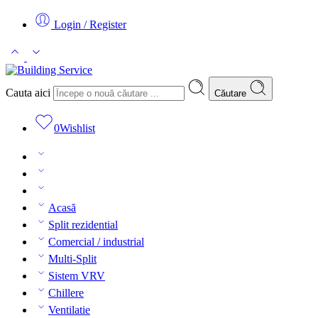
Login / Register
Cauta aici
Căutare
0
Wishlist
Acasă
Split rezidential
Comercial / industrial
Multi-Split
Sistem VRV
Chillere
Ventilatie