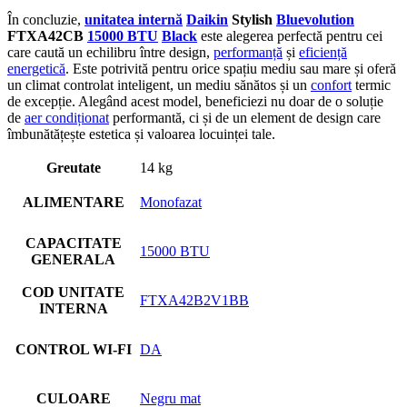
În concluzie,
unitatea internă
Daikin
Stylish
Bluevolution
FTXA42CB
15000 BTU
Black
este alegerea perfectă pentru cei
care caută un echilibru între design,
performanță
și
eficiență
energetică
. Este potrivită pentru orice spațiu mediu sau mare și oferă
un climat controlat inteligent, un mediu sănătos și un
confort
termic
de excepție. Alegând acest model, beneficiezi nu doar de o soluție
de
aer condiționat
performantă, ci și de un element de design care
îmbunătățește estetica și valoarea locuinței tale.
Greutate
14 kg
ALIMENTARE
Monofazat
CAPACITATE
15000 BTU
GENERALA
COD UNITATE
FTXA42B2V1BB
INTERNA
CONTROL WI-FI
DA
CULOARE
Negru mat