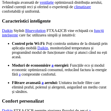
Tehnologia avansată de
ventilație
optimizează distribuția aerului,
evitând curenții reci și oferind o experiență de
climatizare
confortabilă și uniformă.
Caracteristici inteligente
Daikin
Stylish
Bluevolution
FTXA42CB vine echipată cu
funcții
inteligente
care fac utilizarea simplă și intuitivă:
Control prin Wi-Fi:
Poți controla unitatea de la distanță prin
aplicația mobilă
Daikin
, monitorizând temperatura și
programând modul de funcționare chiar și atunci când nu ești
acasă.
Moduri de economisire
a
energiei:
Funcțiile eco și modul
economic optimizează consumul, reducând factura la energie
fără
a
compromite confortul.
Filtrare avansată
a
aerului:
Unitatea include filtre care
elimină praful, polenul și alergenii, asigurând un mediu curat
și sănătos.
Confort personalizat
Daikin
FTXA42CB permite ajustarea fluxului de aer și
a