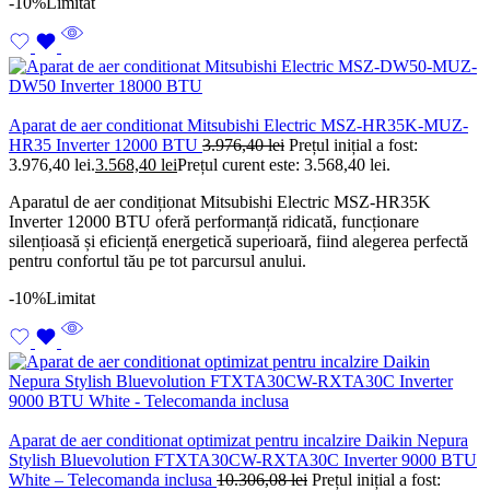
-10%
Limitat
Aparat de aer conditionat Mitsubishi Electric MSZ-HR35K-MUZ-
HR35 Inverter 12000 BTU
3.976,40
lei
Prețul inițial a fost:
3.976,40 lei.
3.568,40
lei
Prețul curent este: 3.568,40 lei.
Aparatul de aer condiționat Mitsubishi Electric MSZ-HR35K
Inverter 12000 BTU oferă performanță ridicată, funcționare
silențioasă și eficiență energetică superioară, fiind alegerea perfectă
pentru confortul tău pe tot parcursul anului.
-10%
Limitat
Aparat de aer conditionat optimizat pentru incalzire Daikin Nepura
Stylish Bluevolution FTXTA30CW-RXTA30C Inverter 9000 BTU
White – Telecomanda inclusa
10.306,08
lei
Prețul inițial a fost: