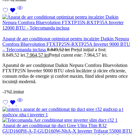
Aparat de aer conditionat optimizat pentru incalzire Daikin Nepura
Comfora Bluevolution FTXTP25N-RXTP25A Inverter 9000 BTU
– Telecomanda inclusa
8.849,52
lei
Prețul inițial a fost:
8.849,52 lei.
7.964,57
lei
Prețul curent este: 7.964,57 lei.
Aparatul de aer condiționat Daikin Nepura Comfora Bluevolution
FTXTP25N Inverter 9000 BTU oferă încălzire și răcire eficiente,
consum redus de energie și confort maxim, fiind ideal pentru orice
locuință modernă.
-1%
Limitat
Aparat de aer conditionat tip duct Gree Ultra Thin R32
GUD160PH-A-T-GUD160W-NhA-X Inverter Trifazat 55000 BTU