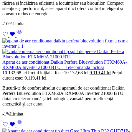
răcirea și încălzirea eficientă a locuințelor sau birourilor. Compact,
silențios și performant, acest aparat duct oferă control inteligent și
consum redus de energie.
-10%
Limitat
Aparat de aer conditionat Daikin Perfera Bluevolution FTXM60A-
RXM60A Inverter 21000 BTU – Telecomanda inclusa
10.132,68
lei
Prețul inițial a fost: 10.132,68 lei.
9.119,41
lei
Prețul
curent este: 9.119,41 lei.
Bucură-te de confort absolut cu aparatul de aer condiționat Daikin
Perfera Bluevolution FTXM60A-RXM60A Inverter 21000 BTU,
dotat cu telecomandă și tehnologie avansată pentru eficiență
energetică și aer curat.
-1%
Limitat