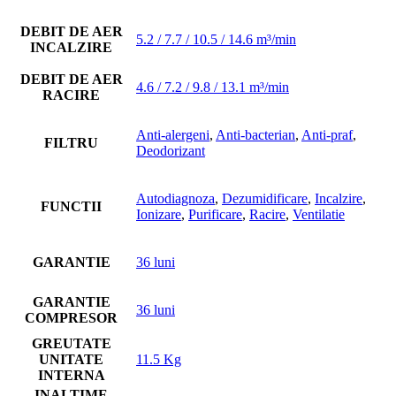
DEBIT DE AER
5.2 / 7.7 / 10.5 / 14.6 m³/min
INCALZIRE
DEBIT DE AER
4.6 / 7.2 / 9.8 / 13.1 m³/min
RACIRE
Anti-alergeni
,
Anti-bacterian
,
Anti-praf
,
FILTRU
Deodorizant
Autodiagnoza
,
Dezumidificare
,
Incalzire
,
FUNCTII
Ionizare
,
Purificare
,
Racire
,
Ventilatie
GARANTIE
36 luni
GARANTIE
36 luni
COMPRESOR
GREUTATE
UNITATE
11.5 Kg
INTERNA
INALTIME