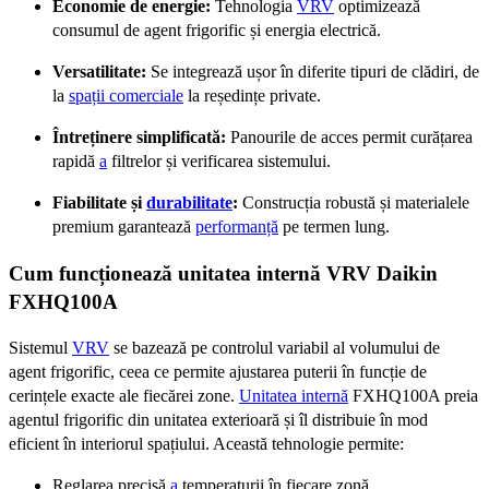
Economie de energie:
Tehnologia
VRV
optimizează
consumul de agent frigorific și energia electrică.
Versatilitate:
Se integrează ușor în diferite tipuri de clădiri, de
la
spații comerciale
la reședințe private.
Întreținere simplificată:
Panourile de acces permit curățarea
rapidă
a
filtrelor și verificarea sistemului.
Fiabilitate și
durabilitate
:
Construcția robustă și materialele
premium garantează
performanță
pe termen lung.
Cum funcționează unitatea internă VRV Daikin
FXHQ100A
Sistemul
VRV
se bazează pe controlul variabil al volumului de
agent frigorific, ceea ce permite ajustarea puterii în funcție de
cerințele exacte ale fiecărei zone.
Unitatea internă
FXHQ100A preia
agentul frigorific din unitatea exterioară și îl distribuie în mod
eficient în interiorul spațiului. Această tehnologie permite:
Reglarea precisă
a
temperaturii în fiecare zonă.