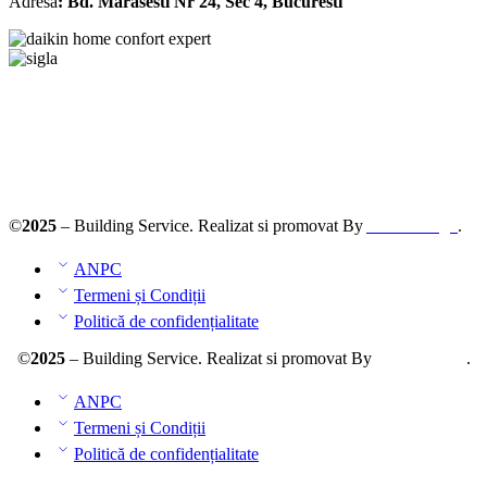
Adresa
: Bd. Marasesti Nr 24, Sec 4, Bucuresti
Solutionarea online a litigiilor
ANPC – SAL
©
2025
– Building Service. Realizat si promovat By
AllmaDesign
.
ANPC
Termeni și Condiții
Politică de confidențialitate
©
2025
– Building Service. Realizat si promovat By
AllmaDesign
.
ANPC
Termeni și Condiții
Politică de confidențialitate