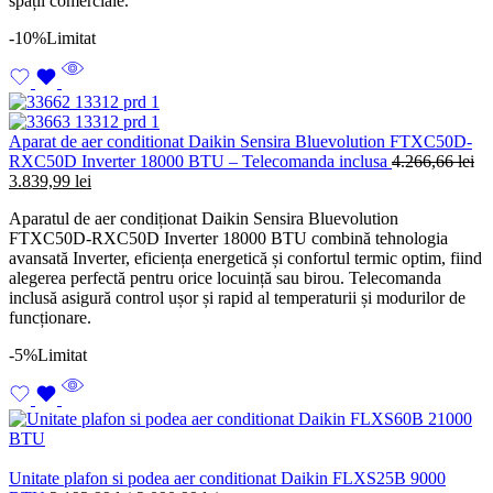
spații comerciale.
-10%
Limitat
Aparat de aer conditionat Daikin Sensira Bluevolution FTXC50D-
RXC50D Inverter 18000 BTU – Telecomanda inclusa
4.266,66
lei
Prețul
Prețul
3.839,99
lei
inițial
curent
Aparatul de aer condiționat Daikin Sensira Bluevolution
a
este:
FTXC50D-RXC50D Inverter 18000 BTU combină tehnologia
fost:
3.839,99 lei.
avansată Inverter, eficiența energetică și confortul termic optim, fiind
4.266,66 lei.
alegerea perfectă pentru orice locuință sau birou. Telecomanda
inclusă asigură control ușor și rapid al temperaturii și modurilor de
funcționare.
-5%
Limitat
Unitate plafon si podea aer conditionat Daikin FLXS25B 9000