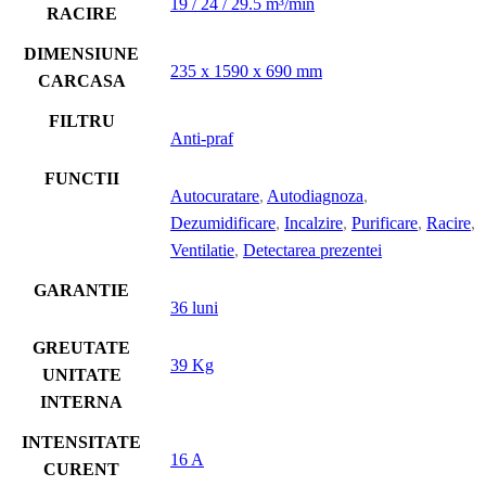
19 / 24 / 29.5 m³/min
RACIRE
DIMENSIUNE
235 x 1590 x 690 mm
CARCASA
FILTRU
Anti-praf
FUNCTII
Autocuratare
,
Autodiagnoza
,
Dezumidificare
,
Incalzire
,
Purificare
,
Racire
,
Ventilatie
,
Detectarea prezentei
GARANTIE
36 luni
GREUTATE
39 Kg
UNITATE
INTERNA
INTENSITATE
16 A
CURENT