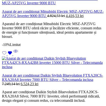
Aparat de aer conditionat Mitsubishi Electric MSZ-AP25VG-MUZ-
Prețul
Prețul
AP25VG Inverter 9000 BTU
4.824,53
lei
4.416,53
lei
inițial
curent
Aparatul de aer condiționat Mitsubishi Electric MSZ-AP25VG
a
este:
Inverter 9000 BTU oferă răcire și încălzire eficiente, consum redus
fost:
4.416,53 lei.
de energie și funcționare silențioasă, ideal pentru apartamente și
4.824,53 lei.
birouri.
-10%
Limitat
Aparat de aer conditionat Daikin Stylish Bluevolution FTXA20CS-
RXA20A8 Inverter 7000 BTU Silver – Telecomanda inclusa
Prețul
Prețul
7.249,14
lei
6.524,23
lei
inițial
curent
Aparat aer condiționat Daikin Stylish Bluevolution FTXA20CS-
a
este:
RXA20A8 Silver, 7000 BTU Inverter, oferă performanță ridicată,
fost:
6.524,23 lei.
design elegant și consum redus, cu telecomandă inclusă.
7.249,14 lei.