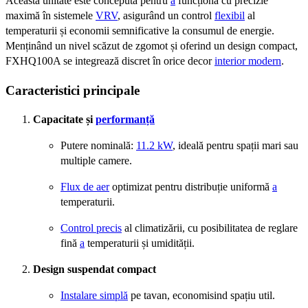
Această unitate este concepută pentru
a
funcționa cu precizie
maximă în sistemele
VRV
, asigurând un control
flexibil
al
temperaturii și economii semnificative la consumul de energie.
Menținând un nivel scăzut de zgomot și oferind un design compact,
FXHQ100A se integrează discret în orice decor
interior modern
.
Caracteristici principale
Capacitate și
performanță
Putere nominală:
11.2 kW
, ideală pentru spații mari sau
multiple camere.
Flux de aer
optimizat pentru distribuție uniformă
a
temperaturii.
Control precis
al climatizării, cu posibilitatea de reglare
fină
a
temperaturii și umidității.
Design suspendat compact
Instalare simplă
pe tavan, economisind spațiu util.