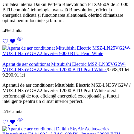
Unitatea internă Daikin Perfera Bluevolution FTXM60A de 21000
a
este:
BTU combină tehnologia avansată Bluevolution, eficiența
fost:
3.353,4
energetică ridicată și funcționarea silențioasă, oferind climatizare
3.726,06 lei.
optimă pentru locuințe și birouri.
-4%
Limitat
Aparat de aer conditionat Mitsubishi Electric MSZ-LN35VG2W-
MUZ-LN35VGHZ2 Inverter 12000 BTU Pearl White
9.698,91
lei
Prețul
Prețul
9.290,91
lei
inițial
curent
Aparatul de aer condiționat Mitsubishi Electric MSZ-LN35VG2W /
a
este:
MUZ-LN35VGHZ2 Inverter 12000 BTU Pearl White oferă
fost:
9.290,91 lei.
performanță de top, eficiență energetică excepțională și funcții
9.698,91 lei.
inteligente pentru un climat interior perfect.
-5%
Limitat