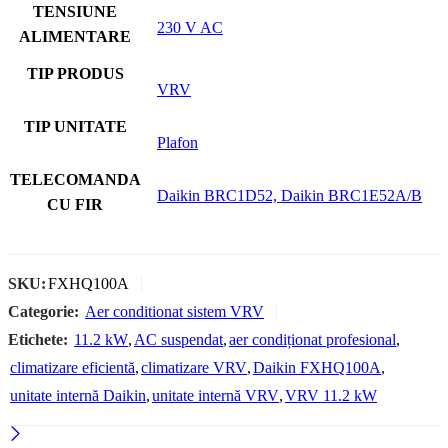
TENSIUNE
230 V AC
ALIMENTARE
TIP PRODUS
VRV
TIP UNITATE
Plafon
TELECOMANDA
Daikin BRC1D52, Daikin BRC1E52A/B
CU FIR
SKU:
FXHQ100A
Categorie:
Aer conditionat sistem VRV
Etichete:
11.2 kW
,
AC suspendat
,
aer condiționat profesional
,
climatizare eficientă
,
climatizare VRV
,
Daikin FXHQ100A
,
unitate internă Daikin
,
unitate internă VRV
,
VRV 11.2 kW