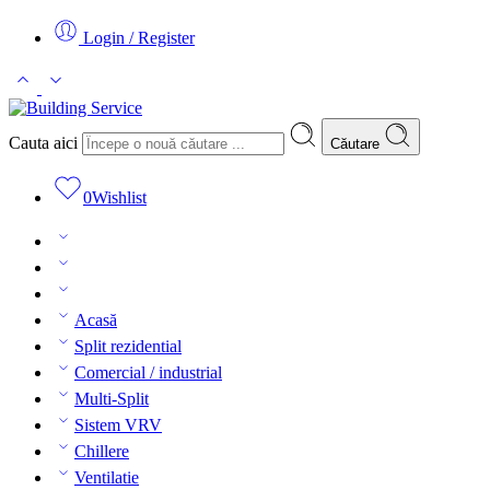
Login / Register
Cauta aici
Căutare
0
Wishlist
Acasă
Split rezidential
Comercial / industrial
Multi-Split
Sistem VRV
Chillere
Ventilatie