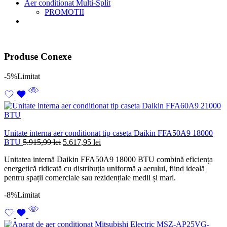
Aer conditionat Multi-Split
PROMOTII
Produse Conexe
-5%
Limitat
Unitate interna aer conditionat tip caseta Daikin FFA50A9 18000
Prețul
Prețul
BTU
5.915,99
lei
5.617,95
lei
inițial
curent
Unitatea internă Daikin FFA50A9 18000 BTU combină eficiența
a
este:
energetică ridicată cu distribuția uniformă a aerului, fiind ideală
fost:
5.617,95 lei.
pentru spații comerciale sau rezidențiale medii și mari.
5.915,99 lei.
-8%
Limitat