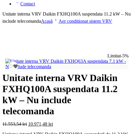
Contact
Unitate interna VRV Daikin FXHQ100A suspendata 11.2 kW – Nu
include telecomanda
Acasă
Aer conditionat sistem VRV
Limitat
-5%
Unitate interna VRV Daikin
FXHQ100A suspendata 11.2
kW – Nu include
telecomanda
Prețul
Prețul
11.553,54
lei
10.971,48
lei
inițial
curent