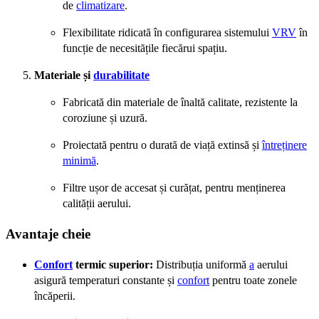
de
climatizare
.
Flexibilitate ridicată în configurarea sistemului
VRV
în
funcție de necesitățile fiecărui spațiu.
Materiale și
durabilitate
Fabricată din materiale de înaltă calitate, rezistente la
coroziune și uzură.
Proiectată pentru o durată de viață extinsă și
întreținere
minimă
.
Filtre ușor de accesat și curățat, pentru menținerea
calității aerului.
Avantaje cheie
Confort
termic superior:
Distribuția uniformă
a
aerului
asigură temperaturi constante și
confort
pentru toate zonele
încăperii.