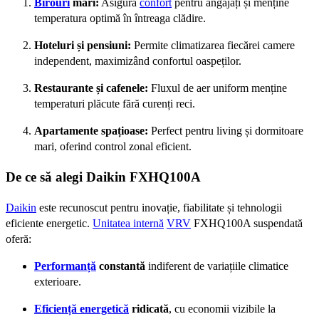
Birouri
mari:
Asigură
confort
pentru angajați și menține
temperatura optimă în întreaga clădire.
Hoteluri și pensiuni:
Permite climatizarea fiecărei camere
independent, maximizând confortul oaspeților.
Restaurante și cafenele:
Fluxul de aer uniform menține
temperaturi plăcute fără curenți reci.
Apartamente spațioase:
Perfect pentru living și dormitoare
mari, oferind control zonal eficient.
De ce să alegi Daikin FXHQ100A
Daikin
este recunoscut pentru inovație, fiabilitate și tehnologii
eficiente energetic.
Unitatea internă
VRV
FXHQ100A suspendată
oferă:
Performanță
constantă
indiferent de variațiile climatice
exterioare.
Eficiență energetică
ridicată
, cu economii vizibile la