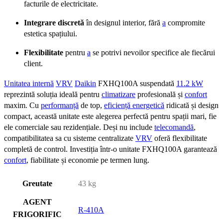
facturile de electricitate.
Integrare discretă
în designul interior, fără
a
compromite
estetica spațiului.
Flexibilitate
pentru
a
se potrivi nevoilor specifice ale fiecărui
client.
Unitatea internă
VRV
Daikin
FXHQ100A suspendată
11.2 kW
reprezintă soluția ideală pentru
climatizare
profesională și
confort
maxim. Cu
performanță
de top,
eficiență energetică
ridicată și design
compact, această unitate este alegerea perfectă pentru spații mari, fie
ele comerciale sau rezidențiale. Deși nu include
telecomandă
,
compatibilitatea sa cu sisteme centralizate
VRV
oferă flexibilitate
completă de control. Investiția într-o unitate FXHQ100A garantează
confort
, fiabilitate și economie pe termen lung.
Greutate
43 kg
AGENT
R-410A
FRIGORIFIC