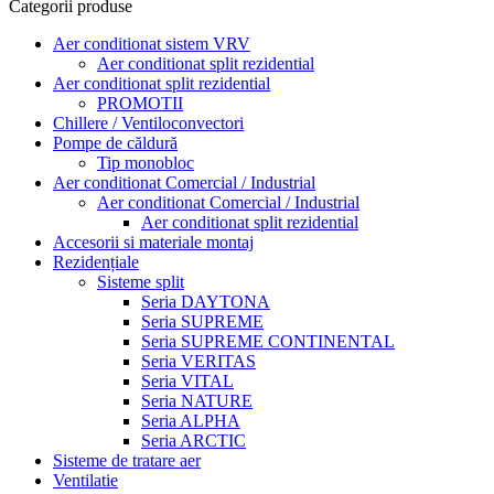
Categorii produse
Aer conditionat sistem VRV
Aer conditionat split rezidential
Aer conditionat split rezidential
PROMOTII
Chillere / Ventiloconvectori
Pompe de căldură
Tip monobloc
Aer conditionat Comercial / Industrial
Aer conditionat Comercial / Industrial
Aer conditionat split rezidential
Accesorii si materiale montaj
Rezidențiale
Sisteme split
Seria DAYTONA
Seria SUPREME
Seria SUPREME CONTINENTAL
Seria VERITAS
Seria VITAL
Seria NATURE
Seria ALPHA
Seria ARCTIC
Sisteme de tratare aer
Ventilatie