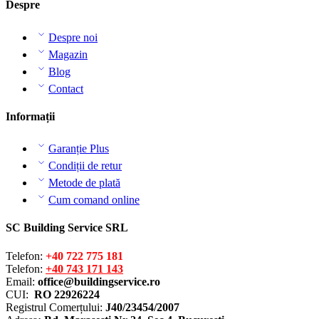
Despre
Despre noi
Magazin
Blog
Contact
Informații
Garanție Plus
Condiții de retur
Metode de plată
Cum comand online
SC Building Service SRL
Telefon:
+40 722 775 181
Telefon:
+40 743 171 143
Email:
office@buildingservice.ro
CUI:
RO 22926224
Registrul
Comerțului
:
J40/23454/2007