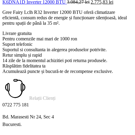
Prețul
Prețul
K6DNA1D Inverter 12000 BTU
3.084,27
lei
2.775,83
lei
inițial
curent
Gree Fairy Lclh R32 Inverter 12000 BTU oferă climatizare
a
este:
eficientă, consum redus de energie și funcționare silențioasă, ideal
fost:
2.775,83 lei
pentru spații de până la 35 m².
3.084,27 lei.
Livrare gratuita
Pentru comenzile mai mari de 1000 ron
Suport telefonic
Suportul si consultanta in alegerea produselor potrivite.
Retur simplu și rapid
14 zile de la momentul achizitiei poti returna produsele.
Răsplătim fidelitatea ta
Acumulează puncte și bucură-te de recompense exclusive.
Relații Clienți
0722 775 181
Bd. Marasesti Nr 24, Sec 4
Bucuresti.