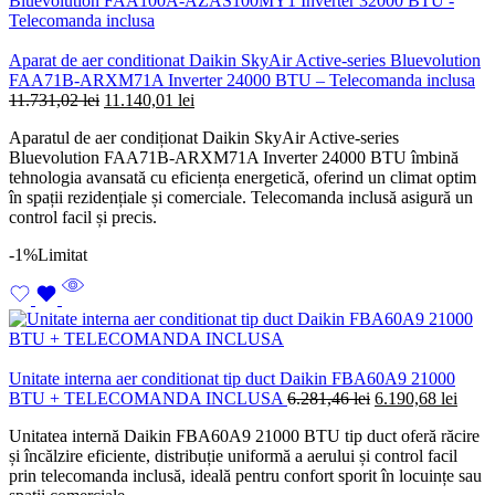
Aparat de aer conditionat Daikin SkyAir Active-series Bluevolution
FAA71B-ARXM71A Inverter 24000 BTU – Telecomanda inclusa
Prețul
Prețul
11.731,02
lei
11.140,01
lei
inițial
curent
Aparatul de aer condiționat Daikin SkyAir Active-series
a
este:
Bluevolution FAA71B-ARXM71A Inverter 24000 BTU îmbină
fost:
11.140,01 lei.
tehnologia avansată cu eficiența energetică, oferind un climat optim
11.731,02 lei.
în spații rezidențiale și comerciale. Telecomanda inclusă asigură un
control facil și precis.
-1%
Limitat
Unitate interna aer conditionat tip duct Daikin FBA60A9 21000
Prețul
Prețu
BTU + TELECOMANDA INCLUSA
6.281,46
lei
6.190,68
lei
inițial
curen
Unitatea internă Daikin FBA60A9 21000 BTU tip duct oferă răcire
a
este:
și încălzire eficiente, distribuție uniformă a aerului și control facil
fost:
6.190
prin telecomanda inclusă, ideală pentru confort sporit în locuințe sau
6.281,46 lei.