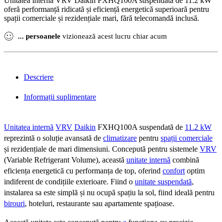
Unitatea internă VRV Daikin FXHQ100A suspendată de 11.2 kW
a
este:
oferă performanță ridicată și eficiență energetică superioară pentru
fost:
10.971,48 lei.
spații comerciale și rezidențiale mari, fără telecomandă inclusă.
11.553,54 lei.
...
persoanele
vizionează acest lucru chiar acum
Descriere
Informații suplimentare
Unitatea internă
VRV
Daikin
FXHQ100A suspendată de
11.2 kW
reprezintă o soluție avansată de
climatizare
pentru
spații comerciale
și rezidențiale de mari dimensiuni. Concepută pentru sistemele
VRV
(Variable Refrigerant Volume), această
unitate internă
combină
eficiența energetică cu performanța de top, oferind
confort
optim
indiferent de condițiile exterioare. Fiind o
unitate suspendată
,
instalarea sa este simplă și nu ocupă spațiu la sol, fiind ideală pentru
birouri
, hoteluri, restaurante sau apartamente spațioase.