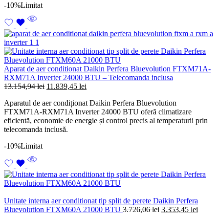
-10%
Limitat
Aparat de aer conditionat Daikin Perfera Bluevolution FTXM71A-
RXM71A Inverter 24000 BTU – Telecomanda inclusa
Prețul
Prețul
13.154,94
lei
11.839,45
lei
inițial
curent
Aparatul de aer condiționat Daikin Perfera Bluevolution
a
este:
FTXM71A-RXM71A Inverter 24000 BTU oferă climatizare
fost:
11.839,45 lei.
eficientă, economie de energie și control precis al temperaturii prin
13.154,94 lei.
telecomanda inclusă.
-10%
Limitat
Unitate interna aer conditionat tip split de perete Daikin Perfera
Prețul
Prețul
Bluevolution FTXM60A 21000 BTU
3.726,06
lei
3.353,45
lei
inițial
curent