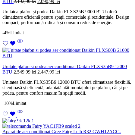
Prețul
Prețul
BTU
2.192,99
lei
2.090,99
lei
inițial
curent
Unitatea plafon și podea Daikin FLXS25B 9000 BTU oferă
a
este:
climatizare eficientă pentru spații comerciale și rezidențiale. Design
fost:
2.090,99 lei.
compact, performanță ridicată și consum redus de energie.
2.192,99 lei.
-4%
Limitat
Unitate plafon si podea aer conditionat Daikin FLXS35B9 12000
Prețul
Prețul
BTU
2.549,99
lei
2.447,99
lei
inițial
curent
Unitatea Daikin FLXS35B9 12000 BTU oferă climatizare flexibilă,
a
este:
silențioasă și eficientă, adaptată atât montajului pe plafon, cât și pe
fost:
2.447,99 lei.
podea, pentru confort maxim în spații medii.
2.549,99 lei.
-10%
Limitat
Aparat de aer conditionat Gree Fairy Lclh R32 GWH12ACC-