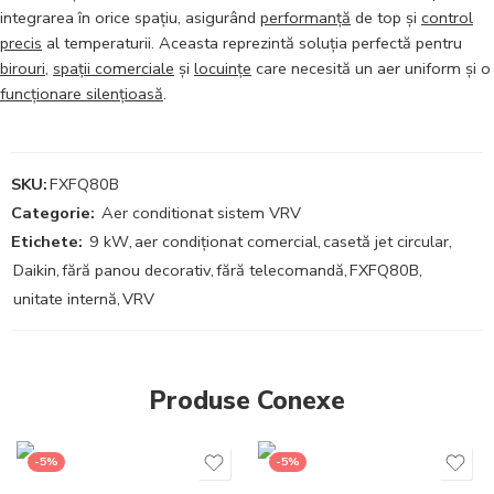
integrarea în orice spațiu, asigurând
performanță
de top și
control
precis
al temperaturii. Aceasta reprezintă soluția perfectă pentru
birouri
,
spații comerciale
și
locuințe
care necesită un aer uniform și o
funcționare silențioasă
.
SKU:
FXFQ80B
Categorie:
Aer conditionat sistem VRV
Etichete:
9 kW
,
aer condiționat comercial
,
casetă jet circular
,
Daikin
,
fără panou decorativ
,
fără telecomandă
,
FXFQ80B
,
unitate internă
,
VRV
Produse Conexe
-5%
-5%