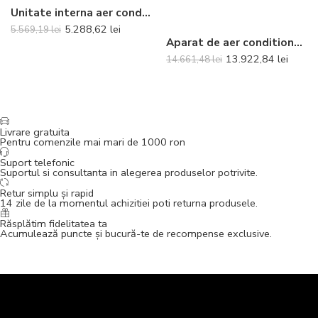
Unitate interna aer conditionat tip caseta Daikin FFA25A9 9000 BTU
5.288,62
lei
5.569,19
lei
Aparat de aer conditionat tip caseta Daikin Bluevolution FFA50A9-RZAG50B Inverter 18000 BTU – Panel si telecomanda incluse
13.922,84
lei
14.661,48
lei
Livrare gratuita
Pentru comenzile mai mari de 1000 ron
Suport telefonic
Suportul si consultanta in alegerea produselor potrivite.
Retur simplu și rapid
14 zile de la momentul achizitiei poti returna produsele.
Răsplătim fidelitatea ta
Acumulează puncte și bucură-te de recompense exclusive.