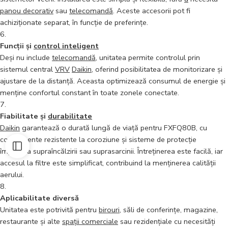
panou decorativ
sau
telecomandă
. Aceste accesorii pot fi
achiziționate separat, în funcție de preferințe.
Funcții și
control inteligent
Deși nu include
telecomandă
, unitatea permite controlul prin
sistemul central
VRV
Daikin
, oferind posibilitatea de monitorizare și
ajustare de la distanță. Aceasta optimizează consumul de energie și
menține confortul constant în toate zonele conectate.
Fiabilitate și
durabilitate
Daikin
garantează o durată lungă de viață pentru FXFQ80B, cu
componente rezistente la coroziune și sisteme de protecție
împotriva supraîncălzirii sau suprasarcinii. Întreținerea este facilă, iar
accesul la filtre este simplificat, contribuind la menținerea calității
aerului.
Aplicabilitate diversă
Unitatea este potrivită pentru
birouri
, săli de conferințe, magazine,
restaurante și alte
spații comerciale
sau rezidențiale cu necesități