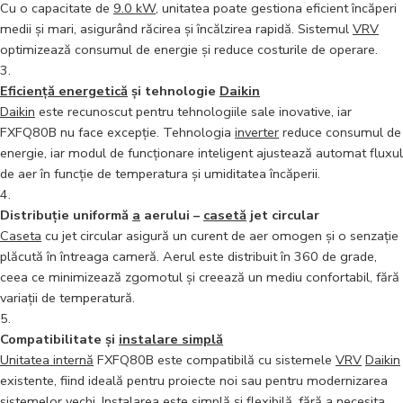
Cu o capacitate de
9.0 kW
, unitatea poate gestiona eficient încăperi
medii și mari, asigurând răcirea și încălzirea rapidă. Sistemul
VRV
optimizează consumul de energie și reduce costurile de operare.
Eficiență energetică
și tehnologie
Daikin
Daikin
este recunoscut pentru tehnologiile sale inovative, iar
FXFQ80B nu face excepție. Tehnologia
inverter
reduce consumul de
energie, iar modul de funcționare inteligent ajustează automat fluxul
de aer în funcție de temperatura și umiditatea încăperii.
Distribuție uniformă
a
aerului –
casetă
jet circular
Caseta
cu jet circular asigură un curent de aer omogen și o senzație
plăcută în întreaga cameră. Aerul este distribuit în 360 de grade,
ceea ce minimizează zgomotul și creează un mediu confortabil, fără
variații de temperatură.
Compatibilitate și
instalare simplă
Unitatea internă
FXFQ80B este compatibilă cu sistemele
VRV
Daikin
existente, fiind ideală pentru proiecte noi sau pentru modernizarea
sistemelor vechi. Instalarea este simplă și flexibilă, fără
a
necesita