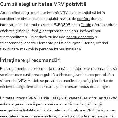
Cum să alegi unitatea VRV potrivită
Atunci când alegi o
unitate internă
VRV
, este esențial să iei în
considerare dimensiunea spațiului, nivelul de
confort
dorit și
integrarea în sistemul existent. FXFQ80B de la
Daikin
oferă o soluție
eficientă și fiabilă, fără
a
compromite designul încăperii sau
funcționalitatea. Chiar dacă nu include
panou decorativ
și
telecomandă
, aceste elemente pot fi adăugate ulterior, oferind
flexibilitate maximă în personalizarea instalației.
Întreținere și recomandări
Pentru
a
menține performanța optimă
a
unității, este recomandat să
se efectueze curățarea regulată
a
filtrelor și verificarea periodică
a
sistemului
VRV
. Astfel, se previn depunerile de
praf
și pierderile de
eficiență
, asigurând un
aer curat
și un
consum redus
de energie.
Unitatea internă
VRV
Daikin
FXFQ80B
casetă
jet circular
9.0 kW
este alegerea ideală pentru cei care caută
confort
,
eficiență
energetică
și fiabilitate în sistemele de
climatizare
VRV
.
Fără panou
decorativ
și
telecomandă
incluse, oferă flexibilitate maximă pentru