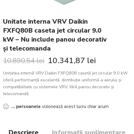
Unitate interna VRV Daikin
FXFQ80B caseta jet circular 9.0
kW – Nu include panou decorativ
și telecomanda
10.341,87
lei
10.890,54
lei
Unitatea internă VRV Daikin FXFQ80B casetă jet circular 9.0 kW
oferă performanță excelentă, distribuție uniformă a aerului și
compatibilitate cu sistemele VRV, fără panou decorativ și
telecomandă.
...
persoanele
vizionează acest lucru chiar acum
Descriere
Informații suplimentare