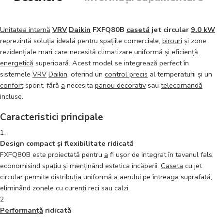
Unitatea internă
VRV
Daikin
FXFQ80B
casetă
jet circular
9.0 kW
reprezintă soluția ideală pentru spațiile comerciale,
birouri
și zone
rezidențiale mari care necesită
climatizare
uniformă și
eficiență
energetică
superioară. Acest model se integrează perfect în
sistemele
VRV
Daikin
, oferind un
control precis
al temperaturii și un
confort
sporit, fără
a
necesita
panou decorativ
sau
telecomandă
incluse.
Caracteristici principale
Design compact și flexibilitate ridicată
FXFQ80B este proiectată pentru
a
fi ușor de integrat în tavanul fals,
economisind spațiu și menținând estetica încăperii.
Caseta
cu jet
circular permite distribuția uniformă
a
aerului pe întreaga suprafață,
eliminând zonele cu curenți reci sau calzi.
Performanță
ridicată