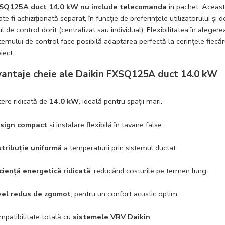
XSQ125A
duct
14.0 kW nu include telecomanda
în pachet. Aceas
te fi achiziționată separat, în funcție de preferințele utilizatorului și d
ul de control dorit (centralizat sau individual). Flexibilitatea în alegere
temului de control face posibilă adaptarea perfectă la cerințele fiecăr
iect.
antaje cheie ale Daikin FXSQ125A duct 14.0 kW
ere ridicată de
14.0 kW
, ideală pentru spații mari.
sign compact
și
instalare flexibilă
în tavane false.
stribuție uniformă
a
temperaturii prin sistemul ductat.
iciență energetică
ridicată
, reducând costurile pe termen lung.
vel redus de zgomot
, pentru un
confort
acustic optim.
patibilitate totală cu
sistemele
VRV
Daikin
.