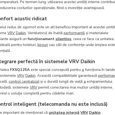
emperaturii. Pe termen lung, utilizarea acestei unități interne contribu
reducerea costurilor operaționale, fiind o investiție avantajoasă.
nfort acustic ridicat
elul redus de zgomot este un alt beneficiu important al acestei unităț
terne
VRV
Daikin
. Ventilatorul de înaltă
performanță
și materialele
olante asigură un
funcționament
silențios
, ceea ce face ca unitatea
 ideală pentru hoteluri,
birouri
sau săli de conferințe unde liniștea este
nțială.
tegrare perfectă în sistemele VRV Daikin
itatea
FXSQ125A
este special concepută pentru
a
funcționa în tand
 sistemele
VRV
Daikin
. Această compatibilitate garantează
performa
icată,
control centralizat
și o durată lungă de viață
a
echipamentului.
todată, sistemele
VRV
permit conectarea mai multor unități interne,
rind o soluție completă pentru clădirile mari.
ntrol inteligent (telecomanda nu este inclusă)
te important de menționat că
unitatea internă
VRV
Daikin