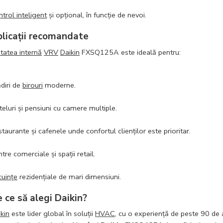
trol inteligent
și opțional, în funcție de nevoi.
licații recomandate
tatea internă
VRV
Daikin
FXSQ125A este ideală pentru:
diri de
birouri
moderne.
eluri și pensiuni cu camere multiple.
taurante și cafenele unde confortul clienților este prioritar.
tre comerciale și spații retail.
cuințe
rezidențiale de mari dimensiuni.
 ce să alegi Daikin?
kin
este lider global în soluții
HVAC
, cu o experiență de peste 90 de 