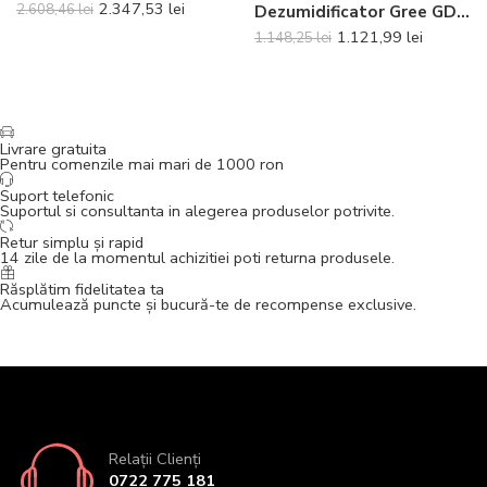
2.347,53
lei
2.608,46
lei
Dezumidificator Gree GDN20BD-K5EBAA1
1.121,99
lei
1.148,25
lei
Livrare gratuita
Pentru comenzile mai mari de 1000 ron
Suport telefonic
Suportul si consultanta in alegerea produselor potrivite.
Retur simplu și rapid
14 zile de la momentul achizitiei poti returna produsele.
Răsplătim fidelitatea ta
Acumulează puncte și bucură-te de recompense exclusive.
Relații Clienți
0722 775 181