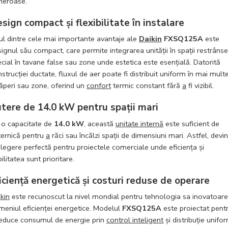
neroase.
sign compact și flexibilitate în instalare
l dintre cele mai importante avantaje ale
Daikin
FXSQ125A
este
ignul său compact, care permite integrarea unității în spații restrânse,
cial în tavane false sau zone unde estetica este esențială. Datorită
strucției ductate, fluxul de aer poate fi distribuit uniform în mai mult
ăperi sau zone, oferind un
confort
termic constant fără
a
fi vizibil.
tere de 14.0 kW pentru spații mari
 o capacitate de
14.0 kW
, această
unitate internă
este suficient de
ternică pentru
a
răci sau încălzi spații de dimensiuni mari. Astfel, devi
legere perfectă pentru proiectele comerciale unde eficiența și
bilitatea sunt prioritare.
iciență energetică și costuri reduse de operare
kin
este recunoscut la nivel mondial pentru tehnologia sa inovatoare
eniul eficienței energetice. Modelul
FXSQ125A
este proiectat pent
educe consumul de energie prin
control inteligent
și distribuție unifo