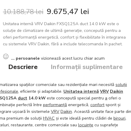
9.675,47
lei
10.188,78
lei
Unitatea internă VRV Daikin FXSQ125A duct 14.0 kW este o
soluție de climatizare de ultimă generație, concepută pentru a
oferi performanță energetică, confort și flexibilitate în integrarea
cu sistemele VRV Daikin, fără a include telecomanda în pachet.
...
persoanele
vizionează acest lucru chiar acum
Descriere
Informații suplimentare
matizarea spațiilor comerciale sau rezidențiale mari necesită
soluții
ofesionale
, eficiente și adaptabile.
Unitatea internă
VRV
Daikin
XSQ125A
duct
14.0 kW
este concepută special pentru
a
oferi o
mbinație perfectă între
performanță
energetică,
confort
sporit și
tegrare ușoară în sistemele
VRV
Daikin
. Această unitate face parte di
ma premium de soluții
HVAC
și este ideală pentru clădiri de
birouri
,
eluri, restaurante, centre comerciale sau
locuințe
cu suprafețe