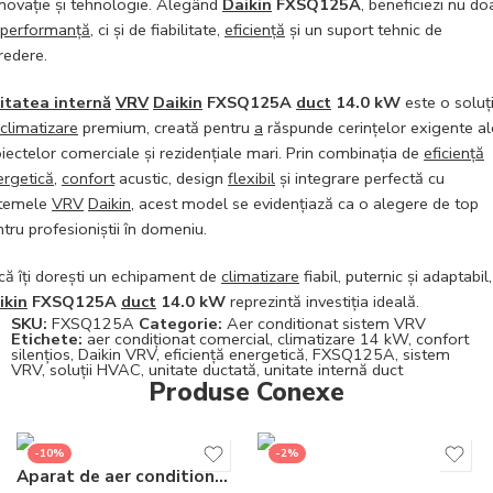
inovație și tehnologie. Alegând
Daikin
FXSQ125A
, beneficiezi nu do
performanță
, ci și de fiabilitate,
eficiență
și un suport tehnic de
redere.
itatea internă
VRV
Daikin
FXSQ125A
duct
14.0 kW
este o soluț
climatizare
premium, creată pentru
a
răspunde cerințelor exigente al
iectelor comerciale și rezidențiale mari. Prin combinația de
eficiență
ergetică
,
confort
acustic, design
flexibil
și integrare perfectă cu
stemele
VRV
Daikin
, acest model se evidențiază ca o alegere de top
tru profesioniștii în domeniu.
că îți dorești un echipament de
climatizare
fiabil, puternic și adaptabil,
ikin
FXSQ125A
duct
14.0 kW
reprezintă investiția ideală.
SKU:
FXSQ125A
Categorie:
Aer conditionat sistem VRV
Etichete:
aer condiționat comercial
,
climatizare 14 kW
,
confort
silențios
,
Daikin VRV
,
eficiență energetică
,
FXSQ125A
,
sistem
VRV
,
soluții HVAC
,
unitate ductată
,
unitate internă duct
Produse Conexe
-10%
-2%
Aparat de aer conditionat Gree Bora A4 Silver R32 GWH12AAB-K6DNA4A Inverter 12000 BTU