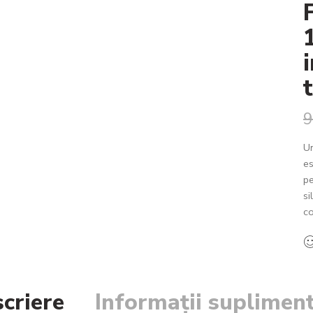
9
U
es
pe
si
co
criere
Informații suplimen