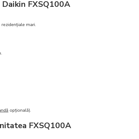
ții Daikin FXSQ100A
rezidențiale mari.
e.
andă
opțională).
 unitatea FXSQ100A