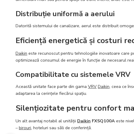
Distribuție uniformă a aerului
Datorită sistemului de canalizare, aerul este distribuit omogen
Eficiență energetică și costuri r
Daikin
este recunoscut pentru tehnologiile inovatoare care 
optimizează consumul de energie în funcție de necesarul real a
Compatibilitate cu sistemele VRV
Această unitate face parte din gama
VRV
Daikin
, ceea ce îns
adaptarea la cerințele fiecărui spațiu.
Silențiozitate pentru confort m
Un alt avantaj notabil al unității
Daikin
FXSQ100A
este nive
–
birouri
, hoteluri sau săli de conferință.