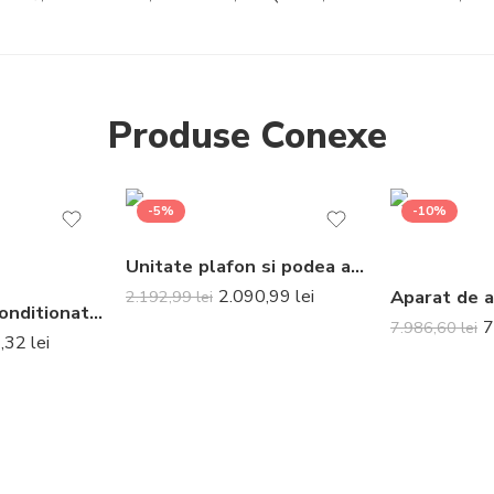
Produse Conexe
-5%
-10%
Unitate plafon si podea aer conditionat Daikin FLXS25B 9000 BTU
2.090,99
lei
2.192,99
lei
Aparat de aer conditionat optimizat pentru incalzire Daikin Nepura Comfora Bluevolution FTXTP35N-RXTP35A Inverter 12000 BTU – Telecomanda inclusa
7
7.986,60
lei
1,32
lei