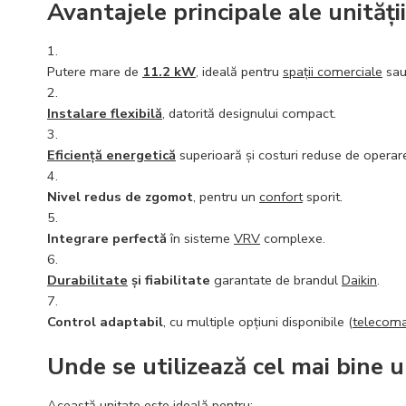
Avantajele principale ale unită
Putere mare de
11.2 kW
, ideală pentru
spații comerciale
sau 
Instalare flexibilă
, datorită designului compact.
Eficiență energetică
superioară și costuri reduse de operar
Nivel redus de zgomot
, pentru un
confort
sporit.
Integrare perfectă
în sisteme
VRV
complexe.
Durabilitate
și fiabilitate
garantate de brandul
Daikin
.
Control adaptabil
, cu multiple opțiuni disponibile (
telecom
Unde se utilizează cel mai bine
Această unitate este ideală pentru: