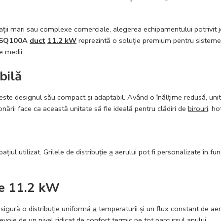
ții mari sau complexe comerciale, alegerea echipamentului potrivit jo
SQ100A
duct
11.2 kW
reprezintă o soluție premium pentru sistem
e medii.
bilă
este designul său compact și adaptabil. Având o înălțime redusă, unita
ării face ca această unitate să fie ideală pentru clădiri de
birouri
, ho
ațiul utilizat. Grilele de distribuție
a
aerului pot fi personalizate în fun
de 11.2 kW
gură o distribuție uniformă
a
temperaturii și un flux constant de aer
evoie de un nivel ridicat de
confort
termic pe tot parcursul anului.