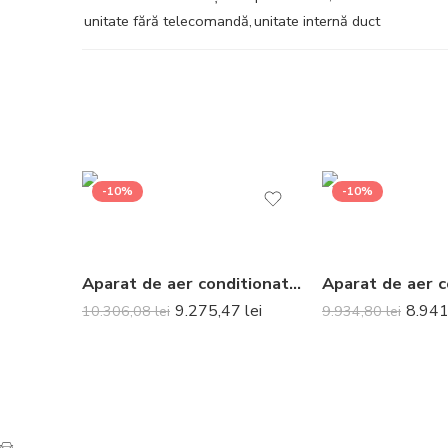
unitate fără telecomandă
,
unitate internă duct
-10%
-10%
Aparat de aer conditionat optimizat pentru incalzire Daikin Nepura Stylish Bluevolution FTXTA30CW-RXTA30C Inverter 9000 BTU White – Telecomanda inclusa
9.275,47
lei
8.94
10.306,08
lei
9.934,80
lei