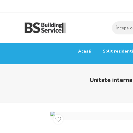
Acasă
Split rezident
Unitate intern