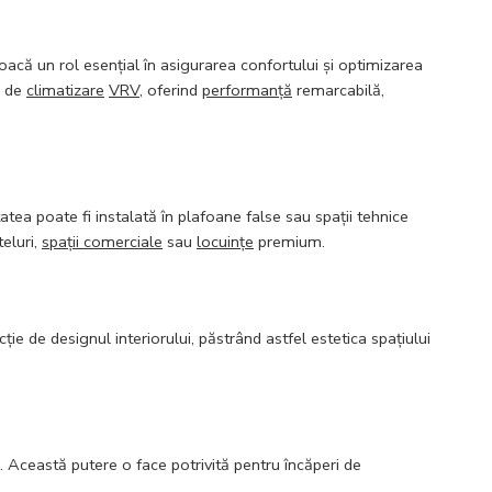
acă un rol esențial în asigurarea confortului și optimizarea
e de
climatizare
VRV
, oferind
performanță
remarcabilă,
tea poate fi instalată în plafoane false sau spații tehnice
teluri,
spații comerciale
sau
locuințe
premium.
cție de designul interiorului, păstrând astfel estetica spațiului
. Această putere o face potrivită pentru încăperi de