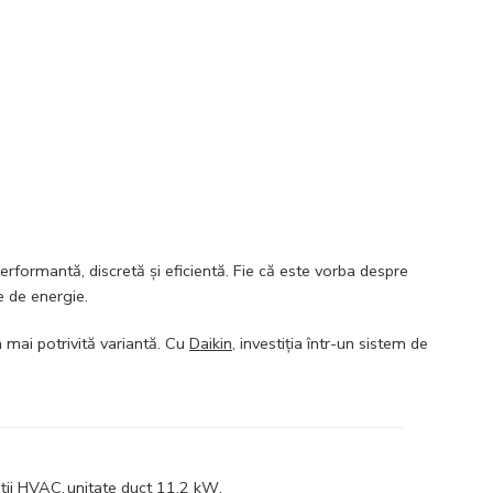
erformantă, discretă și eficientă. Fie că este vorba despre
ie de energie.
 mai potrivită variantă. Cu
Daikin
, investiția într-un sistem de
uții HVAC
,
unitate duct 11.2 kW
,