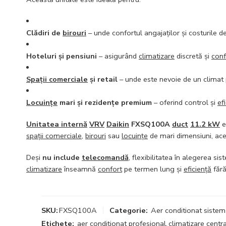
Clădiri de
birouri
– unde confortul angajaților și costurile d
Hoteluri și pensiuni
– asigurând
climatizare
discretă și
conf
Spații comerciale
și retail
– unde este nevoie de un climat p
Locuințe
mari și rezidențe premium
– oferind control și
ef
Unitatea internă
VRV
Daikin
FXSQ100A
duct
11.2 kW
e
spații comerciale
,
birouri
sau
locuințe
de mari dimensiuni, ace
Deși
nu include
telecomandă
, flexibilitatea în alegerea sis
climatizare
înseamnă
confort
pe termen lung și
eficiență
fără
SKU:
FXSQ100A
Categorie:
Aer conditionat siste
Etichete:
aer condiționat profesional
,
climatizare centra