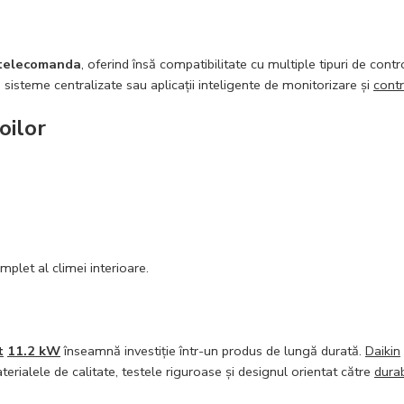
 telecomanda
, oferind însă compatibilitate cu multiple tipuri de cont
 sisteme centralizate sau aplicații inteligente de monitorizare și
contr
oilor
let al climei interioare.
t
11.2 kW
înseamnă investiție într-un produs de lungă durată.
Daikin
terialele de calitate, testele riguroase și designul orientat către
durab