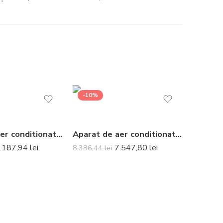
-10%
Aparat de aer conditionat Daikin Stylish Bluevolution FTXA25CS-RXA25A8 Inverter 9000 BTU Silver – Telecomanda inclusa
Aparat de aer conditionat Daikin Comfora Bluevolution FTXP60N-RXP60N Inverter 21000 BTU – Telecomanda inclusa
.187,94
lei
7.547,80
lei
8.386,44
lei