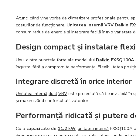
Atunci când vine vorba de
climatizare
profesională pentru spa
costurilor de funcționare.
Unitatea internă
VRV
Daikin
FX
consum redus
de energie și integrare facilă într-o varietate d
Design compact și instalare flexi
Unul dintre punctele forte ale modelului
Daikin
FXSQ100A
înguste, fără
a
compromite performanța. Flexibilitatea pozițion
Integrare discretă în orice interior
Unitatea internă
duct
VRV
este proiectată să fie invizibilă în sp
și maximizând confortul utilizatorilor.
Performanță ridicată și putere 
Cu o
capacitate de
11.2 kW
,
unitatea internă
FXSQ100A asi
dimensiuni mari sau pentru spații cu trafic intens, unde este n