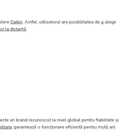
rolere
Daikin
. Astfel, utilizatorul are posibilitatea de
a
alege
ol la distanță
.
este un brand recunoscut la nivel global pentru fiabilitate și
ilitate
garantează o funcționare eficientă pentru mulți ani.