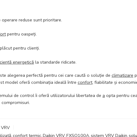
e operare reduse sunt prioritare.
ort
pentru oaspeți.
lăcut pentru clienți.
iciență energetică
la standarde ridicate.
ste alegerea perfectă pentru cei care caută o soluție de
climatizare
p
st model oferă combinația ideală între
confort
, fiabilitate și econom
temului de control îi oferă utilizatorului libertatea de
a
opta pentru cea
 compromisuri.
m VRV
lizată
,
confort termic
,
Daikin VRV
,
FXSQ100A
,
sistem VRV Daikin
,
sol