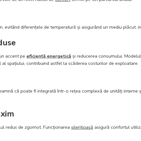
, evitând diferențele de temperatură și asigurând un mediu plăcut, indi
eduse
pun accent pe
eficiență energetică
și reducerea consumului. Modelu
l spațiului, contribuind astfel la scăderea costurilor de exploatare.
eamnă că poate fi integrată într-o rețea complexă de unități interne și
axim
lul redus de zgomot. Funcționarea
silențioasă
asigură confortul utiliz