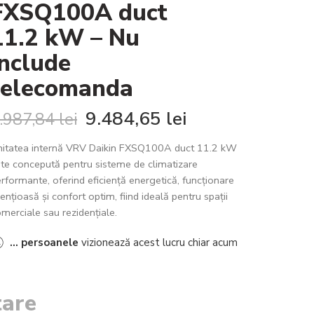
FXSQ100A duct
11.2 kW – Nu
include
telecomanda
9.484,65
lei
.987,84
lei
nitatea internă VRV Daikin FXSQ100A duct 11.2 kW
te concepută pentru sisteme de climatizare
rformante, oferind eficiență energetică, funcționare
lențioasă și confort optim, fiind ideală pentru spații
merciale sau rezidențiale.
...
persoanele
vizionează acest lucru chiar acum
tare