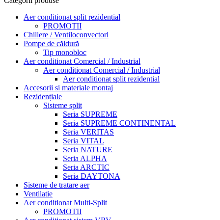
Categorii produse
Aer conditionat split rezidential
PROMOTII
Chillere / Ventiloconvectori
Pompe de căldură
Tip monobloc
Aer conditionat Comercial / Industrial
Aer conditionat Comercial / Industrial
Aer conditionat split rezidential
Accesorii si materiale montaj
Rezidențiale
Sisteme split
Seria SUPREME
Seria SUPREME CONTINENTAL
Seria VERITAS
Seria VITAL
Seria NATURE
Seria ALPHA
Seria ARCTIC
Seria DAYTONA
Sisteme de tratare aer
Ventilatie
Aer conditionat Multi-Split
PROMOTII