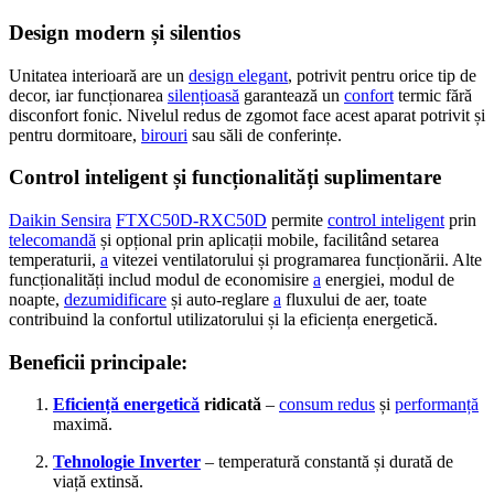
Design modern și silentios
Unitatea interioară are un
design elegant
, potrivit pentru orice tip de
decor, iar funcționarea
silențioasă
garantează un
confort
termic fără
disconfort fonic. Nivelul redus de zgomot face acest aparat potrivit și
pentru dormitoare,
birouri
sau săli de conferințe.
Control inteligent și funcționalități suplimentare
Daikin Sensira
FTXC50D-RXC50D
permite
control inteligent
prin
telecomandă
și opțional prin aplicații mobile, facilitând setarea
temperaturii,
a
vitezei ventilatorului și programarea funcționării. Alte
funcționalități includ modul de economisire
a
energiei, modul de
noapte,
dezumidificare
și auto-reglare
a
fluxului de aer, toate
contribuind la confortul utilizatorului și la eficiența energetică.
Beneficii principale:
Eficiență energetică
ridicată
–
consum redus
și
performanță
maximă.
Tehnologie Inverter
– temperatură constantă și durată de
viață extinsă.