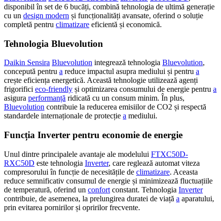
disponibil în set de 6 bucăți, combină tehnologia de ultimă generație
cu un
design modern
și funcționalități avansate, oferind o soluție
completă pentru
climatizare
eficientă și economică.
Tehnologia Bluevolution
Daikin Sensira
Bluevolution
integrează tehnologia
Bluevolution
,
concepută pentru
a
reduce impactul asupra mediului și pentru
a
crește eficiența energetică. Această tehnologie utilizează agenți
frigorifici
eco-friendly
și optimizarea consumului de energie pentru
a
asigura
performanță
ridicată cu un consum minim. În plus,
Bluevolution
contribuie la reducerea emisiilor de CO2 și respectă
standardele internaționale de protecție
a
mediului.
Funcția Inverter pentru economie de energie
Unul dintre principalele avantaje ale modelului
FTXC50D-
RXC50D
este tehnologia
Inverter
, care reglează automat viteza
compresorului în funcție de necesitățile de
climatizare
. Aceasta
reduce semnificativ consumul de energie și minimizează fluctuațiile
de temperatură, oferind un
confort
constant. Tehnologia
Inverter
contribuie, de asemenea, la prelungirea duratei de viață
a
aparatului,
prin evitarea pornirilor și opririlor frecvente.