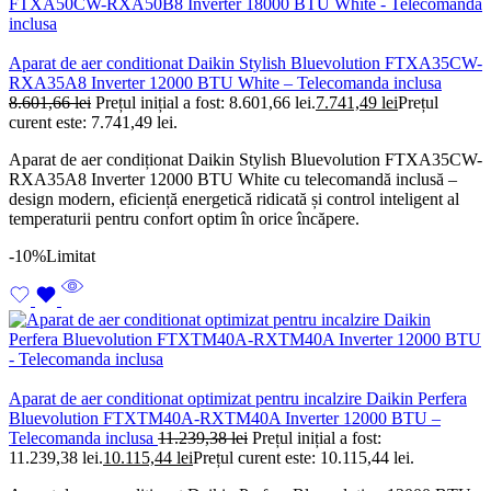
Aparat de aer conditionat Daikin Stylish Bluevolution FTXA35CW-
RXA35A8 Inverter 12000 BTU White – Telecomanda inclusa
8.601,66
lei
Prețul inițial a fost: 8.601,66 lei.
7.741,49
lei
Prețul
curent este: 7.741,49 lei.
Aparat de aer condiționat Daikin Stylish Bluevolution FTXA35CW-
RXA35A8 Inverter 12000 BTU White cu telecomandă inclusă –
design modern, eficiență energetică ridicată și control inteligent al
temperaturii pentru confort optim în orice încăpere.
-10%
Limitat
Aparat de aer conditionat optimizat pentru incalzire Daikin Perfera
Bluevolution FTXTM40A-RXTM40A Inverter 12000 BTU –
Telecomanda inclusa
11.239,38
lei
Prețul inițial a fost:
11.239,38 lei.
10.115,44
lei
Prețul curent este: 10.115,44 lei.