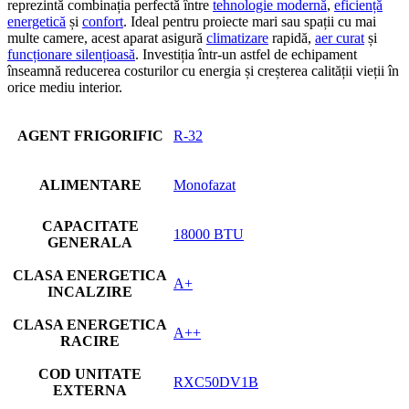
reprezintă combinația perfectă între
tehnologie modernă
,
eficiență
energetică
și
confort
. Ideal pentru proiecte mari sau spații cu mai
multe camere, acest aparat asigură
climatizare
rapidă,
aer curat
și
funcționare silențioasă
. Investiția într-un astfel de echipament
înseamnă reducerea costurilor cu energia și creșterea calității vieții în
orice mediu interior.
AGENT FRIGORIFIC
R-32
ALIMENTARE
Monofazat
CAPACITATE
18000 BTU
GENERALA
CLASA ENERGETICA
A+
INCALZIRE
CLASA ENERGETICA
A++
RACIRE
COD UNITATE
RXC50DV1B
EXTERNA