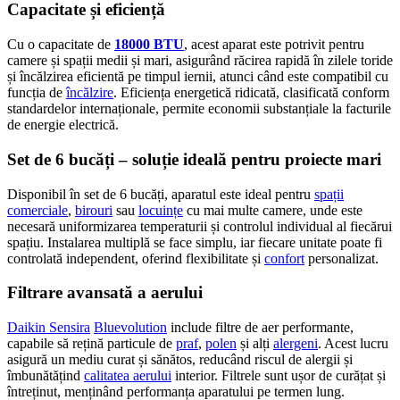
Capacitate și eficiență
Cu o capacitate de
18000 BTU
, acest aparat este potrivit pentru
camere și spații medii și mari, asigurând răcirea rapidă în zilele toride
și încălzirea eficientă pe timpul iernii, atunci când este compatibil cu
funcția de
încălzire
. Eficiența energetică ridicată, clasificată conform
standardelor internaționale, permite economii substanțiale la facturile
de energie electrică.
Set de 6 bucăți – soluție ideală pentru proiecte mari
Disponibil în set de 6 bucăți, aparatul este ideal pentru
spații
comerciale
,
birouri
sau
locuințe
cu mai multe camere, unde este
necesară uniformizarea temperaturii și controlul individual al fiecărui
spațiu. Instalarea multiplă se face simplu, iar fiecare unitate poate fi
controlată independent, oferind flexibilitate și
confort
personalizat.
Filtrare avansată a aerului
Daikin Sensira
Bluevolution
include filtre de aer performante,
capabile să rețină particule de
praf
,
polen
și alți
alergeni
. Acest lucru
asigură un mediu curat și sănătos, reducând riscul de alergii și
îmbunătățind
calitatea aerului
interior. Filtrele sunt ușor de curățat și
întreținut, menținând performanța aparatului pe termen lung.