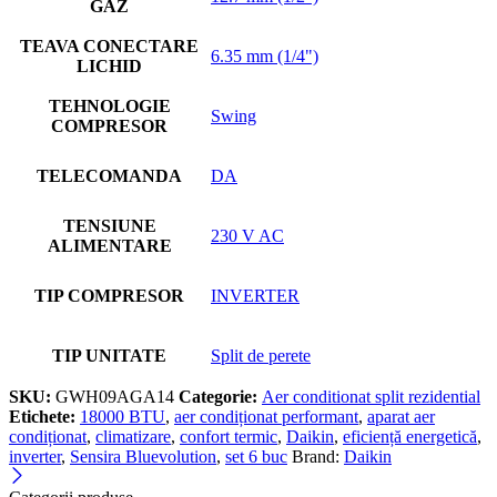
GAZ
TEAVA CONECTARE
6.35 mm (1/4")
LICHID
TEHNOLOGIE
Swing
COMPRESOR
TELECOMANDA
DA
TENSIUNE
230 V AC
ALIMENTARE
TIP COMPRESOR
INVERTER
TIP UNITATE
Split de perete
SKU:
GWH09AGA14
Categorie:
Aer conditionat split rezidential
Etichete:
18000 BTU
,
aer condiționat performant
,
aparat aer
condiționat
,
climatizare
,
confort termic
,
Daikin
,
eficiență energetică
,
inverter
,
Sensira Bluevolution
,
set 6 buc
Brand:
Daikin