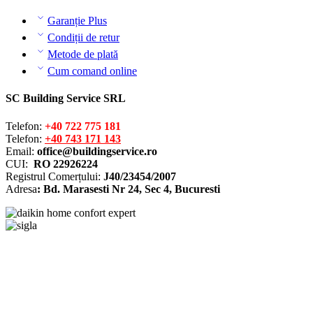
Garanție Plus
Condiții de retur
Metode de plată
Cum comand online
SC Building Service SRL
Telefon:
+40 722 775 181
Telefon:
+40 743 171 143
Email:
office@buildingservice.ro
CUI:
RO 22926224
Registrul
Comerțului
:
J40/23454/2007
Adresa
: Bd. Marasesti Nr 24, Sec 4, Bucuresti
Solutionarea online a litigiilor
ANPC – SAL