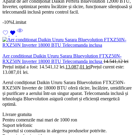
Aparat de aer condiționat Daikin Perfera Bluevolution 12000 BTU,
Inverter, optimizat pentru încălzire și răcire, funcționare silențioasă și
telecomandă inclusă pentru control facil.
-10%
Limitat
Aer conditionat Daikin Ururu Sarara Bluevolution FTXZ50N-
RXZ50N Inverter 18000 BTU Telecomanda inclusa
14.541,12
lei
Prețul inițial a fost: 14.541,12 lei.
13.087,01
lei
Prețul curent este:
13.087,01 lei.
Aerul condiționat Daikin Ururu Sarara Bluevolution FTXZ50N-
RXZ50N Inverter de 18000 BTU oferă răcire, încălzire, umidificare
și purificare a aerului într-un singur aparat. Telecomanda inclusă și
tehnologia Bluevolution asigură confort și eficiență energetică
optimă.
Livrare gratuita
Pentru comenzile mai mari de 1000 ron
Suport telefonic
Suportul si consultanta in alegerea produselor potrivite.