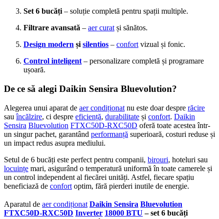
Set 6 bucăți
– soluție completă pentru spații multiple.
Filtrare avansată
–
aer curat
și sănătos.
Design modern
și
silentios
–
confort
vizual și fonic.
Control inteligent
– personalizare completă și programare
ușoară.
De ce să alegi Daikin Sensira Bluevolution?
Alegerea unui aparat de
aer condiționat
nu este doar despre
răcire
sau
încălzire
, ci despre
eficiență
,
durabilitate
și
confort
.
Daikin
Sensira
Bluevolution
FTXC50D-RXC50D
oferă toate acestea într-
un singur pachet, garantând
performanță
superioară, costuri reduse și
un impact redus asupra mediului.
Setul de 6 bucăți este perfect pentru companii,
birouri
, hoteluri sau
locuințe
mari, asigurând o temperatură uniformă în toate camerele și
un control independent al fiecărei unități. Astfel, fiecare spațiu
beneficiază de
confort
optim, fără pierderi inutile de energie.
Aparatul de
aer condiționat
Daikin Sensira
Bluevolution
FTXC50D-RXC50D
Inverter
18000 BTU
– set 6 bucăți