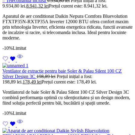
– Telecomanda inclusa
9.934,80
lei
Prețul inițial a fost:
9.934,80 lei.
8.941,32
lei
Prețul curent este: 8.941,32 lei.
Aparatul de aer conditionat Daikin Nepura Comfora Bluevolution
FTXTP35N-RXTP35A Inverter 12000 BTU ofera confort maxim
prin tehnologia Inverter, eficienta energetica ridicata, functii avansate
de incalzire si racire, si telecomanda inclusa. Ideal pentru locuinte
moderne.
-10%
Limitat
Ventilator de extractie pentru baie Soler & Palau Silent 100 CZ
Silver Design 3C
198,89
lei
Prețul inițial a fost:
198,89 lei.
178,49
lei
Prețul curent este: 178,49 lei.
Ventilatorul de baie Soler & Palau Silent 100 CZ Silver Design 3C
combină performanța optimă cu silențiozitatea și un design modern,
fiind soluția perfectă pentru băi, bucătării și spații umede.
-10%
Limitat