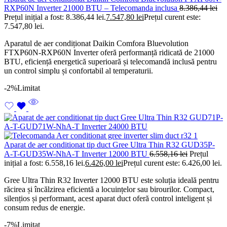
RXP60N Inverter 21000 BTU – Telecomanda inclusa
8.386,44
lei
Prețul inițial a fost: 8.386,44 lei.
7.547,80
lei
Prețul curent este:
7.547,80 lei.
Aparatul de aer condiționat Daikin Comfora Bluevolution
FTXP60N-RXP60N Inverter oferă performanță ridicată de 21000
BTU, eficiență energetică superioară și telecomandă inclusă pentru
un control simplu și confortabil al temperaturii.
-2%
Limitat
Aparat de aer conditionat tip duct Gree Ultra Thin R32 GUD35P-
A-T-GUD35W-NhA-T Inverter 12000 BTU
6.558,16
lei
Prețul
inițial a fost: 6.558,16 lei.
6.426,00
lei
Prețul curent este: 6.426,00 lei.
Gree Ultra Thin R32 Inverter 12000 BTU este soluția ideală pentru
răcirea și încălzirea eficientă a locuințelor sau birourilor. Compact,
silențios și performant, acest aparat duct oferă control inteligent și
consum redus de energie.
-7%
Limitat