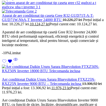
Aparat de aer conditionat tip caseta Gree R32 GUD71T-A-T-
GUD71W-NhA-T Inverter 24000 BTU
10.226,27
lei
Prețul inițial a
fost: 10.226,27 lei.
10.124,27
lei
Prețul curent este: 10.124,27 lei.
Aparatul de aer condiționat tip casetă Gree R32 Inverter 24,000
BTU oferă performanță superioară, eficiență energetică și control
inteligent al temperaturii, ideal pentru birouri, spații comerciale și
locuințe moderne.
-10%
Limitat
Aer conditionat Daikin Ururu Sarara Bluevolution FTXZ25N-
RXZ25N Inverter 9000 BTU – Telecomanda inclusa
13.306,92
lei
Prețul inițial a fost: 13.306,92 lei.
11.976,23
lei
Prețul curent este:
11.976,23 lei.
Aer condiționat Daikin Ururu Sarara Bluevolution Inverter 9000
BTU, cu funcții de răcire, încălzire, dezumidificare, purificare și