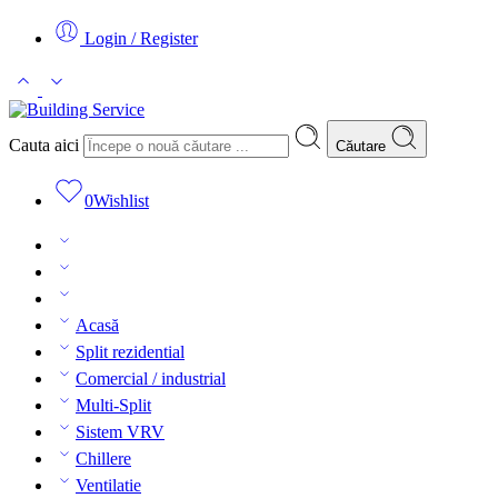
Login / Register
Cauta aici
Căutare
0
Wishlist
Acasă
Split rezidential
Comercial / industrial
Multi-Split
Sistem VRV
Chillere
Ventilatie