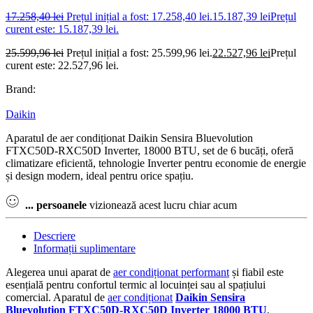
17.258,40
lei
Prețul inițial a fost: 17.258,40 lei.
15.187,39
lei
Prețul
curent este: 15.187,39 lei.
25.599,96
lei
Prețul inițial a fost: 25.599,96 lei.
22.527,96
lei
Prețul
curent este: 22.527,96 lei.
Brand:
Daikin
Aparatul de aer condiționat Daikin Sensira Bluevolution
FTXC50D-RXC50D Inverter, 18000 BTU, set de 6 bucăți, oferă
climatizare eficientă, tehnologie Inverter pentru economie de energie
și design modern, ideal pentru orice spațiu.
...
persoanele
vizionează acest lucru chiar acum
Descriere
Informații suplimentare
Alegerea unui aparat de
aer condiționat performant
și fiabil este
esențială pentru confortul termic al locuinței sau al spațiului
comercial. Aparatul de
aer condiționat
Daikin Sensira
Bluevolution
FTXC50D-RXC50D
Inverter
18000 BTU
,