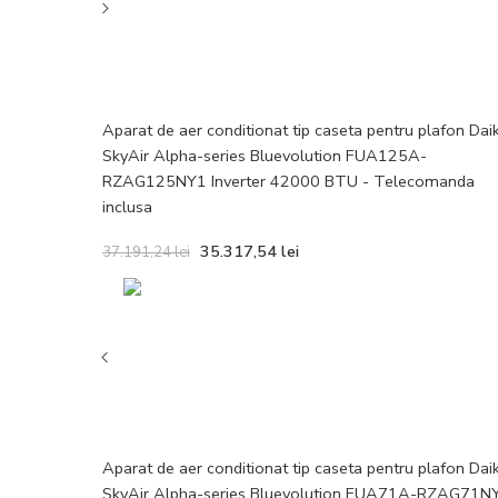
Aparat de aer conditionat tip caseta pentru plafon Dai
SkyAir Alpha-series Bluevolution FUA125A-
RZAG125NY1 Inverter 42000 BTU - Telecomanda
inclusa
35.317,54
lei
37.191,24
lei
Aparat de aer conditionat tip caseta pentru plafon Dai
SkyAir Alpha-series Bluevolution FUA71A-RZAG71N