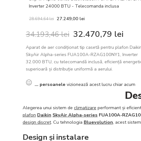
Inverter 24000 BTU - Telecomanda inclusa
27.249,00
lei
28.694,64
lei
32.470,79
lei
34.193,46
lei
Aparat de aer condiționat tip casetă pentru plafon Daiki
SkyAir Alpha-series FUA100A-RZAG100NY1, Inverter
32.000 BTU, cu telecomandă inclusă, eficiență energeti
superioară și distribuție uniformă a aerului.
...
persoanele
vizionează acest lucru chiar acum
Des
Alegerea unui sistem de
climatizare
performant și eficient
plafon
Daikin
SkyAir Alpha-series
FUA100A-RZAG1
design discret
. Cu tehnologia
Bluevolution
, acest siste
Design și instalare