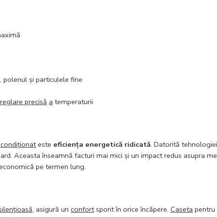
 maximă
, polenul și particulele fine
reglare precisă
a
temperaturii
 condiționat
este
eficiența energetică ridicată
. Datorită tehnologie
d. Aceasta înseamnă facturi mai mici și un impact redus asupra mediu
i economică pe termen lung.
silențioasă
, asigură un
confort
sporit în orice încăpere.
Caseta
pentru