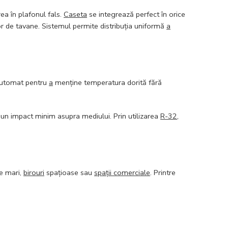
ea în plafonul fals.
Caseta
se integrează perfect în orice
ilor de tavane. Sistemul permite distribuția uniformă
a
automat pentru
a
menține temperatura dorită fără
 un impact minim asupra mediului. Prin utilizarea
R-32
,
țe mari,
birouri
spațioase sau
spații comerciale
. Printre