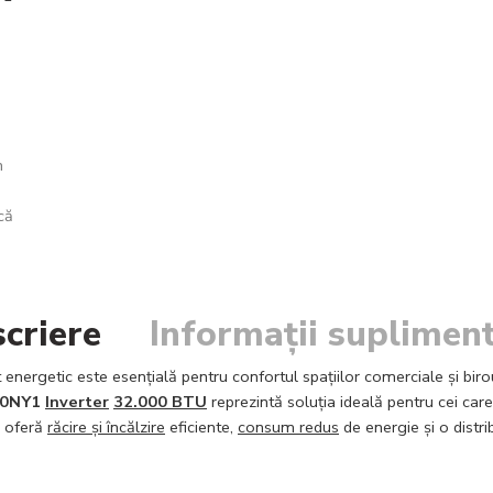
n
că
criere
Informații suplimen
 energetic este esențială pentru confortul spațiilor comerciale și biro
00NY1
Inverter
32.000 BTU
reprezintă soluția ideală pentru cei care
m oferă
răcire și încălzire
eficiente,
consum redus
de energie și o distr