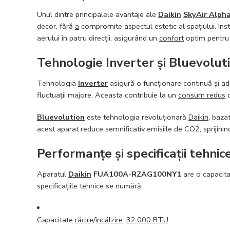
Unul dintre principalele avantaje ale
Daikin
SkyAir Alpha
decor, fără
a
compromite aspectul estetic al spațiului. Inst
aerului în patru direcții, asigurând un
confort
optim pentru t
Tehnologie Inverter și Bluevolut
Tehnologia
Inverter
asigură o funcționare continuă și a
fluctuații majore. Aceasta contribuie la un
consum redus
d
Bluevolution
este tehnologia revoluționară
Daikin
, baza
acest aparat reduce semnificativ emisiile de CO2, sprijini
Performanțe și specificații tehnic
Aparatul
Daikin
FUA100A-RZAG100NY1
are o capacit
specificațiile tehnice se numără:
Capacitate
răcire
/
încălzire
:
32.000 BTU