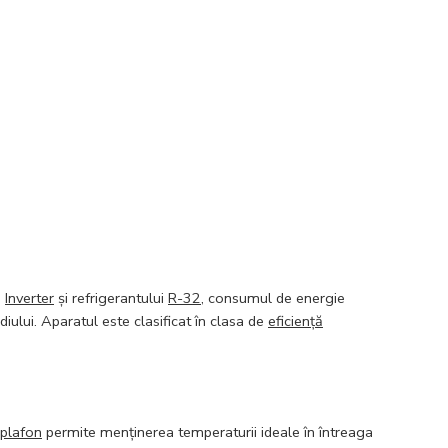
i
Inverter
și refrigerantului
R-32
, consumul de energie
lui. Aparatul este clasificat în clasa de
eficiență
plafon
permite menținerea temperaturii ideale în întreaga