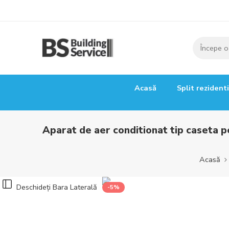
Acasă
Split rezident
Aparat de aer conditionat tip caseta
Acasă
Deschideți Bara Laterală
-5%