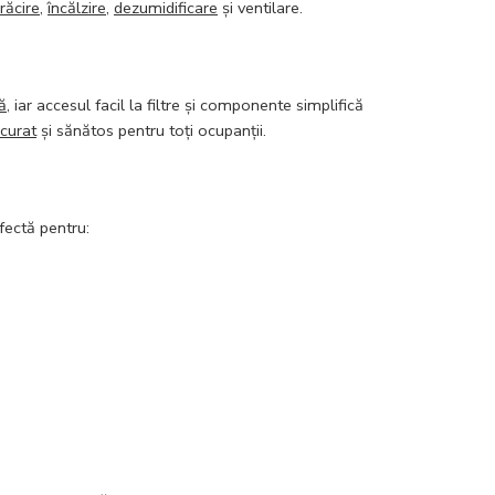
răcire
,
încălzire
,
dezumidificare
și ventilare.
ă
, iar accesul facil la filtre și componente simplifică
 curat
și sănătos pentru toți ocupanții.
fectă pentru: