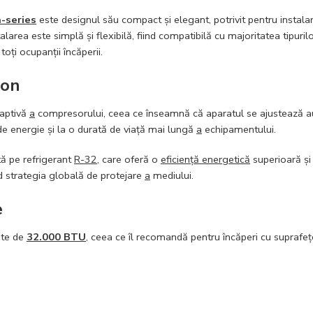
-series
este designul său compact și elegant, potrivit pentru instalar
alarea este simplă și flexibilă, fiind compatibilă cu majoritatea tipur
oți ocupanții încăperii.
ion
daptivă
a
compresorului, ceea ce înseamnă că aparatul se ajustează 
e energie și la o durată de viață mai lungă
a
echipamentului.
tă pe refrigerant
R-32
, care oferă o
eficiență energetică
superioară și
nd strategia globală de protejare
a
mediului.
e
ate de
32.000 BTU
, ceea ce îl recomandă pentru încăperi cu suprafe