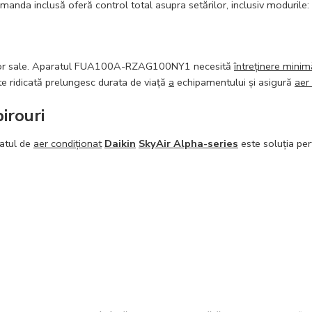
manda inclusă oferă control total asupra setărilor, inclusiv modurile:
elor sale. Aparatul FUA100A-RZAG100NY1 necesită
întreținere minim
tate ridicată prelungesc durata de viață
a
echipamentului și asigură
aer
irouri
ratul de
aer condiționat
Daikin
SkyAir Alpha-series
este soluția per