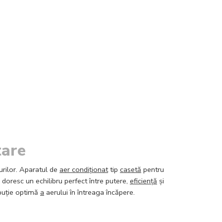
tare
urilor. Aparatul de
aer condiționat
tip
casetă
pentru
 doresc un echilibru perfect între putere,
eficiență
și
ibuție optimă
a
aerului în întreaga încăpere.