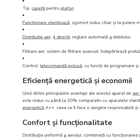
Tip:
casetă
pentru
plafon
Funcționare silențioasă
: zgomot redus chiar și la putere
Distribuție aer
:
4 direcții
, reglare automată
a
debitului
Filtrare aer: sistem de filtrare avansat, îndepărtează praful
Control:
telecomandă inclusă
, cu funcții de programare și
Eficiență energetică și economii
Unul dintre principalele avantaje ale acestui aparat de
aer
este redus cu până la 30% comparativ cu aparatele standar
energetică
A++, ceea ce îl face o alegere responsabilă ș
Confort și funcționalitate
Distribuția uniformă
a
aerului, combinată cu funcționarea