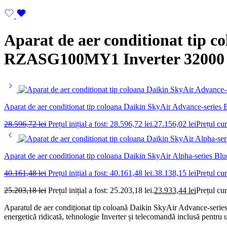
Aparat de aer conditionat tip 
RZASG100MY1 Inverter 32000 
Aparat de aer conditionat tip coloana Daikin SkyAir Advance-se
28.596,72
lei
Prețul inițial a fost: 28.596,72 lei.
27.156,02
lei
Prețul cur
Aparat de aer conditionat tip coloana Daikin SkyAir Alpha-serie
40.161,48
lei
Prețul inițial a fost: 40.161,48 lei.
38.138,15
lei
Prețul cur
25.203,18
lei
Prețul inițial a fost: 25.203,18 lei.
23.933,44
lei
Prețul cur
Aparatul de aer condiționat tip coloană Daikin SkyAir Advance-seri
energetică ridicată, tehnologie Inverter și telecomandă inclusă pentru u