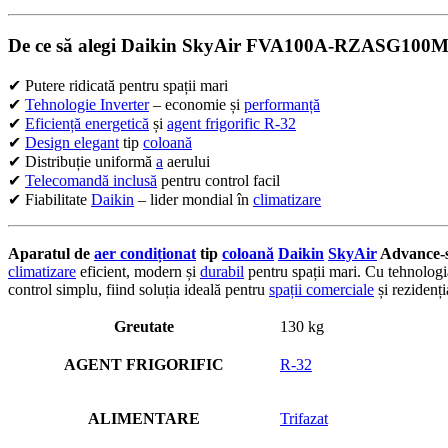
De ce să alegi Daikin SkyAir FVA100A-RZASG100M
✔ Putere ridicată pentru spații mari
✔
Tehnologie Inverter
– economie și
performanță
✔
Eficiență energetică
și
agent frigorific R-32
✔
Design elegant
tip
coloană
✔ Distribuție uniformă
a
aerului
✔
Telecomandă inclusă
pentru control facil
✔ Fiabilitate
Daikin
– lider mondial în
climatizare
Aparatul de
aer condiționat
tip
coloană
Daikin
SkyAir
Advance-s
climatizare
eficient, modern și
durabil
pentru spații mari. Cu tehnolog
control simplu, fiind soluția ideală pentru
spații comerciale
și rezidenț
Greutate
130 kg
AGENT FRIGORIFIC
R-32
ALIMENTARE
Trifazat