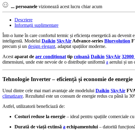
...
persoanele
vizionează acest lucru chiar acum
Descriere
Informații suplimentare
Într-o lume în care confortul termic și eficiența energetică au devenit e
inteligentă. Modelul
Daikin
SkyAir
Advance-series
Bluevolution
F
precum și un
design elegant
, adaptat spațiilor moderne.
Acest
aparat de
aer condiționat
tip
coloană
Daikin
SkyAir
32000
dimensiuni, unde este nevoie de o distribuție uniformă
a
aerului și un 
Tehnologie Inverter – eficiență și economie de energie
Unul dintre cele mai mari avantaje ale modelului
Daikin
SkyAir
FVA
climatizare
. Rezultatul este un consum de energie redus cu până la 30
Astfel, utilizatorii beneficiază de:
Costuri reduse la energie
– ideal pentru spațiile comerciale cu 
Durată de viață extinsă
a
echipamentului
– datorită funcționă