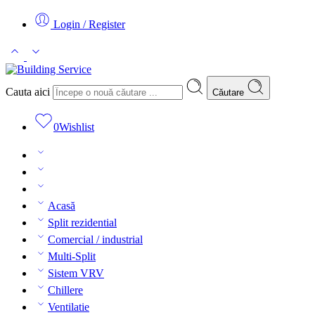
Login / Register
Cauta aici
Căutare
0
Wishlist
Acasă
Split rezidential
Comercial / industrial
Multi-Split
Sistem VRV
Chillere
Ventilatie