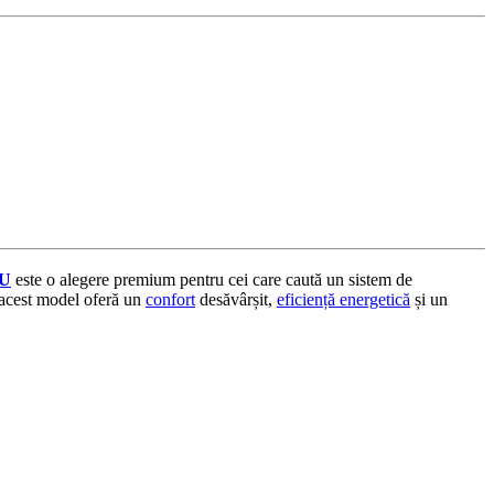
TU
este o alegere premium pentru cei care caută un sistem de
 acest model oferă un
confort
desăvârșit,
eficiență energetică
și un