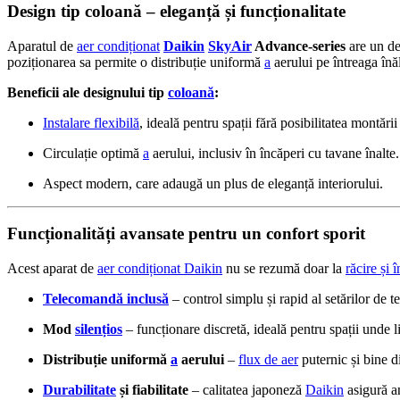
Design tip coloană – eleganță și funcționalitate
Aparatul de
aer condiționat
Daikin
SkyAir
Advance-series
are un de
poziționarea sa permite o distribuție uniformă
a
aerului pe întreaga în
Beneficii ale designului tip
coloană
:
Instalare flexibilă
, ideală pentru spații fără posibilitatea montării
Circulație optimă
a
aerului, inclusiv în încăperi cu tavane înalte.
Aspect modern, care adaugă un plus de eleganță interiorului.
Funcționalități avansate pentru un confort sporit
Acest aparat de
aer condiționat Daikin
nu se rezumă doar la
răcire și 
Telecomandă inclusă
– control simplu și rapid al setărilor de 
Mod
silențios
– funcționare discretă, ideală pentru spații unde l
Distribuție uniformă
a
aerului
–
flux de aer
puternic și bine di
Durabilitate
și fiabilitate
– calitatea japoneză
Daikin
asigură an