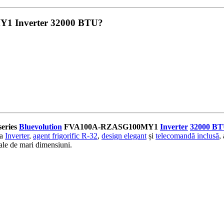
Y1 Inverter 32000 BTU?
eries
Bluevolution
FVA100A-RZASG100MY1
Inverter
32000 B
ia
Inverter
,
agent frigorific R-32
,
design elegant
și
telecomandă inclusă
,
iale de mari dimensiuni.