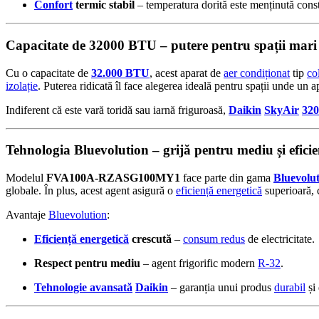
Confort
termic stabil
– temperatura dorită este menținută consta
Capacitate de 32000 BTU – putere pentru spații mari
Cu o capacitate de
32.000 BTU
, acest aparat de
aer condiționat
tip
co
izolație
. Puterea ridicată îl face alegerea ideală pentru spații unde un 
Indiferent că este vară toridă sau iarnă friguroasă,
Daikin
SkyAir
32
Tehnologia Bluevolution – grijă pentru mediu și efic
Modelul
FVA100A-RZASG100MY1
face parte din gama
Bluevolu
globale. În plus, acest agent asigură o
eficiență energetică
superioară, 
Avantaje
Bluevolution
:
Eficiență energetică
crescută
–
consum redus
de electricitate.
Respect pentru mediu
– agent frigorific modern
R-32
.
Tehnologie avansată
Daikin
– garanția unui produs
durabil
și 