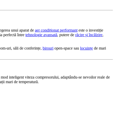
alegerea unui aparat de
aer condiționat performant
este o investiție
a perfectă între
tehnologie avansată
, putere de
răcire și încălzire
,
om-uri, săli de conferințe,
birouri
open-space sau
locuințe
de mari
n mod inteligent viteza compresorului, adaptându-se nevoilor reale de
ații mari de temperatură.