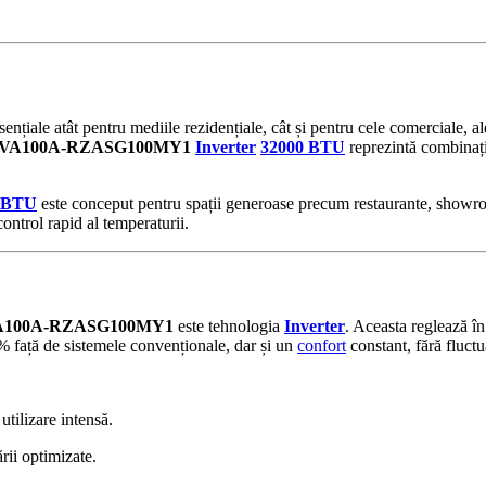
sențiale atât pentru mediile rezidențiale, cât și pentru cele comerciale, 
VA100A-RZASG100MY1
Inverter
32000 BTU
reprezintă combinați
 BTU
este conceput pentru spații generoase precum restaurante, showro
control rapid al temperaturii.
100A-RZASG100MY1
este tehnologia
Inverter
. Aceasta reglează î
% față de sistemele convenționale, dar și un
confort
constant, fără fluctu
utilizare intensă.
rii optimizate.