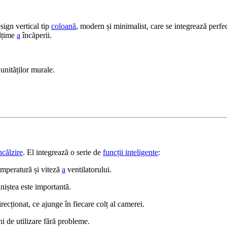
sign vertical tip
coloană
, modern și minimalist, care se integrează perfec
ălțime
a
încăperii.
 unităților murale.
încălzire
. El integrează o serie de
funcții inteligente
:
temperatură și viteză
a
ventilatorului.
iniștea este importantă.
recționat, ce ajunge în fiecare colț al camerei.
i de utilizare fără probleme.