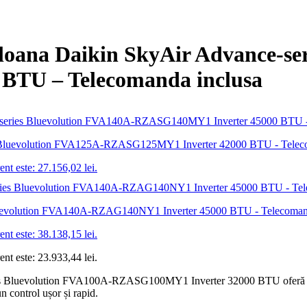
coloana Daikin SkyAir Advance-s
BTU – Telecomanda inclusa
ries Bluevolution FVA125A-RZASG125MY1 Inverter 42000 BTU - Telec
ent este: 27.156,02 lei.
s Bluevolution FVA140A-RZAG140NY1 Inverter 45000 BTU - Telecoman
ent este: 38.138,15 lei.
ent este: 23.933,44 lei.
es Bluevolution FVA100A-RZASG100MY1 Inverter 32000 BTU oferă o soluț
n control ușor și rapid.