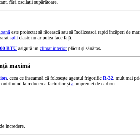
nt, fără oscilații supărătoare.
loană
este proiectat să răcească sau să încălzească rapid încăperi de mar
aparat
split
clasic nu ar putea face față.
000 BTU
asigură un
climat interior
plăcut și sănătos.
iență maximă
tion
, ceea ce înseamnă că folosește agentul frigorific
R-32
, mult mai pr
contribuind la reducerea facturilor și
a
amprentei de carbon.
de încredere.