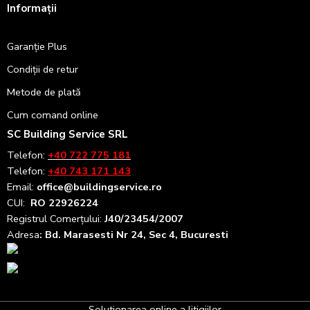
Informații
Garanție Plus
Condiții de retur
Metode de plată
Cum comand online
SC Building Service SRL
Telefon:
+40 722 775 181
Telefon:
+40 743 171 143
Email:
office@buildingservice.ro
CUI:
RO 22926224
Registrul
Comerțului
:
J40/23454/2007
Adresa
: Bd. Marasesti Nr 24, Sec 4, Bucuresti
Solutionarea online a litigiilor