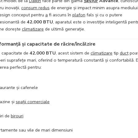
t model de la
Daikin
face parte din gama
SkyAir
Advance
, cunoscu
ru inovații,
consum redus
de energie și impact minim asupra mediului
esign conceput pentru
a
fi ascuns în
plafon
fals și cu o putere
esionantă de
42.000 BTU
, aparatul este o investiție inteligentă pent
ine dorește
climatizare
de ultimă generație.
formanță și capacitate de răcire/încălzire
 capacitate de
42.000 BTU
, acest sistem de
climatizare
tip
duct
poa
eri suprafețe mari, oferind o temperatură constantă și confortabilă. 
erea perfectă pentru:
aurante și cafenele
zine și
spații comerciale
iri de
birouri
tamente sau vile de mari dimensiuni