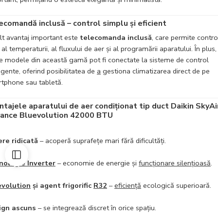
ecomandă inclusă – control simplu și eficient
lt avantaj important este
telecomanda inclusă
, care permite contro
 al temperaturii, al fluxului de aer și al programării aparatului. În plus,
e modele din această gamă pot fi conectate la sisteme de control
ligente, oferind posibilitatea de
a
gestiona climatizarea direct de pe
tphone sau tabletă.
ntajele aparatului de aer condiționat tip duct Daikin SkyAi
ance Bluevolution 42000 BTU
re ridicată
– acoperă suprafețe mari fără dificultăți.
nologie Inverter
– economie de energie și
funcționare silențioasă
.
evolution
și agent frigorific
R32
–
eficiență
ecologică superioară.
ign ascuns
– se integrează discret în orice spațiu.