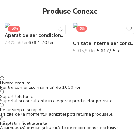
Produse Conexe
-10%
-5%
Aparat de aer conditionat Daikin Sensira Bluevolution FTXC71E-RXC71E Inverter 24000 BTU – Telecomanda inclusa
6.681,20
lei
7.423,56
lei
Unitate interna aer conditionat tip caseta Daikin FFA50A9 18000 BTU
5.617,95
lei
5.915,99
lei
Livrare gratuita
Pentru comenzile mai mari de 1000 ron
Suport telefonic
Suportul si consultanta in alegerea produselor potrivite.
Retur simplu și rapid
14 zile de la momentul achizitiei poti returna produsele.
Răsplătim fidelitatea ta
Acumulează puncte și bucură-te de recompense exclusive.