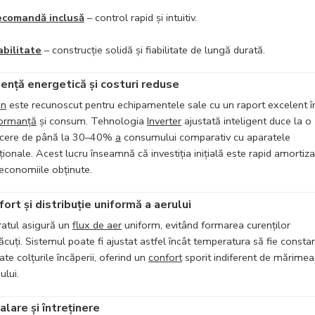
ecomandă inclusă
– control rapid și intuitiv.
bilitate
– construcție solidă și fiabilitate de lungă durată.
iență energetică și costuri reduse
in
este recunoscut pentru echipamentele sale cu un raport excelent î
ormanță
și consum. Tehnologia
Inverter
ajustată inteligent duce la o
cere de până la 30–40%
a
consumului comparativ cu aparatele
iționale. Acest lucru înseamnă că investiția inițială este rapid amortiz
 economiile obținute.
ort și distribuție uniformă a aerului
atul asigură un
flux de aer
uniform, evitând formarea curenților
ăcuți. Sistemul poate fi ajustat astfel încât temperatura să fie consta
oate colțurile încăperii, oferind un
confort
sporit indiferent de mărimea
ului.
alare și întreținere