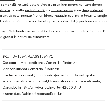
ecomandă inclusă
este o alegere premium pentru cei care doresc
atizare
de înaltă
performanță
, cu
consum redus
și un
design discret
.
ferent că este instalat într-un
birou
, magazin sau într-o
locuință
spațio
t sistem garantează un climat optim, confortabil și prietenos cu medi
stește în
tehnologie avansată
și bucură-te de avantajele oferite de
Da
er global în soluții de
climatizare
.
SKU:
FBA125A-RZASG125MY1
Categorii:
Aer conditionat Comercial / Industrial
,
Aer conditionat Comercial / Industrial
Etichete:
aer condiționat rezidențial
,
aer condiționat tip duct
,
aparat climatizare comercial
,
Bluevolution
,
climatizare eficientă
,
Daikin
,
Daikin SkyAir Advance
,
Inverter 42000 BTU
,
sistem duct Daikin
,
telecomandă inclusă