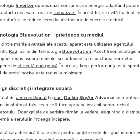
nologia
Inverter
optimizează consumul de energie, adaptând putere
atului la necesarul real de
climatizare
. În acest fel, se evită fluctuațiil
eratură și se reduce semnificativ factura de energie electrică.
nologia Bluevolution – prietenos cu mediul
 dintre marile avantaje ale acestui aparat este utilizarea agentului
rific
R32
, parte din tehnologia
Bluevolution
. Acest freon ecologic a
mpact redus asupra mediului și contribuie la respectarea normelor
opene de
eficiență energetică
. În același timp, performanța este sporită
ul de emisii nocive este redus la minimum.
ign discret și integrare ușoară
atul de
aer condiționat
tip
duct
Daikin
SkyAir
Advance
se monteaz
ns în plafonul fals, ceea ce îl face aproape invizibil pentru ochiul
izatorului. Doar grilele de
aerisire
rămân la vedere, asigurând o distribu
formă
a
aerului în întreaga încăpere.
stă caracteristică îl face ideal pentru spațiile unde designul interior e
rtant, permițând o estetică elegantă și minimalistă.