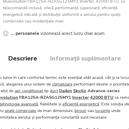
Bluevolution FBA125A-RZASG125MY1 Inverter, 42000 BTU, cu
telecomandă inclusă, oferă performanță superioară, eficiență
energetică ridicată și distribuție uniformă a aerului pentru spații
comerciale sau rezidențiale mari.
...
persoanele
vizionează acest lucru chiar acum
Descriere
Informații suplimentare
-o lume în care confortul termic este esențial atât acasă, cât și la locu
ă, alegerea unui sistem de
climatizare
performant devine o prioritat
atul de
aer condiționat
tip
duct
Daikin
SkyAir
Advance-series
evolution
FBA125A-RZASG125MY1
Inverter
42000 BTU
se rema
tehnologie avansată
, fiabilitate și
eficiență energetică
. Este soluția id
tru
spații comerciale
de mari dimensiuni,
birouri
sau
locuințe
unde
ormitatea aerului și performanța constantă sunt necesare.