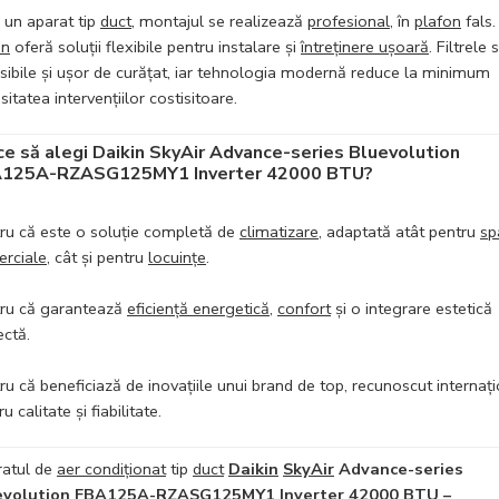
d un aparat tip
duct
, montajul se realizează
profesional
, în
plafon
fals.
in
oferă soluții flexibile pentru instalare și
întreținere ușoară
. Filtrele 
sibile și ușor de curățat, iar tehnologia modernă reduce la minimum
sitatea intervențiilor costisitoare.
ce să alegi Daikin SkyAir Advance-series Bluevolution
125A-RZASG125MY1 Inverter 42000 BTU?
ru că este o soluție completă de
climatizare
, adaptată atât pentru
spa
rciale
, cât și pentru
locuințe
.
ru că garantează
eficiență energetică
,
confort
și o integrare estetică
ectă.
ru că beneficiază de inovațiile unui brand de top, recunoscut internaț
u calitate și fiabilitate.
atul de
aer condiționat
tip
duct
Daikin
SkyAir
Advance-series
evolution
FBA125A-RZASG125MY1
Inverter
42000 BTU
–