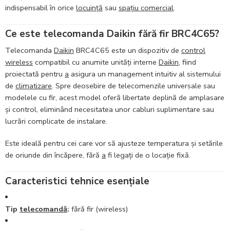
indispensabil în orice
locuință
sau
spațiu comercial
.
Ce este telecomanda Daikin fără fir BRC4C65?
Telecomanda
Daikin
BRC4C65 este un dispozitiv de
control
wireless
compatibil cu anumite unități interne
Daikin
, fiind
proiectată pentru
a
asigura un management intuitiv al sistemului
de
climatizare
. Spre deosebire de telecomenzile universale sau
modelele cu fir, acest model oferă libertate deplină de amplasare
și control, eliminând necesitatea unor cabluri suplimentare sau
lucrări complicate de instalare.
Este ideală pentru cei care vor să ajusteze temperatura și setările
de oriunde din încăpere, fără
a
fi legați de o locație fixă.
Caracteristici tehnice esențiale
Tip
telecomandă
:
fără fir (wireless)