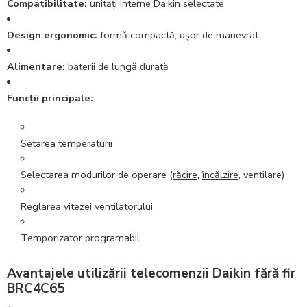
Compatibilitate:
unități interne
Daikin
selectate
Design ergonomic:
formă compactă, ușor de manevrat
Alimentare:
baterii de lungă durată
Funcții principale:
Setarea temperaturii
Selectarea modurilor de operare (
răcire
,
încălzire
, ventilare)
Reglarea vitezei ventilatorului
Temporizator programabil
Avantajele utilizării telecomenzii Daikin fără fir
BRC4C65