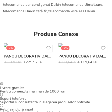
telecomanda aer condiționat Daikin
,
telecomanda climatizare
,
telecomanda Daikin fără fir
,
telecomanda wireless Daikin
Produse Conexe
-3%
-2%
PANOU DECORATIV DAIKIN BYK71FJW1
PANOU DECORATIV DAIKIN BYBCQ40H
3.229,92
lei
4.119,64
lei
3.331,92
lei
4.221,64
lei
Livrare gratuita
Pentru comenzile mai mari de 1000 ron
Suport telefonic
Suportul si consultanta in alegerea produselor potrivite.
Retur simplu și rapid