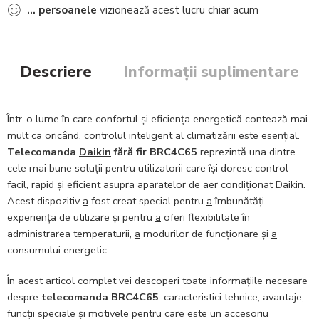
...
persoanele
vizionează acest lucru chiar acum
Descriere
Informații suplimentare
Într-o lume în care confortul și eficiența energetică contează mai
mult ca oricând, controlul inteligent al climatizării este esențial.
Telecomanda
Daikin
fără fir BRC4C65
reprezintă una dintre
cele mai bune soluții pentru utilizatorii care își doresc control
facil, rapid și eficient asupra aparatelor de
aer condiționat Daikin
.
Acest dispozitiv
a
fost creat special pentru
a
îmbunătăți
experiența de utilizare și pentru
a
oferi flexibilitate în
administrarea temperaturii,
a
modurilor de funcționare și
a
consumului energetic.
În acest articol complet vei descoperi toate informațiile necesare
despre
telecomanda BRC4C65
: caracteristici tehnice, avantaje,
funcții speciale și motivele pentru care este un accesoriu