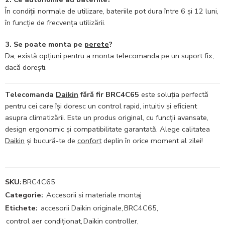
În condiții normale de utilizare, bateriile pot dura între 6 și 12 luni,
în funcție de frecvența utilizării.
3. Se poate monta pe
perete
?
Da, există opțiuni pentru
a
monta telecomanda pe un suport fix,
dacă dorești.
Telecomanda
Daikin
fără fir BRC4C65
este soluția perfectă
pentru cei care își doresc un control rapid, intuitiv și eficient
asupra climatizării. Este un produs original, cu funcții avansate,
design ergonomic și compatibilitate garantată. Alege calitatea
Daikin
și bucură-te de
confort
deplin în orice moment al zilei!
SKU:
BRC4C65
Categorie:
Accesorii si materiale montaj
Etichete:
accesorii Daikin originale
,
BRC4C65
,
control aer condiționat
,
Daikin controller
,