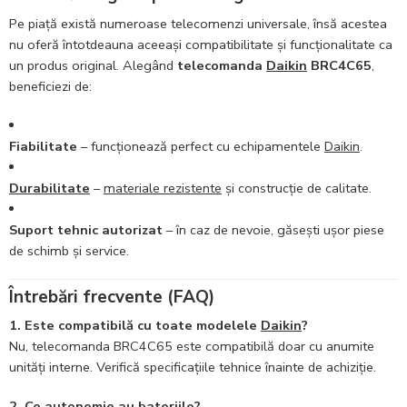
Pe piață există numeroase telecomenzi universale, însă acestea
nu oferă întotdeauna aceeași compatibilitate și funcționalitate ca
un produs original. Alegând
telecomanda
Daikin
BRC4C65
,
beneficiezi de:
Fiabilitate
– funcționează perfect cu echipamentele
Daikin
.
Durabilitate
–
materiale rezistente
și construcție de calitate.
Suport tehnic autorizat
– în caz de nevoie, găsești ușor piese
de schimb și service.
Întrebări frecvente (FAQ)
1. Este compatibilă cu toate modelele
Daikin
?
Nu, telecomanda BRC4C65 este compatibilă doar cu anumite
unități interne. Verifică specificațiile tehnice înainte de achiziție.
2. Ce autonomie au bateriile?