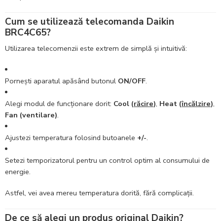
Cum se utilizează telecomanda Daikin
BRC4C65?
Utilizarea telecomenzii este extrem de simplă și intuitivă:
Pornești aparatul apăsând butonul
ON/OFF
.
Alegi modul de funcționare dorit:
Cool (
răcire
)
,
Heat (
încălzire
)
,
Fan (ventilare)
.
Ajustezi temperatura folosind butoanele
+/-
.
Setezi temporizatorul pentru un control optim al consumului de
energie.
Astfel, vei avea mereu temperatura dorită, fără complicații.
De ce să alegi un produs original Daikin?