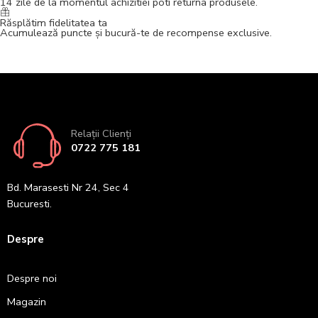
14 zile de la momentul achizitiei poti returna produsele.
Răsplătim fidelitatea ta
Acumulează puncte și bucură-te de recompense exclusive.
Relații Clienți
0722 775 181
Bd. Marasesti Nr 24, Sec 4
Bucuresti.
Despre
Despre noi
Magazin