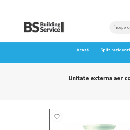
Acasă
Split rezident
Unitate externa aer c