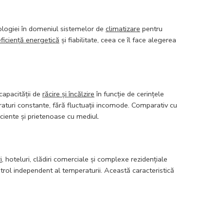
ologiei în domeniul sistemelor de
climatizare
pentru
eficiență energetică
și fiabilitate, ceea ce îl face alegerea
capacității de
răcire și încălzire
în funcție de cerințele
turi constante, fără fluctuații incomode. Comparativ cu
iente și prietenoase cu mediul.
i
, hoteluri, clădiri comerciale și complexe rezidențiale
ntrol independent al temperaturii. Această caracteristică