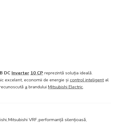
KB DC
Inverter
10 CP
reprezintă soluția ideală.
ic excelent, economii de energie și
control inteligent
al
a recunoscută
a
brandului
Mitsubishi Electric
.
ishi
,
Mitsubishi VRF
,
performanță silențioasă
,