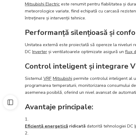
Mitsubishi Electric
este renumit pentru fiabilitatea și du
meteorologice variate, fiind echipată cu carcasă rezist
întreținere și intervenții tehnice.
Performanță silențioasă și conf
Unitatea externă este proiectată să opereze la niveluri r
DC
Inverter
și ventilatoarele optimizate asigură un
flux 
Control inteligent și integrare 
Sistemul
VRF
Mitsubishi
permite controlul inteligent al u
programarea temperaturii, monitorizarea consumului de 
asemenea posibilă, oferind un nivel avansat de automat
Avantaje principale:
Eficiență energetică
ridicată
datorită tehnologiei DC