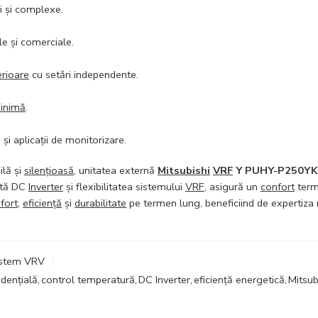
ri și complexe.
ale și comerciale.
erioare
cu setări independente.
minimă
.
 și aplicații de monitorizare.
ilă și
silențioasă
, unitatea externă
Mitsubishi
VRF
Y PUHY-P250Y
ată DC
Inverter
și flexibilitatea sistemului
VRF
, asigură un
confort
term
fort
,
eficiență
și
durabilitate
pe termen lung, beneficiind de expertiz
sistem VRV
idențială
,
control temperatură
,
DC Inverter
,
eficiență energetică
,
Mitsub