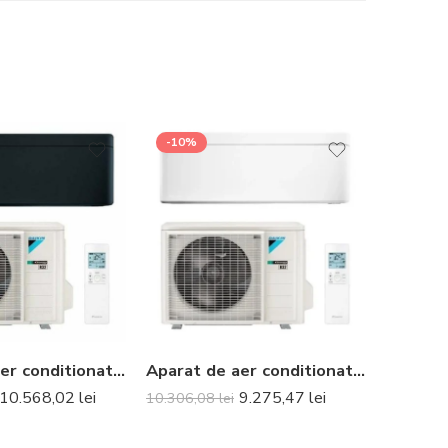
-10%
Aparat de aer conditionat Daikin Stylish Bluevolution FTXA50CB-RXA50B8 Inverter 18000 BTU Black – Telecomanda inclusa
Aparat de aer conditionat optimizat pentru incalzire Daikin Nepura Stylish Bluevolution FTXTA30CW-RXTA30C Inverter 9000 BTU White – Telecomanda inclusa
10.568,02
lei
9.275,47
lei
10.306,08
lei