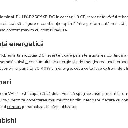
Nominal PUHY-P250YKB DC
Inverter
10 CP
reprezintă vârful tehn
 proiectat să asigure o combinație optimă între
performanță
ridicată,
resc
confort
maxim cu costuri reduse.
nță energetică
50YKB este tehnologia
DC
Inverter
, care permite ajustarea continuă
a
 semnificativă
a
consumului de energie și prin menținerea unei tempera
economisi până la 30-40% din energie, ceea ce le face extrem de efic
mari
ishi
VRF
Y este capabilă să deservească spații extinse, precum
birour
 Flow) permite conectarea mai multor
unități interioare
, fiecare cu co
rind
confort
personalizat fiecărui utilizator.
ubishi