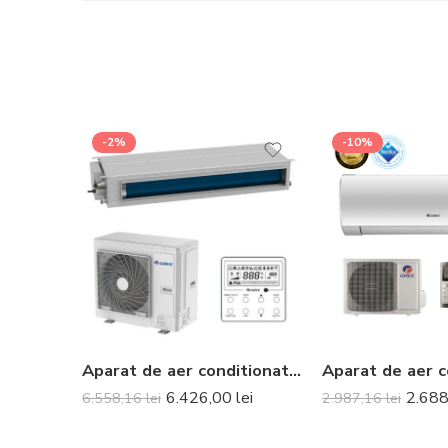
-2%
-10%
Aparat de aer conditionat tip duct Gree Ultra Thin R32 GUD35P-A-T-GUD35W-NhA-T Inverter 12000 BTU
6.426,00
lei
2.68
6.558,16
lei
2.987,16
lei