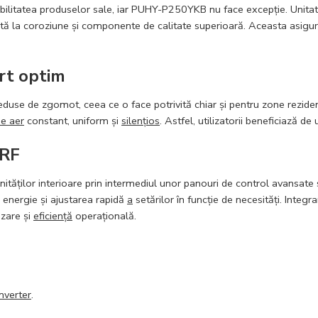
rabilitatea produselor sale, iar PUHY-P250YKB nu face excepție. Unita
entă la coroziune și componente de calitate superioară. Aceasta asig
ort optim
eduse de zgomot, ceea ce o face potrivită chiar și pentru zone reziden
de aer
constant, uniform și
silențios
. Astfel, utilizatorii beneficiază d
VRF
nităților interioare prin intermediul unor panouri de control avansate s
energie și ajustarea rapidă
a
setărilor în funcție de necesități. Inte
izare și
eficiență
operațională.
Inverter
.