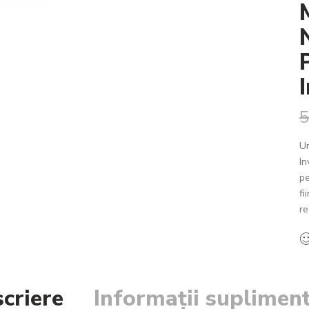
5
U
In
pe
fi
re
criere
Informații suplimen