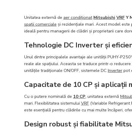
Unitatea externă de
aer condiționat
Mitsubishi
VRF
Y 
spații comerciale
și rezidențiale mari. Acest model este
ideală pentru managerii de clădiri și proprietarii care do
Tehnologie DC Inverter și eficie
Unul dintre principalele avantaje ale unității PUHY-P2
reale ale spațiului. Aceasta se traduce printr-o reducere
unitățile tradiționale ON/OFF, sistemele DC
Inverter
pot 
Capacitate de 10 CP și aplicații 
Cu o putere nominală de
10 CP
, unitatea externă
Mitsub
mari. Flexibilitatea sistemului
VRF
(Variable Refrigerant
este esențială pentru clădirile cu mai multe încăperi, ofe
Design robust și fiabilitate Mits