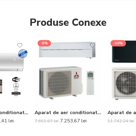
Produse Conexe
-5%
-10%
Aparat de aer conditionat Gree Fairy Lclh R32 GWH09ACC-K6DNA1A Inverter 9000 BTU
Aparat de aer conditionat Mitsubishi Electric MSZ-LN25VGW-MUZ-LN25VG Inverter 9000 BTU Solid White
8,41
lei
7.253,67
lei
7.661,67
lei
11.742,24
lei