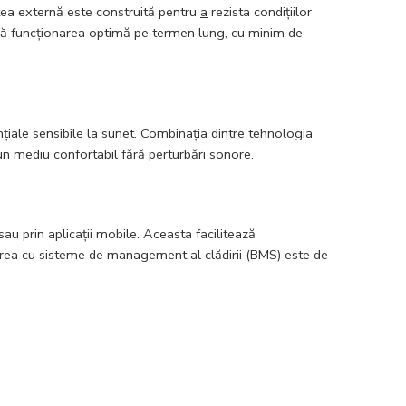
tea externă este construită pentru
a
rezista condițiilor
ură funcționarea optimă pe termen lung, cu minim de
țiale sensibile la sunet. Combinația dintre tehnologia
e un mediu confortabil fără perturbări sonore.
au prin aplicații mobile. Aceasta facilitează
grarea cu sisteme de management al clădirii (BMS) este de