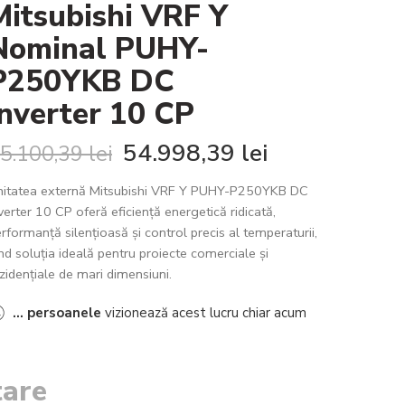
Mitsubishi VRF Y
Nominal PUHY-
P250YKB DC
Inverter 10 CP
54.998,39
lei
5.100,39
lei
nitatea externă Mitsubishi VRF Y PUHY-P250YKB DC
verter 10 CP oferă eficiență energetică ridicată,
rformanță silențioasă și control precis al temperaturii,
ind soluția ideală pentru proiecte comerciale și
zidențiale de mari dimensiuni.
...
persoanele
vizionează acest lucru chiar acum
tare