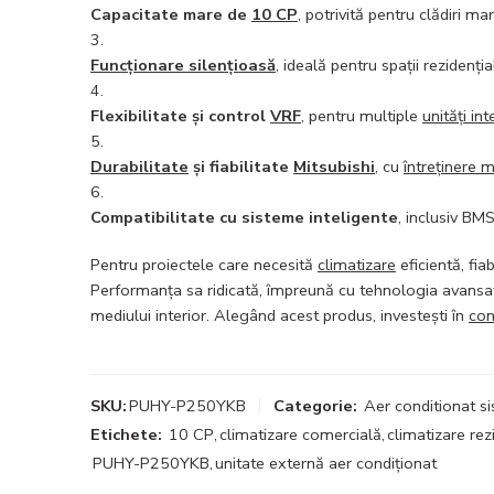
Capacitate mare de
10 CP
, potrivită pentru clădiri ma
Funcționare silențioasă
, ideală pentru spații rezidenți
Flexibilitate și control
VRF
, pentru multiple
unități int
Durabilitate
și fiabilitate
Mitsubishi
, cu
întreținere 
Compatibilitate cu sisteme inteligente
, inclusiv BMS
Pentru proiectele care necesită
climatizare
eficientă, fiab
Performanța sa ridicată, împreună cu tehnologia avans
mediului interior. Alegând acest produs, investești în
con
SKU:
PUHY-P250YKB
Categorie:
Aer conditionat 
Etichete:
10 CP
,
climatizare comercială
,
climatizare rez
PUHY-P250YKB
,
unitate externă aer condiționat