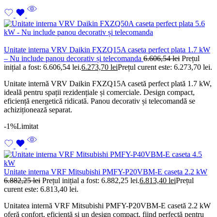
Unitate interna VRV Daikin FXZQ15A caseta perfect plata 1.7 kW
– Nu include panou decorativ și telecomanda
6.606,54
lei
Prețul
inițial a fost: 6.606,54 lei.
6.273,70
lei
Prețul curent este: 6.273,70 lei.
Unitate internă VRV Daikin FXZQ15A casetă perfect plată 1.7 kW,
ideală pentru spații rezidențiale și comerciale. Design compact,
eficiență energetică ridicată. Panou decorativ și telecomandă se
achiziționează separat.
-1%
Limitat
Unitate interna VRF Mitsubishi PMFY-P20VBM-E caseta 2.2 kW
6.882,25
lei
Prețul inițial a fost: 6.882,25 lei.
6.813,40
lei
Prețul
curent este: 6.813,40 lei.
Unitatea internă VRF Mitsubishi PMFY-P20VBM-E casetă 2.2 kW
oferă confort, eficiență și un design compact, fiind perfectă pentru