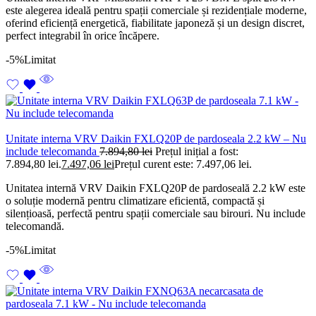
este alegerea ideală pentru spații comerciale și rezidențiale moderne,
oferind eficiență energetică, fiabilitate japoneză și un design discret,
perfect integrabil în orice încăpere.
-5%
Limitat
Unitate interna VRV Daikin FXLQ20P de pardoseala 2.2 kW – Nu
include telecomanda
7.894,80
lei
Prețul inițial a fost:
7.894,80 lei.
7.497,06
lei
Prețul curent este: 7.497,06 lei.
Unitatea internă VRV Daikin FXLQ20P de pardoseală 2.2 kW este
o soluție modernă pentru climatizare eficientă, compactă și
silențioasă, perfectă pentru spații comerciale sau birouri. Nu include
telecomandă.
-5%
Limitat