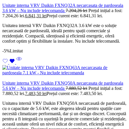
Unitate interna VRV Daikin FXNQ32A necarcasata de pardoseala
3.6 kW – Nu include telecomanda
7.204,26
lei
Prețul inițial a fost:
7.204,26 lei.
6.841,31
lei
Prețul curent este: 6.841,31 lei.
Unitatea internă VRV Daikin FXNQ32A 3.6 kW este o soluție
necarcasată de pardoseală, ideală pentru spații comerciale și
rezidențiale. Compactă, silențioasă și eficientă energetic, oferă
confort optim și flexibilitate la instalare. Nu include telecomandă.
-5%
Limitat
Unitate interna VRV Daikin FXNQ50A necarcasata de pardoseala
5.6 kW – Nu include telecomanda
7.880,52
lei
Prețul inițial a fost:
7.880,52 lei.
7.483,50
lei
Prețul curent este: 7.483,50 lei.
Unitatea internă VRV Daikin FXNQ50A necarcasată de pardoseală,
cu o capacitate de 5.6 kW, este alegerea ideală pentru spațiile care
necesită climatizare performantă, dar și un design discret. Concepută
pentru a fi integrată cu ușurință în proiecte comerciale și rezidențiale,
această unitate oferă un nivel ridicat de confort, eficiență energetică