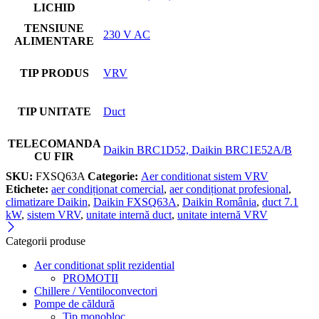
LICHID
TENSIUNE
230 V AC
ALIMENTARE
TIP PRODUS
VRV
TIP UNITATE
Duct
TELECOMANDA
Daikin BRC1D52, Daikin BRC1E52A/B
CU FIR
SKU:
FXSQ63A
Categorie:
Aer conditionat sistem VRV
Etichete:
aer condiționat comercial
,
aer condiționat profesional
,
climatizare Daikin
,
Daikin FXSQ63A
,
Daikin România
,
duct 7.1
kW
,
sistem VRV
,
unitate internă duct
,
unitate internă VRV
Categorii produse
Aer conditionat split rezidential
PROMOTII
Chillere / Ventiloconvectori
Pompe de căldură
Tip monobloc