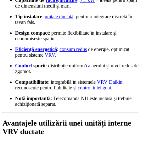
Capacitate de
răcire
/
încălzire
:
7.1 kW
– ideală pentru spații
de dimensiuni medii și mari.
Tip instalare
:
unitate ductată
, pentru o integrare discretă în
tavan fals.
Design compact
: permite flexibilitate în instalare și
economisește spațiu.
Eficiență energetică
:
consum redus
de energie, optimizat
pentru sisteme
VRV
.
Confort
sporit
: distribuție uniformă
a
aerului și nivel redus de
zgomot.
Compatibilitate
: integrabilă în sistemele
VRV
Daikin
,
recunoscute pentru fiabilitate și
control inteligent
.
Notă importantă
: Telecomanda NU este inclusă și trebuie
achiziționată separat.
Avantajele utilizării unei unități interne
VRV ductate