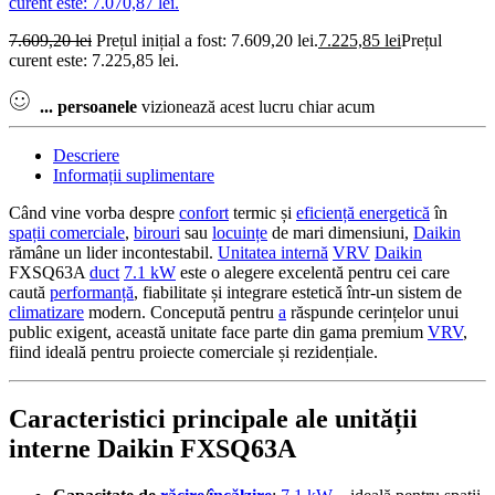
curent este: 7.070,87 lei.
7.609,20
lei
Prețul inițial a fost: 7.609,20 lei.
7.225,85
lei
Prețul
curent este: 7.225,85 lei.
...
persoanele
vizionează acest lucru chiar acum
Descriere
Informații suplimentare
Când vine vorba despre
confort
termic și
eficiență energetică
în
spații comerciale
,
birouri
sau
locuințe
de mari dimensiuni,
Daikin
rămâne un lider incontestabil.
Unitatea internă
VRV
Daikin
FXSQ63A
duct
7.1 kW
este o alegere excelentă pentru cei care
caută
performanță
, fiabilitate și integrare estetică într-un sistem de
climatizare
modern. Concepută pentru
a
răspunde cerințelor unui
public exigent, această unitate face parte din gama premium
VRV
,
fiind ideală pentru proiecte comerciale și rezidențiale.
Caracteristici principale ale unității
interne Daikin FXSQ63A