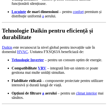
funcționării silențioase.
Locuințe
de mari dimensiuni
– pentru
confort
premium și
distribuție uniformă
a
aerului.
Tehnologie Daikin pentru eficiență și
durabilitate
Daikin
este recunoscut la nivel global pentru inovațiile sale în
domeniul
HVAC
. Unitatea FXSQ63A beneficiază de:
Tehnologie Inverter
– pentru un consum optim de energie.
Compatibilitate
VRV
– integrată într-un sistem ce poate
gestiona mai multe unități simultan.
Fiabilitate ridicată
– componente proiectate pentru utilizare
intensivă și durată lungă de viață.
Opțiuni de filtrare
a
aerului
– pentru un
climat interior
mai
sănătos.