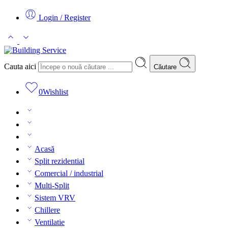
Login / Register
Cauta aici
Căutare
0
Wishlist
Acasă
Split rezidential
Comercial / industrial
Multi-Split
Sistem VRV
Chillere
Ventilatie