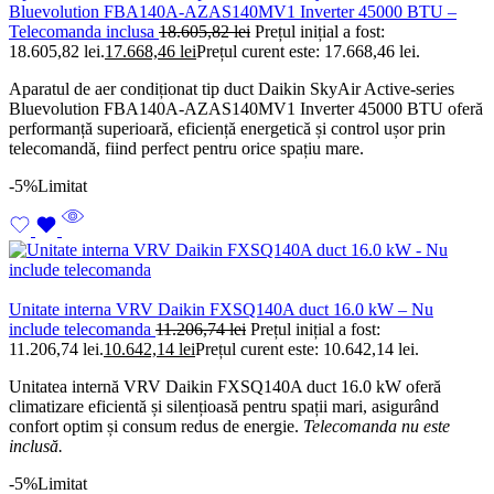
Bluevolution FBA140A-AZAS140MV1 Inverter 45000 BTU –
Telecomanda inclusa
18.605,82
lei
Prețul inițial a fost:
18.605,82 lei.
17.668,46
lei
Prețul curent este: 17.668,46 lei.
Aparatul de aer condiționat tip duct Daikin SkyAir Active-series
Bluevolution FBA140A-AZAS140MV1 Inverter 45000 BTU oferă
performanță superioară, eficiență energetică și control ușor prin
telecomandă, fiind perfect pentru orice spațiu mare.
-5%
Limitat
Unitate interna VRV Daikin FXSQ140A duct 16.0 kW – Nu
include telecomanda
11.206,74
lei
Prețul inițial a fost:
11.206,74 lei.
10.642,14
lei
Prețul curent este: 10.642,14 lei.
Unitatea internă VRV Daikin FXSQ140A duct 16.0 kW oferă
climatizare eficientă și silențioasă pentru spații mari, asigurând
confort optim și consum redus de energie.
Telecomanda nu este
inclusă.
-5%
Limitat