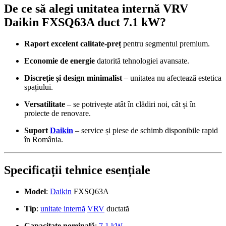
De ce să alegi unitatea internă VRV
Daikin FXSQ63A duct 7.1 kW?
Raport excelent calitate-preț
pentru segmentul premium.
Economie de energie
datorită tehnologiei avansate.
Discreție și design minimalist
– unitatea nu afectează estetica
spațiului.
Versatilitate
– se potrivește atât în clădiri noi, cât și în
proiecte de renovare.
Suport
Daikin
– service și piese de schimb disponibile rapid
în România.
Specificații tehnice esențiale
Model
:
Daikin
FXSQ63A
Tip
:
unitate internă
VRV
ductată
Capacitate nominală
:
7.1 kW