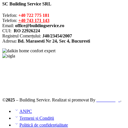
SC Building Service SRL
Telefon:
+40 722 775 181
Telefon:
+40 743 171 143
Email:
office@buildingservice.ro
CUI:
RO 22926224
Registrul
Comerțului
:
J40/23454/2007
Adresa
: Bd. Marasesti Nr 24, Sec 4, Bucuresti
Solutionarea online a litigiilor
ANPC – SAL
©
2025
– Building Service. Realizat si promovat By
AllmaDesign
.
ANPC
Termeni și Condiții
Politică de confidențialitate