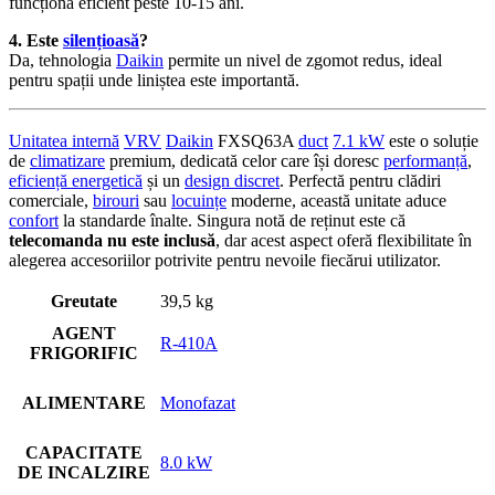
funcționa eficient peste 10-15 ani.
4. Este
silențioasă
?
Da, tehnologia
Daikin
permite un nivel de zgomot redus, ideal
pentru spații unde liniștea este importantă.
Unitatea internă
VRV
Daikin
FXSQ63A
duct
7.1 kW
este o soluție
de
climatizare
premium, dedicată celor care își doresc
performanță
,
eficiență energetică
și un
design discret
. Perfectă pentru clădiri
comerciale,
birouri
sau
locuințe
moderne, această unitate aduce
confort
la standarde înalte. Singura notă de reținut este că
telecomanda nu este inclusă
, dar acest aspect oferă flexibilitate în
alegerea accesoriilor potrivite pentru nevoile fiecărui utilizator.
Greutate
39,5 kg
AGENT
R-410A
FRIGORIFIC
ALIMENTARE
Monofazat
CAPACITATE
8.0 kW
DE INCALZIRE