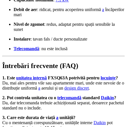
Debit de aer
: ridicat, pentru acoperirea uniformă
a
încăperilor
mari
Nivel de zgomot
: redus, adaptat pentru spații sensibile la
sunet
Instalare
: tavan fals / ducte personalizate
Telecomandă
: nu este inclusă
Întrebări frecvente (FAQ)
1. Este
unitatea internă
FXSQ63A potrivită pentru
locuințe
?
Da, mai ales pentru vile sau apartamente mari, unde este nevoie de o
distribuție uniformă
a
aerului și un
design discret
.
2. Pot controla unitatea cu o
telecomandă
standard
Daikin
?
Da, dar telecomanda trebuie achiziționată separat, deoarece pachetul
standard nu o include.
3. Care este durata de viață
a
unității?
Cu o mentenanță corespunzătoare, unitățile interne
Daikin
pot