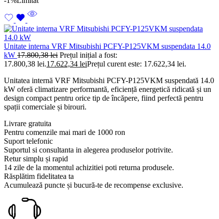
-1%
Limitat
Unitate interna VRF Mitsubishi PCFY-P125VKM suspendata 14.0
kW
17.800,38
lei
Prețul inițial a fost:
17.800,38 lei.
17.622,34
lei
Prețul curent este: 17.622,34 lei.
Unitatea internă VRF Mitsubishi PCFY-P125VKM suspendată 14.0
kW oferă climatizare performantă, eficiență energetică ridicată și un
design compact pentru orice tip de încăpere, fiind perfectă pentru
spații comerciale și birouri.
Livrare gratuita
Pentru comenzile mai mari de 1000 ron
Suport telefonic
Suportul si consultanta in alegerea produselor potrivite.
Retur simplu și rapid
14 zile de la momentul achizitiei poti returna produsele.
Răsplătim fidelitatea ta
Acumulează puncte și bucură-te de recompense exclusive.