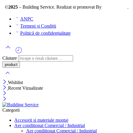
©
2025
– Building Service. Realizat si promovat By
AllmaDesign
.
ANPC
Termeni și Condiții
Politică de confidențialitate
Căutare
Wishlist
Recent Vizualizate
Categorii
Accesorii si materiale montaj
Aer conditionat Comercial / Industrial
Aer conditionat Comercial / Industrial