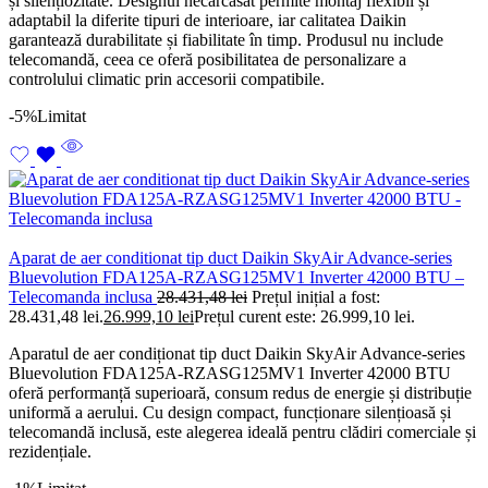
și silențiozitate. Designul necarcasat permite montaj flexibil și
adaptabil la diferite tipuri de interioare, iar calitatea Daikin
garantează durabilitate și fiabilitate în timp. Produsul nu include
telecomandă, ceea ce oferă posibilitatea de personalizare a
controlului climatic prin accesorii compatibile.
-5%
Limitat
Aparat de aer conditionat tip duct Daikin SkyAir Advance-series
Bluevolution FDA125A-RZASG125MV1 Inverter 42000 BTU –
Telecomanda inclusa
28.431,48
lei
Prețul inițial a fost:
28.431,48 lei.
26.999,10
lei
Prețul curent este: 26.999,10 lei.
Aparatul de aer condiționat tip duct Daikin SkyAir Advance-series
Bluevolution FDA125A-RZASG125MV1 Inverter 42000 BTU
oferă performanță superioară, consum redus de energie și distribuție
uniformă a aerului. Cu design compact, funcționare silențioasă și
telecomandă inclusă, este alegerea ideală pentru clădiri comerciale și
rezidențiale.