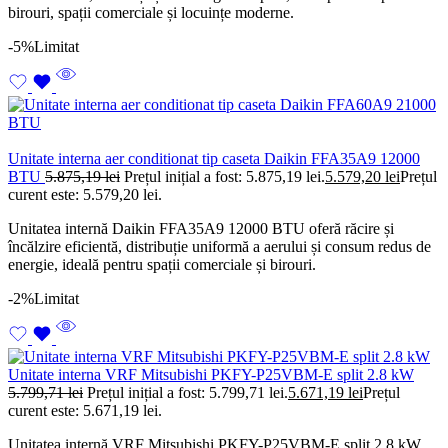
birouri, spații comerciale și locuințe moderne.
-5%
Limitat
Unitate interna aer conditionat tip caseta Daikin FFA35A9 12000
BTU
5.875,19
lei
Prețul inițial a fost: 5.875,19 lei.
5.579,20
lei
Prețul
curent este: 5.579,20 lei.
Unitatea internă Daikin FFA35A9 12000 BTU oferă răcire și
încălzire eficientă, distribuție uniformă a aerului și consum redus de
energie, ideală pentru spații comerciale și birouri.
-2%
Limitat
Unitate interna VRF Mitsubishi PKFY-P25VBM-E split 2.8 kW
5.799,71
lei
Prețul inițial a fost: 5.799,71 lei.
5.671,19
lei
Prețul
curent este: 5.671,19 lei.
Unitatea internă VRF Mitsubishi PKFY-P25VBM-E split 2.8 kW