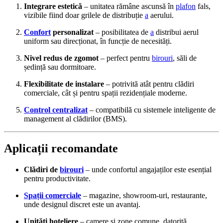
Integrare estetică
– unitatea rămâne ascunsă în
plafon
fals,
vizibile fiind doar grilele de distribuție
a
aerului.
Confort
personalizat
– posibilitatea de
a
distribui aerul
uniform sau direcționat, în funcție de necesități.
Nivel redus de zgomot
– perfect pentru
birouri
, săli de
ședință sau dormitoare.
Flexibilitate de instalare
– potrivită atât pentru clădiri
comerciale, cât și pentru spații rezidențiale moderne.
Control centralizat
– compatibilă cu sistemele inteligente de
management al clădirilor (BMS).
Aplicații recomandate
Clădiri de
birouri
– unde confortul angajaților este esențial
pentru productivitate.
Spații comerciale
– magazine, showroom-uri, restaurante,
unde designul discret este un avantaj.
Unități hoteliere
– camere și zone comune, datorită