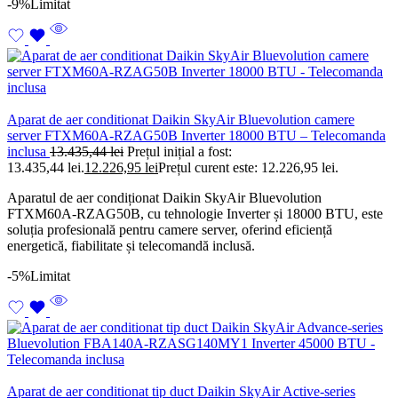
-9%
Limitat
Aparat de aer conditionat Daikin SkyAir Bluevolution camere
server FTXM60A-RZAG50B Inverter 18000 BTU – Telecomanda
inclusa
13.435,44
lei
Prețul inițial a fost:
13.435,44 lei.
12.226,95
lei
Prețul curent este: 12.226,95 lei.
Aparatul de aer condiționat Daikin SkyAir Bluevolution
FTXM60A-RZAG50B, cu tehnologie Inverter și 18000 BTU, este
soluția profesională pentru camere server, oferind eficiență
energetică, fiabilitate și telecomandă inclusă.
-5%
Limitat
Aparat de aer conditionat tip duct Daikin SkyAir Active-series