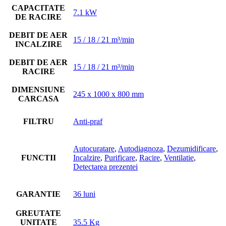
CAPACITATE
7.1 kW
DE RACIRE
DEBIT DE AER
15 / 18 / 21 m³/min
INCALZIRE
DEBIT DE AER
15 / 18 / 21 m³/min
RACIRE
DIMENSIUNE
245 x 1000 x 800 mm
CARCASA
FILTRU
Anti-praf
Autocuratare
,
Autodiagnoza
,
Dezumidificare
,
FUNCTII
Incalzire
,
Purificare
,
Racire
,
Ventilatie
,
Detectarea prezentei
GARANTIE
36 luni
GREUTATE
UNITATE
35.5 Kg