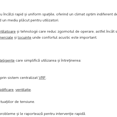
ncălzi rapid și uniform spațiile, oferind un climat optim indiferent de 
 un mediu plăcut pentru utilizatori.
ntilatoare
și tehnologii care reduc zgomotul de operare, astfel încât s
merciale
și
locuințe
unde confortul acustic este important.
nteligente
care simplifică utilizarea și întreținerea:
prin sistem centralizat
VRF
.
dificare
,
ventilație
.
tuațiilor de tensiune.
robleme și le raportează pentru intervenție rapidă.