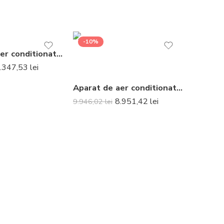
-10%
Aparat de aer conditionat Gree Bora A4 Silver R32 GWH12AAB-K6DNA4A Inverter 12000 BTU
.347,53
lei
Aparat de aer conditionat optimizat pentru incalzire Daikin Perfera Bluevolution FTXTM30A-RXTM30A Inverter 9000 BTU – Telecomanda inclusa
8.951,42
lei
9.946,02
lei