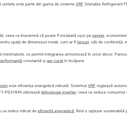
tă unitate este parte din gama de sisteme
VRF
(Variable Refrigerant 
ă, ceea ce înseamnă că poate fi instalată ușor pe
perete
, economisin
pentru spații de dimensiuni medii, cum ar fi
birouri
, săli de conferință
ii minimaliste, ce permit integrarea armonioasă în orice decor. Panoul
performanță
constantă și
aer curat
în încăpere.
bishi
este eficiența energetică ridicată. Sistemul
VRF
reglează automat
PCFY-P63VKM utilizează
tehnologie inverter
, ceea ce reduce consumul d
u un indice ridicat de
eficiență energetică
, fiind o opțiune sustenabilă