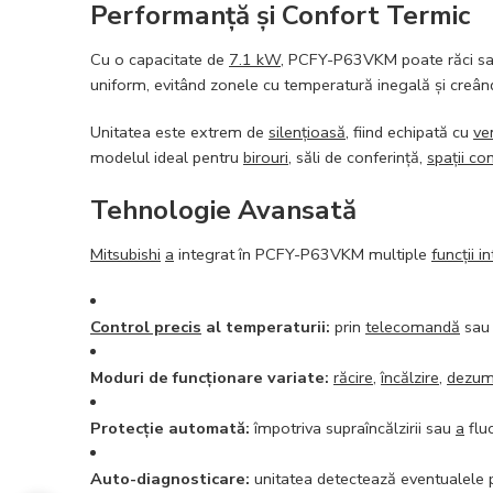
Performanță și Confort Termic
Cu o capacitate de
7.1 kW
, PCFY-P63VKM poate răci sau î
uniform, evitând zonele cu temperatură inegală și creând
Unitatea este extrem de
silențioasă
, fiind echipată cu
ve
modelul ideal pentru
birouri
, săli de conferință,
spații co
Tehnologie Avansată
Mitsubishi
a
integrat în PCFY-P63VKM multiple
funcții i
Control precis
al temperaturii:
prin
telecomandă
sau 
Moduri de funcționare variate:
răcire
,
încălzire
,
dezumi
Protecție automată:
împotriva supraîncălzirii sau
a
fluc
Auto-diagnosticare:
unitatea detectează eventualele p