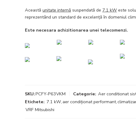
Această
unitate internă
suspendată de
7.1 kW
este solu
reprezentând un standard de excelență în domeniul clim
Este necesara achizitionarea unei telecomenzi.
SKU:
PCFY-P63VKM
Categorie:
Aer conditionat s
Etichete:
7.1 kW
,
aer condiționat performant
,
climatiz
VRF Mitsubishi