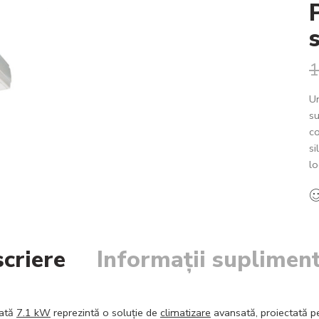
1
U
su
co
si
lo
criere
Informații suplimen
ată
7.1 kW
reprezintă o soluție de
climatizare
avansată, proiectată p