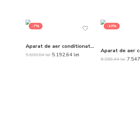
-7%
-10%
Aparat de aer conditionat Mitsubishi Electric Kirigamine Zen White MSZ-EF25VGKW-MUZ-EF25VG Inverter 9000 BTU
5.192,64
lei
5.600,64
lei
7.54
8.386,44
lei