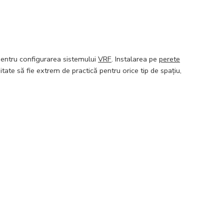
l pentru configurarea sistemului
VRF
. Instalarea pe
perete
itate să fie extrem de practică pentru orice tip de spațiu,