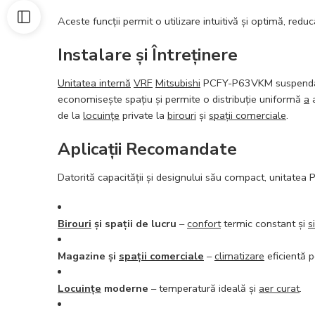
Aceste funcții permit o utilizare intuitivă și optimă, redu
Instalare și Întreținere
Unitatea internă
VRF
Mitsubishi
PCFY-P63VKM suspend
economisește spațiu și permite o distribuție uniformă
a
a
de la
locuințe
private la
birouri
și
spații comerciale
.
Aplicații Recomandate
Datorită capacității și designului său compact, unitate
Birouri
și spații de lucru
–
confort
termic constant și
s
Magazine și
spații comerciale
–
climatizare
eficientă pe
Locuințe
moderne
– temperatură ideală și
aer curat
.