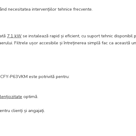
când necesitatea intervențiilor tehnice frecvente.
ată
7.1 kW
se instalează rapid și eficient, cu suport tehnic disponibi
erului. Filtrele ușor accesibile și întreținerea simplă fac ca această un
a PCFY-P63VKM este potrivită pentru:
ilențiozitate
optimă.
ntru clienți și angajați.