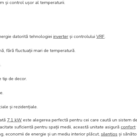
m și control ușor al temperaturii.
ergie datorită tehnologiei
inverter
și controlului
VRF
.
ă, fără fluctuații mari de temperatură.
.
e tip de decor.
e.
iale și rezidențiale.
ată
7.1 kW
este alegerea perfectă pentru cei care caută un sistem d
acitate suficientă pentru spații medii, această unitate asigură
confort
g, economii de energie și un mediu interior plăcut,
silențios
și sănăto