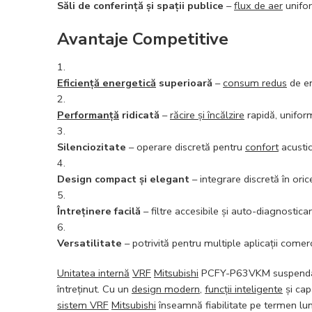
Săli de conferință și spații publice
–
flux de aer
unifor
Avantaje Competitive
Eficiență energetică
superioară
–
consum redus
de en
Performanță
ridicată
–
răcire și încălzire
rapidă, uniform
Silenciozitate
– operare discretă pentru
confort
acustic
Design compact și elegant
– integrare discretă în oric
Întreținere facilă
– filtre accesibile și auto-diagnosticar
Versatilitate
– potrivită pentru multiple aplicații comerc
Unitatea internă
VRF
Mitsubishi
PCFY-P63VKM suspend
întreținut. Cu un
design modern
,
funcții inteligente
și cap
sistem VRF
Mitsubishi
înseamnă fiabilitate pe termen lun