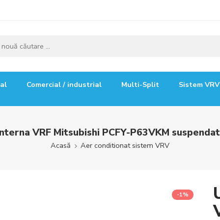
ial
Comercial / industrial
Multi-Split
Sistem VRV
interna VRF Mitsubishi PCFY-P63VKM suspenda
Acasă
Aer conditionat sistem VRV
-1%