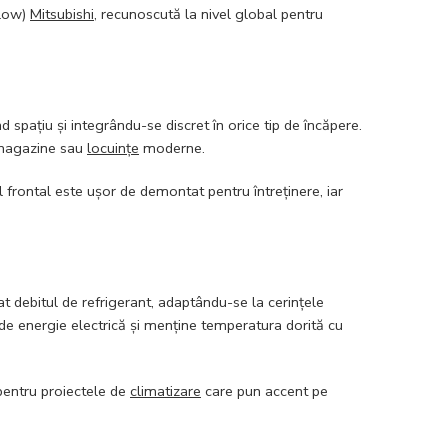
Flow)
Mitsubishi
, recunoscută la nivel global pentru
d spațiu și integrându-se discret în orice tip de încăpere.
, magazine sau
locuințe
moderne.
 frontal este ușor de demontat pentru întreținere, iar
 debitul de refrigerant, adaptându-se la cerințele
e energie electrică și menține temperatura dorită cu
 pentru proiectele de
climatizare
care pun accent pe