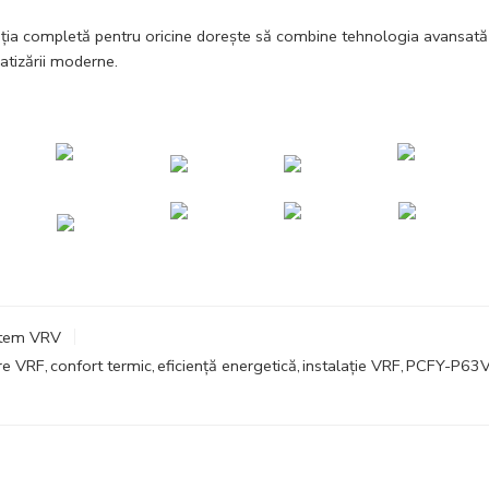
ția completă pentru oricine dorește să combine tehnologia avansat
atizării moderne.
istem VRV
are VRF
,
confort termic
,
eficiență energetică
,
instalație VRF
,
PCFY-P63