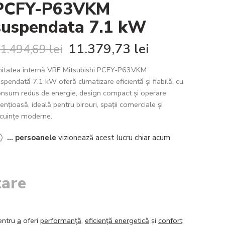
PCFY-P63VKM
suspendata 7.1 kW
11.379,73
lei
1.494,69
lei
nitatea internă VRF Mitsubishi PCFY-P63VKM
spendată 7.1 kW oferă climatizare eficientă și fiabilă, cu
nsum redus de energie, design compact și operare
lențioasă, ideală pentru birouri, spații comerciale și
cuințe moderne.
...
persoanele
vizionează acest lucru chiar acum
tare
entru
a
oferi
performanță
,
eficiență energetică
și
confort