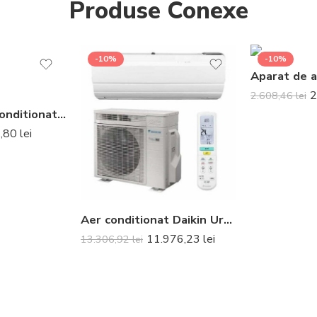
Produse Conexe
-10%
-10%
2
2.608,46
lei
Aparat de aer conditionat Daikin Comfora Bluevolution FTXP60N-RXP60N Inverter 21000 BTU – Telecomanda inclusa
7,80
lei
Aer conditionat Daikin Ururu Sarara Bluevolution FTXZ25N-RXZ25N Inverter 9000 BTU – Telecomanda inclusa
11.976,23
lei
13.306,92
lei