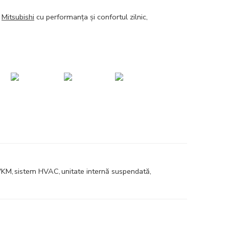
ă
Mitsubishi
cu performanța și confortul zilnic,
VKM
,
sistem HVAC
,
unitate internă suspendată
,