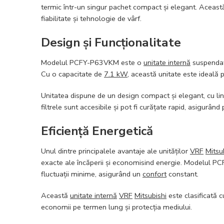
termic într-un singur pachet compact și elegant. Aceas
fiabilitate și tehnologie de vârf.
Design și Funcționalitate
Modelul PCFY-P63VKM este o
unitate internă
suspendat
Cu o capacitate de
7.1 kW
, această unitate este ideală 
Unitatea dispune de un design compact și elegant, cu lin
filtrele sunt accesibile și pot fi curățate rapid, asigurând
Eficiență Energetică
Unul dintre principalele avantaje ale unităților
VRF
Mitsu
exacte ale încăperii și economisind energie. Modelul 
fluctuații minime, asigurând un
confort
constant.
Această
unitate internă
VRF
Mitsubishi
este clasificată c
economii pe termen lung și protecția mediului.