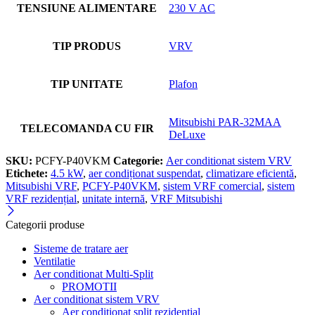
TENSIUNE ALIMENTARE
230 V AC
TIP PRODUS
VRV
TIP UNITATE
Plafon
Mitsubishi PAR-32MAA
TELECOMANDA CU FIR
DeLuxe
SKU:
PCFY-P40VKM
Categorie:
Aer conditionat sistem VRV
Etichete:
4.5 kW
,
aer condiționat suspendat
,
climatizare eficientă
,
Mitsubishi VRF
,
PCFY-P40VKM
,
sistem VRF comercial
,
sistem
VRF rezidențial
,
unitate internă
,
VRF Mitsubishi
Categorii produse
Sisteme de tratare aer
Ventilatie
Aer conditionat Multi-Split
PROMOTII
Aer conditionat sistem VRV
Aer conditionat split rezidential