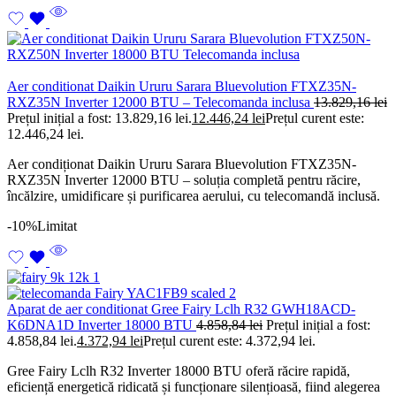
Aer conditionat Daikin Ururu Sarara Bluevolution FTXZ35N-
RXZ35N Inverter 12000 BTU – Telecomanda inclusa
13.829,16
lei
Prețul inițial a fost: 13.829,16 lei.
12.446,24
lei
Prețul curent este:
12.446,24 lei.
Aer condiționat Daikin Ururu Sarara Bluevolution FTXZ35N-
RXZ35N Inverter 12000 BTU – soluția completă pentru răcire,
încălzire, umidificare și purificarea aerului, cu telecomandă inclusă.
-10%
Limitat
Aparat de aer conditionat Gree Fairy Lclh R32 GWH18ACD-
K6DNA1D Inverter 18000 BTU
4.858,84
lei
Prețul inițial a fost:
4.858,84 lei.
4.372,94
lei
Prețul curent este: 4.372,94 lei.
Gree Fairy Lclh R32 Inverter 18000 BTU oferă răcire rapidă,
eficiență energetică ridicată și funcționare silențioasă, fiind alegerea