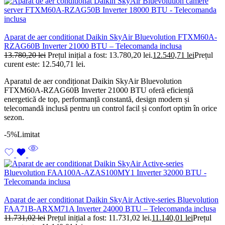
Aparat de aer conditionat Daikin SkyAir Bluevolution FTXM60A-
RZAG60B Inverter 21000 BTU – Telecomanda inclusa
13.780,20
lei
Prețul inițial a fost: 13.780,20 lei.
12.540,71
lei
Prețul
curent este: 12.540,71 lei.
Aparatul de aer condiționat Daikin SkyAir Bluevolution
FTXM60A-RZAG60B Inverter 21000 BTU oferă eficiență
energetică de top, performanță constantă, design modern și
telecomandă inclusă pentru un control facil și confort optim în orice
sezon.
-5%
Limitat
Aparat de aer conditionat Daikin SkyAir Active-series Bluevolution
FAA71B-ARXM71A Inverter 24000 BTU – Telecomanda inclusa
11.731,02
lei
Prețul inițial a fost: 11.731,02 lei.
11.140,01
lei
Prețul