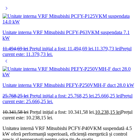
Unitate interna VRF Mitsubishi PCFY-P63VKM suspendata 7.1
kW
11.494,69
lei
Prețul inițial a fost: 11.494,69 lei.
11.379,73
lei
Prețul
curent este: 11.379,73 lei.
Unitate interna VRF Mitsubishi PEFY-P250VMH-F duct 28.0 kW
25.768,25
lei
Prețul inițial a fost: 25.768,25 lei.
25.666,25
lei
Prețul
curent este: 25.666,25 lei.
10.341,58
lei
Prețul inițial a fost: 10.341,58 lei.
10.238,15
lei
Prețul
curent este: 10.238,15 lei.
Unitatea internă VRF Mitsubishi PCFY-P40VKM suspendată 4.5
kW oferă performanță superioară, eficiență energetică și control
precis al temperaturii pentru orice tip de spațiu.