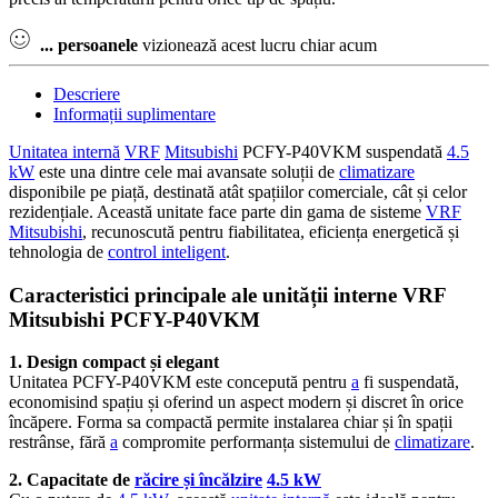
...
persoanele
vizionează acest lucru chiar acum
Descriere
Informații suplimentare
Unitatea internă
VRF
Mitsubishi
PCFY-P40VKM suspendată
4.5
kW
este una dintre cele mai avansate soluții de
climatizare
disponibile pe piață, destinată atât spațiilor comerciale, cât și celor
rezidențiale. Această unitate face parte din gama de sisteme
VRF
Mitsubishi
, recunoscută pentru fiabilitatea, eficiența energetică și
tehnologia de
control inteligent
.
Caracteristici principale ale unității interne VRF
Mitsubishi PCFY-P40VKM
1. Design compact și elegant
Unitatea PCFY-P40VKM este concepută pentru
a
fi suspendată,
economisind spațiu și oferind un aspect modern și discret în orice
încăpere. Forma sa compactă permite instalarea chiar și în spații
restrânse, fără
a
compromite performanța sistemului de
climatizare
.
2. Capacitate de
răcire și încălzire
4.5 kW