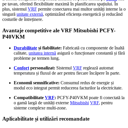
pe tavan, oferind flexibilitate maximă în planificarea spațiului. În
plus, sistemul
VRF
permite conectarea mai multor unități interne la o
singură
unitate externă
, optimizând eficiența energetică și reducând
costurile de întreținere.
Avantaje competitive ale VRF Mitsubishi PCFY-
P40VKM
Durabilitate
și fiabilitate:
Fabricată cu componente de înaltă
calitate,
unitatea internă
asigură o funcționare constantă și fără
probleme pe termen lung.
Confort
personalizat:
Sistemul
VRF
reglează automat
temperatura și fluxul de aer pentru fiecare încăpere în parte.
Economii semnificative:
Consumul redus de energie și
modul eco integrat permit reducerea facturilor la electricitate.
Compatibilitate
VRF
:
PCFY-P40VKM poate fi conectată la
o gamă largă de unități externe
Mitsubishi
VRF
, pentru
sisteme complexe multi-zone.
Aplicabilitate și utilizări recomandate