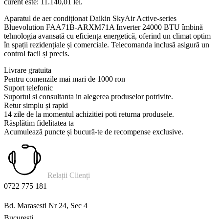
curent este: 11.140,01 lei.
Aparatul de aer condiționat Daikin SkyAir Active-series
Bluevolution FAA71B-ARXM71A Inverter 24000 BTU îmbină
tehnologia avansată cu eficiența energetică, oferind un climat optim
în spații rezidențiale și comerciale. Telecomanda inclusă asigură un
control facil și precis.
Livrare gratuita
Pentru comenzile mai mari de 1000 ron
Suport telefonic
Suportul si consultanta in alegerea produselor potrivite.
Retur simplu și rapid
14 zile de la momentul achizitiei poti returna produsele.
Răsplătim fidelitatea ta
Acumulează puncte și bucură-te de recompense exclusive.
Relații Clienți
0722 775 181
Bd. Marasesti Nr 24, Sec 4
Bucuresti.