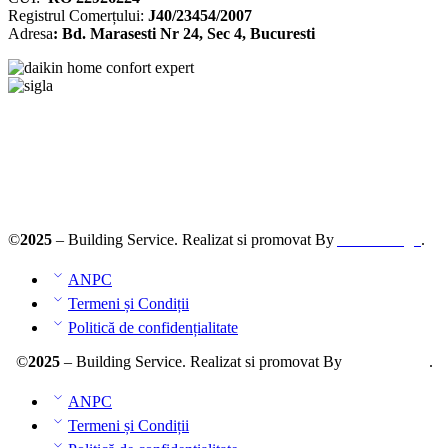
Registrul
Comerțului
:
J40/23454/2007
Adresa
: Bd. Marasesti Nr 24, Sec 4, Bucuresti
Solutionarea online a litigiilor
ANPC – SAL
©
2025
– Building Service. Realizat si promovat By
AllmaDesign
.
ANPC
Termeni și Condiții
Politică de confidențialitate
©
2025
– Building Service. Realizat si promovat By
AllmaDesign
.
ANPC
Termeni și Condiții