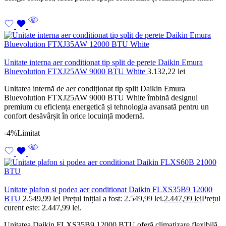
Unitate interna aer conditionat tip split de perete Daikin Emura
Bluevolution FTXJ25AW 9000 BTU White
3.132,22
lei
Unitatea internă de aer condiționat tip split Daikin Emura
Bluevolution FTXJ25AW 9000 BTU White îmbină designul
premium cu eficiența energetică și tehnologia avansată pentru un
confort desăvârșit în orice locuință modernă.
-4%
Limitat
Unitate plafon si podea aer conditionat Daikin FLXS35B9 12000
BTU
2.549,99
lei
Prețul inițial a fost: 2.549,99 lei.
2.447,99
lei
Prețul
curent este: 2.447,99 lei.
Unitatea Daikin FLXS35B9 12000 BTU oferă climatizare flexibilă,