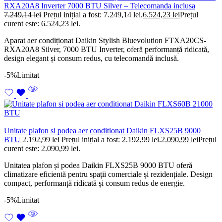
RXA20A8 Inverter 7000 BTU Silver – Telecomanda inclusa
7.249,14
lei
Prețul inițial a fost: 7.249,14 lei.
6.524,23
lei
Prețul
curent este: 6.524,23 lei.
Aparat aer condiționat Daikin Stylish Bluevolution FTXA20CS-
RXA20A8 Silver, 7000 BTU Inverter, oferă performanță ridicată,
design elegant și consum redus, cu telecomandă inclusă.
-5%
Limitat
Unitate plafon si podea aer conditionat Daikin FLXS25B 9000
BTU
2.192,99
lei
Prețul inițial a fost: 2.192,99 lei.
2.090,99
lei
Prețul
curent este: 2.090,99 lei.
Unitatea plafon și podea Daikin FLXS25B 9000 BTU oferă
climatizare eficientă pentru spații comerciale și rezidențiale. Design
compact, performanță ridicată și consum redus de energie.
-5%
Limitat