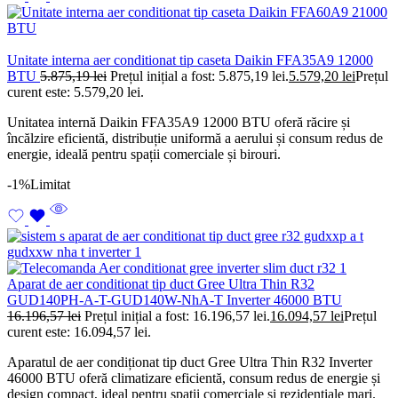
Unitate interna aer conditionat tip caseta Daikin FFA35A9 12000
BTU
5.875,19
lei
Prețul inițial a fost: 5.875,19 lei.
5.579,20
lei
Prețul
curent este: 5.579,20 lei.
Unitatea internă Daikin FFA35A9 12000 BTU oferă răcire și
încălzire eficientă, distribuție uniformă a aerului și consum redus de
energie, ideală pentru spații comerciale și birouri.
-1%
Limitat
Aparat de aer conditionat tip duct Gree Ultra Thin R32
GUD140PH-A-T-GUD140W-NhA-T Inverter 46000 BTU
16.196,57
lei
Prețul inițial a fost: 16.196,57 lei.
16.094,57
lei
Prețul
curent este: 16.094,57 lei.
Aparatul de aer condiționat tip duct Gree Ultra Thin R32 Inverter
46000 BTU oferă climatizare eficientă, consum redus de energie și
design compact, ideal pentru spații comerciale și rezidențiale mari.