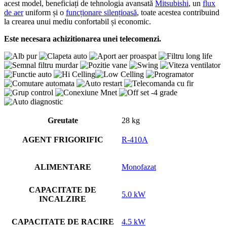
acest model, beneficiați de tehnologia avansată
Mitsubishi
, un
flux
de aer
uniform și o
funcționare silențioasă
, toate acestea contribuind
la crearea unui mediu confortabil și economic.
Este necesara achizitionarea unei telecomenzi.
Greutate
28 kg
AGENT FRIGORIFIC
R-410A
ALIMENTARE
Monofazat
CAPACITATE DE
5.0 kW
INCALZIRE
CAPACITATE DE RACIRE
4.5 kW