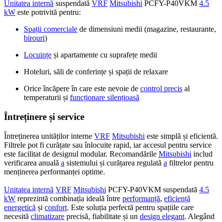
Unitatea internă
suspendată
VRF
Mitsubishi
PCFY-P40VKM
4.5
kW
este potrivită pentru:
Spații comerciale
de dimensiuni medii (magazine, restaurante,
birouri
)
Locuințe
și apartamente cu suprafețe medii
Hoteluri, săli de conferințe și spații de relaxare
Orice încăpere în care este nevoie de
control precis
al
temperaturii și
funcționare silențioasă
Întreținere și service
Întreținerea unităților interne
VRF
Mitsubishi
este simplă și eficientă.
Filtrele pot fi curățate sau înlocuite rapid, iar accesul pentru service
este facilitat de designul modular. Recomandările
Mitsubishi
includ
verificarea anuală
a
sistemului și curățarea regulată
a
filtrelor pentru
menținerea performanței optime.
Unitatea internă
VRF
Mitsubishi
PCFY-P40VKM suspendată
4.5
kW
reprezintă combinația ideală între
performanță
,
eficiență
energetică
și
confort
. Este soluția perfectă pentru spațiile care
necesită
climatizare
precisă, fiabilitate și un
design elegant
. Alegând