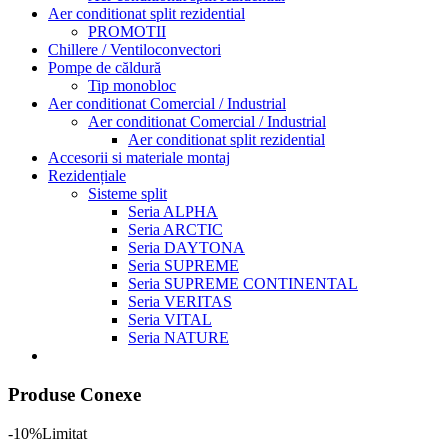
Aer conditionat split rezidential
PROMOTII
Chillere / Ventiloconvectori
Pompe de căldură
Tip monobloc
Aer conditionat Comercial / Industrial
Aer conditionat Comercial / Industrial
Aer conditionat split rezidential
Accesorii si materiale montaj
Rezidențiale
Sisteme split
Seria ALPHA
Seria ARCTIC
Seria DAYTONA
Seria SUPREME
Seria SUPREME CONTINENTAL
Seria VERITAS
Seria VITAL
Seria NATURE
Produse Conexe
-10%
Limitat