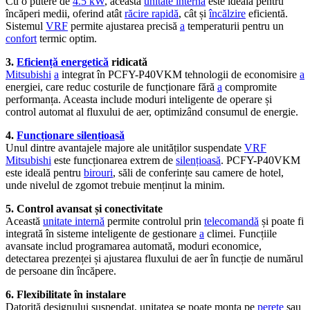
Cu o putere de
4.5 kW
, această
unitate internă
este ideală pentru
încăperi medii, oferind atât
răcire rapidă
, cât și
încălzire
eficientă.
Sistemul
VRF
permite ajustarea precisă
a
temperaturii pentru un
confort
termic optim.
3.
Eficiență energetică
ridicată
Mitsubishi
a
integrat în PCFY-P40VKM tehnologii de economisire
a
energiei, care reduc costurile de funcționare fără
a
compromite
performanța. Aceasta include moduri inteligente de operare și
control automat al fluxului de aer, optimizând consumul de energie.
4.
Funcționare silențioasă
Unul dintre avantajele majore ale unităților suspendate
VRF
Mitsubishi
este funcționarea extrem de
silențioasă
. PCFY-P40VKM
este ideală pentru
birouri
, săli de conferințe sau camere de hotel,
unde nivelul de zgomot trebuie menținut la minim.
5. Control avansat și conectivitate
Această
unitate internă
permite controlul prin
telecomandă
și poate fi
integrată în sisteme inteligente de gestionare
a
climei. Funcțiile
avansate includ programarea automată, moduri economice,
detectarea prezenței și ajustarea fluxului de aer în funcție de numărul
de persoane din încăpere.
6. Flexibilitate în instalare
Datorită designului suspendat, unitatea se poate monta pe
perete
sau