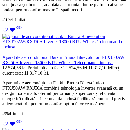
silențioasă și eficientă, adaptată atât montajului pe plafon, cât și pe
podea, pentru confort maxim în spații medii.
-10%
Limitat
Aparat de aer conditionat Daikin Emura Bluevolution FTXJ50AW-
RXJ50A Inverter 18000 BTU White – Telecomanda inclusa
12.574,56
lei
Prețul inițial a fost: 12.574,56 lei.
11.317,10
lei
Prețul
curent este: 11.317,10 lei.
Aparatul de aer condiționat Daikin Emura Bluevolution
FTXJ50AW-RXJ50A combină tehnologia Inverter avansată cu un
design modern alb, oferind performanță superioară și eficiență
energetică ridicată. Telecomanda inclusă facilitează controlul precis
al temperaturii, pentru un confort optim în orice încăpere.
-9%
Limitat