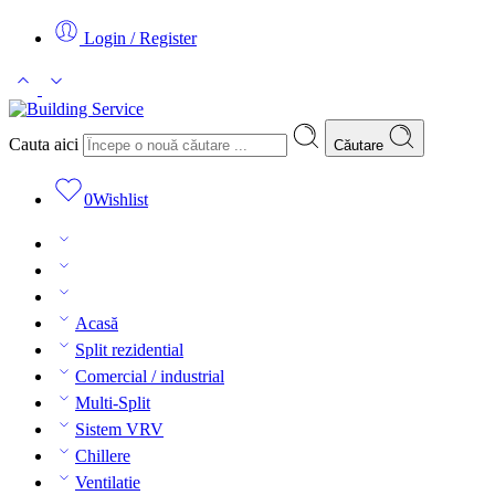
Login / Register
Cauta aici
Căutare
0
Wishlist
Acasă
Split rezidential
Comercial / industrial
Multi-Split
Sistem VRV
Chillere
Ventilatie